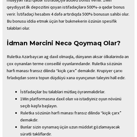
müəyyən faizi qədər istifadəçiyə added bonus verilir. 1Win
qeydiyyat ilk depozitini qoyan istifadəçilərə 500%-ə qədər bonus
verir. İstifadəçi hesabını 4 dəfə artırdıqda 500% bonusun sahibi olur.
Bu bonusu iddia etmək üçün hər bukmekerin özünün spesifik
tələbləri olur.
İdman Mərcini Necə Qoymaq Olar?
Ruletka Azərbaycan ag daxil olmaqla, dünyanın əksər ölkələrində ən
çox oynanılan terme conseillé oyunlarındandır. Ruletka sözünün
hərfi mənası fransız dilində “kiçik çarx” deməkdir. Krupiyer çarxı
fırladıqdan sonra topun düşdüyü xana oyunçunun taleyini həll edir.
İstifadəçilər bu tələbləri mütləq öyrənməlidirlər.
1Win platformasına daxil olun və istədiyiniz oyun növünü
seçib kəşfə başlayın.
Ruletka sözünün hərfi mənası fransız dilində “kiçik çarx”
deməkdir.
Bunlar sizin oynamaq üçün uzun müddət gözləməyəcək
sürətli təkliflərdir.