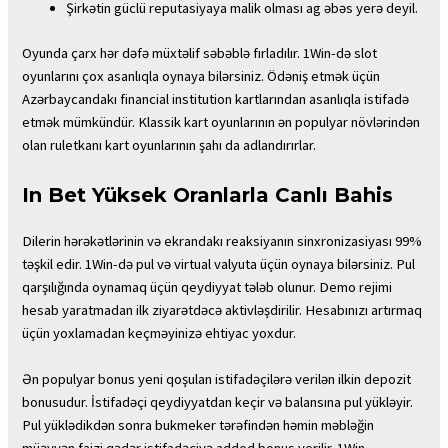
Şirkətin güclü reputasiyaya malik olması ag əbəs yerə deyil.
Oyunda çarx hər dəfə müxtəlif səbəblə fırladılır. 1Win-də slot
oyunlarını çox asanlıqla oynaya bilərsiniz. Ödəniş etmək üçün
Azərbaycandakı financial institution kartlarından asanlıqla istifadə
etmək mümkündür. Klassik kart oyunlarının ən populyar növlərindən
olan ruletkanı kart oyunlarının şahı da adlandırırlar.
In Bet Yüksek Oranlarla Canlı Bahis
Dilerin hərəkətlərinin və ekrandakı reaksiyanın sinxronizasiyası 99%
təşkil edir. 1Win-də pul və virtual valyuta üçün oynaya bilərsiniz. Pul
qarşılığında oynamaq üçün qeydiyyat tələb olunur. Demo rejimi
hesab yaratmadan ilk ziyarətdəcə aktivləşdirilir. Hesabınızı artırmaq
üçün yoxlamadan keçməyinizə ehtiyac yoxdur.
Ən populyar bonus yeni qoşulan istifadəçilərə verilən ilkin depozit
bonusudur. İstifadəçi qeydiyyatdan keçir və balansına pul yükləyir.
Pul yüklədikdən sonra bukmeker tərəfindən həmin məbləğin