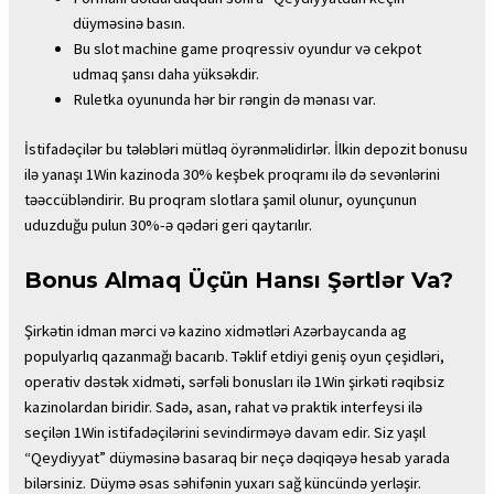
düyməsinə basın.
Bu slot machine game proqressiv oyundur və cekpot
udmaq şansı daha yüksəkdir.
Ruletka oyununda hər bir rəngin də mənası var.
İstifadəçilər bu tələbləri mütləq öyrənməlidirlər. İlkin depozit bonusu
ilə yanaşı 1Win kazinoda 30% keşbek proqramı ilə də sevənlərini
təəccübləndirir. Bu proqram slotlara şamil olunur, oyunçunun
uduzduğu pulun 30%-ə qədəri geri qaytarılır.
Bonus Almaq Üçün Hansı Şərtlər Va?
Şirkətin idman mərci və kazino xidmətləri Azərbaycanda ag
populyarlıq qazanmağı bacarıb. Təklif etdiyi geniş oyun çeşidləri,
operativ dəstək xidməti, sərfəli bonusları ilə 1Win şirkəti rəqibsiz
kazinolardan biridir. Sadə, asan, rahat və praktik interfeysi ilə
seçilən 1Win istifadəçilərini sevindirməyə davam edir. Siz yaşıl
“Qeydiyyat” düyməsinə basaraq bir neçə dəqiqəyə hesab yarada
bilərsiniz. Düymə əsas səhifənin yuxarı sağ küncündə yerləşir.