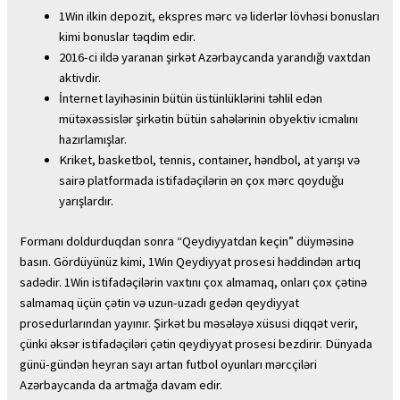
1Win ilkin depozit, ekspres mərc və liderlər lövhəsi bonusları
kimi bonuslar təqdim edir.
2016-ci ildə yaranan şirkət Azərbaycanda yarandığı vaxtdan
aktivdir.
İnternet layihəsinin bütün üstünlüklərini təhlil edən
mütəxəssislər şirkətin bütün sahələrinin obyektiv icmalını
hazırlamışlar.
Kriket, basketbol, tennis, container, həndbol, at yarışı və
sairə platformada istifadəçilərin ən çox mərc qoyduğu
yarışlardır.
Formanı doldurduqdan sonra “Qeydiyyatdan keçin” düyməsinə
basın. Gördüyünüz kimi, 1Win Qeydiyyat prosesi həddindən artıq
sadədir. 1Win istifadəçilərin vaxtını çox almamaq, onları çox çətinə
salmamaq üçün çətin və uzun-uzadı gedən qeydiyyat
prosedurlarından yayınır. Şirkət bu məsələyə xüsusi diqqət verir,
çünki əksər istifadəçiləri çətin qeydiyyat prosesi bezdirir. Dünyada
günü-gündən heyran sayı artan futbol oyunları mərcçiləri
Azərbaycanda da artmağa davam edir.