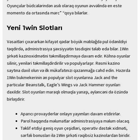
Oyunçular büdcələrindən asılı olaraq oyunun əvvəlində en este
momento da ortasında mərc” “qoya bilərlər.
Yeni 1win Slotları
Vəsaitləri çıxararkən kifayət qədər böyük məbləğdə pul ödənildiyi
təqdirdə, administrasiya şəxsiyyətin təsdiqini tələb edə bilər. 1Win
şirkəti kazinoxidmətini təkmilləşdirməyə davam edir. Köhnə oyunlar
silinir, yeniləri təkmilləşdirdirilir və populyarlaşır. Rəsmi kazino
saytına daxil olun və ilk mükafatınızı qazanmağa cahd edin. Hazırda
1Win bukmekerinin ən populyar slot oyunlarına Jack and the
particular Beanstalk, Eagle’s Wings və Jack Hammer oyunları
daxildir. Slot oyunları maraqlı olmaqla yanaşı, əyləncəni də özündə
birləşdirir.
Aparıcı provayderlər onlayn yayımları davam etdirirlər.
Parol haqqında məlumatlar administrasiyaya məlum olacaq.
Təklif etdiyi geniş oyun çeşidləri, operativ dəstək xidməti,
sərfəli bonusları ilə 1Win şirkəti rəqibsiz kazinolardan biridir.