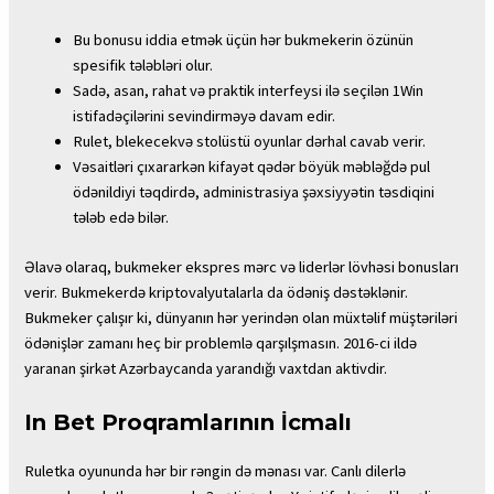
Bu bonusu iddia etmək üçün hər bukmekerin özünün
spesifik tələbləri olur.
Sadə, asan, rahat və praktik interfeysi ilə seçilən 1Win
istifadəçilərini sevindirməyə davam edir.
Rulet, blekecekvə stolüstü oyunlar dərhal cavab verir.
Vəsaitləri çıxararkən kifayət qədər böyük məbləğdə pul
ödənildiyi təqdirdə, administrasiya şəxsiyyətin təsdiqini
tələb edə bilər.
Əlavə olaraq, bukmeker ekspres mərc və liderlər lövhəsi bonusları
verir. Bukmekerdə kriptovalyutalarla da ödəniş dəstəklənir.
Bukmeker çalışır ki, dünyanın hər yerindən olan müxtəlif müştəriləri
ödənişlər zamanı heç bir problemlə qarşılşmasın. 2016-ci ildə
yaranan şirkət Azərbaycanda yarandığı vaxtdan aktivdir.
In Bet Proqramlarının İcmalı
Ruletka oyununda hər bir rəngin də mənası var. Canlı dilerlə