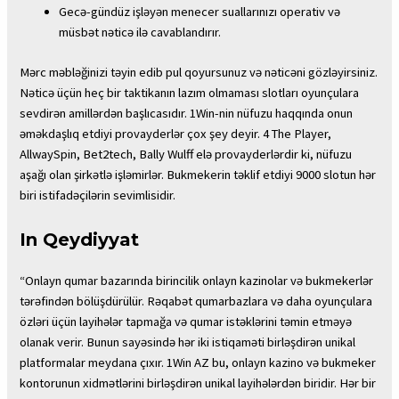
Gecə-gündüz işləyən menecer suallarınızı operativ və
müsbət nəticə ilə cavablandırır.
Mərc məbləğinizi təyin edib pul qoyursunuz və nəticəni gözləyirsiniz.
Nəticə üçün heç bir taktikanın lazım olmaması slotları oyunçulara
sevdirən amillərdən başlıcasıdır. 1Win-nin nüfuzu haqqında onun
əməkdaşlıq etdiyi provayderlər çox şey deyir. 4 The Player,
AllwaySpin, Bet2tech, Bally Wulff elə provayderlərdir ki, nüfuzu
aşağı olan şirkətlə işləmirlər. Bukmekerin təklif etdiyi 9000 slotun hər
biri istifadəçilərin sevimlisidir.
In Qeydiyyat
“Onlayn qumar bazarında birincilik onlayn kazinolar və bukmekerlər
tərəfindən bölüşdürülür. Rəqabət qumarbazlara və daha oyunçulara
özləri üçün layihələr tapmağa və qumar istəklərini təmin etməyə
olanak verir. Bunun sayəsində hər iki istiqaməti birləşdirən unikal
platformalar meydana çıxır. 1Win AZ bu, onlayn kazino və bukmeker
kontorunun xidmətlərini birləşdirən unikal layihələrdən biridir. Hər bir