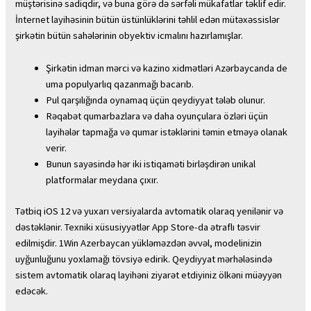
müştərisinə sadiqdir, və buna görə də sərfəli mükafatlar təklif edir.
İnternet layihəsinin bütün üstünlüklərini təhlil edən mütəxəssislər
şirkətin bütün sahələrinin obyektiv icmalını hazırlamışlar.
Şirkətin idman mərci və kazino xidmətləri Azərbaycanda de
uma populyarlıq qazanmağı bacarıb.
Pul qarşılığında oynamaq üçün qeydiyyat tələb olunur.
Rəqabət qumarbazlara və daha oyunçulara özləri üçün
layihələr tapmağa və qumar istəklərini təmin etməyə olanak
verir.
Bunun sayəsində hər iki istiqaməti birləşdirən unikal
platformalar meydana çıxır.
Tətbiq iOS 12 və yuxarı versiyalarda avtomatik olaraq yenilənir və
dəstəklənir. Texniki xüsusiyyətlər App Store-da ətraflı təsvir
edilmişdir. 1Win Azerbaycan yükləməzdən əvvəl, modelinizin
uyğunluğunu yoxlamağı tövsiyə edirik. Qeydiyyat mərhələsində
sistem avtomatik olaraq layihəni ziyarət etdiyiniz ölkəni müəyyən
edəcək.