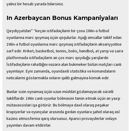
yalnız bir hesab yarada bilərsiniz.
In Azerbaycan Bonus Kampaniyaları
Qeydiyyatdan” “keçən istifadəçilərin bir çoxu 1Win-ə futbol
oyunlarına mərc qoymaq üçün qoşulurlar. Aşağı əmsallar təklif edən
1Win-ə futbol oyunlarına mərc qoymaq istifadəçilərin əksəriyyətinə
sərf edir. Kriket, basketbol, tennis, boks, həndbol, at yarışı və sairə
platformada istifadəçilərin ən çox mərc qoyduğu yarışlardır.
İstifadəçilərin rahatlığını nəzərə alan bukmeker bütün matçları canlı
yayımlayır. Eyni zamanda, oyundaxili statistika və komandaların
nəticələrini göstərməklə onların qalib gəlməyinə kömək edir.
Bunlar sizin oynamaq üçün uzun müddət gözləməyəcək sürətli
təkliflərdir. 1Win canlı oyunlar bölməsini təmin etmək üçün ən yaxşı
mütəxəssisləri işə götürür. Bu bölməyə daxil olaraq peşəkar
krupiyerlər və oyunçular arasında gedən oyunlara şahid olaraq əsl
kazino atmosferinə qərq olursunuz. Aparıcı provayderlər onlayn
yayımları davam etdirirlər.