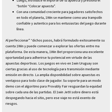
Luego, introduce el importe de tu apuesta y presiona el”
“botón “Colocar apuesta”.
Con una comunidad creciente para jugadores satisfechos
en todo el planeta, 1Win se mantiene como una trampolín
confiable y autentico para los entusiastas del juego durante
línea.
Al perfeccionar” “dichos pasos, habrá formulado exitosamente su
cuenta 1Win y puede comenzar a explorar las ofertas entre ma
plataforma. De esta manera, 1Win Bet proporciona una excelente
oportunidad para adherirse tu potencial em virtude de las
apuestas deportivas. Los juegos en vivo en 1win Uruguay son
ciertas gracias al uso de tecnología para transmisión mediante
emisión en directo. La amplia disponibilidad sobre apuestas es
ventajoso para todo clase de jugador. Su soporte para un modo
demo con el algoritmo para Provably Fair resguardan la equidad
sobre cada una de las partidas. El 1win JetX sobre dinero está
despegando hacia el sitio, pero ese viaje no está exento de
riesgos.