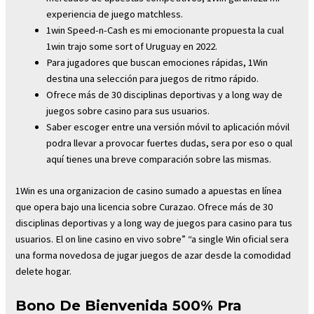
experiencia de juego matchless.
1win Speed-n-Cash es mi emocionante propuesta la cual
1win trajo some sort of Uruguay en 2022.
Para jugadores que buscan emociones rápidas, 1Win
destina una selección para juegos de ritmo rápido.
Ofrece más de 30 disciplinas deportivas y a long way de
juegos sobre casino para sus usuarios.
Saber escoger entre una versión móvil to aplicación móvil
podra llevar a provocar fuertes dudas, sera por eso o qual
aquí tienes una breve comparación sobre las mismas.
1Win es una organizacion de casino sumado a apuestas en línea
que opera bajo una licencia sobre Curazao. Ofrece más de 30
disciplinas deportivas y a long way de juegos para casino para tus
usuarios. El on line casino en vivo sobre” “a single Win oficial sera
una forma novedosa de jugar juegos de azar desde la comodidad
delete hogar.
Bono De Bienvenida 500% Pra