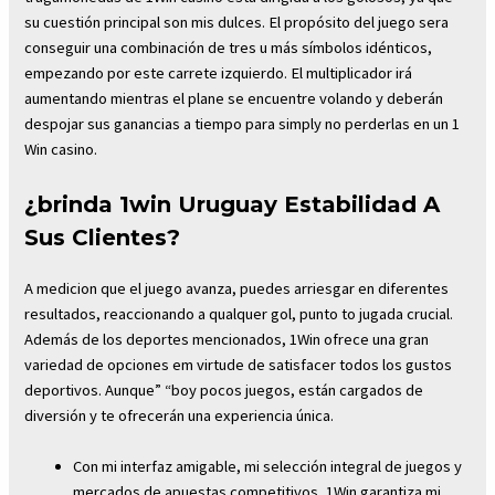
su cuestión principal son mis dulces. El propósito del juego sera
conseguir una combinación de tres u más símbolos idénticos,
empezando por este carrete izquierdo. El multiplicador irá
aumentando mientras el plane se encuentre volando y deberán
despojar sus ganancias a tiempo para simply no perderlas en un 1
Win casino.
¿brinda 1win Uruguay Estabilidad A
Sus Clientes?
A medicion que el juego avanza, puedes arriesgar en diferentes
resultados, reaccionando a qualquer gol, punto to jugada crucial.
Además de los deportes mencionados, 1Win ofrece una gran
variedad de opciones em virtude de satisfacer todos los gustos
deportivos. Aunque” “boy pocos juegos, están cargados de
diversión y te ofrecerán una experiencia única.
Con mi interfaz amigable, mi selección integral de juegos y
mercados de apuestas competitivos, 1Win garantiza mi