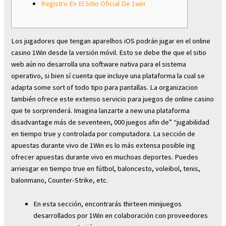
Registro En El Sitio Oficial De 1win
Los jugadores que tengan aparelhos iOS podrán jugar en el online
casino 1Win desde la versión móvil. Esto se debe the que el sitio
web aún no desarrolla una software nativa para el sistema
operativo, si bien sí cuenta que incluye una plataforma la cual se
adapta some sort of todo tipo para pantallas. La organizacion
también ofrece este extenso servicio para juegos de online casino
que te sorprenderá. Imagina lanzarte a new una plataforma
disadvantage más de seventeen, 000 juegos afin de” “jugabilidad
en tiempo true y controlada por computadora. La sección de
apuestas durante vivo de 1Win es lo más extensa posible ing
ofrecer apuestas durante vivo en muchoas deportes. Puedes
arriesgar en tiempo true en fútbol, baloncesto, voleibol, tenis,
balonmano, Counter-Strike, etc.
En esta sección, encontrarás thirteen minijuegos
desarrollados por 1Win en colaboración con proveedores