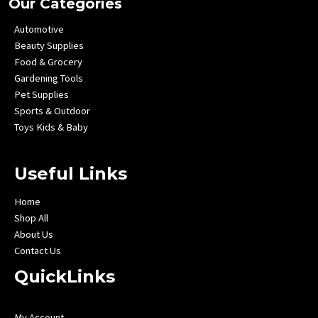
Our Categories
Automotive
Beauty Supplies
Food & Grocery
Gardening Tools
Pet Supplies
Sports & Outdoor
Toys Kids & Baby
Useful Links
Home
Shop All
About Us
Contact Us
QuickLinks
My Account