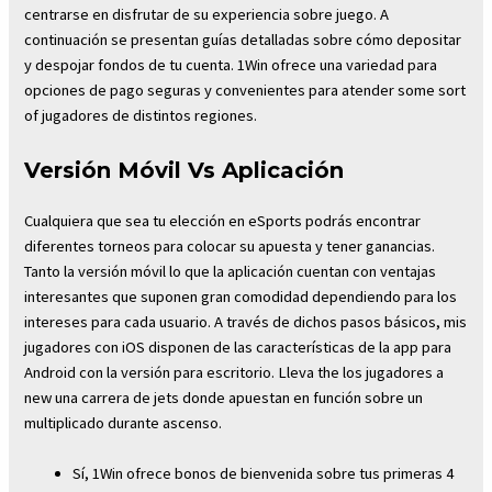
centrarse en disfrutar de su experiencia sobre juego. A
continuación se presentan guías detalladas sobre cómo depositar
y despojar fondos de tu cuenta. 1Win ofrece una variedad para
opciones de pago seguras y convenientes para atender some sort
of jugadores de distintos regiones.
Versión Móvil Vs Aplicación
Cualquiera que sea tu elección en eSports podrás encontrar
diferentes torneos para colocar su apuesta y tener ganancias.
Tanto la versión móvil lo que la aplicación cuentan con ventajas
interesantes que suponen gran comodidad dependiendo para los
intereses para cada usuario. A través de dichos pasos básicos, mis
jugadores con iOS disponen de las características de la app para
Android con la versión para escritorio. Lleva the los jugadores a
new una carrera de jets donde apuestan en función sobre un
multiplicado durante ascenso.
Sí, 1Win ofrece bonos de bienvenida sobre tus primeras 4