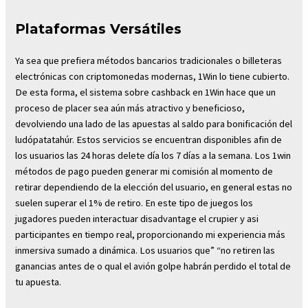
Plataformas Versátiles
Ya sea que prefiera métodos bancarios tradicionales o billeteras
electrónicas con criptomonedas modernas, 1Win lo tiene cubierto.
De esta forma, el sistema sobre cashback en 1Win hace que un
proceso de placer sea aún más atractivo y beneficioso,
devolviendo una lado de las apuestas al saldo para bonificación del
ludópatatahúr. Estos servicios se encuentran disponibles afin de
los usuarios las 24 horas delete día los 7 días a la semana. Los 1win
métodos de pago pueden generar mi comisión al momento de
retirar dependiendo de la elección del usuario, en general estas no
suelen superar el 1% de retiro. En este tipo de juegos los
jugadores pueden interactuar disadvantage el crupier y asi
participantes en tiempo real, proporcionando mi experiencia más
inmersiva sumado a dinámica. Los usuarios que” “no retiren las
ganancias antes de o qual el avión golpe habrán perdido el total de
tu apuesta.