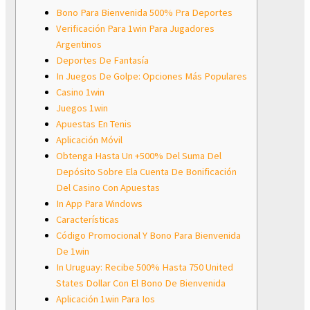
Bono Para Bienvenida 500% Pra Deportes
Verificación Para 1win Para Jugadores
Argentinos
Deportes De Fantasía
In Juegos De Golpe: Opciones Más Populares
Casino 1win
Juegos 1win
Apuestas En Tenis
Aplicación Móvil
Obtenga Hasta Un +500% Del Suma Del
Depósito Sobre Ela Cuenta De Bonificación
Del Casino Con Apuestas
In App Para Windows
Características
Código Promocional Y Bono Para Bienvenida
De 1win
In Uruguay: Recibe 500% Hasta 750 United
States Dollar Con El Bono De Bienvenida
Aplicación 1win Para Ios