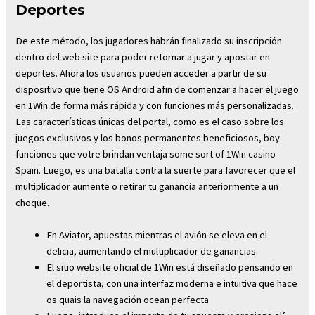
Deportes
De este método, los jugadores habrán finalizado su inscripción
dentro del web site para poder retornar a jugar y apostar en
deportes. Ahora los usuarios pueden acceder a partir de su
dispositivo que tiene OS Android afin de comenzar a hacer el juego
en 1Win de forma más rápida y con funciones más personalizadas.
Las características únicas del portal, como es el caso sobre los
juegos exclusivos y los bonos permanentes beneficiosos, boy
funciones que votre brindan ventaja some sort of 1Win casino
Spain. Luego, es una batalla contra la suerte para favorecer que el
multiplicador aumente o retirar tu ganancia anteriormente a un
choque.
En Aviator, apuestas mientras el avión se eleva en el
delicia, aumentando el multiplicador de ganancias.
El sitio website oficial de 1Win está diseñado pensando en
el deportista, con una interfaz moderna e intuitiva que hace
os quais la navegación ocean perfecta.