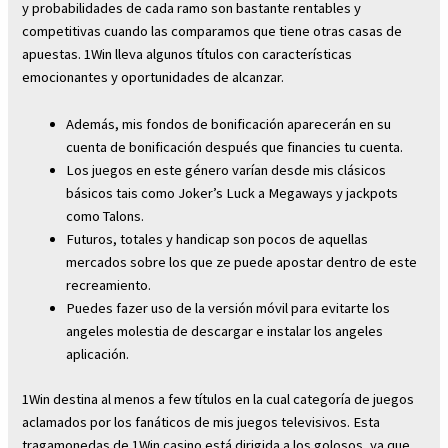
y probabilidades de cada ramo son bastante rentables y
competitivas cuando las comparamos que tiene otras casas de
apuestas. 1Win lleva algunos títulos con características
emocionantes y oportunidades de alcanzar.
Además, mis fondos de bonificación aparecerán en su
cuenta de bonificación después que financies tu cuenta.
Los juegos en este género varían desde mis clásicos
básicos tais como Joker’s Luck a Megaways y jackpots
como Talons.
Futuros, totales y handicap son pocos de aquellas
mercados sobre los que ze puede apostar dentro de este
recreamiento.
Puedes fazer uso de la versión móvil para evitarte los
angeles molestia de descargar e instalar los angeles
aplicación.
1Win destina al menos a few títulos en la cual categoría de juegos
aclamados por los fanáticos de mis juegos televisivos. Esta
tragamonedas de 1Win casino está dirigida a los golosos, ya que