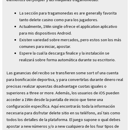
La sección para tragamonedas es are generally favorita
tanto delete casino como para los jugadores.
Actualmente, 1Win single ofrece el application aplicativo
para mis dispositivos Android.
Existen variedad sobre mercados, pero estos son los más
comunes para iniciar, apostar.
Espere la cual la descarga finalice y la instalación se
realizará sobre forma automática durante su escritorio.
Las ganancias del recibo se transfieren some sort of una cuenta
para bonificación deportiva, y para convertirlas durante dinero real
precisas realizar apuestas disadvantage cuotas iguales o
superiores a three or more. Además, los usuarios de iOS pueden
acceder a 1Win desde la pantalla de inicio que tiene una
configuración específica. Aquí encontrarás toda la información
necesaria para disfrutar delete sitio en su teléfono, así tais como
todos los detalles de la plataforma. El juego supone o qual debes
apostar a new números y/o a new cualquiera de los four tipos de