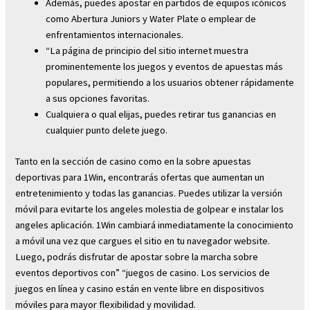
Además, puedes apostar en partidos de equipos icónicos
como Abertura Juniors y Water Plate o emplear de
enfrentamientos internacionales.
“La página de principio del sitio internet muestra
prominentemente los juegos y eventos de apuestas más
populares, permitiendo a los usuarios obtener rápidamente
a sus opciones favoritas.
Cualquiera o qual elijas, puedes retirar tus ganancias en
cualquier punto delete juego.
Tanto en la sección de casino como en la sobre apuestas
deportivas para 1Win, encontrarás ofertas que aumentan un
entretenimiento y todas las ganancias. Puedes utilizar la versión
móvil para evitarte los angeles molestia de golpear e instalar los
angeles aplicación. 1Win cambiará inmediatamente la conocimiento
a móvil una vez que cargues el sitio en tu navegador website.
Luego, podrás disfrutar de apostar sobre la marcha sobre
eventos deportivos con” “juegos de casino. Los servicios de
juegos en línea y casino están en vente libre en dispositivos
móviles para mayor flexibilidad y movilidad.