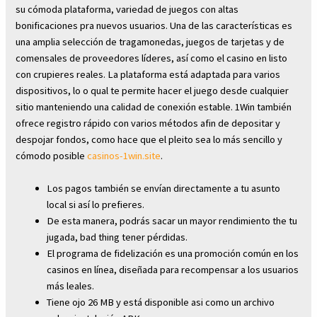
su cómoda plataforma, variedad de juegos con altas
bonificaciones pra nuevos usuarios. Una de las características es
una amplia selección de tragamonedas, juegos de tarjetas y de
comensales de proveedores líderes, así como el casino en listo
con crupieres reales. La plataforma está adaptada para varios
dispositivos, lo o qual te permite hacer el juego desde cualquier
sitio manteniendo una calidad de conexión estable. 1Win también
ofrece registro rápido con varios métodos afin de depositar y
despojar fondos, como hace que el pleito sea lo más sencillo y
cómodo posible
casinos-1win.site
.
Los pagos también se envían directamente a tu asunto
local si así lo prefieres.
De esta manera, podrás sacar un mayor rendimiento the tu
jugada, bad thing tener pérdidas.
El programa de fidelización es una promoción común en los
casinos en línea, diseñada para recompensar a los usuarios
más leales.
Tiene ojo 26 MB y está disponible asi como un archivo