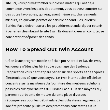
site. Ici, vous pouvez tomber sur dieses matchs qui ont déjà
commencé. Avec les paris directement, vous pouvez compter sur
des cotes favorables, qui réagissent même aux changements
mineurs, ce qui vous permet de saisir le second. Les joueurs i
Burkina Faso doivent suivre les procédures standard pour retenir
à parier en déambulant le site 1win. Ils doivent créer un compte, ze
connecter et déposer des fonds.
How To Spread Out 1win Account
Grâce à une program mobile spéciale put Android et iOS de 1win,
les joueurs n’êtes plus lié à votre voisinage de résidence.
L’application vous permet para parier sur des sports et des Sports
électroniques où que vous soyez. Le 1win internet site officiel se
concentre sur le maintien et la fourniture des meilleurs solutions
possibles aux cybernautes du Burkina Faso. L’un des moyens d’y
parvenir représente de mettre durante place diverses
récompenses pour les débutants et les utilisateurs réguliers. La
société présente plusieurs des promotions constantes ain un