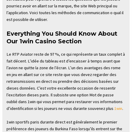
pourriez avoir en allant sur la marque, the site Web principal ou
l’application. Voici toutes les méthodes de communication o qual il
est possible de utiliser.
Everything You Should Know About
Our 1win Casino Section
Le RTP Aviator reste de 97 %, ce qui représente un taux complet à
fait décent. L’idée du tableau est d’encaisser à temps avant que
l’avion ne quitte la zone de l’écran. L’un des avantages des rome
en jeu en allant sur ce site reste que vous devez regarder des
retransmissions en direct ou prendre des décisions basées sur
dieses données. C’est votre excellente occasion de ressentir
l’excitation dieses paris. Il subsiste une option Mot de passe
oublié dans 1win qui vous permet para restaurer vos informations
d’identification si les joueurs ne vous durante souvenez plus
1win
.
1win sportifs paris durante direct est généralement le premier
préférence des joueurs du Burkina Faso lorsqu’ils entrent sur the