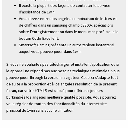
Il existe la plupart des façons de contacter le service
d’assistance de 1win.
Vous devez entrer los angeles combinaison de lettres et
de chiffres dans un samsung champ c3300k spécial lors
sobre l’enregistrement ou dans le menu man profil sous le
bouton Code Excellent.
Smartsoft Gaming présente un autre tableau instantané
auquel vous pouvez jouer dans 1win.
Si vous ne souhaitez pas télécharger et installer l’application ou si
le appareil ne répond pas aux besoins techniques minimales, vous
pouvez jouer through la version navigateur. Celle-ci s’adapte tout
de suite à la proportion et à los angeles résolution de le présent
écran, car votre HTML5 est utilisé pour offrir aux joueurs
burkinabés los angeles meilleure qualité possible. Vous pourrez
vous régaler de toutes des fonctionnalités du internet site
principal de 1win sans aucune limitation.