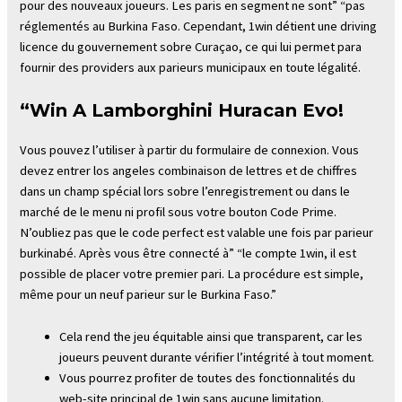
pour des nouveaux joueurs. Les paris en segment ne sont” “pas
réglementés au Burkina Faso. Cependant, 1win détient une driving
licence du gouvernement sobre Curaçao, ce qui lui permet para
fournir des providers aux parieurs municipaux en toute légalité.
“Win A Lamborghini Huracan Evo!
Vous pouvez l’utiliser à partir du formulaire de connexion. Vous
devez entrer los angeles combinaison de lettres et de chiffres
dans un champ spécial lors sobre l’enregistrement ou dans le
marché de le menu ni profil sous votre bouton Code Prime.
N’oubliez pas que le code perfect est valable une fois par parieur
burkinabé. Après vous être connecté à” “le compte 1win, il est
possible de placer votre premier pari. La procédure est simple,
même pour un neuf parieur sur le Burkina Faso.”
Cela rend the jeu équitable ainsi que transparent, car les
joueurs peuvent durante vérifier l’intégrité à tout moment.
Vous pourrez profiter de toutes des fonctionnalités du
web-site principal de 1win sans aucune limitation.