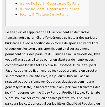
In Livre De Sport – Opportunités De Paris
In Livre De Sport – Opportunités De Paris
Security Of The 1win Casino Platform
Le site 1win et l’application cellular prennent en demand le
français, votre qui améliore l’expérience utilisateur des parieurs
burkinabés. Avec in addition de 25 forms de sports en vente libre
chaque jour, les 1win paris sportifs sont un divertissement
permanent pour des parieurs du Burkina Faso. En au-delà de, 1win
vous offre la possibilité de parier en allant sur de nombreuses
compétitions locales telles o qual le Fasofoot D1 ou la Coupe du
Faso. Avec plus de five-hundred jeux avec croupiers en direct en
se promenant sur le site 1win, les joueurs i Burkina Faso ne
risquent pas para s’ennuyer. Outre des classiques comme are
generally roulette, le baccarat et le black jack, vous trouverez des
jeux” “modernes comme Crazy Period, Football Studio, Fortunate
5, etc. Pour lancer votre jeu de table préféré, vous pouvez
parcourir les catégories, utiliser les filtres Chauffé et Populaire ou