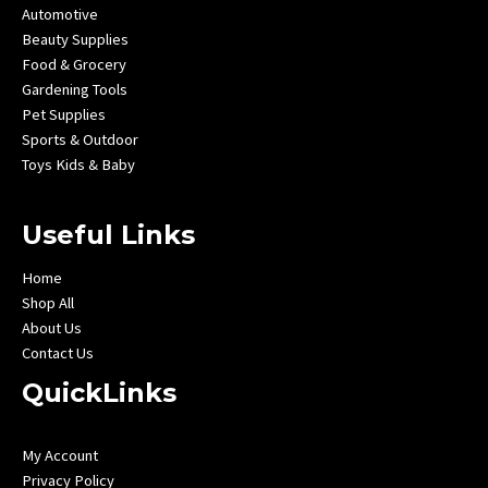
Automotive
Beauty Supplies
Food & Grocery
Gardening Tools
Pet Supplies
Sports & Outdoor
Toys Kids & Baby
Useful Links
Home
Shop All
About Us
Contact Us
QuickLinks
My Account
Privacy Policy