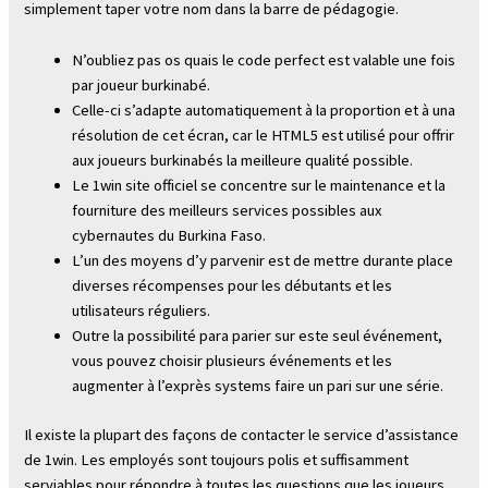
simplement taper votre nom dans la barre de pédagogie.
N’oubliez pas os quais le code perfect est valable une fois
par joueur burkinabé.
Celle-ci s’adapte automatiquement à la proportion et à una
résolution de cet écran, car le HTML5 est utilisé pour offrir
aux joueurs burkinabés la meilleure qualité possible.
Le 1win site officiel se concentre sur le maintenance et la
fourniture des meilleurs services possibles aux
cybernautes du Burkina Faso.
L’un des moyens d’y parvenir est de mettre durante place
diverses récompenses pour les débutants et les
utilisateurs réguliers.
Outre la possibilité para parier sur este seul événement,
vous pouvez choisir plusieurs événements et les
augmenter à l’exprès systems faire un pari sur une série.
Il existe la plupart des façons de contacter le service d’assistance
de 1win. Les employés sont toujours polis et suffisamment
serviables pour répondre à toutes les questions que les joueurs