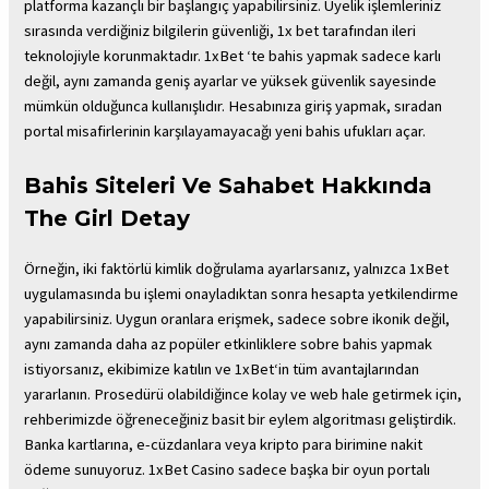
platforma kazançlı bir başlangıç yapabilirsiniz. Üyelik işlemleriniz
sırasında verdiğiniz bilgilerin güvenliği, 1x bet tarafından ileri
teknolojiyle korunmaktadır. 1xBet ‘te bahis yapmak sadece karlı
değil, aynı zamanda geniş ayarlar ve yüksek güvenlik sayesinde
mümkün olduğunca kullanışlıdır. Hesabınıza giriş yapmak, sıradan
portal misafirlerinin karşılayamayacağı yeni bahis ufukları açar.
Bahis Siteleri Ve Sahabet Hakkında
The Girl Detay
Örneğin, iki faktörlü kimlik doğrulama ayarlarsanız, yalnızca 1xBet
uygulamasında bu işlemi onayladıktan sonra hesapta yetkilendirme
yapabilirsiniz. Uygun oranlara erişmek, sadece sobre ikonik değil,
aynı zamanda daha az popüler etkinliklere sobre bahis yapmak
istiyorsanız, ekibimize katılın ve 1xBet‘in tüm avantajlarından
yararlanın. Prosedürü olabildiğince kolay ve web hale getirmek için,
rehberimizde öğreneceğiniz basit bir eylem algoritması geliştirdik.
Banka kartlarına, e-cüzdanlara veya kripto para birimine nakit
ödeme sunuyoruz. 1xBet Casino sadece başka bir oyun portalı