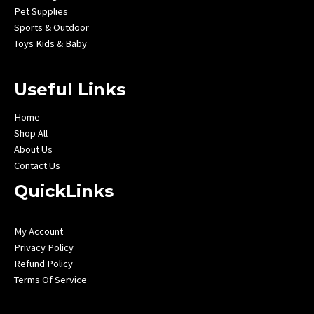
Pet Supplies
Sports & Outdoor
Toys Kids & Baby
Useful Links
Home
Shop All
About Us
Contact Us
QuickLinks
My Account
Privacy Policy
Refund Policy
Terms Of Service