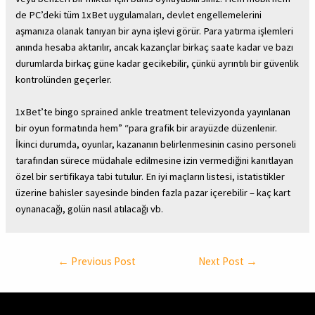
de PC’deki tüm 1xBet uygulamaları, devlet engellemelerini
aşmanıza olanak tanıyan bir ayna işlevi görür. Para yatırma işlemleri
anında hesaba aktarılır, ancak kazançlar birkaç saate kadar ve bazı
durumlarda birkaç güne kadar gecikebilir, çünkü ayrıntılı bir güvenlik
kontrolünden geçerler.
1xBet’te bingo sprained ankle treatment televizyonda yayınlanan
bir oyun formatında hem” “para grafik bir arayüzde düzenlenir.
İkinci durumda, oyunlar, kazananın belirlenmesinin casino personeli
tarafından sürece müdahale edilmesine izin vermediğini kanıtlayan
özel bir sertifikaya tabi tutulur. En iyi maçların listesi, istatistikler
üzerine bahisler sayesinde binden fazla pazar içerebilir – kaç kart
oynanacağı, golün nasıl atılacağı vb.
Post
←
Previous Post
Next Post
→
navigation