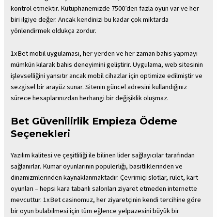
kontrol etmektir. Kütüphanemizde 7500’den fazla oyun var ve her
biri ilgiye değer. Ancak kendinizi bu kadar çok miktarda
yönlendirmek oldukça zordur.
1xBet mobil uygulaması, her yerden ve her zaman bahis yapmayı
mümkün kılarak bahis deneyimini geliştirir. Uygulama, web sitesinin
işlevselliğini yansıtır ancak mobil cihazlar için optimize edilmiştir ve
sezgisel bir arayüz sunar. Sitenin güncel adresini kullandığınız
sürece hesaplarınızdan herhangi bir değişiklik oluşmaz.
Bet Güvenilirlik Empieza Ödeme
Seçenekleri
Yazılım kalitesi ve çeşitliliği ile bilinen lider sağlayıcılar tarafından
sağlanırlar. Kumar oyunlarının popülerliği, basitliklerinden ve
dinamizmlerinden kaynaklanmaktadır. Çevrimiçi slotlar, rulet, kart
oyunları – hepsi kara tabanlı salonları ziyaret etmeden internette
mevcuttur. 1xBet casinomuz, her ziyaretçinin kendi tercihine göre
bir oyun bulabilmesi için tüm eğlence yelpazesini büyük bir