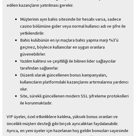
edilen kazançların yatırılması gerekir.
Müşterinin aynı bahis sitesinde bir hesabı varsa, sadece
casino bölümüne gider veya normal kullanıcı adı ve şifre ile
yetkilendirilir.
Bahis kulübünün en iyi maçlara bahis yapma marjı %3’ü
geçmez, böylece kullanıcılar en uygun oranlara
güvenebilirler.
Yazılım kalitesi ve çeşitliliği ile bilinen lider sağlayıcılar
tarafından sağlanırlar.
Düzenli olarak güncellenen bonus kampanyaları,
kullanıcıların platformdaki kazançlarını artırmalarına yardımcı
olur.
Site, sürekli güncellenen modern SSL şifreleme protokolleri
ile korunmaktadır.
VIP üyeler, özel etkinliklere katılma, yüksek bonus oranları ve
öncelikli müşteri desteği gibi birçok ayrıcalıktan faydalanabilir.
Ayrıca, en yeni üyeler için hazırlanan hoş geldin bonusları sayesinde