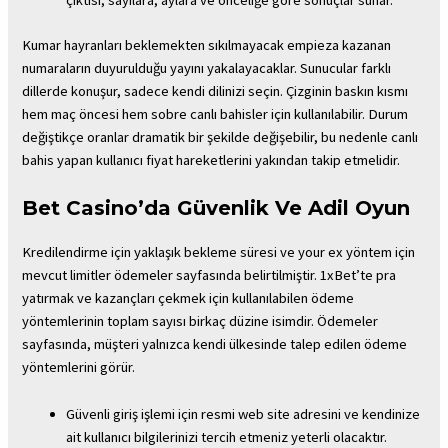
çıktısı, sayılara, aylara ve önceliğe göre sonuçlar sunar.
Kumar hayranları beklemekten sıkılmayacak empieza kazanan
numaraların duyurulduğu yayını yakalayacaklar. Sunucular farklı
dillerde konuşur, sadece kendi dilinizi seçin. Çizginin baskın kısmı
hem maç öncesi hem sobre canlı bahisler için kullanılabilir. Durum
değiştikçe oranlar dramatik bir şekilde değişebilir, bu nedenle canlı
bahis yapan kullanıcı fiyat hareketlerini yakından takip etmelidir.
Bet Casino’da Güvenlik Ve Adil Oyun
Kredilendirme için yaklaşık bekleme süresi ve your ex yöntem için
mevcut limitler ödemeler sayfasında belirtilmiştir. 1xBet’te pra
yatırmak ve kazançları çekmek için kullanılabilen ödeme
yöntemlerinin toplam sayısı birkaç düzine isimdir. Ödemeler
sayfasında, müşteri yalnızca kendi ülkesinde talep edilen ödeme
yöntemlerini görür.
Güvenli giriş işlemi için resmi web site adresini ve kendinize
ait kullanıcı bilgilerinizi tercih etmeniz yeterli olacaktır.