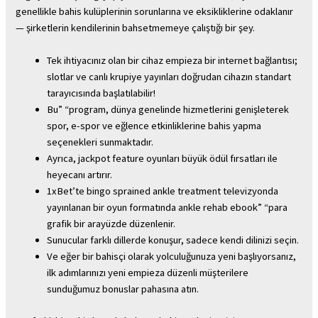
genellikle bahis kulüplerinin sorunlarına ve eksikliklerine odaklanır
— şirketlerin kendilerinin bahsetmemeye çalıştığı bir şey.
Tek ihtiyacınız olan bir cihaz empieza bir internet bağlantısı;
slotlar ve canlı krupiye yayınları doğrudan cihazın standart
tarayıcısında başlatılabilir!
Bu” “program, dünya genelinde hizmetlerini genişleterek
spor, e-spor ve eğlence etkinliklerine bahis yapma
seçenekleri sunmaktadır.
Ayrıca, jackpot feature oyunları büyük ödül fırsatları ile
heyecanı artırır.
1xBet’te bingo sprained ankle treatment televizyonda
yayınlanan bir oyun formatında ankle rehab ebook” “para
grafik bir arayüzde düzenlenir.
Sunucular farklı dillerde konuşur, sadece kendi dilinizi seçin.
Ve eğer bir bahisçi olarak yolculuğunuza yeni başlıyorsanız,
ilk adımlarınızı yeni empieza düzenli müşterilere
sunduğumuz bonuslar pahasına atın.