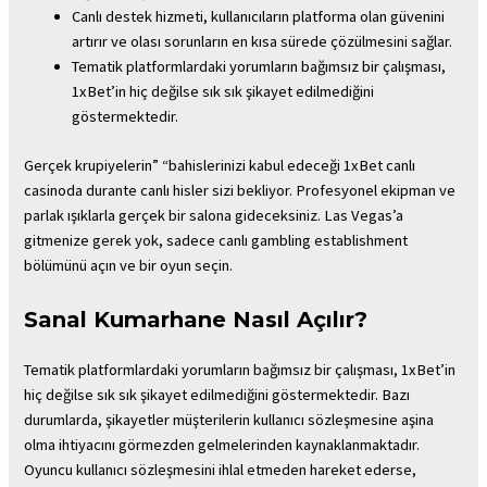
Canlı destek hizmeti, kullanıcıların platforma olan güvenini
artırır ve olası sorunların en kısa sürede çözülmesini sağlar.
Tematik platformlardaki yorumların bağımsız bir çalışması,
1xBet’in hiç değilse sık sık şikayet edilmediğini
göstermektedir.
Gerçek krupiyelerin” “bahislerinizi kabul edeceği 1xBet canlı
casinoda durante canlı hisler sizi bekliyor. Profesyonel ekipman ve
parlak ışıklarla gerçek bir salona gideceksiniz. Las Vegas’a
gitmenize gerek yok, sadece canlı gambling establishment
bölümünü açın ve bir oyun seçin.
Sanal Kumarhane Nasıl Açılır?
Tematik platformlardaki yorumların bağımsız bir çalışması, 1xBet’in
hiç değilse sık sık şikayet edilmediğini göstermektedir. Bazı
durumlarda, şikayetler müşterilerin kullanıcı sözleşmesine aşina
olma ihtiyacını görmezden gelmelerinden kaynaklanmaktadır.
Oyuncu kullanıcı sözleşmesini ihlal etmeden hareket ederse,