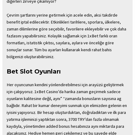
diğerleri zirveye çıkamıyor?
Çevrim şartlarını yerine getirmek için acele edin, aksi takdirde
benefit iptal edilecektir. Etkinlikleri tarihlere, sporlara, ülkelere,
zaman dilimlerine göre seçebilir, favorilere ekleyebilir ve çok daha
fazlasını yapabilirsiniz. Kolaylık sağlamak için 1xBet farklı oran
formatları, istatistik çıktısı, sayılara, aylara ve önceliğe göre
sonuçlar sunar. Tüm bu ayarları kullanarak kendi rahat bahis
bölgenizi oluşturabilirsiniz.
Bet Slot Oyunları
Her oyuncunun kendini yönlendirebilmesi için arayüzü geliştirmek
için çalışıyoruz. 1xBet Casino’da harika zaman geçirmek sadece
oyunların kalitesine değil, aynı” “zamanda bonusların sayısına ag
bağlıdır. Rahat bir kumar deneyimi sunmak için elimizden gelenin en
iyisini yapıyoruz. Bir hesap oluşturduktan, doğruladıktan ve ilk para
yatırma işleminizi yaptıktan sonra, 3700 TRY’dan fazla olmamak
kaydıyla, yönetimden added bonus hesabınıza aynı miktarda para
alacaksınız. Hediye hemen geri çekilemez ve bu sayede elde