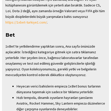
kütüphanesini görüntülemek için yeterli alan bıraktık. Sadece CS,
LoL Dota 2 değil, aynı zamanda örneğin Valorant veya FIFA gibi tüm
büyük disiplinlerdeki büyük yarışmalara bahis sunuyoruz
https://1xbet-turkiye1.com/
.
Bet
1xBet‘te yetkilendirme yaptıktan sonra, Ana sayfa önünüzde
açılacaktır. İstediğiniz kategoriye gitmek için satıra tıklamanız
yeterlidir. Her şeyden önce, bağımsız laboratuvarlar tarafından
onaylanmış ve test out edilmiş güvenilir geliştiricilerle işbirliği
yapıyoruz. Oyun koleksiyonumuzu, gerekli yetki ve belgelerin
mevcudiyetini kontrol ederek dikkatlice oluşturuyoruz.
Heyecan verici bahislerin empieza 1xBet bonus turlarının
dünyasına taşınmak için sadece bir tıklama yeterlidir.
Hızlı tempolu, dinamik oyunların hayranları şanslarını
Aviatrix, Rocket Hammer, Sky Lantern empieza düzinelerce
diğer çarpışma oyunlarında deneyebilirler.