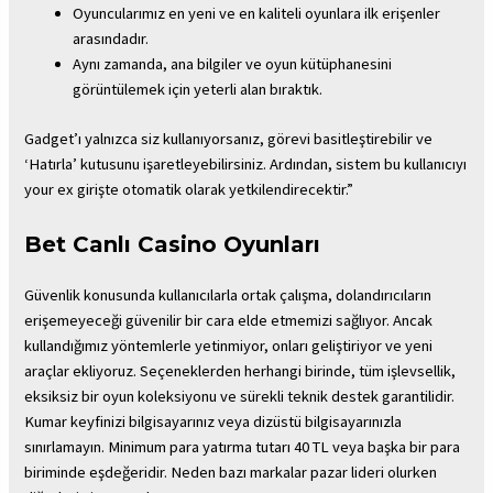
Oyuncularımız en yeni ve en kaliteli oyunlara ilk erişenler
arasındadır.
Aynı zamanda, ana bilgiler ve oyun kütüphanesini
görüntülemek için yeterli alan bıraktık.
Gadget’ı yalnızca siz kullanıyorsanız, görevi basitleştirebilir ve
‘Hatırla’ kutusunu işaretleyebilirsiniz. Ardından, sistem bu kullanıcıyı
your ex girişte otomatik olarak yetkilendirecektir.”
Bet Canlı Casino Oyunları
Güvenlik konusunda kullanıcılarla ortak çalışma, dolandırıcıların
erişemeyeceği güvenilir bir cara elde etmemizi sağlıyor. Ancak
kullandığımız yöntemlerle yetinmiyor, onları geliştiriyor ve yeni
araçlar ekliyoruz. Seçeneklerden herhangi birinde, tüm işlevsellik,
eksiksiz bir oyun koleksiyonu ve sürekli teknik destek garantilidir.
Kumar keyfinizi bilgisayarınız veya dizüstü bilgisayarınızla
sınırlamayın. Minimum para yatırma tutarı 40 TL veya başka bir para
biriminde eşdeğeridir. Neden bazı markalar pazar lideri olurken