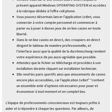
présent appareil Windows OPERATING-SYSTEM et accédez
à la rubrique dédiée à l’offre cell phone.
Vous pouvez désormais lancer l’application 1xBet, vous
connecter à votre compte personnel et commencer à
parier ou à jouer à dieses jeux de on line casino en toute
liberté.
Dans le on line casino en direct, des croupiers en direct
dirigent le tableau de manière professionnelle, et
l’interface aussi que la qualité de la durchmischung rendent
votre expérience de jeu aussi agréable que possible.
Attendez que le fichier se télécharge et procédez à son
installation durante cliquant sur installation technician.
Elle rend les paris sportifs ainsi que amusements de casino
encore plus accessibles, car l’application 1xBet” “contient
un ensemble entir d’options nécessaires pour jouer et
économiser à tout moment et en complet lieu.
L’équipe de professionnels consciencieux est toujours prête à
aider et à répondre à chaque les questions. Par ailleurs, de