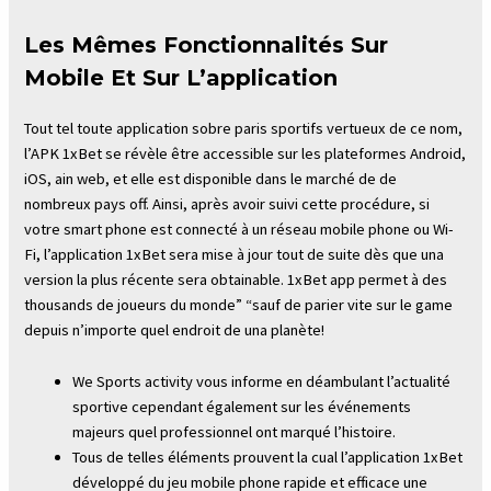
Les Mêmes Fonctionnalités Sur
Mobile Et Sur L’application
Tout tel toute application sobre paris sportifs vertueux de ce nom,
l’APK 1xBet se révèle être accessible sur les plateformes Android,
iOS, ain web, et elle est disponible dans le marché de de
nombreux pays off. Ainsi, après avoir suivi cette procédure, si
votre smart phone est connecté à un réseau mobile phone ou Wi-
Fi, l’application 1xBet sera mise à jour tout de suite dès que una
version la plus récente sera obtainable. 1xBet app permet à des
thousands de joueurs du monde” “sauf de parier vite sur le game
depuis n’importe quel endroit de una planète!
We Sports activity vous informe en déambulant l’actualité
sportive cependant également sur les événements
majeurs quel professionnel ont marqué l’histoire.
Tous de telles éléments prouvent la cual l’application 1xBet
développé du jeu mobile phone rapide et efficace une