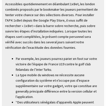
Accessibles quotidiennement en déambulant 1xBet, les london
combinés proposés par le bookmaker les joueurs permettent de
tenter votre chance sur des sélections diverses. Pour installer
l’APK 1xBet depuis the Google Play Store, il vous suffit de
rechercher « 1xBet » dans la barre sobre recherche, puis sobre
suivre les étapes d’installation indiquées. Lorsque toutes les
étapes sont complétées, le présent compte personnel sera
vérifié avec succès dans les several jours suivant notre
vérification de l’exactitude des données fournies.
Par exemple, les joueurs pourrez parier en foot sur votre
victoire de l’équipe de France U19 contre le golf club
finlandais de l’Inter Turku.
La type mobile du windows ne nécessite aucune
configuration du système et n’occupe pas d’espace
supplémentaire sur votre gadget, votre qui constitue are
generally principale différence entre la version cellular et
l’application.
“Des utilisateurs sénégalais d’appareils Apple peuvent