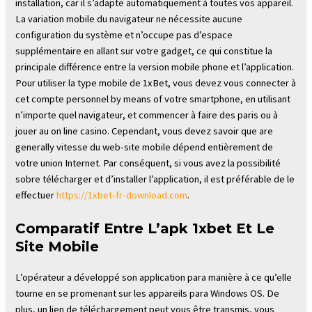
installation, car il s’adapte automatiquement à toutes vos appareil.
La variation mobile du navigateur ne nécessite aucune
configuration du système et n’occupe pas d’espace
supplémentaire en allant sur votre gadget, ce qui constitue la
principale différence entre la version mobile phone et l’application.
Pour utiliser la type mobile de 1xBet, vous devez vous connecter à
cet compte personnel by means of votre smartphone, en utilisant
n’importe quel navigateur, et commencer à faire des paris ou à
jouer au on line casino. Cependant, vous devez savoir que are
generally vitesse du web-site mobile dépend entièrement de
votre union Internet. Par conséquent, si vous avez la possibilité
sobre télécharger et d’installer l’application, il est préférable de le
effectuer
https://1xbet-fr-download.com
.
Comparatif Entre L’apk 1xbet Et Le
Site Mobile
L’opérateur a développé son application para manière à ce qu’elle
tourne en se promenant sur les appareils para Windows OS. De
plus, un lien de téléchargement peut vous être transmis, vous