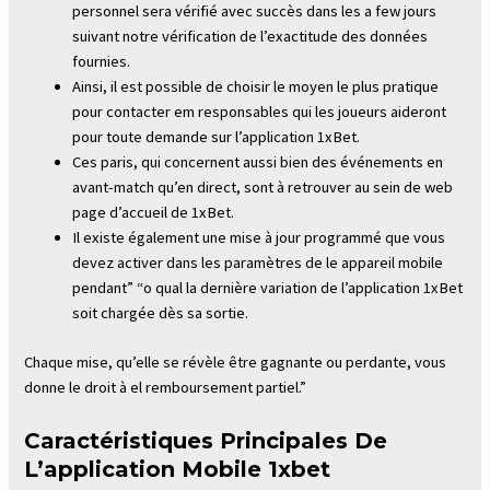
personnel sera vérifié avec succès dans les a few jours
suivant notre vérification de l’exactitude des données
fournies.
Ainsi, il est possible de choisir le moyen le plus pratique
pour contacter em responsables qui les joueurs aideront
pour toute demande sur l’application 1xBet.
Ces paris, qui concernent aussi bien des événements en
avant-match qu’en direct, sont à retrouver au sein de web
page d’accueil de 1xBet.
Il existe également une mise à jour programmé que vous
devez activer dans les paramètres de le appareil mobile
pendant” “o qual la dernière variation de l’application 1xBet
soit chargée dès sa sortie.
Chaque mise, qu’elle se révèle être gagnante ou perdante, vous
donne le droit à el remboursement partiel.”
Caractéristiques Principales De
L’application Mobile 1xbet