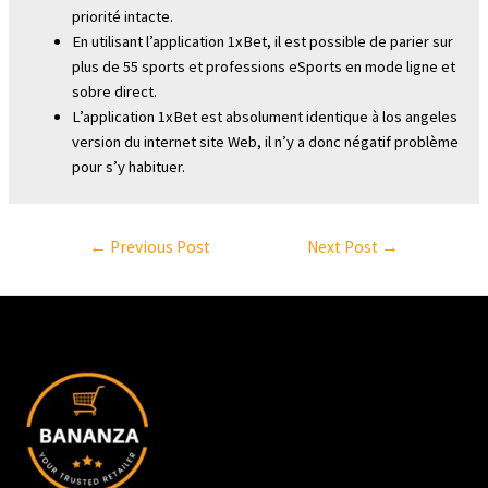
priorité intacte.
En utilisant l’application 1xBet, il est possible de parier sur
plus de 55 sports et professions eSports en mode ligne et
sobre direct.
L’application 1xBet est absolument identique à los angeles
version du internet site Web, il n’y a donc négatif problème
pour s’y habituer.
Post
←
Previous Post
Next Post
→
navigation