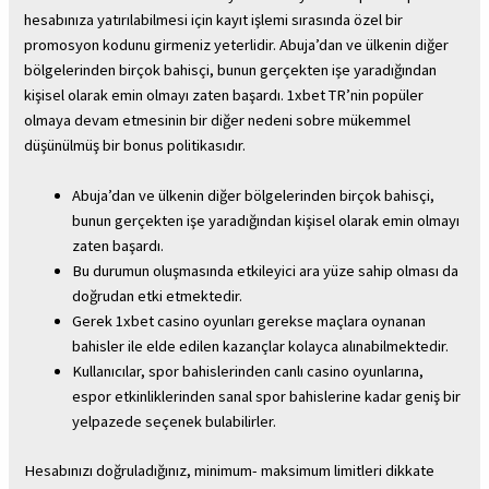
hesabınıza yatırılabilmesi için kayıt işlemi sırasında özel bir
promosyon kodunu girmeniz yeterlidir. Abuja’dan ve ülkenin diğer
bölgelerinden birçok bahisçi, bunun gerçekten işe yaradığından
kişisel olarak emin olmayı zaten başardı. 1xbet TR’nin popüler
olmaya devam etmesinin bir diğer nedeni sobre mükemmel
düşünülmüş bir bonus politikasıdır.
Abuja’dan ve ülkenin diğer bölgelerinden birçok bahisçi,
bunun gerçekten işe yaradığından kişisel olarak emin olmayı
zaten başardı.
Bu durumun oluşmasında etkileyici ara yüze sahip olması da
doğrudan etki etmektedir.
Gerek 1xbet casino oyunları gerekse maçlara oynanan
bahisler ile elde edilen kazançlar kolayca alınabilmektedir.
Kullanıcılar, spor bahislerinden canlı casino oyunlarına,
espor etkinliklerinden sanal spor bahislerine kadar geniş bir
yelpazede seçenek bulabilirler.
Hesabınızı doğruladığınız, minimum- maksimum limitleri dikkate