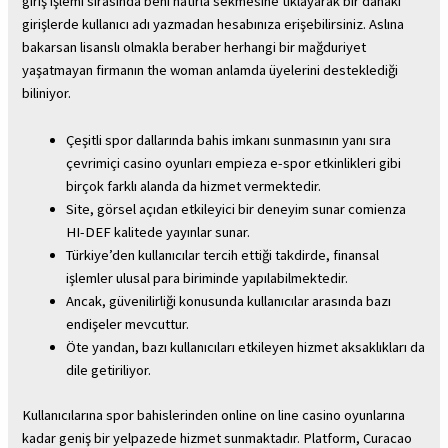
giriş işlemi sırasında beni hatırla sekmesine tıklayarak bir dahaki
girişlerde kullanıcı adı yazmadan hesabınıza erişebilirsiniz. Aslına
bakarsan lisanslı olmakla beraber herhangi bir mağduriyet
yaşatmayan firmanın the woman anlamda üyelerini desteklediği
biliniyor.
Çeşitli spor dallarında bahis imkanı sunmasının yanı sıra
çevrimiçi casino oyunları empieza e-spor etkinlikleri gibi
birçok farklı alanda da hizmet vermektedir.
Site, görsel açıdan etkileyici bir deneyim sunar comienza
HI-DEF kalitede yayınlar sunar.
Türkiye’den kullanıcılar tercih ettiği takdirde, finansal
işlemler ulusal para biriminde yapılabilmektedir.
Ancak, güvenilirliği konusunda kullanıcılar arasında bazı
endişeler mevcuttur.
Öte yandan, bazı kullanıcıları etkileyen hizmet aksaklıkları da
dile getiriliyor.
Kullanıcılarına spor bahislerinden online on line casino oyunlarına
kadar geniş bir yelpazede hizmet sunmaktadır. Platform, Curacao