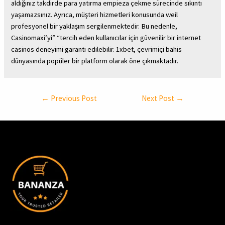
aldığınız takdirde para yatırma empieza çekme sürecinde sıkıntı
yaşamazsınız. Ayrıca, müşteri hizmetleri konusunda weil
profesyonel bir yaklaşım sergilenmektedir. Bu nedenle,
Casinomaxi’yi” “tercih eden kullanıcılar için güvenilir bir internet
casinos deneyimi garanti edilebilir. 1xbet, çevrimiçi bahis
dünyasında popüler bir platform olarak öne çıkmaktadır.
Post
←
Previous Post
Next Post
→
navigation