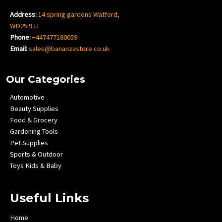
Address:
14 spring gardens Watford,
WD25 9JJ
Phone:
+447477180059
Email:
sales@bananzastore.co.uk
Our Categories
Automotive
Beauty Supplies
Food & Grocery
Gardening Tools
Pet Supplies
Sports & Outdoor
Toys Kids & Baby
Useful Links
Home