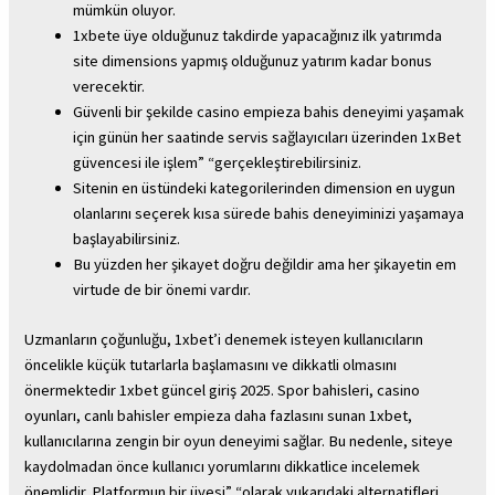
mümkün oluyor.
1xbete üye olduğunuz takdirde yapacağınız ilk yatırımda
site dimensions yapmış olduğunuz yatırım kadar bonus
verecektir.
Güvenli bir şekilde casino empieza bahis deneyimi yaşamak
için günün her saatinde servis sağlayıcıları üzerinden 1xBet
güvencesi ile işlem” “gerçekleştirebilirsiniz.
Sitenin en üstündeki kategorilerinden dimension en uygun
olanlarını seçerek kısa sürede bahis deneyiminizi yaşamaya
başlayabilirsiniz.
Bu yüzden her şikayet doğru değildir ama her şikayetin em
virtude de bir önemi vardır.
Uzmanların çoğunluğu, 1xbet’i denemek isteyen kullanıcıların
öncelikle küçük tutarlarla başlamasını ve dikkatli olmasını
önermektedir 1xbet güncel giriş 2025. Spor bahisleri, casino
oyunları, canlı bahisler empieza daha fazlasını sunan 1xbet,
kullanıcılarına zengin bir oyun deneyimi sağlar. Bu nedenle, siteye
kaydolmadan önce kullanıcı yorumlarını dikkatlice incelemek
önemlidir. Platformun bir üyesi” “olarak yukarıdaki alternatifleri