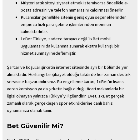
Müşteri artık siteyi ziyaret etmek istemiyorsa öncelikle e-
posta adresini ve telefon numarasını kaldırması önerilir.
Kullanıcılar genellikle sitenin geniş oyun seçeneklerinden
empieza hızlı para çekme işlemlerinden memnun
kalmaktadırlar.
1xBet Türkiye, sadece tarayıcı değil 1xBet mobil
uygulamasını da kullanıma sunarak ekstra kullanışlı bir
hizmet sunmayı hedeflemiştir.
Şartlar ve koşullar şirketin internet sitesinde ayrı bir bölümde yer
almaktadır. Herhangi bir şikayet olduğu takdirde her zaman destek
servisine başvurabilirsiniz. Bu engelleme kararı, 1xBet’in lisans
veren komisyon ya da şirketin bağlı olduğu ticari makamlarla bir
ilgisi olmayan yalnızca Türkiye’yi ilgilendirir. Evet, 1xBet gerçek
zamanlı olarak gerçekleşen spor etkinliklerine canlı bahis
oynamanıza olanak tanır.
Bet Güvenilir Mi?