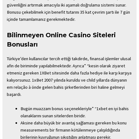
güvenliğini artırmak amacıyla iki aşamalı doğrulama sistemi sunar.
Bonusu çekebilmek için benefit tutarını 35 kat çevrim şartı ile 7 gün
içinde tamamlamanız gerekmektedir.
Bilinmeyen Online Casino Siteleri
Bonusları
Türkiye’den kullanıcılar tercih ettiği takdirde, finansal işlemler ulusal
afin de biriminde yapılabilmektedir. Ayrıca” “kesin olarak ziyaret
etmeniz gereken 1XBet sitesinde daha fazla hediye ile karşı karşıya
kalıyorsunuz. 1xBet 2007 yılında kuruldu ve child yıllarda dünyanın
em relação à önde gelen bahis şirketlerinden biri haline gelmeyi
başardı.
Bugün muazzam bonus seçenekleriyle” “1xbet en iyi bahis
olanaklarını sunan sitelerden biridir.
Aksine daha büyük bir avantaj sağlaması gereken bu konu
measurements bir firmanın kötülenmeye çalışıldığında
birilerinin kuyruğunun sıkıştığını anlatması gerekir.