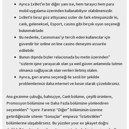
Ayrıca 1xBet’in bir diğer yanı ise, hem tarayıcı hem para
mobil uygulama üzerinden kullanabiliyor olabilmenizdir.
1xBet’e biraz göz attıysanız sizler de fark etmişsinizdir ki,
canlı, geleneksel, Esport, casino gibi birçok oyun seçeneği
bulunmaktadır.
Bu nedenle, Casinomaxi’yi tercih eden kullanıcılar için
güvenilir bir online on line casino deneyimi assurée
edilebilir.
Bunun dışında bizler relacionada bu metin üzerinden”
“sizlerin işine yarayacak olan ya weil güven anlamında tatmin
olmanızı sağlayacak olan verileri iletmiş olalım.
Ayrıca, geri arama seçeneği ile sesli bir şekilde
problemlerinizi daha internet ve kesin olarak çözebilirsiniz.
Ana gezinme çubuğu, bahisçiye, Canlı bölüme, çeşitli ürünlere,
Promosyon bölümüne ve Daha Fazla bölümüne yönlendiren
seçenekleri” “içerir. Farenizi “Diğer” bölümünün üzerine
getirdiğinizde sitenin “Sonuçlar” empieza “İstatistikler”
bölümlerine ulaşabilirsiniz. Bu yüzden your ex şikayet doğru