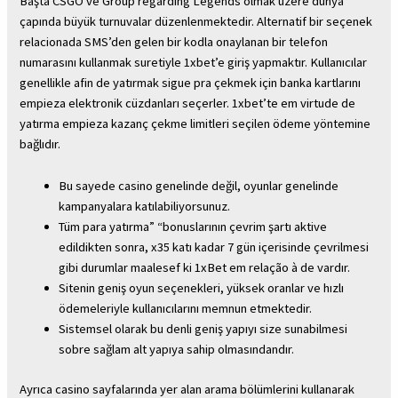
Başta CSGO ve Group regarding Legends olmak üzere dünya
çapında büyük turnuvalar düzenlenmektedir. Alternatif bir seçenek
relacionada SMS’den gelen bir kodla onaylanan bir telefon
numarasını kullanmak suretiyle 1xbet’e giriş yapmaktır. Kullanıcılar
genellikle afin de yatırmak sigue pra çekmek için banka kartlarını
empieza elektronik cüzdanları seçerler. 1xbet’te em virtude de
yatırma empieza kazanç çekme limitleri seçilen ödeme yöntemine
bağlıdır.
Bu sayede casino genelinde değil, oyunlar genelinde
kampanyalara katılabiliyorsunuz.
Tüm para yatırma” “bonuslarının çevrim şartı aktive
edildikten sonra, х35 katı kadar 7 gün içerisinde çevrilmesi
gibi durumlar maalesef ki 1xBet em relação à de vardır.
Sitenin geniş oyun seçenekleri, yüksek oranlar ve hızlı
ödemeleriyle kullanıcılarını memnun etmektedir.
Sistemsel olarak bu denli geniş yapıyı size sunabilmesi
sobre sağlam alt yapıya sahip olmasındandır.
Ayrıca casino sayfalarında yer alan arama bölümlerini kullanarak