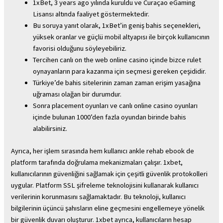
1xBet, 3 years ago yılında kuruldu ve Curaçao eGaming
Lisansı altında faaliyet göstermektedir.
Bu soruya yanıt olarak, 1xBet’in geniş bahis seçenekleri,
yüksek oranlar ve güçlü mobil altyapısı ile birçok kullanıcının
favorisi olduğunu söyleyebiliriz.
Tercihen canlı on the web online casino içinde bizce rulet
oynayanların para kazanma için seçmesi gereken çeşididir.
Türkiye’de bahis sitelerinin zaman zaman erişim yasağına
uğraması olağan bir durumdur.
Sonra placement oyunları ve canlı online casino oyunları
içinde bulunan 1000’den fazla oyundan birinde bahis
alabilirsiniz.
Ayrıca, her işlem sırasında hem kullanıcı ankle rehab ebook de
platform tarafında doğrulama mekanizmaları çalışır. 1xbet,
kullanıcılarının güvenliğini sağlamak için çeşitli güvenlik protokolleri
uygular. Platform SSL şifreleme teknolojisini kullanarak kullanıcı
verilerinin korunmasını sağlamaktadır. Bu teknoloji, kullanıcı
bilgilerinin üçüncü şahısların eline geçmesini engellemeye yönelik
bir güvenlik duvarı oluşturur. 1xbet ayrıca, kullanıcıların hesap