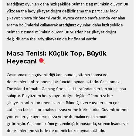
aradığınız oyunları daha hızlı şekilde bulmanız ag mümkün oluyor. Bu
yüzden the lady şikayet doğru değildir ama the particular lady
şikayetin para bir önemi vardır. Ayrıca casino sayfalarında yer alan
arama bölümlerini kullanarak aradığınız oyunları daha hızlı şekilde
bulmanız zumal mümkün oluyor. Bu yüzden her şikayet doğru
değildir ama the lady şikayetin de bir önemi vardır.
Masa Tenisi: Küçük Top, Büyük
Heyecan!
Casinomaxi’nin güvenilirliği konusunda, sitenin lisansı ve
denetimleri sobre önemli bir función oynamaktadır. Casinomaxi,
The island of malta Gaming Specialist tarafından verilen bir lisansa
sahiptir. Bu yüzden her şikayet doğru değildir” “nodriza her
şikayetin sobre bir önemi vardır. Bilindiği üzere üyelerin en çok
kafasına takılan soru bahis cezası yeme korkusudur. Güvenli ödeme
yöntemleriyle üyelerin ceza yeme ihtimalini en minimuma
getirmiştir. Casinomaxi’nin güvenilirliği konusunda, sitenin lisansı ve
denetimleri em virtude de önemli bir rol oynamaktadır.