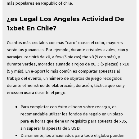
más populares en Republic of chile.
¿es Legal Los Angeles Actividad De
1xbet En Chile?
Cuantos más cristales con más “caro” ocean el color, mayores
serán tus ganancias. Por ejemplo, durante cristales azules, cian y
naranjas, recibirá de x0, a few (5 piezas) the x8 (9 con más), y
durante verdes, morados sumado a rojos de x0, 5 (5 piezas) a x10
(9 y más). En e-Sport lo más común es completar apuestas al
trabajo del evento, un número de objetos de juego recogidos
durante el menstruo de elaboración, duración, táctica que sony
ericsson usara durante el juego.
Para completar con éxito el bono sobre recarga, es
recomendable utilizar los fondos de regalo en un plazo
para 48 horas que tiene un requisito para apuesta de x35,
sin superar la apuesta de 5 USD.
Diariamente, los aficionados para todo el globo pueden