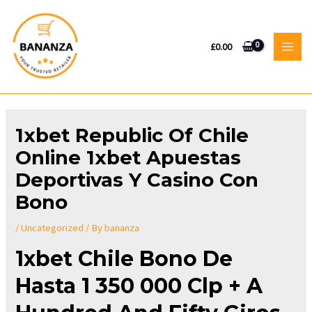
Skip
to
content
£
0.00
MAI
MEN
1xbet Republic Of Chile
Online 1xbet Apuestas
Deportivas Y Casino Con
Bono
/
Uncategorized
/ By
bananza
1xbet Chile Bono De
Hasta 1 350 000 Clp + A