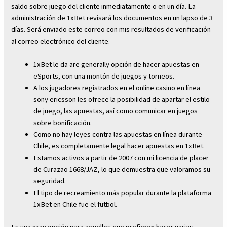
saldo sobre juego del cliente inmediatamente o en un día. La
administración de 1xBet revisará los documentos en un lapso de 3
días. Será enviado este correo con mis resultados de verificación
al correo electrónico del cliente.
1xBet le da are generally opción de hacer apuestas en
eSports, con una montón de juegos y torneos.
A los jugadores registrados en el online casino en línea
sony ericsson les ofrece la posibilidad de apartar el estilo
de juego, las apuestas, así como comunicar en juegos
sobre bonificación.
Como no hay leyes contra las apuestas en línea durante
Chile, es completamente legal hacer apuestas en 1xBet.
Estamos activos a partir de 2007 con mi licencia de placer
de Curazao 1668/JAZ, lo que demuestra que valoramos su
seguridad.
El tipo de recreamiento más popular durante la plataforma
1xBet en Chile fue el futbol.