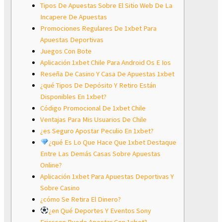
Tipos De Apuestas Sobre El Sitio Web De La
Incapere De Apuestas
Promociones Regulares De 1xbet Para
Apuestas Deportivas
Juegos Con Bote
Aplicación 1xbet Chile Para Android Os E Ios
Reseña De Casino Y Casa De Apuestas 1xbet
¿qué Tipos De Depósito Y Retiro Están
Disponibles En 1xbet?
Código Promocional De 1xbet Chile
Ventajas Para Mis Usuarios De Chile
¿es Seguro Apostar Peculio En 1xbet?
¿qué Es Lo Que Hace Que 1xbet Destaque
Entre Las Demás Casas Sobre Apuestas
Online?
Aplicación 1xbet Para Apuestas Deportivas Y
Sobre Casino
¿cómo Se Retira El Dinero?
¿en Qué Deportes Y Eventos Sony
Ericsson Puede Apostar Con 1xbet?