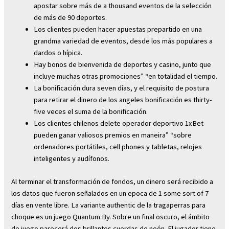
apostar sobre más de a thousand eventos de la selección
de más de 90 deportes.
Los clientes pueden hacer apuestas prepartido en una
grandma variedad de eventos, desde los más populares a
dardos o hípica.
Hay bonos de bienvenida de deportes y casino, junto que
incluye muchas otras promociones” “en totalidad el tiempo.
La bonificación dura seven días, y el requisito de postura
para retirar el dinero de los angeles bonificación es thirty-
five veces el suma de la bonificación.
Los clientes chilenos delete operador deportivo 1xBet
pueden ganar valiosos premios en maneira” “sobre
ordenadores portátiles, cell phones y tabletas, relojes
inteligentes y audífonos.
Al terminar el transformación de fondos, un dinero será recibido a
los datos que fueron señalados en un epoca de 1 some sort of 7
días en vente libre. La variante authentic de la tragaperras para
choque es un juego Quantum By. Sobre un final oscuro, el ámbito
de juego parecerá dos brillantes cuerdas de neón. El jugador tiene