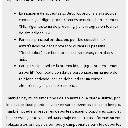
La incapere de apuestas 1xBet proporciona a sus socios
cupones y códigos promocionales actuales, herramientas
XML, algun sistema de procuring y una integración técnica
de alta calidad B2B.
Para una principal predicción, puedes consultar las
estadísticas de cada boxeador durante la pestaña
“Resultados”, que tiene todas sus victorias, derrotas y
más.
Para participar sobre la promoción, el jugador debe tener
un perfil” “completo con datos personales, un número de
teléfono activado, con se debe indicar un correo
electrónico y el país de residencia.
También hay muchisimos tipos de apuestas que puede utilizar, por
lo o qual incluso puede envidar en varios eventos al mismo tiempo.
También puede arriesgar en deportes pequeno populares como el
baloncesto y este voleibol. Más abajo encontrarás información em
relação à los principales torneos y campeonatos para los deportes