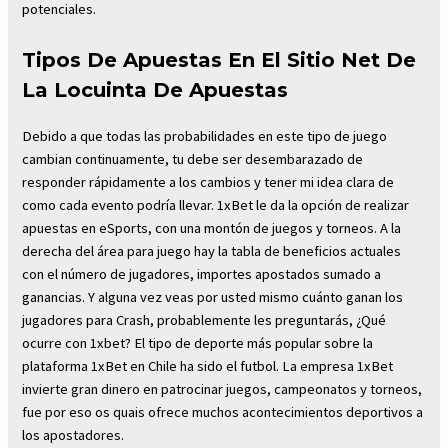
potenciales.
Tipos De Apuestas En El Sitio Net De
La Locuinta De Apuestas
Debido a que todas las probabilidades en este tipo de juego
cambian continuamente, tu debe ser desembarazado de
responder rápidamente a los cambios y tener mi idea clara de
como cada evento podría llevar. 1xBet le da la opción de realizar
apuestas en eSports, con una montón de juegos y torneos. A la
derecha del área para juego hay la tabla de beneficios actuales
con el número de jugadores, importes apostados sumado a
ganancias. Y alguna vez veas por usted mismo cuánto ganan los
jugadores para Crash, probablemente les preguntarás, ¿Qué
ocurre con 1xbet? El tipo de deporte más popular sobre la
plataforma 1xBet en Chile ha sido el futbol. La empresa 1xBet
invierte gran dinero en patrocinar juegos, campeonatos y torneos,
fue por eso os quais ofrece muchos acontecimientos deportivos a
los apostadores.