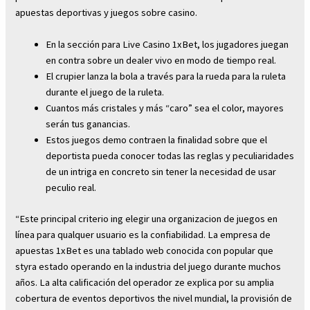
apuestas deportivas y juegos sobre casino.
En la sección para Live Casino 1xBet, los jugadores juegan
en contra sobre un dealer vivo en modo de tiempo real.
El crupier lanza la bola a través para la rueda para la ruleta
durante el juego de la ruleta.
Cuantos más cristales y más “caro” sea el color, mayores
serán tus ganancias.
Estos juegos demo contraen la finalidad sobre que el
deportista pueda conocer todas las reglas y peculiaridades
de un intriga en concreto sin tener la necesidad de usar
peculio real.
“Este principal criterio ing elegir una organizacion de juegos en
línea para qualquer usuario es la confiabilidad. La empresa de
apuestas 1xBet es una tablado web conocida con popular que
styra estado operando en la industria del juego durante muchos
años. La alta calificación del operador ze explica por su amplia
cobertura de eventos deportivos the nivel mundial, la provisión de