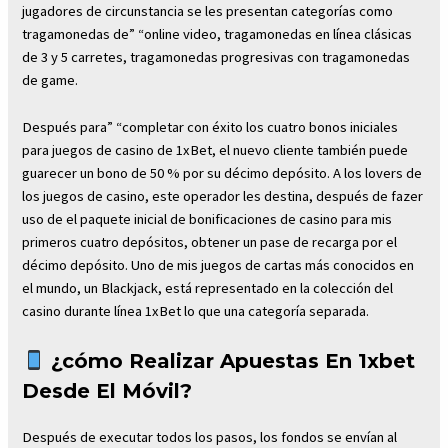
jugadores de circunstancia se les presentan categorías como
tragamonedas de” “online video, tragamonedas en línea clásicas
de 3 y 5 carretes, tragamonedas progresivas con tragamonedas
de game.
Después para” “completar con éxito los cuatro bonos iniciales
para juegos de casino de 1xBet, el nuevo cliente también puede
guarecer un bono de 50 % por su décimo depósito. A los lovers de
los juegos de casino, este operador les destina, después de fazer
uso de el paquete inicial de bonificaciones de casino para mis
primeros cuatro depósitos, obtener un pase de recarga por el
décimo depósito. Uno de mis juegos de cartas más conocidos en
el mundo, un Blackjack, está representado en la colección del
casino durante línea 1xBet lo que una categoría separada.
¿cómo Realizar Apuestas En 1xbet
Desde El Móvil?
Después de executar todos los pasos, los fondos se envían al