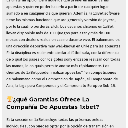
Es una gran opción para aquellos que prefieren hacer varias
apuestas y quieren poder hacerlo a partir de cualquier lugar
sumado a en cualquier dia que quieran. Además, la 1xBet software
tiene las mismas funciones que are generally versión de joyero,
por lo la cual no perderás zilch. Los usuarios chilenos en 1xBet
llevan disponible más de 1000 juegos para azar y más de 100
mesas con dealers reales en casino durante vivo. El balonmano es
una dirección deportiva muy well-known en Chile para las apuestas.
Esta disciplina es realmente similar al fútbol sala, con la diferencia
de o qual los pases con los goles sony ericsson realizan con todas
las manos, lo os quais permite anotar más rápidamente. Los
clientes de 1xBet pueden realizar apuestas” “en competiciones
de balonmano como el Competicion de Japón, el Campeonato de
Asia, la Liga para Campeones y el Campeonato Europeo Sub-19.
¿qué Garantías Ofrece La
Compañía De Apuestas 1xbet?
Esta sección en 1xBet incluye todas las próximas peleas
individuales, con puedes optar por la opción de transmisión en