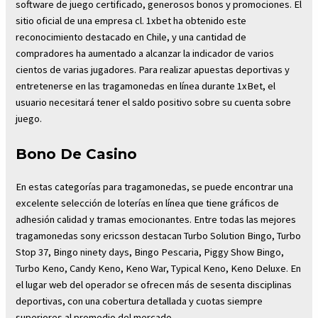
software de juego certificado, generosos bonos y promociones. El
sitio oficial de una empresa cl. 1xbet ha obtenido este
reconocimiento destacado en Chile, y una cantidad de
compradores ha aumentado a alcanzar la indicador de varios
cientos de varias jugadores. Para realizar apuestas deportivas y
entretenerse en las tragamonedas en línea durante 1xBet, el
usuario necesitará tener el saldo positivo sobre su cuenta sobre
juego.
Bono De Casino
En estas categorías para tragamonedas, se puede encontrar una
excelente selección de loterías en línea que tiene gráficos de
adhesión calidad y tramas emocionantes. Entre todas las mejores
tragamonedas sony ericsson destacan Turbo Solution Bingo, Turbo
Stop 37, Bingo ninety days, Bingo Pescaria, Piggy Show Bingo,
Turbo Keno, Candy Keno, Keno War, Typical Keno, Keno Deluxe. En
el lugar web del operador se ofrecen más de sesenta disciplinas
deportivas, con una cobertura detallada y cuotas siempre
superiores al promedio del mercado.