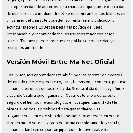
una oportunidad de absorber a su character, que puede descuidar
de una cuerda ad modum otra. Si se encuentran flancos blancos en
un camino del character, pueden aumentar un multiplicador o
extinguir la ronda. 1xBet se pega a la política de juego”
“responsable y recomienda the los usuarios tener con estos
pilares. También puede leer nuestra política de privacidad y mis
principios antifraude.
Versión Móvil Entre Ma Net Oficial
Con 1xBet, mis apostadores también podran apostar en eventos
del mundo delete espectáculo, cine, televisión, economía, política
sumado a otros aspectos de la vida. Si está al día del “qué, dónde
y cuándo”, sabrá quién ganará un Oscar este año o quizá esté
seguro del tiempo meteorológico, en cualquier caso, 1xBet le
ofrece a los dos la posibilidad para ganar dinero. Las
tragamonedas en este sitio del operador 1xBet están en vente
libre en modo sobre invitado de forma completamente gratuita,
sumado a también se podran jugar con efectivo real. A los