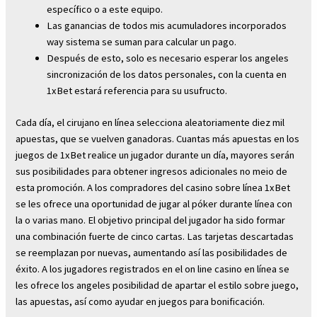
específico o a este equipo.
Las ganancias de todos mis acumuladores incorporados
way sistema se suman para calcular un pago.
Después de esto, solo es necesario esperar los angeles
sincronización de los datos personales, con la cuenta en
1xBet estará referencia para su usufructo.
Cada día, el cirujano en línea selecciona aleatoriamente diez mil
apuestas, que se vuelven ganadoras. Cuantas más apuestas en los
juegos de 1xBet realice un jugador durante un día, mayores serán
sus posibilidades para obtener ingresos adicionales no meio de
esta promoción. A los compradores del casino sobre línea 1xBet
se les ofrece una oportunidad de jugar al póker durante línea con
la o varias mano. El objetivo principal del jugador ha sido formar
una combinación fuerte de cinco cartas. Las tarjetas descartadas
se reemplazan por nuevas, aumentando así las posibilidades de
éxito. A los jugadores registrados en el on line casino en línea se
les ofrece los angeles posibilidad de apartar el estilo sobre juego,
las apuestas, así como ayudar en juegos para bonificación.