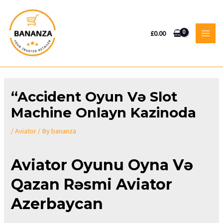
Skip
to
content
£
0.00
MAI
MEN
“Accident Oyun Və Slot
Machine Onlayn Kazinoda
/
Aviator
/ By
bananza
Aviator Oyunu Oyna Və
Qazan Rəsmi Aviator
Azerbaycan