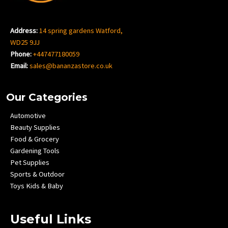
Address:
14 spring gardens Watford,
WD25 9JJ
Phone:
+447477180059
Email:
sales@bananzastore.co.uk
Our Categories
Automotive
Beauty Supplies
Food & Grocery
Gardening Tools
Pet Supplies
Sports & Outdoor
Toys Kids & Baby
Useful Links