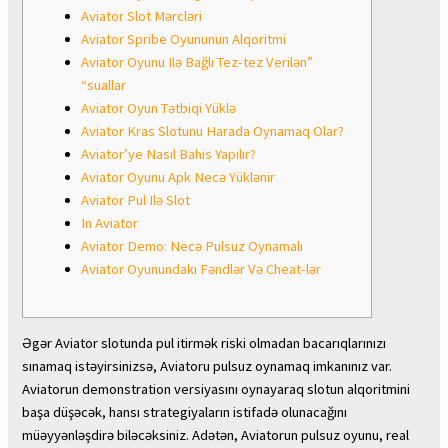
Aviator Slot Mərcləri
Aviator Spribe Oyununun Alqoritmi
Aviator Oyunu Ilə Bağlı Tez-tez Verilən”
“suallar
Aviator Oyun Tətbiqi Yüklə
Aviator Kras Slotunu Harada Oynamaq Olar?
Aviator’ye Nasıl Bahis Yapılır?
Aviator Oyunu Apk Necə Yüklənir
Aviator Pul Ilə Slot
In Aviator
Aviator Demo: Necə Pulsuz Oynamalı
Aviator Oyunundakı Fəndlər Və Cheat-lər
Əgər Aviator slotunda pul itirmək riski olmadan bacarıqlarınızı
sınamaq istəyirsinizsə, Aviatoru pulsuz oynamaq imkanınız var.
Aviatorun demonstration versiyasını oynayaraq slotun alqoritmini
başa düşəcək, hansı strategiyaların istifadə olunacağını
müəyyənləşdirə biləcəksiniz. Adətən, Aviatorun pulsuz oyunu, real