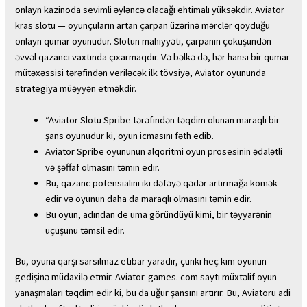
onlayn kazinoda sevimli əyləncə olacağı ehtimalı yüksəkdir. Aviator
kras slotu — oyunçuların artan çarpan üzərinə mərclər qoyduğu
onlayn qumar oyunudur. Slotun mahiyyəti, çarpanın çöküşündən
əvvəl qazancı vaxtında çıxarmaqdır. Və bəlkə də, hər hansı bir qumar
mütəxəssisi tərəfindən veriləcək ilk tövsiyə, Aviator oyununda
strategiya müəyyən etməkdir.
“Aviator Slotu Spribe tərəfindən təqdim olunan maraqlı bir
şans oyunudur ki, oyun icmasını fəth edib.
Aviator Spribe oyununun alqoritmi oyun prosesinin ədalətli
və şəffaf olmasını təmin edir.
Bu, qazanc potensialını iki dəfəyə qədər artırmağa kömək
edir və oyunun daha da maraqlı olmasını təmin edir.
Bu oyun, adından de uma göründüyü kimi, bir təyyarənin
uçuşunu təmsil edir.
Bu, oyuna qarşı sarsılmaz etibar yaradır, çünki heç kim oyunun
gedişinə müdaxilə etmir. Aviator-games. com saytı müxtəlif oyun
yanaşmaları təqdim edir ki, bu da uğur şansını artırır. Bu, Aviatoru adi