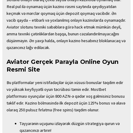
Real pul ilə oynamaq üçün kazino rəsmi saytında qeydiyyatdan
keçmək və mərclər qoymaq üçün depozit qoymaq vacibdir. Ən
vacib qayda – etibarlı və yoxlanılmış onlayn kazinolarda oynamaqdır.
Aviator slotunu texniki səbəblərə görə hack etmək mümkün deyil,
amma texniki çətinliklərdən başqa, bunun cəzalandırılmayacağını
düşünməyin. Ən yaxşı halda, onlayn kazino hesabınız bloklanacaq və
qazancınız ləğv ediləcək.
Aviator Gerçek Parayla Online Oyun
Resmi Site
Bu platformalar yeni istifadəçilər üçün xüsusi bonuslar təqdim edir
və yüksək keyfiyyətli oyun təcrübəsi təmin edir. Mostbet
platforması oyunçular üçün 800 AZN-ə qədər xoş gəlmisiniz bonusu
təklif edir. Kazino bölməsində ilk depozit üçün 125% bonus və əlavə
olaraq 250 pulsuz fırlatma (free spins) təqdim olunur.
Təyyarənin uçuşunu izləyərək düzgün strategiya qurun və
qazancınızı artırın!