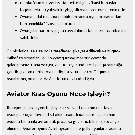
Bu platformalar yeni istifadəçilər üçün xüsusi bonuslar
təqdim edir və yüksək keyfiyyətli oyun təcrübəsi təmin edir.
Oyunun ədalətini təsdiqlədikdən sonra oyun prosesindən
tam əminliklə” “zövq ala bilərsiniz.
Oyunçular hər bir uçuşdan əvvəl ikiqat bahis etmək imkanına
sahibdirlər.
Ən pis halda isə sizə polis tərəfindən şikayət ediləcək və hüquq-
mühafizə orqanları ilə ünsiyyət qurmaq məcburiyyətində
qalacaqsınız. Daha yaxşısı, Aviator oyununda real pul qazanmağa
gətirib çıxaran dürüst oyuna diqqət yetirin. Və bu,” “qumar
oyunlarının, xüsusən də Aviatorun cazibədarlığıdır.
Aviator Kras Oyunu Necə Işləyir?
Bu rejim xüsusilə yeni başlayanlar və vaxt qazanmaq istəyən
oyunçular üçün faydalıdır. Lakin təsadüfi nəticələrə əsaslanan
oyunda tamamilə avtomatik prosesə güvənmək həmişə tövsiyə
olunmur. Aviator oyunu Azərbaycan online pullu oyunlar arasında