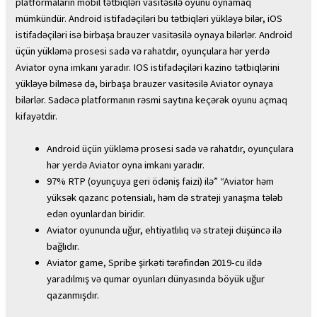
platformaların mobil tətbiqləri vasitəsilə oyunu oynamaq
mümkündür. Android istifadəçiləri bu tətbiqləri yükləyə bilər, iOS
istifadəçiləri isə birbaşa brauzer vasitəsilə oynaya bilərlər. Android
üçün yükləmə prosesi sadə və rahatdır, oyunçulara hər yerdə
Aviator oyna imkanı yaradır. IOS istifadəçiləri kazino tətbiqlərini
yükləyə bilməsə də, birbaşa brauzer vasitəsilə Aviator oynaya
bilərlər. Sadəcə platformanın rəsmi saytına keçərək oyunu açmaq
kifayətdir.
Android üçün yükləmə prosesi sadə və rahatdır, oyunçulara
hər yerdə Aviator oyna imkanı yaradır.
97% RTP (oyunçuya geri ödəniş faizi) ilə” “Aviator həm
yüksək qazanc potensialı, həm də strateji yanaşma tələb
edən oyunlardan biridir.
Aviator oyununda uğur, ehtiyatlılıq və strateji düşüncə ilə
bağlıdır.
Aviator game, Spribe şirkəti tərəfindən 2019-cu ildə
yaradılmış və qumar oyunları dünyasında böyük uğur
qazanmışdır.