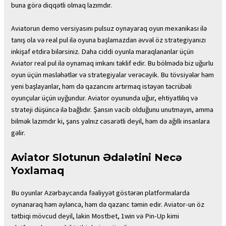
buna görə diqqətli olmaq lazımdır.
Aviatorun demo versiyasını pulsuz oynayaraq oyun mexanikası ilə
tanış ola və real pul ilə oyuna başlamazdan əvvəl öz strategiyanızı
inkişaf etdirə bilərsiniz. Daha ciddi oyunla maraqlananlar üçün
Aviator real pul ilə oynamaq imkanı təklif edir. Bu bölmədə biz uğurlu
oyun üçün məsləhətlər və strategiyalar verəcəyik. Bu tövsiyələr həm
yeni başlayanlar, həm də qazancını artırmaq istəyən təcrübəli
oyunçular üçün uyğundur. Aviator oyununda uğur, ehtiyatlılıq və
strateji düşüncə ilə bağlıdır. Şansın vacib olduğunu unutmayın, amma
bilmək lazımdır ki, şans yalnız cəsarətli deyil, həm də ağıllı insanlara
gəlir.
Aviator Slotunun Ədalətini Necə
Yoxlamaq
Bu oyunlar Azərbaycanda fəaliyyət göstərən platformalarda
oynanaraq həm əyləncə, həm də qazanc təmin edir. Aviator-un öz
tətbiqi mövcud deyil, lakin Mostbet, 1win və Pin-Up kimi