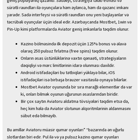
geniş populyarlıq qazanıb. Sadəliyi, strategiya tələb etməsi və
sürətli raundları ilə oyunçulara həm əyləncə, həm də qazanc imkanı
yaradır. Sadə interfeysi və sürətli raundları onu yeni başlayanlar və
təcrübəli oyunçular üçün ideal edir. Azərbaycanda Mostbet, 1win və
Pin-Up kimi platformalarda Aviator geniş imkanlarla təqdim olunur.
Kazino bölməsində ilk depozit üçün 125% bonus və əlavə
olaraq 250 pulsuz fırlatma (free spins) təqdim olunur.
Onların əsas üstünlüklərinə vaxtın qənaəti, strategiyaların
dəqiqliyi və mərc limitlərinin idarə olunması daxildir.
Android istifadəçiləri bu tətbiqləri yükləyə bilər, iOS
istifadəçiləri isə birbaşa brauzer vasitəsilə oynaya bilərlər.
Mostbet Aviator oyununda bir sıra marağlı elementlər də var
ki, onları bilmək oyunun uğurunun əsaslarından biridir.
Bir çox saytın Aviatoru aldatma tövsiyələri təqdim etsə də,
heç kim hələ də Aviator slotunun alqoritmlərinin aldanmasını
sübut edə bilməyib.
Bu amillər Aviatoru müasir qumar oyunları” “bazarında ən uğurlu
slotlardan biri edir. Pul ilə və ya pulsuz kazino qumar oyunları