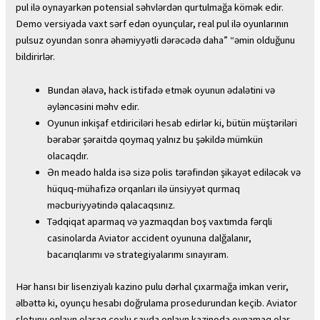
pul ilə oynayarkən potensial səhvlərdən qurtulmağa kömək edir.
Demo versiyada vaxt sərf edən oyunçular, real pul ilə oyunlarının
pulsuz oyundan sonra əhəmiyyətli dərəcədə daha” “əmin olduğunu
bildirirlər.
Bundan əlavə, hack istifadə etmək oyunun ədalətini və
əyləncəsini məhv edir.
Oyunun inkişaf etdiriciləri hesab edirlər ki, bütün müştəriləri
bərabər şəraitdə qoymaq yalnız bu şəkildə mümkün
olacaqdır.
Ən meado halda isə sizə polis tərəfindən şikayət ediləcək və
hüquq-mühafizə orqanları ilə ünsiyyət qurmaq
məcburiyyətində qalacaqsınız.
Tədqiqat aparmaq və yazmaqdan boş vaxtımda fərqli
casinolarda Aviator accident oyununa dalğalanır,
bacarıqlarımı və strategiyalarımı sınayıram.
Hər hansı bir lisenziyalı kazino pulu dərhal çıxarmağa imkan verir,
əlbəttə ki, oyunçu hesabı doğrulama prosedurundan keçib. Aviator
slotunu onlayn olaraq çoxlu sayda onlayn kazinoda oynamaq olar.