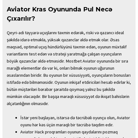
Aviator Kras Oyununda Pul Necə
Çıxarılır?
Qeyri-adi təyyarə uçuşlarını təxmin edərək, riski və qazancı ideal
şəkildə idarə etməklə, yüksək qazanclar əldə etmək olar. Əsas
məqsəd, optimal uçuş hündürlüyünü təxmin edən, oyunun müxtəlif
variantlarını test edən və strateji yaratmağa çalışan oyunçuların
böyük qazanclar əldə etməsidir. Mostbet Aviator oyununda bir sıra
marağlı elementlər də var ki, onları bilmək oyunun uğurunun
əsaslarından biridir. Bu oyunun bir xüsusiyyəti, oyunçuların bonusları
istifadə edə bilməməsidir. Oyunun inkişaf etdiriciləri hesab edirlər ki,
bütün müştəriləri bərabər şəraitdə qoymaq yalnız bu şəkildə
mümkün olacaqdır. Bir başqa maraqlı xüsusiyyət də ikiqat bahislərin
əlçatanlığının olmasıdır.
İstər yeni başlayan, istərsə də təcrübəli oyunçu olun, Aviator
oyunu hər kəs üçün maraqlı bir təcrübə təqdim edir.
Aviator Hack proqramları oyunun qaydalarını pozmaq