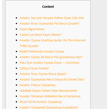
Content
Aviator Gerçek Parayla Online Oyun Sah Site
Aviator Kras Oyununda Pul Necə Çıxarılır?
Oyun Algoritması
Casino’ya Nasıl Kayıt Olunur?
Aviator Oyunu Azərbaycanda: On The Internet
Pullu Oyunlar
Mobil Telefonda Aviator Oyunu
Aviator Oyunu Ilə Necə Pul Qazanmaq Olar?
Para İçin Aviator Oyunu Oyna — Çevrimiçi
Onlayn Oyun Aviator
Aviator Kras Oyunu Necə Işləyir?
Aviator Oyununda Necə Depozit Etmək Olar?
Aviator Pulsuz Oynamaq
Ədalətli Oyunu Təmin Edən Mexanizmlər
Aviator Slotunun Ədalətini Necə Yoxlamaq
Real Pul Ilə Aviator Oynamaq
Aviator Oyununda Qazanmaq Asandırmı?