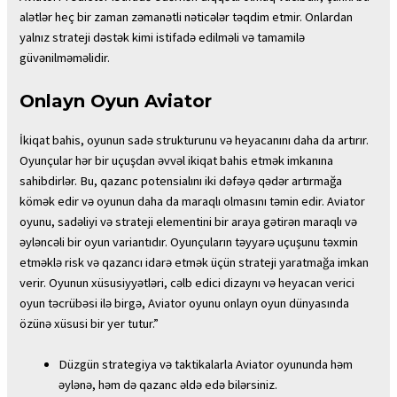
alətlər heç bir zaman zəmanətli nəticələr təqdim etmir. Onlardan
yalnız strateji dəstək kimi istifadə edilməli və tamamilə
güvənilməməlidir.
Onlayn Oyun Aviator
İkiqat bahis, oyunun sadə strukturunu və heyacanını daha da artırır.
Oyunçular hər bir uçuşdan əvvəl ikiqat bahis etmək imkanına
sahibdirlər. Bu, qazanc potensialını iki dəfəyə qədər artırmağa
kömək edir və oyunun daha da maraqlı olmasını təmin edir. Aviator
oyunu, sadəliyi və strateji elementini bir araya gətirən maraqlı və
əyləncəli bir oyun variantıdır. Oyunçuların təyyarə uçuşunu təxmin
etməklə risk və qazancı idarə etmək üçün strateji yaratmağa imkan
verir. Oyunun xüsusiyyətləri, cəlb edici dizaynı və heyacan verici
oyun təcrübəsi ilə birgə, Aviator oyunu onlayn oyun dünyasında
özünə xüsusi bir yer tutur.”
Düzgün strategiya və taktikalarla Aviator oyununda həm
əylənə, həm də qazanc əldə edə bilərsiniz.