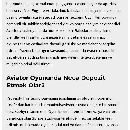
haqqında daha çox məlumatı playgame. casino saytında aperitivo
bilərsiniz. Mən Eugene Vodolazkin, bahislər analizi, yazma və on line
casino oyunları üzrə istedadı olan bir şəxsəm. Uzun illər boyunca
səmərəli bir şəkildə tədqiqat etdiyim və bərpa etdiyim heyranedici
Aviator crash oyununda mütəxəssisəm. Bahislər analitiyi kimi,
trendlər və fırsatlar üzrə nəzərə alma yetimə əsaslanaraq,
oyunçulara və casinolara dəyərli görüşlər və məsləhətlər təqdim
edirəm. Yazma bacarığım sayəsində, casino dünyasının müxtəlif
aspektlərini aydınlatan maraqlı məqalələrimlə təcrübələrimi və
müşahidələrimi bölüşürəm.
Aviator Oyununda Necə Depozit
Etmək Olar?
Provably Fair texnologiyasına əsaslanan bu alqoritm operator
tərəfindən hər hansı bir manipulyasiyanı istisna edir, hər bir raundun
qərəzsizliyini təmin edir. Oyun kazino menecmenti və ya Aviatorun
yaradıcısı olan Spribe studiyası tərəfindən heç bir şəkildə təsir
edilmir. Bu bölmədə oyunun ədalətini yoxlamaq üsullarını nəzərdən