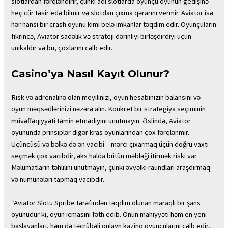
slotlardan fərqləndirir, çünki adi slotlarda oyunçu oyunun gedişinə
heç cür təsir edə bilmir və slotdan çıxma qərarını vermir. Aviator isə
hər hansı bir crash oyunu kimi belə imkanlar təqdim edir. Oyunçuların
fikrincə, Aviator sadəlik və strateji dərinliyi birləşdirdiyi üçün
unikaldır və bu, çoxlarını cəlb edir.
Casino’ya Nasıl Kayıt Olunur?
Risk və adrenalinə olan meyilinizi, oyun hesabınızın balansını və
oyun məqsədlərinizi nəzərə alın. Konkret bir strategiya seçiminin
müvəffəqiyyəti təmin etmədiyini unutmayın. Əslində, Aviator
oyununda prinsiplər digər kras oyunlarından çox fərqlənmir.
Üçüncüsü və bəlkə də ən vacibi – mərci çıxarmaq üçün doğru vaxtı
seçmək çox vacibdir, əks halda bütün məbləği itirmək riski var.
Məlumatların təhlilini unutmayın, çünki əvvəlki raundları araşdırmaq
və nümunələri tapmaq vacibdir.
“Aviator Slotu Spribe tərəfindən təqdim olunan maraqlı bir şans
oyunudur ki, oyun icmasını fəth edib. Onun mahiyyəti həm en yeni
başlayanları, həm də təcrübəli onlayn kazino oyunçularını cəlb edir,