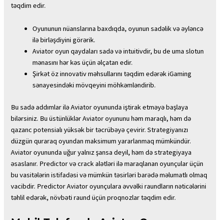
təqdim edir.
Oyununun nüanslarına baxdıqda, oyunun sadəlik və əyləncə
ilə birləşdiyini görərik.
Aviator oyun qaydaları sadə və intuitivdir, bu de uma slotun
mənasını hər kəs üçün əlçatan edir.
Şirkət öz innovativ məhsullarını təqdim edərək iGaming
sənayesindəki mövqeyini möhkəmləndirib.
Bu sadə addımlar ilə Aviator oyununda iştirak etməyə başlaya
bilərsiniz. Bu üstünlüklər Aviator oyununu həm maraqlı, həm də
qazanc potensialı yüksək bir təcrübəyə çevirir. Strategiyanızı
düzgün quraraq oyundan maksimum yararlanmaq mümkündür.
Aviator oyununda uğur yalnız şansa deyil, həm də strategiyaya
əsaslanır. Predictor və crack alətləri ilə maraqlanan oyunçular üçün
bu vasitələrin istifadəsi və mümkün təsirləri barədə məlumatlı olmaq
vacibdir. Predictor Aviator oyunçulara əvvəlki raundların nəticələrini
təhlil edərək, növbəti raund üçün proqnozlar təqdim edir.