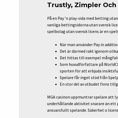
Trustly, Zimpler Och
På en Pay ’n play-sida med betting utan
vanliga bettingsidorna utan svensk lice
spelbolag utan svensk licens är en spe
När man använder Pay in addition
Det är därmed rakt igenom olika
Det hittas till exempel mångfal
Som huvudförfattare på WorldCl
sporten för att erbjuda insikts
Spelare får inget stöd från Spel
En stor del av utbudet finns till
MGA casinon uppmuntrar spelare att lyck
underhållande aktivitet snarare än ett
ansvarsfullt spelande. Säkerhet o licensi