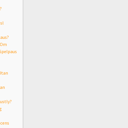
?
sl
paus?
n Om
 Spelpaus
Utan
tan
ustly?
g
icens