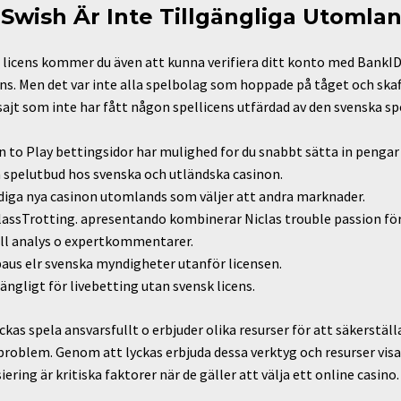
 Swish Är Inte Tillgängliga Utomla
 licens kommer du även att kunna verifiera ditt konto med BankID. 
ns. Men det var inte alla spelbolag som hoppade på tåget och skaff
lsajt som inte har fått någon spellicens utfärdad av den svenska 
 to Play bettingsidor har mulighed for du snabbt sätta in pengar 
 spelutbud hos svenska och utländska casinon.
diga nya casinon utomlands som väljer att andra marknader.
assTrotting. apresentando kombinerar Niclas trouble passion för
full analys o expertkommentarer.
paus elr svenska myndigheter utanför licensen.
gängligt för livebetting utan svensk licens.
as spela ansvarsfullt o erbjuder olika resurser för att säkerställa
 problem. Genom att lyckas erbjuda dessa verktyg och resurser vi
ering är kritiska faktorer när de gäller att välja ett online casino.