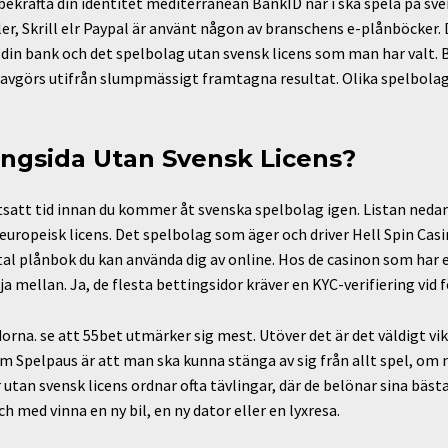
bekräfta din identitet mediterranean BankID när i ska spela på sve
ler, Skrill elr Paypal är använt någon av branschens e-plånböcker.
n bank och det spelbolag utan svensk licens som man har valt. Be
avgörs utifrån slumpmässigt framtagna resultat. Olika spelbolag 
ingsida Utan Svensk Licens?
satt tid innan du kommer åt svenska spelbolag igen. Listan nedan 
europeisk licens. Det spelbolag som äger och driver Hell Spin Cas
gital plånbok du kan använda dig av online. Hos de casinon som h
ja mellan. Ja, de flesta bettingsidor kräver en KYC-verifiering vid 
rna. se att 55bet utmärker sig mest. Utöver det är det väldigt vikt
om Spelpaus är att man ska kunna stänga av sig från allt spel, om
 utan svensk licens ordnar ofta tävlingar, där de belönar sina bäs
h med vinna en ny bil, en ny dator eller en lyxresa.