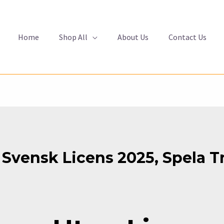
Home
Shop All
About Us
Contact Us
 Svensk Licens 2025, Spela T