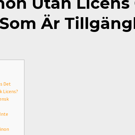
non Utan Licens
Som Är Tillgängl
s Det
k Licens?
vensk
Inte
sinon