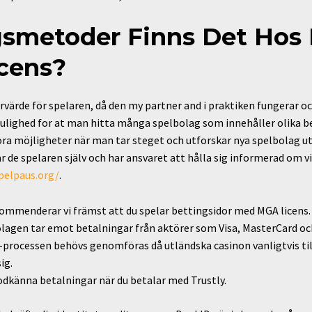
gsmetoder Finns Det Hos 
cens?
ärde för spelaren, då den my partner and i praktiken fungerar oc
mulighed for at man hitta många spelbolag som innehåller olika 
tora möjligheter när man tar steget och utforskar nya spelbolag u
är de spelaren själv och har ansvaret att hålla sig informerad om 
pelpaus.org/
.
ommenderar vi främst att du spelar bettingsidor med MGA licens.
olagen tar emot betalningar från aktörer som Visa, MasterCard och
-processen behövs genomföras då utländska casinon vanligtvis till
ig.
odkänna betalningar när du betalar med Trustly.