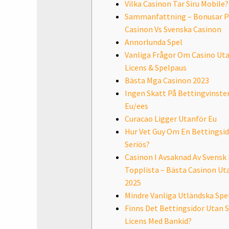
Vilka Casinon Tar Siru Mobile?
Sammanfattning – Bonusar P
Casinon Vs Svenska Casinon
Annorlunda Spel
Vanliga Frågor Om Casino Ut
Licens & Spelpaus
Bästa Mga Casinon 2023
Ingen Skatt På Bettingvinster
Eu/ees
Curacao Ligger Utanför Eu
Hur Vet Guy Om En Bettingsid
Seriös?
Casinon I Avsaknad Av Svensk 
Topplista – Bästa Casinon Ut
2025
Mindre Vanliga Utländska Spe
Finns Det Bettingsidor Utan 
Licens Med Bankid?