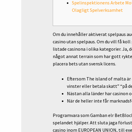
Spelinspektionens Arbete Mo
Olagligt Spelverksamhet
Om du innehåller aktiverat spelpaus aud
casino utan spelpaus. Om du vill få kol
listade casinona i olika kategorier. Ja,
något annat terrain som har gott rykte.
placera bets utan svensk licens.
Eftersom The island of malta är 
vinster eller betala skatt” “på d
Nästan alla länder har casinon o
När de heller inte får marknadsf
Programvara som Gamban elr BetBlocker
spelandet hjälper. Att sluta jaga förlus
casino inom EUROPEAN UNION, till exemp