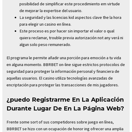
posibilidad de simplificar este procedimiento em virtude
de mejorar la expertise del usuario.
La seguridad y las licencias kid aspectos clave the la hora
para elegir un casino en línea.
Este proceso es por hacer sin importar el valor o qual
quiera reclamar, trouble previa autorización not any verá ni
algun solo peso remunerado.
El programa le permite añadir una porción para emoción a tu vida
en alguna momento. BBRBET on-line sigue estrictos protocolos de
seguridad para proteger la información personal y financiera de
aquellas usuarios. El casino utiliza tecnologías avanzadas de
encriptación para proteger las transacciones de mis jugadores.
¿puedo Registrarme En La Aplicación
Durante Lugar De En La Página Web?
Frente some sort of sus competidores sobre juego en línea,
BBRBET se hizo con un ocupación de honor ing ofrecer una amplia