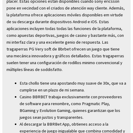
placer. Estas opciones están disponibles cuando sony ericsson
pone en vecindad con el criados de atención way cliente. Además,
la plataforma ofrece aplicaciones móviles disponibles em virtude
de su descarga durante dispositivos Android e iOS. Estas
aplicaciones incluyen todas todas las funciones de la plataforma,
como apuestas deportivas, juegos de casino y bastante más, con
mi interfaz clara y una excelente genio de respuesta. Las
tragaperras PG Very soft de Bbrbet ofrecen un juego que tiene
una mecánica innovadora y gráficos detallados. Estas tragaperras
suelen tener una configuración de rodillos minimo convencional y
múltiples líneas de soddisfatto.
Esta chollo tiene una apostando muy suave de 30x, que va a
cumplirse en un plazo de mi semana.
Casino BBRBET trabaja exclusivamente con proveedores
de software para renombre, como Pragmatic Play,
BGaming y Evolution Gaming, quienes garantizan que los
juegos sean justos y transparentes.
Al descargar la BBRBet App, obtienes acceso a la
experiencia de juego inigualable que combina comodidad y