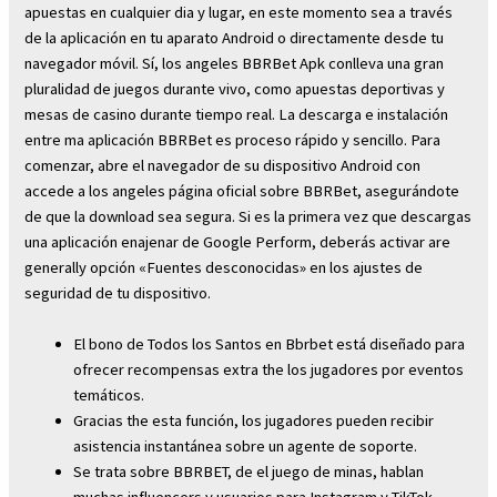
apuestas en cualquier dia y lugar, en este momento sea a través
de la aplicación en tu aparato Android o directamente desde tu
navegador móvil. Sí, los angeles BBRBet Apk conlleva una gran
pluralidad de juegos durante vivo, como apuestas deportivas y
mesas de casino durante tiempo real. La descarga e instalación
entre ma aplicación BBRBet es proceso rápido y sencillo. Para
comenzar, abre el navegador de su dispositivo Android con
accede a los angeles página oficial sobre BBRBet, asegurándote
de que la download sea segura. Si es la primera vez que descargas
una aplicación enajenar de Google Perform, deberás activar are
generally opción «Fuentes desconocidas» en los ajustes de
seguridad de tu dispositivo.
El bono de Todos los Santos en Bbrbet está diseñado para
ofrecer recompensas extra the los jugadores por eventos
temáticos.
Gracias the esta función, los jugadores pueden recibir
asistencia instantánea sobre un agente de soporte.
Se trata sobre BBRBET, de el juego de minas, hablan
muchas influencers y usuarios para Instagram y TikTok,