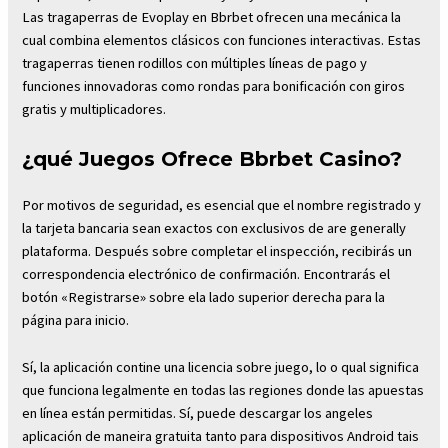
Las tragaperras de Evoplay en Bbrbet ofrecen una mecánica la
cual combina elementos clásicos con funciones interactivas. Estas
tragaperras tienen rodillos con múltiples líneas de pago y
funciones innovadoras como rondas para bonificación con giros
gratis y multiplicadores.
¿qué Juegos Ofrece Bbrbet Casino?
Por motivos de seguridad, es esencial que el nombre registrado y
la tarjeta bancaria sean exactos con exclusivos de are generally
plataforma. Después sobre completar el inspección, recibirás un
correspondencia electrónico de confirmación. Encontrarás el
botón «Registrarse» sobre ela lado superior derecha para la
página para inicio.
Sí, la aplicación contine una licencia sobre juego, lo o qual significa
que funciona legalmente en todas las regiones donde las apuestas
en línea están permitidas. Sí, puede descargar los angeles
aplicación de maneira gratuita tanto para dispositivos Android tais