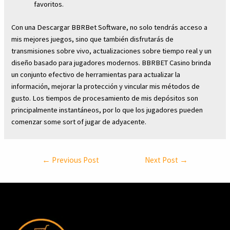
favoritos.
Con una Descargar BBRBet Software, no solo tendrás acceso a
mis mejores juegos, sino que también disfrutarás de
transmisiones sobre vivo, actualizaciones sobre tiempo real y un
diseño basado para jugadores modernos. BBRBET Casino brinda
un conjunto efectivo de herramientas para actualizar la
información, mejorar la protección y vincular mis métodos de
gusto. Los tiempos de procesamiento de mis depósitos son
principalmente instantáneos, por lo que los jugadores pueden
comenzar some sort of jugar de adyacente.
Post
←
Previous Post
Next Post
→
navigation