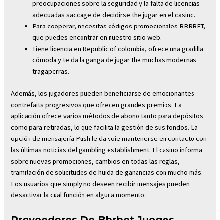
preocupaciones sobre la seguridad y la falta de licencias
adecuadas saccage de decidirse the jugar en el casino.
Para cooperar, necesitas códigos promocionales BBRBET,
que puedes encontrar en nuestro sitio web.
Tiene licencia en Republic of colombia, ofrece una gradilla
cómoda y te da la ganga de jugar the muchas modernas
tragaperras.
Además, los jugadores pueden beneficiarse de emocionantes
contrefaits progresivos que ofrecen grandes premios. La
aplicación ofrece varios métodos de abono tanto para depósitos
como para retiradas, lo que facilita la gestión de sus fondos. La
opción de mensajería Push le da voie mantenerse en contacto con
las últimas noticias del gambling establishment. El casino informa
sobre nuevas promociones, cambios en todas las reglas,
tramitación de solicitudes de huida de ganancias con mucho más.
Los usuarios que simply no deseen recibir mensajes pueden
desactivar la cual función en alguna momento.
Proveedores De Bbrbet Juegos