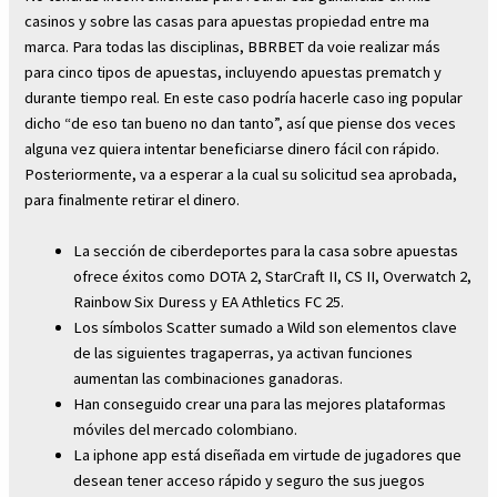
casinos y sobre las casas para apuestas propiedad entre ma
marca. Para todas las disciplinas, BBRBET da voie realizar más
para cinco tipos de apuestas, incluyendo apuestas prematch y
durante tiempo real. En este caso podría hacerle caso ing popular
dicho “de eso tan bueno no dan tanto”, así que piense dos veces
alguna vez quiera intentar beneficiarse dinero fácil con rápido.
Posteriormente, va a esperar a la cual su solicitud sea aprobada,
para finalmente retirar el dinero.
La sección de ciberdeportes para la casa sobre apuestas
ofrece éxitos como DOTA 2, StarCraft II, CS II, Overwatch 2,
Rainbow Six Duress y EA Athletics FC 25.
Los símbolos Scatter sumado a Wild son elementos clave
de las siguientes tragaperras, ya activan funciones
aumentan las combinaciones ganadoras.
Han conseguido crear una para las mejores plataformas
móviles del mercado colombiano.
La iphone app está diseñada em virtude de jugadores que
desean tener acceso rápido y seguro the sus juegos