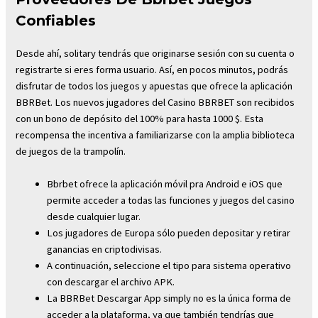
Confiables
Desde ahí, solitary tendrás que originarse sesión con su cuenta o
registrarte si eres forma usuario. Así, en pocos minutos, podrás
disfrutar de todos los juegos y apuestas que ofrece la aplicación
BBRBet. Los nuevos jugadores del Casino BBRBET son recibidos
con un bono de depósito del 100% para hasta 1000 $. Esta
recompensa the incentiva a familiarizarse con la amplia biblioteca
de juegos de la trampolín.
Bbrbet ofrece la aplicación móvil pra Android e iOS que
permite acceder a todas las funciones y juegos del casino
desde cualquier lugar.
Los jugadores de Europa sólo pueden depositar y retirar
ganancias en criptodivisas.
A continuación, seleccione el tipo para sistema operativo
con descargar el archivo APK.
La BBRBet Descargar App simply no es la única forma de
acceder a la plataforma, ya que también tendrías que