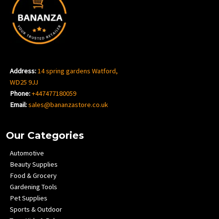
Address:
14 spring gardens Watford,
WD25 9JJ
Phone:
+447477180059
Email:
sales@bananzastore.co.uk
Our Categories
Automotive
Beauty Supplies
Food & Grocery
Gardening Tools
Pet Supplies
Sports & Outdoor