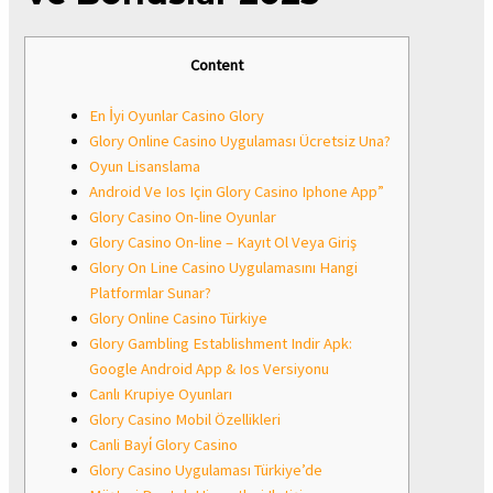
Content
En İyi Oyunlar Casino Glory
Glory Online Casino Uygulaması Ücretsiz Una?
Oyun Lisanslama
Android Ve Ios Için Glory Casino Iphone App”
Glory Casino On-line Oyunlar
Glory Casino On-line – Kayıt Ol Veya Giriş
Glory On Line Casino Uygulamasını Hangi
Platformlar Sunar?
Glory Online Casino Türkiye
Glory Gambling Establishment Indir Apk:
Google Android App & Ios Versiyonu
Canlı Krupiye Oyunları
Glory Casino Mobil Özellikleri
Canli Bayi̇ Glory Casino
Glory Casino Uygulaması Türkiye’de