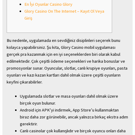
En İyi Oyunlar Casino Glory
Glory Casino On The Internet – Kayıt Ol Veya
Giriş
Bu nedenle, uygulamada en sevdiğiniz disiplinleri seçerek bunu
kolayca yapabilirsiniz. Şu kita, Glory Casino mobil uygulaması
gerçek pra kazanmak için en iyi seçeneklerden biri olarak kabul
edilmektedir. Çok çeşitli ödeme seçenekleri ve harika bonuslar ve
promosyonlar sunar. Oyuncular, slotlar, canlı krupiye oyunları, pasta
oyunları ve kazı kazan kartları dahil olmak üzere çeşitli oyunların
keyfini çıkarabilirler.
Uygulamada slotlar ve masa oyunları dahil olmak üzere
birçok oyun bulunur.
Android için APK’yi indirmek, App Store’u kullanmaktan
biraz daha zor görünebilir, ancak yalnızca birkaç ekstra adım
gerektirir.
Canlı casinolar çok kullanışlıdır ve birçok oyuncu onları daha