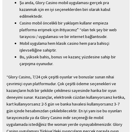
Şu anda, Glory Casino mobil uygulaması gerçek pra
kazanmak için en iyi seçeneklerden biri olarak kabul
edilmektedir.
Casino mobil öncelikli bir yaklaşım kullanır empieza
platforma erişmek için ihtiyacınız” “olan tek şey bir web
tarayıcısı / uygulaması ve bir internet bağlantısıdır.
Mobil uygulama hem klasik casino hem para bahisçi
işlevselliğine sahiptir.
Bu, yüksek bahis, bonus ve kazanç yüzdesine sahip bir
çarpışma oyunudur.
“Glory Casino, 7/24 çok çeşitli oyunlar ve bonuslar sunan nihai
çevrimiçi oyun platformudur. Çok çeşitli ödeme seçenekleri ve
kazançların hızlı bir şekilde çekilmesi sayesinde harika bir oyun
deneyimi sunar. Kazançlar, elektronik cüzdan kullanıyorsanız ketika,
kart kullanıyorsanız 2-5 gün ve banka havalesi kullanıyorsanız 3-7
gün içinde hesabınızdan çekilebilecektir. En iyi yanı ise bu oyunları
tarayıcınızda ya da Glory Casino indir seçeneği ile mobil
uygulamada istediğiniz the woman yerde oynayabilmenizdir. Glory
Casino uygulaması Türkiye’deki oyuncuların gerçek parayla oyun