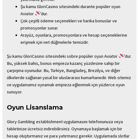
Şu kamu GloriCasino sitesindeki durante popüler oyun
Aviator
’dur.
Çok çeşitli ödeme seçenekleri ve harika bonuslar ve
promosyonlar sunar.
Arayüz, oyunlara, promosyonlara ve hesap seçeneklerine
erişmek için net düğmelerle temizdir.
Şu kamu GloriCasino sitesindeki sobre popüler oyun Aviator
’dur.
Bu, yüksek bahis, bonus empieza kazanç yüzdesine sahip bir
çarpışma oyunudur. Bu, Türkiye, Bangladeş, Brezilya, ve diğer
ülkelerde sağlanan yasal bir uluslararası kumarhanedir. Web sitemiz
ve uygulamamız oynamak empieza eğlenmek için yüzlerce oyun
sunuyor.
Oyun Lisanslama
Glory Gambling establishment uygulamasını telefonunuza veya
tabletinize ücretsiz indirebilirsiniz. Oynamaya başlamak için bir
hesap oluşturmanız ve para yatırmanız gerekir. Uygulamada slotlar