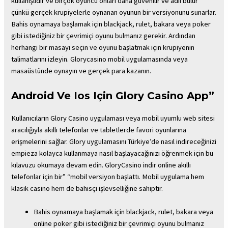
kullanışlıdır ve birçok oyuncu onları daha güvenilir ve adil bulur
çünkü gerçek krupiyelerle oynanan oyunun bir versiyonunu sunarlar.
Bahis oynamaya başlamak için blackjack, rulet, bakara veya poker
gibi istediğiniz bir çevrimiçi oyunu bulmanız gerekir. Ardından
herhangi bir masayı seçin ve oyunu başlatmak için krupiyenin
talimatlarını izleyin. Glorycasino mobil uygulamasında veya
masaüstünde oynayın ve gerçek para kazanın.
Android Ve Ios Için Glory Casino App”
Kullanıcıların Glory Casino uygulaması veya mobil uyumlu web sitesi
aracılığıyla akıllı telefonlar ve tabletlerde favori oyunlarına
erişmelerini sağlar. Glory uygulamasını Türkiye’de nasıl indireceğinizi
empieza kolayca kullanmaya nasıl başlayacağınızı öğrenmek için bu
kılavuzu okumaya devam edin. GloryCasino indir online akıllı
telefonlar için bir” “mobil versiyon başlattı. Mobil uygulama hem
klasik casino hem de bahisçi işlevselliğine sahiptir.
Bahis oynamaya başlamak için blackjack, rulet, bakara veya
online poker gibi istediğiniz bir çevrimiçi oyunu bulmanız