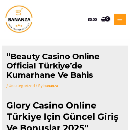
Skip
to
content
£
0.00
MAI
MEN
“Beauty Casino Online
️official Türkiye’de
Kumarhane Ve Bahis
/
Uncategorized
/ By
bananza
Glory Casino Online
Türkiye Için Güncel Giriş
Ve Bonuslar 2025″