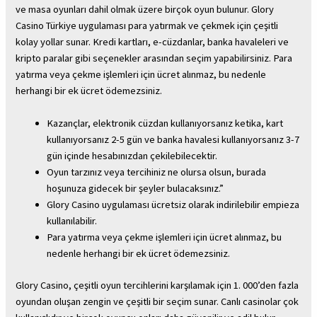
ve masa oyunları dahil olmak üzere birçok oyun bulunur. Glory
Casino Türkiye uygulaması para yatırmak ve çekmek için çeşitli
kolay yollar sunar. Kredi kartları, e-cüzdanlar, banka havaleleri ve
kripto paralar gibi seçenekler arasından seçim yapabilirsiniz. Para
yatırma veya çekme işlemleri için ücret alınmaz, bu nedenle
herhangi bir ek ücret ödemezsiniz.
Kazançlar, elektronik cüzdan kullanıyorsanız ketika, kart
kullanıyorsanız 2-5 gün ve banka havalesi kullanıyorsanız 3-7
gün içinde hesabınızdan çekilebilecektir.
Oyun tarzınız veya tercihiniz ne olursa olsun, burada
hoşunuza gidecek bir şeyler bulacaksınız.”
Glory Casino uygulaması ücretsiz olarak indirilebilir empieza
kullanılabilir.
Para yatırma veya çekme işlemleri için ücret alınmaz, bu
nedenle herhangi bir ek ücret ödemezsiniz.
Glory Casino, çeşitli oyun tercihlerini karşılamak için 1. 000’den fazla
oyundan oluşan zengin ve çeşitli bir seçim sunar. Canlı casinolar çok