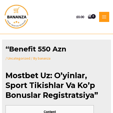
Skip
to
content
£
0.00
MAI
MEN
“Benefit 550 Azn
/
Uncategorized
/ By
bananza
Mostbet Uz: O’yinlar,
Sport Tikishlar Va Ko’p
Bonuslar Registratsiya”
Content