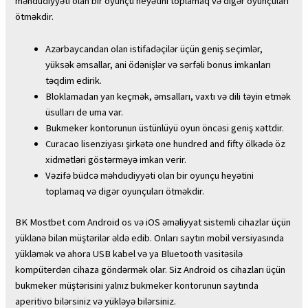
məhdudiyyəti olan bir oyunçu heyətini toplamaq və digər oyunçuları
ötməkdir.
Azərbaycandan olan istifadəçilər üçün geniş seçimlər,
yüksək əmsallar, ani ödənişlər və sərfəli bonus imkanları
təqdim edirik.
Bloklamadan yan keçmək, əmsalları, vaxtı və dili təyin etmək
üsulları de uma var.
Bukmeker kontorunun üstünlüyü oyun öncəsi geniş xəttdir.
Curacao lisenziyası şirkətə one hundred and fifty ölkədə öz
xidmətləri göstərməyə imkan verir.
Vəzifə büdcə məhdudiyyəti olan bir oyunçu heyətini
toplamaq və digər oyunçuları ötməkdir.
BK Mostbet com Android os və iOS əməliyyat sistemli cihazlar üçün
yüklənə bilən müştərilər əldə edib. Onları saytın mobil versiyasında
yükləmək və ahora USB kabel və ya Bluetooth vasitəsilə
kompüterdən cihaza göndərmək olar. Siz Android os cihazları üçün
bukmeker müştərisini yalnız bukmeker kontorunun saytında
aperitivo bilərsiniz və yükləyə bilərsiniz.