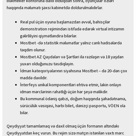
bukmeker kontoruna daxil olduqdan sonra, oyunçular özləri
haqqında məlumatı şəxsi kabinetdə doldurulmalıdırlar.
Real pul üçün oyuna başlamazdan əvvəl, bahisçilər
demonstration rejimindən istifadə edərək virtual intizamın
gəlirliliyini qiymətləndirə bilərlər.
Mostbet -də statistik məlumatlar yalnız canlı hadisələrdə
təqdim olunur.
Mostbet AZ Qaydaları və Şərtləri ilə razılaşın və 18 yaşdan
yuxarı olduğunuzu təsdiqləyin.
İdman kateqoriyalarının siyahısına Mostbet – də 20-dən çox
maddə daxildir.
İnterfeys unikal komponentləri ehtiva etmir, lakin onlayn
idman mərclərinin rahatlığı üçün hər şeyə malikdir.
Bu kommunal ödəniş qəbzi, doğum haqqında şəhadətnamə,
sürücülük vəsiqəsi, hərbi bilet, dənizçi pasportu, VÖEN ola
bilər.
Qeydiyyat tamamlamaq və daxil olmaq üçün formanın altındakı
Qeydiyyatdan keç vurun. Bu rejim sizə matçın istənilən vaxtı mərc