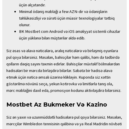
üçün əlçatandır.
Minimal ödəniş məbləği a few AZN-dir və ödənişlərin
təhlükəsizliyi və sürəti üçün müasir texnologiyalar tətbiq
olunur.
BK Mostbet com Android və iOS əməliyyat sistemli cihazlar
üçün yüklənə bilən müştərilər əldə edib.
Siz əsas və əlavə nəticələrə, aralıq nəticələrə və birləşmiş oyunlara
pul qoya bilərsiniz. Məsələn, bahisçilər həm qalibi, həm də tədbirdə
qolların dəqiq sayını təxmin edirlər. Bahisçilər müxtəlif bölmələrdən
hadisələri bir mərcdə birləşdirə bilərlər. Səbətə bir hadisə əlavə
etmək üçün nəticə əmsalı üzərinə klikləyin. Kuponda siz xəttin
göstərilmə növünü seçə, yekun kotirovka və limitlərlə tanış ola,
mərc məbləğini daxil edə, promosyon kodunu aktivləşdirə bilərsiniz.
Mostbet Az Bukmeker Və Kazino
Siz ən yaxın və uzunmüddətli hadisələrə pul qoya bilərsiniz. Məsələn,
mərcçilər Wimbledon tennisinin qalibinə və ya Real Madridin növbəti