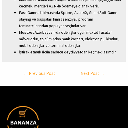
keçmək, mərcləri AZN-lə ödəməyə olanak verir.
Fast Games bölməsində Spribe, AviatriX, SmartSoft Game
playing və başqaları kimi lisenziyalı proqram
təminatçılarından populyar seçimlər var.
Mostbet Azərbaycan-da ödənişlər üçün müxtəlif üsullar
mövcuddur, to cümlədən bank kartları, elektron pul kisələri,
mobil ödənişlər və terminal ödənişləri.
İştirak etmək üçün sadəcə qeydiyyatdan keçmək lazımdır.
Post
←
Previous Post
Next Post
→
navigation