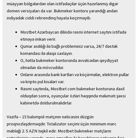
müəyyən bölgələrdən olan istifadəçilər üçün hazırlanmış digər
domen versiyaları da var. Bukmeker kontoru yarandığı andan
indiyədək ciddi rebrendinq həyata keçirməyib.
Mostbet Azərbaycan dilində rəsmi internet saytını istifadə
etməyə imkan verir.
Qumar asılılığı ilə bağlı probleminiz varsa, 24/7 dəstək
komandası ilə əlaqə saxlayın.
O, hətta bukmeker kontorunda əvvəlcədən qeydiyyat
olmadan da mövcuddur.
Onların arasında bank kartları və köçürmələr, elektron pullar
və kripto pul kisələri var.
Rəsmi saytında, Mostbet com bukmeker kontoruna daxil
olduqdan sonra, oyunçular özləri haqqında məlumatı şəxsi
kabinetdə doldurulmalıdırlar.
Vəzifə – 15 balompié matçının nəticəsini düzgün
proqnozlaşdırmaqdır. Totalizator seçimi üçün minimum mərc
məbləği 2. 5 AZN təşkil edir. Mostbet bukmeker matçların
nəticələrinin yanında, mərc əmsalları ilə hesablanan nəticənin faiz