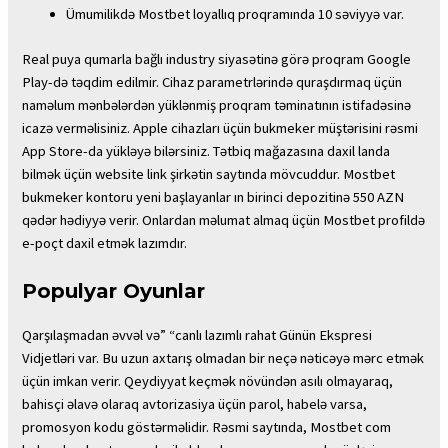
Ümumilikdə Mostbet loyallıq proqramında 10 səviyyə var.
Real puya qumarla bağlı industry siyasətinə görə proqram Google
Play-də təqdim edilmir. Cihaz parametrlərində quraşdırmaq üçün
naməlum mənbələrdən yüklənmiş proqram təminatının istifadəsinə
icazə verməlisiniz. Apple cihazları üçün bukmeker müştərisini rəsmi
App Store-da yükləyə bilərsiniz. Tətbiq mağazasına daxil landa
bilmək üçün website link şirkətin saytında mövcuddur. Mostbet
bukmeker kontoru yeni başlayanlar ın birinci depozitinə 550 AZN
qədər hədiyyə verir. Onlardan məlumat almaq üçün Mostbet profildə
e-poçt daxil etmək lazımdır.
Populyar Oyunlar
Qarşılaşmadan əvvəl və” “canlı lazımlı rahat Günün Ekspresi
Vidjetləri var. Bu uzun axtarış olmadan bir neçə nəticəyə mərc etmək
üçün imkan verir. Qeydiyyat keçmək növündən asılı olmayaraq,
bahisçi əlavə olaraq avtorizasiya üçün parol, habelə varsa,
promosyon kodu göstərməlidir. Rəsmi saytında, Mostbet com