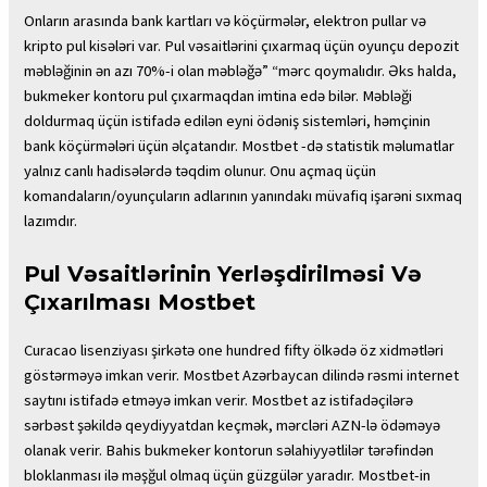
Onların arasında bank kartları və köçürmələr, elektron pullar və
kripto pul kisələri var. Pul vəsaitlərini çıxarmaq üçün oyunçu depozit
məbləğinin ən azı 70%-i olan məbləğə” “mərc qoymalıdır. Əks halda,
bukmeker kontoru pul çıxarmaqdan imtina edə bilər. Məbləği
doldurmaq üçün istifadə edilən eyni ödəniş sistemləri, həmçinin
bank köçürmələri üçün əlçatandır. Mostbet -də statistik məlumatlar
yalnız canlı hadisələrdə təqdim olunur. Onu açmaq üçün
komandaların/oyunçuların adlarının yanındakı müvafiq işarəni sıxmaq
lazımdır.
Pul Vəsaitlərinin Yerləşdirilməsi Və
Çıxarılması Mostbet
Curacao lisenziyası şirkətə one hundred fifty ölkədə öz xidmətləri
göstərməyə imkan verir. Mostbet Azərbaycan dilində rəsmi internet
saytını istifadə etməyə imkan verir. Mostbet az istifadəçilərə
sərbəst şəkildə qeydiyyatdan keçmək, mərcləri AZN-lə ödəməyə
olanak verir. Bahis bukmeker kontorun səlahiyyətlilər tərəfindən
bloklanması ilə məşğul olmaq üçün güzgülər yaradır. Mostbet-in