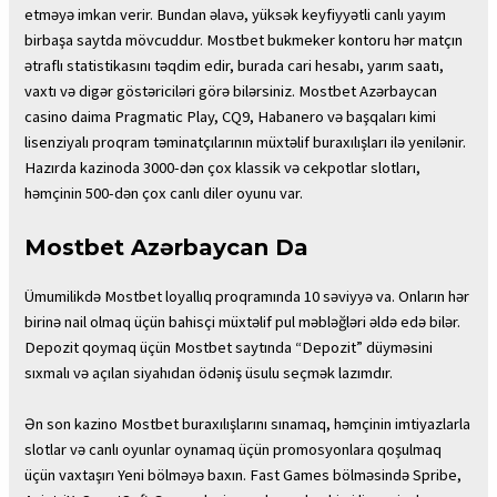
etməyə imkan verir. Bundan əlavə, yüksək keyfiyyətli canlı yayım
birbaşa saytda mövcuddur. Mostbet bukmeker kontoru hər matçın
ətraflı statistikasını təqdim edir, burada cari hesabı, yarım saatı,
vaxtı və digər göstəriciləri görə bilərsiniz. Mostbet Azərbaycan
casino daima Pragmatic Play, CQ9, Habanero və başqaları kimi
lisenziyalı proqram təminatçılarının müxtəlif buraxılışları ilə yenilənir.
Hazırda kazinoda 3000-dən çox klassik və cekpotlar slotları,
həmçinin 500-dən çox canlı diler oyunu var.
Mostbet Azərbaycan Da
Ümumilikdə Mostbet loyallıq proqramında 10 səviyyə va. Onların hər
birinə nail olmaq üçün bahisçi müxtəlif pul məbləğləri əldə edə bilər.
Depozit qoymaq üçün Mostbet saytında “Depozit” düyməsini
sıxmalı və açılan siyahıdan ödəniş üsulu seçmək lazımdır.
Ən son kazino Mostbet buraxılışlarını sınamaq, həmçinin imtiyazlarla
slotlar və canlı oyunlar oynamaq üçün promosyonlara qoşulmaq
üçün vaxtaşırı Yeni bölməyə baxın. Fast Games bölməsində Spribe,