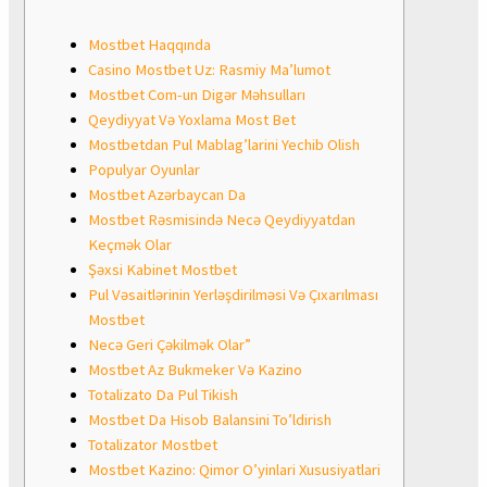
Mostbet Haqqında
Casino Mostbet Uz: Rasmiy Ma’lumot
Mostbet Com-un Digər Məhsulları
Qeydiyyat Və Yoxlama Most Bet
Mostbetdan Pul Mablag’larini Yechib Olish
Populyar Oyunlar
Mostbet Azərbaycan Da
Mostbet Rəsmisində Necə Qeydiyyatdan
Keçmək Olar
Şəxsi Kabinet Mostbet
Pul Vəsaitlərinin Yerləşdirilməsi Və Çıxarılması
Mostbet
Necə Geri Çəkilmək Olar”
Mostbet Az Bukmeker Və Kazino
Totalizato Da Pul Tikish
Mostbet Da Hisob Balansini To’ldirish
Totalizator Mostbet
Mostbet Kazino: Qimor O’yinlari Xususiyatlari