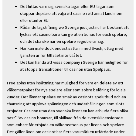
Det hittas vare sig svenska lagar eller EU-lagar som
stoppar depilare att välja ett casino i ett annat land inom
eller utanför EU.
Rådande lagstiftning we Sverige just just nu har bestämt att
lyckas ett casino bara kan ge ut en bonus for each spelare,
och det ska ske när en spelare registrerar sig.
Här kan male dock endast sätta in med Swish; uttag med
tjänsten är för tillfället inte tillåtet.
Det kan hända att vissa company i Sverige har mulighed for
at stoppa transaktioner till casinon utan Spelpaus.
Free spins utan insättning har mulighed for vara en delete av ett
välkomstpaket för nya spelare eller som sobre belöning för lojala
kunder. Det lämnar spelare en smak av casinots spelutbud och en
chansning att uppleva spänningen och underhållningen som slots
erbjuder. Casinon utan den svenska licensen kan erbjuda flera olika
past” “av casino bonusar, till skillnad från de svensklicensierade
som enbart får erbjuda en välkomstbonus per licens och spelare.
Det gäller även om casinot har flera varumärken utfärdade under