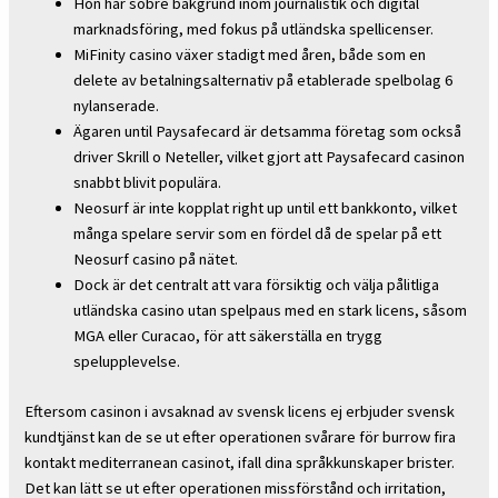
Hon har sobre bakgrund inom journalistik och digital
marknadsföring, med fokus på utländska spellicenser.
MiFinity casino växer stadigt med åren, både som en
delete av betalningsalternativ på etablerade spelbolag 6
nylanserade.
Ägaren until Paysafecard är detsamma företag som också
driver Skrill o Neteller, vilket gjort att Paysafecard casinon
snabbt blivit populära.
Neosurf är inte kopplat right up until ett bankkonto, vilket
många spelare servir som en fördel då de spelar på ett
Neosurf casino på nätet.
Dock är det centralt att vara försiktig och välja pålitliga
utländska casino utan spelpaus med en stark licens, såsom
MGA eller Curacao, för att säkerställa en trygg
spelupplevelse.
Eftersom casinon i avsaknad av svensk licens ej erbjuder svensk
kundtjänst kan de se ut efter operationen svårare för burrow fira
kontakt mediterranean casinot, ifall dina språkkunskaper brister.
Det kan lätt se ut efter operationen missförstånd och irritation,