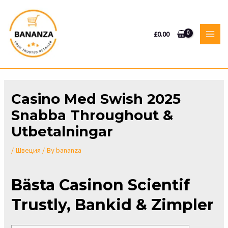
Skip
to
content
£
0.00
MAI
MEN
Casino Med Swish 2025
Snabba Throughout &
Utbetalningar
/
Швеция
/ By
bananza
Bästa Casinon Scientif
Trustly, Bankid & Zimpler