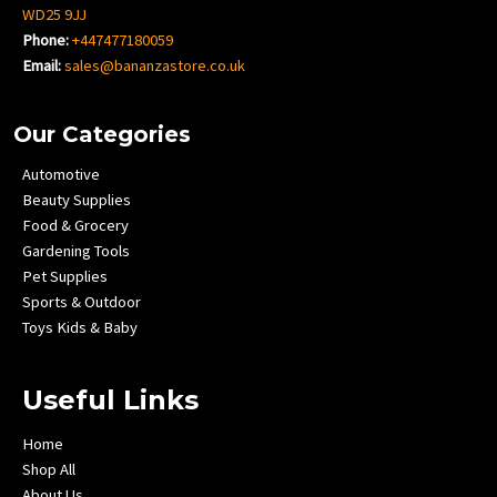
WD25 9JJ
Phone:
+447477180059
Email:
sales@bananzastore.co.uk
Our Categories
Automotive
Beauty Supplies
Food & Grocery
Gardening Tools
Pet Supplies
Sports & Outdoor
Toys Kids & Baby
Useful Links
Home
Shop All
About Us