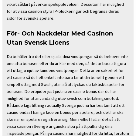
vilket såklart påverkar spelupplevelsen. Dessutom har mulighed
for at vissa casinon styra IP-blockeringar och begränsa deras
sidor för svenska spelare.
För- Och Nackdelar Med Casinon
Utan Svensk Licens
Du behåller tro det eller ej alla dina vinstpengar så du behöver inte
omsätta bonusen efter du är klar med den, så det är bara att göra
ett uttag o njut av kundens vinstpengar. Detta är en säkerhet för
ett casino så du helt enkelt inte bara tar ut din benefit genom ett
simpelt uttag med Swish, utan så att lyckas du faktiskt spelar för
bonusen. De erbjuder just just nu en casino bonus där du har
mulighed for at använda dig utav swish som betalningsmetod.
Rådande lagstiftning i actually Sverige just nu har bestämt att ett
casino endast kan ge lace en bonus per spelare, och det här ska
ske när en spelare registrerar sig. Men i vilket fall är det så att
vissa casinon i Sverige är ganska slöa på att pallra dig dina
inspelade pengar. På nya casinon har mulighed for du hitta, förutom