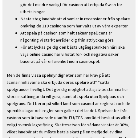
gör det mindre vanligt för casinon att erbjuda Swish för
utbetalningar.
Nästa steg innebär att vi samlar in recensioner från spelare
omkring de 310 casinona som har valts ut av våra experter.
Att spela på casinon som helt saknar spellicens är
någonting vi starkt avråder dig från att lyckas göra.
För att lyckas ge dig den bästa utgångspunkten när i ska
välja online casino har vi listat för- och negativa saker
baserat på vår erfarenhet inom casinospel.
Men de finns vissa spelmyndigheter som har krav på att
licensinnehavarna ska erbjuda deras spelare att” “sätta
spelgränser frivilligt. Det ger dig möjlighet att själv bestämma hur
stora insättningar du vill göra, samt att spela utan Spelpaus och
spelgräns. Det beror på vilket land som casinot är reglerat i och de
specifika lagar och regler som gäller i det landet. Spelvinster från
casinon som är baserade utanför EU/EES-området beskattas alltid
enligt svensk lagstiftning. Skattesatsen för sådana vinster är 30%,
vilket innebär att du måste betala skatt på en tredjedel av dina