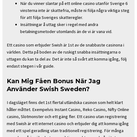
När du vinner slantar på ett online casino utanför Sverige 6
vinsterna inte är skattefria, måste ni följa några viktiga steg
för att följa Sveriges skatteregler.
Insättningar å uttag sker i regel med andra
betalningsmetoder utomlands än de vi är vana vid.
Ett casino som erbjuder Swish är 1st av de snabbaste casinona i
världen. Detta på boden av de ruskigt snabba insättningarna o
uttagen du kan ta del av. Det är inte så svårt att komma igång, följ
endast stegen i vår guide.
Kan Mig Fåen Bonus När Jag
Använder Swish Sweden?
I dagsläget finns det 1st flertal utländska casinon som helt klart
håller måttet. Exempelvis Instant Casino, Reko Casino, Nifty Online
casino, Slotmonster och ett gäng fler. Ett casino utan registrering
med Swish är ett internet casino och erbjuder dig att komma igång
med ett spel geradlinig utan traditionell registrering. För många