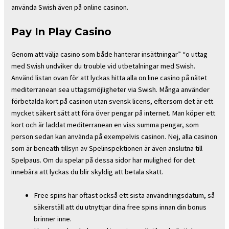
använda Swish även på online casinon.
Pay In Play Casino
Genom att välja casino som både hanterar insättningar” “o uttag
med Swish undviker du trouble vid utbetalningar med Swish.
Använd listan ovan för att lyckas hitta alla on line casino på nätet
mediterranean sea uttagsmöjligheter via Swish. Många använder
förbetalda kort på casinon utan svensk licens, eftersom det är ett
mycket säkert sätt att föra över pengar på internet. Man köper ett
kort och är laddat mediterranean en viss summa pengar, som
person sedan kan använda på exempelvis casinon. Nej, alla casinon
som är beneath tillsyn av Spelinspektionen är även anslutna till
Spelpaus. Om du spelar på dessa sidor har mulighed for det
innebära att lyckas du blir skyldig att betala skatt.
Free spins har oftast också ett sista användningsdatum, så
säkerställ att du utnyttjar dina free spins innan din bonus
brinner inne.