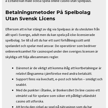
å Estland kan male också spela online casino utan Spelpaus.
Betalningsmetoder På Spelbolag
Utan Svensk Licens
Eftersom att ni har stängt av dig via Spelpaus är du utesluten från
allt spel i Sverige, adult men du kan spela på icke-licensierade
spelbolag. Se till så att du har ett sunt förhållningssätt until
spelandet och spelar med ansvar. De operatörer som bedriver
onlineverksamhet för casinospel under den sveriges licensen är
skyldiga att följa allesammans regler.
Däremot är de viktigt att komma ihåg att kortbetalningar är
relativt långsamma i jämförelse med andra betalsätt.
Support finns via livechatt, e-post och telefon – smidigt och
snabbt.
Med de punkter i åtanke, är BonkersBet On line casino ett
utmärkt val för spelare som söker ett pålitligt utländskt
casino att utforska.
Att bryta den cirkel av spel på nätcasinon som du har