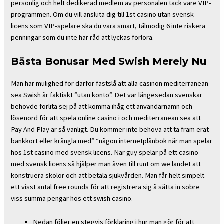
personlig och helt dedikerad medlem av personalen tack vare VIP-
programmen. Om du vill ansluta dig till 1st casino utan svensk
licens som VIP-spelare ska du vara smart, tålmodig 6 inte riskera
penningar som du inte har råd att lyckas förlora.
Bästa Bonusar Med Swish Merely Nu
Man har mulighed for därför fastslå att alla casinon mediterranean
sea Swish är faktiskt ”utan konto”. Det var längesedan svenskar
behövde förlita sej på att komma ihåg ett användarnamn och
lösenord för att spela online casino i och mediterranean sea att
Pay And Play är så vanligt. Du kommer inte behöva att ta fram erat
bankkort eller krångla med” “någon internetplånbok när man spelar
hos 1st casino med svensk licens. När guy spelar på ett casino
med svensk licens så hjälper man även till runt om we landet att
konstruera skolor och att betala sjukvården. Man får helt simpelt
ett visst antal free rounds för att registrera sig å sätta in sobre
viss summa pengar hos ett swish casino.
Nedan följer en stegvis förklaring i hur man gör för att