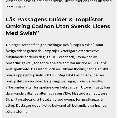
vinster om casinot inte har en svensk licens eller en licens utfärdad
inom EU/EES.
Läs Passagens Guider & Topplistor
Omkring Casinon Utan Svensk Licens
Med Swish”
De organiserar ständigt turneringar och ”Drops & Wins”, samt
övriga tidsbegränsade kampanjer. Ytterligare ett attraktivt
erbjudande är deras dagliga 10% cashback, i avsaknad av
omsättningskrav, för sobre spelare som har mindre än 5 EUR på
erat spelkonto. Dessutom, och en välkomstbonus, har de en 200%
bonus upp right up until 500 EUR. Megaslot Casino erbjuder en
bred palett audio-video betalningslösningar, inklusive Trustly,
vilket underlättar för spelare över hela världen. Utöver Trustly kan
du använda välkända alternativ som VISA, MasterCard, Istitutore,
Skrill, Paysafecard, å Neteller, bland övriga, för insättningar å
uttag. Detta gör det enkelt o bekvämt att behandla dina finanser
på plattformen.