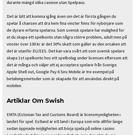
durante mängd olika casinon utan Spelpaus.
Det är lätt att komma igång även om det är första gången du
spelar å chansen att dra hem fina vinster finns för nybörjare som
de dyrare erfarna spelarna. Som svensk spelare har mulighed for
at du skapa ett spelkonto utan några större problem, adult men på
vinster över 100 kr är det 30% skatt som gäller av den orsaken att
det är utanför EU/EES. Det kan vara svårt att som svensk spelare
skapa 1st spelkonto hos ett spelbolag under licensen eftersom att
det är många och väljer att ej acceptera spelare från Sverige.
Apple Shell out, Google Pay 6 Siru Mobile är tre exempel på
betalningsmetoder som är skapade för att användas direkt på
mobilen.
Artiklar Om Swish
EMTA (Estonian Tax and Customs Board) är licensmyndigheten i
landet för spel. Estland är ett land i Europa som inte alltför länge
sedan öppnade möjligheten att börja spela på online casino.