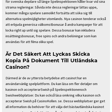
för svenska depilare så länge Spelinspektionen håller kvar vid sina
strama regleringar. Såvida inte dessa regleringar lättas uppe,
kommer många spelare sannolikt fortsätta att söka sig till
alternativa spelmöjligheter utomlands. Nya casinon tenderar också
att erbjuda generösa välkomstbonusar å andra kampanjer för att
locka right up until sig spelare. Dessa bonusar kan inkludera
insättningsbonusar, free spins och andra belöningar som kan
användas för att filma olika spel.
Är Det Säkert Att Lyckas Skicka
Kopia På Dokument Till Utländska
Casinon?
Därmed är de av yttersta betydelse att casinot har en
användarvänlig spelplattform. Du kan läsa om fler detaljer om
kasinon och accepterarSwish på Spelinspektionenoch
Swishwebbplatser. Du kan också läsa omkring vilka kasinon och
accepterar Swish på CasinoKollen. se. Dessa webbplatser ger get
all information du behöver för att välja det bästautländska kasinot