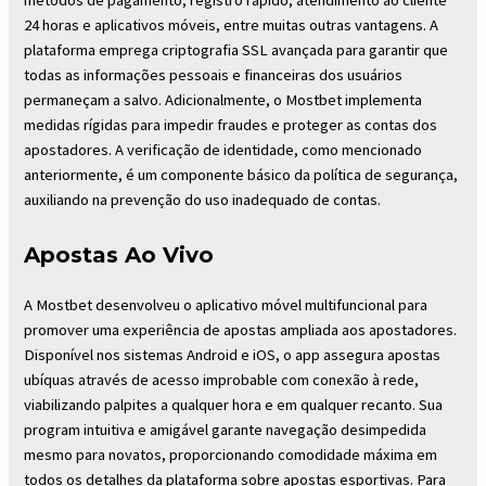
métodos de pagamento, registro rápido, atendimento ao cliente
24 horas e aplicativos móveis, entre muitas outras vantagens. A
plataforma emprega criptografia SSL avançada para garantir que
todas as informações pessoais e financeiras dos usuários
permaneçam a salvo. Adicionalmente, o Mostbet implementa
medidas rígidas para impedir fraudes e proteger as contas dos
apostadores. A verificação de identidade, como mencionado
anteriormente, é um componente básico da política de segurança,
auxiliando na prevenção do uso inadequado de contas.
Apostas Ao Vivo
A Mostbet desenvolveu o aplicativo móvel multifuncional para
promover uma experiência de apostas ampliada aos apostadores.
Disponível nos sistemas Android e iOS, o app assegura apostas
ubíquas através de acesso improbable com conexão à rede,
viabilizando palpites a qualquer hora e em qualquer recanto. Sua
program intuitiva e amigável garante navegação desimpedida
mesmo para novatos, proporcionando comodidade máxima em
todos os detalhes da plataforma sobre apostas esportivas. Para