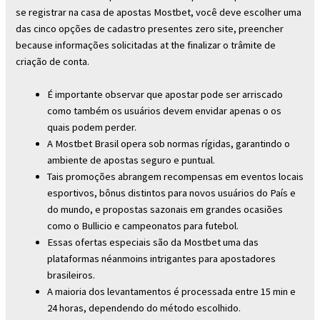
se registrar na casa de apostas Mostbet, você deve escolher uma
das cinco opções de cadastro presentes zero site, preencher
because informações solicitadas at the finalizar o trâmite de
criação de conta.
É importante observar que apostar pode ser arriscado
como também os usuários devem envidar apenas o os
quais podem perder.
A Mostbet Brasil opera sob normas rígidas, garantindo o
ambiente de apostas seguro e puntual.
Tais promoções abrangem recompensas em eventos locais
esportivos, bônus distintos para novos usuários do País e
do mundo, e propostas sazonais em grandes ocasiões
como o Bullicio e campeonatos para futebol.
Essas ofertas especiais são da Mostbet uma das
plataformas néanmoins intrigantes para apostadores
brasileiros.
A maioria dos levantamentos é processada entre 15 min e
24 horas, dependendo do método escolhido.