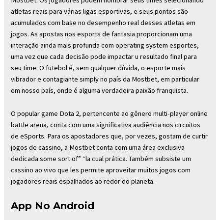
Mostbet. Os jogadores podem nombrar seus times selecionando
atletas reais para várias ligas esportivas, e seus pontos são
acumulados com base no desempenho real desses atletas em
jogos. As apostas nos esports de fantasia proporcionam uma
interação ainda mais profunda com operating system esportes,
uma vez que cada decisão pode impactar u resultado final para
seu time. O futebol é, sem qualquer dúvida, o esporte mais
vibrador e contagiante simply no país da Mostbet, em particular
em nosso país, onde é alguma verdadeira paixão franquista.
O popular game Dota 2, pertencente ao gênero multi-player online
battle arena, conta com uma significativa audiência nos circuitos
de eSports. Para os apostadores que, por vezes, gostam de curtir
jogos de cassino, a Mostbet conta com uma área exclusiva
dedicada some sort of” “la cual prática. Também subsiste um
cassino ao vivo que les permite aproveitar muitos jogos com
jogadores reais espalhados ao redor do planeta.
App No Android