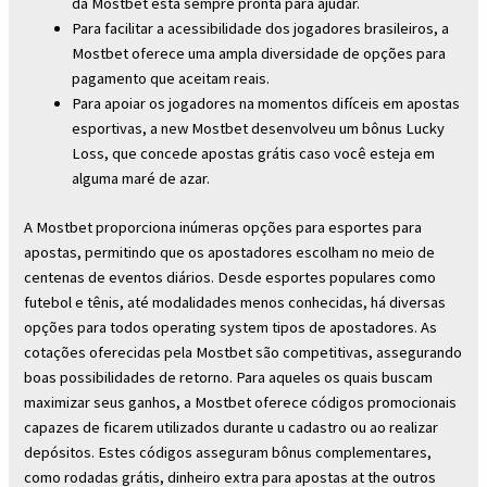
da Mostbet está sempre pronta para ajudar.
Para facilitar a acessibilidade dos jogadores brasileiros, a
Mostbet oferece uma ampla diversidade de opções para
pagamento que aceitam reais.
Para apoiar os jogadores na momentos difíceis em apostas
esportivas, a new Mostbet desenvolveu um bônus Lucky
Loss, que concede apostas grátis caso você esteja em
alguma maré de azar.
A Mostbet proporciona inúmeras opções para esportes para
apostas, permitindo que os apostadores escolham no meio de
centenas de eventos diários. Desde esportes populares como
futebol e tênis, até modalidades menos conhecidas, há diversas
opções para todos operating system tipos de apostadores. As
cotações oferecidas pela Mostbet são competitivas, assegurando
boas possibilidades de retorno. Para aqueles os quais buscam
maximizar seus ganhos, a Mostbet oferece códigos promocionais
capazes de ficarem utilizados durante u cadastro ou ao realizar
depósitos. Estes códigos asseguram bônus complementares,
como rodadas grátis, dinheiro extra para apostas at the outros