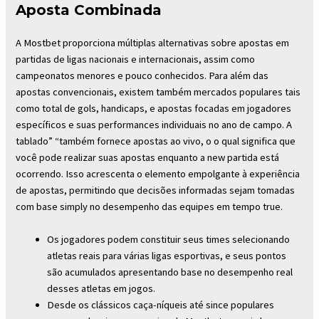
Aposta Combinada
A Mostbet proporciona múltiplas alternativas sobre apostas em
partidas de ligas nacionais e internacionais, assim como
campeonatos menores e pouco conhecidos. Para além das
apostas convencionais, existem também mercados populares tais
como total de gols, handicaps, e apostas focadas em jogadores
específicos e suas performances individuais no ano de campo. A
tablado” “também fornece apostas ao vivo, o o qual significa que
você pode realizar suas apostas enquanto a new partida está
ocorrendo. Isso acrescenta o elemento empolgante à experiência
de apostas, permitindo que decisões informadas sejam tomadas
com base simply no desempenho das equipes em tempo true.
Os jogadores podem constituir seus times selecionando
atletas reais para várias ligas esportivas, e seus pontos
são acumulados apresentando base no desempenho real
desses atletas em jogos.
Desde os clássicos caça-níqueis até since populares