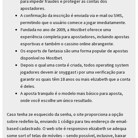
para impedir fraudes e proteger as contas dos
apostadores.
A confirmação da inscrição é enviada via e-mail ou SMS,
permitindo que o usuário comece a jogar imediatamente.
Fundada no ano de 2009, a Mostbet oferece uma
experiência completa para apostadores, incluindo apostas
esportivas e também o cassino online abrangente.
Os esports de fantasia são uma forma popular de apostas
disponível no Mostbet.
Depois o qual uma conta é criada, todos operating system
jogadores devem är snyggast i por uma verificação para
garantir os quais têm 18 anos ou mais elizabeth que a conta
é deles.
A aposta tranquilo é o modelo mais básico para aposta,
onde você escolhe um único resultado.
Caso tenha ze esquecido da senha, o site proporciona a opção
sobre redefini-la, enviando 1 código para teu endereço de email-
based cadastrado. O web site é responsivo elizabeth se adequa
some sort of telas de móviles – sendo possível, inclusive, baixar