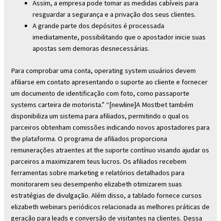
Assim, a empresa pode tomar as medidas cabíveis para
resguardar a segurança e a privação dos seus clientes.
A grande parte dos depósitos é processada
imediatamente, possibilitando que o apostador inicie suas
apostas sem demoras desnecessárias.
Para comprobar uma conta, operating system usuários devem
afiliarse em contato apresentando o suporte ao cliente e fornecer
um documento de identificação com foto, como passaporte
systems carteira de motorista.” “[newline]A Mostbet também
disponibiliza um sistema para afiliados, permitindo o qual os
parceiros obtenham comissões indicando novos apostadores para
the plataforma. O programa de afiliados proporciona
remunerações atraentes at the suporte contínuo visando ajudar os
parceiros a maximizarem teus lucros. Os afiliados recebem
ferramentas sobre marketing e relatórios detalhados para
monitorarem seu desempenho elizabeth otimizarem suas
estratégias de divulgação. Além disso, a tablado fornece cursos
elizabeth webinars periódicos relacionada as melhores práticas de
geração para leads e conversão de visitantes na clientes. Dessa