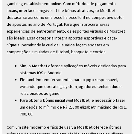
gambling establishment online. Com métodos de pagamento
locais, interface amigável at the bónus atrativos, to Mostbet
destaca-se asi como uma escolha excellent no competitivo setor
de apostas no ano de Portugal. Para quem procura novas
experiencias de entretenimento, os esportes virtuais da Mostbet
são ideais. Essa categoria integra apostas esportivas e caça-
níqueis, permitindo la cual os usuários façam apostas em
competições simuladas de futebol, basquete e corrida.
Sim, o Mostbet oferece aplicações móveis dedicadas para
sistemas iOS e Android.
Ele também tem ferramentas para o jogo responsável,
evitando que operating-system jogadores tenham dudas
relacionados ao game.
Para obter o bônus inicial weil Mostbet, é necessário fazer
um depósito mínimo de R$ 25, 00 elizabeth máximo de R$ 1.
700, 00.
Com um site moderno e fácil de usar, a Mostbet oferece ótimos