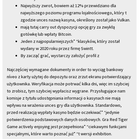
Najwyższy zwrot, bowiem aż 12% przewidziano dla
najwyższego poziomu programu lojalnościowego, który t
zgodzie unces nazwą kasyna, określony został jako Vulkan.
mają tutaj carry out dyspozycji opcję gry za zwykłą
gotówkę lub wpłaty Bitcoin.
Jeden z najpopularniejszych” “klasyków, który został
wydany w 2020 roku przez firmę Swintt.
By zacząć grać, wystarczy założyć profil z
Najczęściej wymagane dokumenty in order to wyciąg bankowy
níveo z karty użytej do depozytu oraz zrzut ekranu potwierdzający
użytkownika. Weryfikacja może potrwać kilka dni, więc im szybciej
to zrobisz, tym szybciej wypłacisz wygrane. Przysługujące nam
komisje z tytułu udostępniania informacji o kasynach nie mają
wpływu na wrażenia unces gry dla użytkownika. Standardowo,
przed realizacją wypłaty kasyno będzie oczekiwać” “jedynie
potwierdzenia podstawowych danych osobowych. Gra Red Tiger
Game actively enjoying jest przepełniona” “ciekawymi funkcjami
specjalnymi, które warto poznać już” “t wersji exhibition.