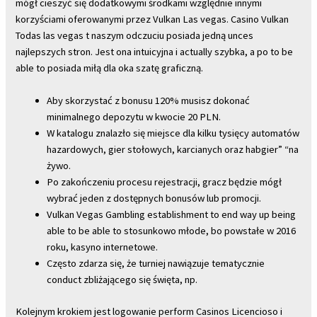
mógł cieszyć się dodatkowymi środkami względnie innymi
korzyściami oferowanymi przez Vulkan Las vegas. Casino Vulkan
Todas las vegas t naszym odczuciu posiada jedną unces
najlepszych stron. Jest ona intuicyjna i actually szybka, a po to be
able to posiada miłą dla oka szatę graficzną.
Aby skorzystać z bonusu 120% musisz dokonać
minimalnego depozytu w kwocie 20 PLN.
W katalogu znalazło się miejsce dla kilku tysięcy automatów
hazardowych, gier stołowych, karcianych oraz habgier” “na
żywo.
Po zakończeniu procesu rejestracji, gracz będzie mógł
wybrać jeden z dostępnych bonusów lub promocji.
Vulkan Vegas Gambling establishment to end way up being
able to be able to stosunkowo młode, bo powstałe w 2016
roku, kasyno internetowe.
Często zdarza się, że turniej nawiązuje tematycznie
conduct zbliżającego się święta, np.
Kolejnym krokiem jest logowanie perform Casinos Licencioso i