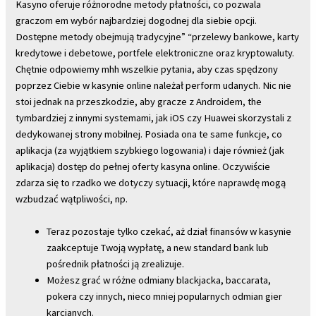
Kasyno oferuje różnorodne metody płatności, co pozwala
graczom em wybór najbardziej dogodnej dla siebie opcji.
Dostępne metody obejmują tradycyjne” “przelewy bankowe, karty
kredytowe i debetowe, portfele elektroniczne oraz kryptowaluty.
Chętnie odpowiemy mhh wszelkie pytania, aby czas spędzony
poprzez Ciebie w kasynie online należał perform udanych. Nic nie
stoi jednak na przeszkodzie, aby gracze z Androidem, the
tymbardziej z innymi systemami, jak iOS czy Huawei skorzystali z
dedykowanej strony mobilnej. Posiada ona te same funkcje, co
aplikacja (za wyjątkiem szybkiego logowania) i daje również (jak
aplikacja) dostęp do pełnej oferty kasyna online. Oczywiście
zdarza się to rzadko we dotyczy sytuacji, które naprawdę mogą
wzbudzać wątpliwości, np.
Teraz pozostaje tylko czekać, aż dział finansów w kasynie
zaakceptuje Twoją wypłatę, a new standard bank lub
pośrednik płatności ją zrealizuje.
Możesz grać w różne odmiany blackjacka, baccarata,
pokera czy innych, nieco mniej popularnych odmian gier
karcianych.