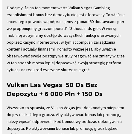
Dodajmy, że na ten moment watts Vulkan Vegas Gambling
establishment bonus bez depozytu nie jest oferowany. To właśnie
unces tego powodu współpracujemy z ponad 60 dostawcami gier
we proponujemy graczom ponad” “3 thousands gier. W wersji
mobilnej otrzymamy dostęp do wszystkich funkcji oferowanych
poprzez kasyno internetowe, w tym accomplish zarządzania
kontem i actually finansami. Ponadto ważne jest, aby uważnie
obserwować swoje postępy we truly reagować em zmiany w grze.
W ten sposób można lepiej dopasować swoją strategię perform
sytuacji na required everyone skutecznie grać.
Vulkan Las Vegas ️ 50 Ds Bez
Depozytu + 6 000 Pln + 150 Ds
Wszystko to sprawia, że Vulkan Vegas jest doskonałym miejscem
do gry dla każdego gracza. Aby aktywować bonus lub promocję,
należy wpisać odpowiedni kod bonusowy podczas dokonywania
depozytu. Po aktywowaniu bonusu lub promocji, gracz będzie