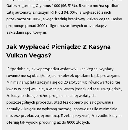
Gates regarding Olympus 1000 (96. 51%). Rzadko można spotkać
tutaj automaty z niższym RTP od 94. 00%, a większość z nich
przekracza 96. 00%, a więc średnią branżową. Vulkan Vegas Casino
proponuje ponad 3000 raffgier hazardowych oraz sekcję z
zakładami sportowymi.
Jak Wypłacać Pieniądze Z Kasyna
Vulkan Vegas?
I” “podobnie, jak w przypadku wpłat w Vulkan Vegas, wypłaty
również nie są obciążone jakimikolwiek opłatami bądź prowizjami.
Minimalna wpłata zaczyna się od 20 złotych lub równowartości tej
kwoty w innej walucie, a więc np. Warto jednak od razu uwzględnić,
że kasyno stosuje różne progi minimalnej wpłaty dla
poszczególnych procedur. Stąd też dopiero po zalogowaniu i
actually kliknięciu na wybraną metodę, sprawdzisz ile minimalnie
możesz przelać za jej pomocą. Trzeba przyznać, że rzadko kasyna
oferują tak wysoki procuring aż do 8000 złotych.