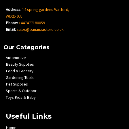
Address:
14 spring gardens Watford,
WD25 9JJ
Phone:
+447477180059
Email:
sales@bananzastore.co.uk
Our Categories
Automotive
Beauty Supplies
Food & Grocery
Gardening Tools
Pet Supplies
Sports & Outdoor
Toys Kids & Baby
Useful Links
Home