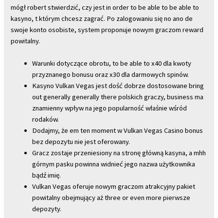
mógł robert stwierdzić, czy jest in order to be able to be able to
kasyno, t którym chcesz zagrać. Po zalogowaniu się no ano de
swoje konto osobiste, system proponuje nowym graczom reward
powitalny.
Warunki dotyczące obrotu, to be able to x40 dla kwoty
przyznanego bonusu oraz x30 dla darmowych spinów.
Kasyno Vulkan Vegas jest dość dobrze dostosowane bring
out generally generally there polskich graczy, business ma
znamienny wpływ na jego popularność właśnie wśród
rodaków.
Dodajmy, że em ten moment w Vulkan Vegas Casino bonus
bez depozytu nie jest oferowany.
Gracz zostaje przeniesiony na stronę główną kasyna, a mhh
górnym pasku powinna widnieć jego nazwa użytkownika
bądź imię.
Vulkan Vegas oferuje nowym graczom atrakcyjny pakiet
powitalny obejmujący aż three or even more pierwsze
depozyty.