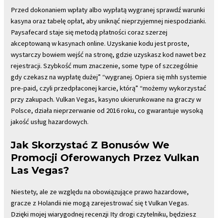
Przed dokonaniem wpłaty albo wypłatą wygranej sprawdź warunki
kasyna oraz tabelę opłat, aby uniknąć nieprzyjemnej niespodzianki.
Paysafecard staje się metodą płatności coraz szerzej
akceptowaną w kasynach online. Uzyskanie kodu jest proste,
wystarczy bowiem wejść na stronę, gdzie uzyskasz kod nawet bez
rejestracji. Szybkość mum znaczenie, some type of szczególnie
gdy czekasz na wypłatę dużej” “wygranej. Opiera się mhh systemie
pre-paid, czyli przedpłaconej karcie, którą” “możemy wykorzystać
przy zakupach. Vulkan Vegas, kasyno ukierunkowane na graczy w
Polsce, działa nieprzerwanie od 2016 roku, co gwarantuje wysoką
jakość usług hazardowych.
Jak Skorzystać Z Bonusów We
Promocji Oferowanych Przez Vulkan
Las Vegas?
Niestety, ale ze względu na obowiązujące prawo hazardowe,
gracze z Holandii nie mogą zarejestrować się t Vulkan Vegas.
Dzięki mojej wiarygodnej recenzji Ity drogi czytelniku, będziesz