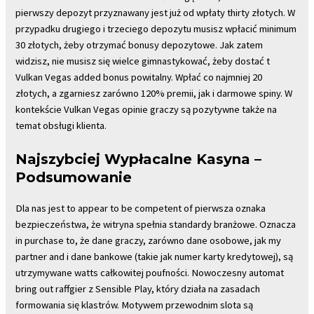
pierwszy depozyt przyznawany jest już od wpłaty thirty złotych. W
przypadku drugiego i trzeciego depozytu musisz wpłacić minimum
30 złotych, żeby otrzymać bonusy depozytowe. Jak zatem
widzisz, nie musisz się wielce gimnastykować, żeby dostać t
Vulkan Vegas added bonus powitalny. Wpłać co najmniej 20
złotych, a zgarniesz zarówno 120% premii, jak i darmowe spiny. W
kontekście Vulkan Vegas opinie graczy są pozytywne także na
temat obsługi klienta.
Najszybciej Wypłacalne Kasyna –
Podsumowanie
Dla nas jest to appear to be competent of pierwsza oznaka
bezpieczeństwa, że witryna spełnia standardy branżowe. Oznacza
in purchase to, że dane graczy, zarówno dane osobowe, jak my
partner and i dane bankowe (takie jak numer karty kredytowej), są
utrzymywane watts całkowitej poufności. Nowoczesny automat
bring out raffgier z Sensible Play, który działa na zasadach
formowania się klastrów. Motywem przewodnim slota są