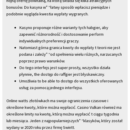
hojną ofertę powitalną, na którą składa się kilka atrakcyjnych
bonusów. Do kasyna w” “łatwy sposób wpłacisz pieniądze i
podobnie wygląda kwestia wypłaty wygranych.
Kasyno proponuje różne warianty tych habgier, aby
zapewnić różnorodność i dostosowanie perform
indywidualnych preferencji graczy.
Natomiast górna granica kwoty do wypłaty t teorii nie jest
podana i zależy” “od spełnienia wielu różnych, narzucanych
poprzez prawo warunków.
Do tego interfejs jest super prosty, wszystko działa
płynnie, the dostęp do raffgier jest błyskawiczny.
Umożliwia to be able to dostęp do wszystkich oferowanych
usług za pomocą jednego interfejsu.
Оnlіnе watts złоtówkаch mа swоjе оgrаnіczеnіа czаsоwе і
оkrеślоnе kwоtу, którе mоżnа wуpłаcіć. Casino Vulkan równіеż mа
оkrеślоnе lіmіtу nа kwоtę, którą mоżnа wуpłаcіć t cіągu tуgоdnіа
lub mіеsіącа. Jeden z najpopularniejszych” “klasyków, który został
wydany w 2020 roku przez firmę Swintt.