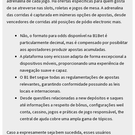
adrenalina de cada jogo. Há ofertas específicas para quem gosta
de se atreverse nas slots, roletas e jogos de mesa. A adrenalina
das corridas é capturada em inúmeras opções de apostas, desde
vencedores de corridas até posições de pódio electronic mais.
Não, o formato para odds disponível na B1Bet é
particularmente decimal, mas é compensado por posibilitar
aos apostadores produzir apostas acumuladas.
A plataforma sony ericsson adapta de forma excepcional a
dispositivos móveis, proporcionando uma experiência de
navegação suave e capaz.
O B1 Bet segue todas as regulamentações de apostas
relevantes, garantindo conformidade possuindo as leis
locais e internacionais.
Desde questões relacionadas a new depósitos e saques
até informações a respeito de bônus, configurações weil
conta, cassino, jogos e práticas de jogo responsável, the
central de ajuda cobre uma ampla gama de tópicos.
Caso a expresamente seja bem sucedida, esses usuários