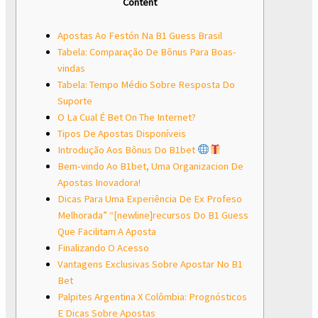
Content
Apostas Ao Festón Na B1 Guess Brasil
Tabela: Comparação De Bônus Para Boas-
vindas
Tabela: Tempo Médio Sobre Resposta Do
Suporte
O La Cual É Bet On The Internet?
Tipos De Apostas Disponíveis
Introdução Aos Bônus Do B1bet
Bem-vindo Ao B1bet, Uma Organizacion De
Apostas Inovadora!
Dicas Para Uma Experiência De Ex Profeso
Melhorada” “[newline]recursos Do B1 Guess
Que Facilitam A Aposta
Finalizando O Acesso
Vantagens Exclusivas Sobre Apostar No B1
Bet
Palpites Argentina X Colômbia: Prognósticos
E Dicas Sobre Apostas