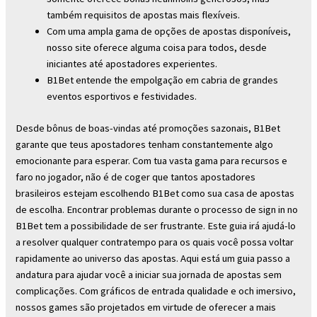
também requisitos de apostas mais flexíveis.
Com uma ampla gama de opções de apostas disponíveis,
nosso site oferece alguma coisa para todos, desde
iniciantes até apostadores experientes.
B1Bet entende the empolgação em cabria de grandes
eventos esportivos e festividades.
Desde bônus de boas-vindas até promoções sazonais, B1Bet
garante que teus apostadores tenham constantemente algo
emocionante para esperar. Com tua vasta gama para recursos e
faro no jogador, não é de coger que tantos apostadores
brasileiros estejam escolhendo B1Bet como sua casa de apostas
de escolha. Encontrar problemas durante o processo de sign in no
B1Bet tem a possibilidade de ser frustrante. Este guia irá ajudá-lo
a resolver qualquer contratempo para os quais você possa voltar
rapidamente ao universo das apostas. Aqui está um guia passo a
andatura para ajudar você a iniciar sua jornada de apostas sem
complicações. Com gráficos de entrada qualidade e och imersivo,
nossos games são projetados em virtude de oferecer a mais