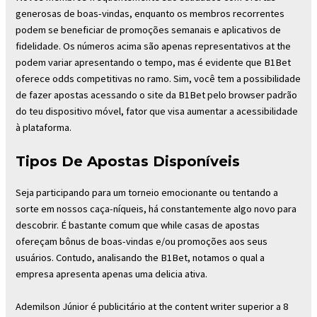
generosas de boas-vindas, enquanto os membros recorrentes
podem se beneficiar de promoções semanais e aplicativos de
fidelidade. Os números acima são apenas representativos at the
podem variar apresentando o tempo, mas é evidente que B1Bet
oferece odds competitivas no ramo. Sim, você tem a possibilidade
de fazer apostas acessando o site da B1Bet pelo browser padrão
do teu dispositivo móvel, fator que visa aumentar a acessibilidade
à plataforma.
Tipos De Apostas Disponíveis
Seja participando para um torneio emocionante ou tentando a
sorte em nossos caça-níqueis, há constantemente algo novo para
descobrir. É bastante comum que while casas de apostas
ofereçam bônus de boas-vindas e/ou promoções aos seus
usuários. Contudo, analisando the B1Bet, notamos o qual a
empresa apresenta apenas uma delicia ativa.
Ademilson Júnior é publicitário at the content writer superior a 8