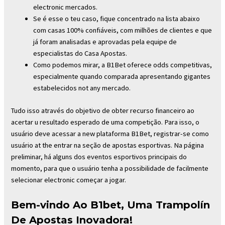
electronic mercados.
Se é esse o teu caso, fique concentrado na lista abaixo
com casas 100% confiáveis, com milhões de clientes e que
já foram analisadas e aprovadas pela equipe de
especialistas do Casa Apostas.
Como podemos mirar, a B1Bet oferece odds competitivas,
especialmente quando comparada apresentando gigantes
estabelecidos not any mercado.
Tudo isso através do objetivo de obter recurso financeiro ao
acertar u resultado esperado de uma competição. Para isso, o
usuário deve acessar a new plataforma B1Bet, registrar-se como
usuário at the entrar na seção de apostas esportivas. Na página
preliminar, há alguns dos eventos esportivos principais do
momento, para que o usuário tenha a possibilidade de facilmente
selecionar electronic começar a jogar.
Bem-vindo Ao B1bet, Uma Trampolín
De Apostas Inovadora!