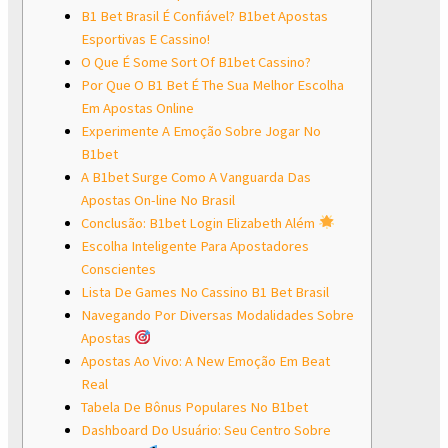
B1 Bet Brasil É Confiável? B1bet Apostas
Esportivas E Cassino!
O Que É Some Sort Of B1bet Cassino?
Por Que O B1 Bet É The Sua Melhor Escolha
Em Apostas Online
Experimente A Emoção Sobre Jogar No
B1bet
A B1bet Surge Como A Vanguarda Das
Apostas On-line No Brasil
Conclusão: B1bet Login Elizabeth Além
Escolha Inteligente Para Apostadores
Conscientes
Lista De Games No Cassino B1 Bet Brasil
Navegando Por Diversas Modalidades Sobre
Apostas
Apostas Ao Vivo: A New Emoção Em Beat
Real
Tabela De Bônus Populares No B1bet
Dashboard Do Usuário: Seu Centro Sobre