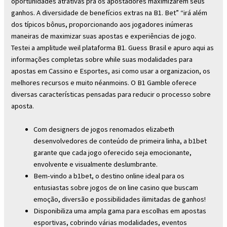
oportunidades atrativas pra os apostadores maximizarem seus
ganhos. A diversidade de benefícios extras na B1. Bet” “irá além
dos típicos bônus, proporcionando aos jogadores inúmeras
maneiras de maximizar suas apostas e experiências de jogo.
Testei a amplitude weil plataforma B1. Guess Brasil e apuro aqui as
informações completas sobre while suas modalidades para
apostas em Cassino e Esportes, asi como usar a organizacion, os
melhores recursos e muito néanmoins. O B1 Gamble oferece
diversas características pensadas para reducir o processo sobre
aposta.
Com designers de jogos renomados elizabeth
desenvolvedores de conteúdo de primeira linha, a b1bet
garante que cada jogo oferecido seja emocionante,
envolvente e visualmente deslumbrante.
Bem-vindo a b1bet, o destino online ideal para os
entusiastas sobre jogos de on line casino que buscam
emoção, diversão e possibilidades ilimitadas de ganhos!
Disponibiliza uma ampla gama para escolhas em apostas
esportivas, cobrindo várias modalidades, eventos