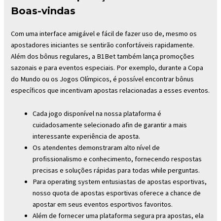
Boas-vindas
Com uma interface amigável e fácil de fazer uso de, mesmo os
apostadores iniciantes se sentirão confortáveis rapidamente.
Além dos bônus regulares, a B1Bet também lança promoções
sazonais e para eventos especiais. Por exemplo, durante a Copa
do Mundo ou os Jogos Olímpicos, é possível encontrar bônus
específicos que incentivam apostas relacionadas a esses eventos.
Cada jogo disponível na nossa plataforma é
cuidadosamente selecionado afin de garantir a mais
interessante experiência de aposta.
Os atendentes demonstraram alto nível de
profissionalismo e conhecimento, fornecendo respostas
precisas e soluções rápidas para todas while perguntas.
Para operating system entusiastas de apostas esportivas,
nosso quota de apostas esportivas oferece a chance de
apostar em seus eventos esportivos favoritos.
Além de fornecer uma plataforma segura pra apostas, ela