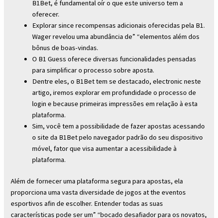
B1Bet, é fundamental oír o que este universo tem a
oferecer.
Explorar since recompensas adicionais oferecidas pela B1.
Wager revelou uma abundância de” “elementos além dos
bônus de boas-vindas.
O B1 Guess oferece diversas funcionalidades pensadas
para simplificar o processo sobre aposta.
Dentre eles, o B1Bet tem se destacado, electronic neste
artigo, iremos explorar em profundidade o processo de
login e because primeiras impressões em relação à esta
plataforma.
Sim, você tem a possibilidade de fazer apostas acessando
o site da B1Bet pelo navegador padrão do seu dispositivo
móvel, fator que visa aumentar a acessibilidade à
plataforma.
Além de fornecer uma plataforma segura para apostas, ela
proporciona uma vasta diversidade de jogos at the eventos
esportivos afin de escolher. Entender todas as suas
características pode ser um” “bocado desafiador para os novatos,