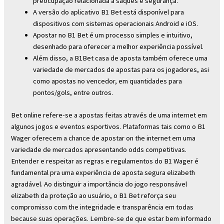
preocupação relacionada a saques e segurança.
A versão do aplicativo B1 Bet está disponível para
dispositivos com sistemas operacionais Android e iOS.
Apostar no B1 Bet é um processo simples e intuitivo,
desenhado para oferecer a melhor experiência possível.
Além disso, a B1Bet casa de aposta também oferece uma
variedade de mercados de apostas para os jogadores, asi
como apostas no vencedor, em quantidades para
pontos/gols, entre outros.
Bet online refere-se a apostas feitas através de uma internet em
algunos jogos e eventos esportivos. Plataformas tais como o B1
Wager oferecem a chance de apostar on the internet em uma
variedade de mercados apresentando odds competitivas.
Entender e respeitar as regras e regulamentos do B1 Wager é
fundamental pra uma experiência de aposta segura elizabeth
agradável. Ao distinguir a importância do jogo responsável
elizabeth da proteção ao usuário, o B1 Bet reforça seu
compromisso com the integridade e transparência em todas
because suas operações. Lembre-se de que estar bem informado