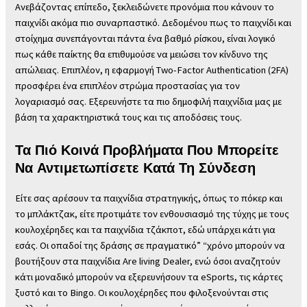
Ανεβάζοντας επίπεδο, ξεκλειδώνετε προνόμια που κάνουν το
παιχνίδι ακόμα πιο συναρπαστικό. Δεδομένου πως το παιχνίδι και
στοίχημα συνεπάγονται πάντα ένα βαθμό ρίσκου, είναι λογικό
πως κάθε παίκτης θα επιθυμούσε να μειώσει τον κίνδυνο της
απώλειας. Επιπλέον, η εφαρμογή Two-Factor Authentication (2FA)
προσφέρει ένα επιπλέον στρώμα προστασίας για τον
λογαριασμό σας. Εξερευνήστε τα πιο δημοφιλή παιχνίδια μας με
βάση τα χαρακτηριστικά τους και τις αποδόσεις τους.
Τα Πιό Κοινά Προβλήματα Που Μπορείτε
Να Αντιμετωπίσετε Κατά Τη Σύνδεση
Είτε σας αρέσουν τα παιχνίδια στρατηγικής, όπως το πόκερ και
το μπλάκτζακ, είτε προτιμάτε τον ενθουσιασμό της τύχης με τους
κουλοχέρηδες και τα παιχνίδια τζάκποτ, εδώ υπάρχει κάτι για
εσάς. Οι οπαδοί της δράσης σε πραγματικό” “χρόνο μπορούν να
βουτήξουν στα παιχνίδια Are living Dealer, ενώ όσοι αναζητούν
κάτι μοναδικό μπορούν να εξερευνήσουν τα eSports, τις κάρτες
ξυστό και το Bingo. Οι κουλοχέρηδες που φιλοξενούνται στις