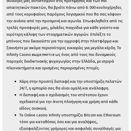
συλλογές μας αντιστοιχούν στις προτιμήσεις και των πιό
απαιτητικών παικτών, θα βρείτε πάνω από 6. 000 κουλοχέρηδες
από τους κορυφαίους παρόχους λογισμικού που θα σας κόψουν
την ανάσα από την προσμονή και αγωνία. Επωφεληθείτε από τις
τρελές προσφορές μας, χιλιάδες παιχνίδια για κάθε γούστο και
ευρύτερη κάλυψη των στοιχηματικών αγορών. Επιλέξτε το
μπόνους που δικαιούστε για την εγγραφή στην πλατφόρμα και
ξεκινήστε με ακόμα περισσότερες ευκαιρίες για μεγάλα κέρδη. Το
Infinity Casino выделяется ως ένας από τους πιο δυναμικούς
παροχείς διαδικτυακής ψυχαγωγίας στην Ελλάδα, με ισχυρά
πλεονεκτήματα και ορισμένες περιορισμένες πτυχές.
Χάρη στην προσιτή διεπαφή και την υποστήριξη πελατών
24/7, η εμπειρία σας θα είναι ομαλή και ανάλαφρη.
Η διεπαφή και ο σχεδιασμός του ιστότοπου έχουν
σχεδιαστεί για την άνετη πλοήγηση και χρήση από κάθε
είδους συσκευή.
Το Online casino Infinity υποστηρίζει Bitcoin και Ethereum
τόσο για καταθέσεις όσο και για αναλήψεις,
εξασφαλίζοντας γρήγορες και ασφαλείς συναλλαγές για