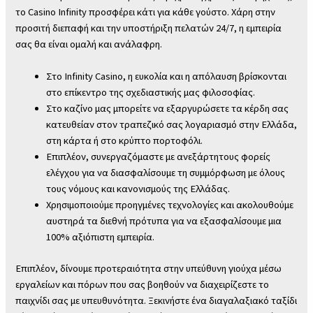
το Casino Infinity προσφέρει κάτι για κάθε γούστο. Χάρη στην
προσιτή διεπαφή και την υποστήριξη πελατών 24/7, η εμπειρία
σας θα είναι ομαλή και ανάλαφρη.
Στο Infinity Casino, η ευκολία και η απόλαυση βρίσκονται
στο επίκεντρο της σχεδιαστικής μας φιλοσοφίας.
Στο καζίνο μας μπορείτε να εξαργυρώσετε τα κέρδη σας
κατευθείαν στον τραπεζικό σας λογαριασμό στην Ελλάδα,
στη κάρτα ή στο κρύπτο πορτοφόλι.
Επιπλέον, συνεργαζόμαστε με ανεξάρτητους φορείς
ελέγχου για να διασφαλίσουμε τη συμμόρφωση με όλους
τους νόμους και κανονισμούς της Ελλάδας.
Χρησιμοποιούμε προηγμένες τεχνολογίες και ακολουθούμε
αυστηρά τα διεθνή πρότυπα για να εξασφαλίσουμε μια
100% αξιόπιστη εμπειρία.
Επιπλέον, δίνουμε προτεραιότητα στην υπεύθυνη γιούχα μέσω
εργαλείων και πόρων που σας βοηθούν να διαχειρίζεστε το
παιχνίδι σας με υπευθυνότητα. Ξεκινήστε ένα διαγαλαξιακό ταξίδι