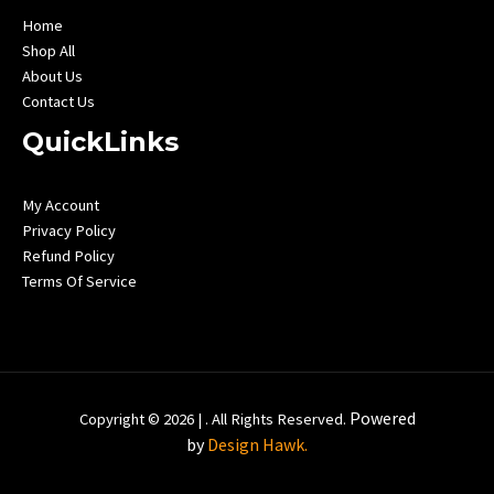
Home
Shop All
About Us
Contact Us
QuickLinks
My Account
Privacy Policy
Refund Policy
Terms Of Service
Powered
Copyright © 2026 | . All Rights Reserved.
by
Design Hawk.