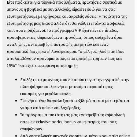
Είτε πρόκειται για τεχνικά προβλήματα, ερωτήσεις σχετικά με
μπόνους ή βοήθεια με συναλλαγές, είμαστε εδώ για να σας
εξυπηρετήσουμε με γρήγορες και ακριβείς λύσεις. Η ποιότητα της
εξυπηρέτησής μας διασφαλίζει ότι θα νιώθετε πάντα ασφαλείς
και υποστηριζόμενοι. Το πρόγραμμα VIP έχει πέντε επίπεδα,
προσφέροντας κλιμακούμενα προνόμια, όπως αυξημένα όρια
ανάληψης, ανταμοιβές επιστροφής μετρητών και έναν
προσωπικό διαχειριστή λογαριασμού. Τα μέλη υψηλού επιπέδου
απολαμβάνουν προνόμια όπως επιστροφή μετρητών έως και
15%” “και εξατομικευμένη υποστήριξη.
Επιλέξτε το μπόνους που δικαιούστε για την εγγραφή στην
πλατφόρμα και ξεκινήστε με ακόμα περισσότερες
ευκαιρίες για μεγάλα κέρδη.
Ξεκινήστε ένα διαγαλαξιακό ταξίδι μέσα από μια τεράστια
γκάμα από online κουλοχέρηδες.
Το πρόγραμμα πιστότητας μας ανταμείβει τη αφοσίωσή
σας με exclusive perks, bonus και εμπειρίες που σας
ανυψώνουν.
Από νοσταλγικές μηχανές φρούτων, μέχρι κορυφαία online