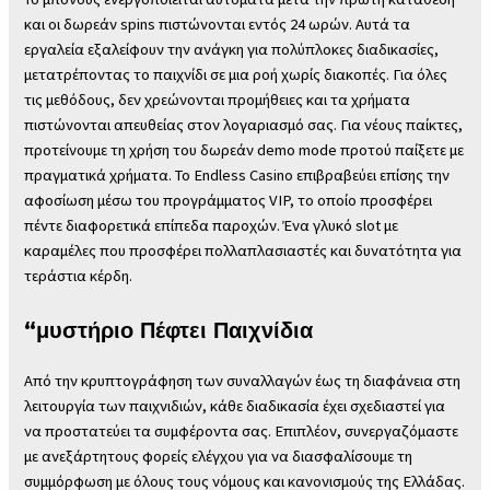
και οι δωρεάν spins πιστώνονται εντός 24 ωρών. Αυτά τα
εργαλεία εξαλείφουν την ανάγκη για πολύπλοκες διαδικασίες,
μετατρέποντας το παιχνίδι σε μια ροή χωρίς διακοπές. Για όλες
τις μεθόδους, δεν χρεώνονται προμήθειες και τα χρήματα
πιστώνονται απευθείας στον λογαριασμό σας. Για νέους παίκτες,
προτείνουμε τη χρήση του δωρεάν demo mode προτού παίξετε με
πραγματικά χρήματα. Το Endless Casino επιβραβεύει επίσης την
αφοσίωση μέσω του προγράμματος VIP, το οποίο προσφέρει
πέντε διαφορετικά επίπεδα παροχών. Ένα γλυκό slot με
καραμέλες που προσφέρει πολλαπλασιαστές και δυνατότητα για
τεράστια κέρδη.
“μυστήριο Πέφτει Παιχνίδια
Από την κρυπτογράφηση των συναλλαγών έως τη διαφάνεια στη
λειτουργία των παιχνιδιών, κάθε διαδικασία έχει σχεδιαστεί για
να προστατεύει τα συμφέροντα σας. Επιπλέον, συνεργαζόμαστε
με ανεξάρτητους φορείς ελέγχου για να διασφαλίσουμε τη
συμμόρφωση με όλους τους νόμους και κανονισμούς της Ελλάδας.