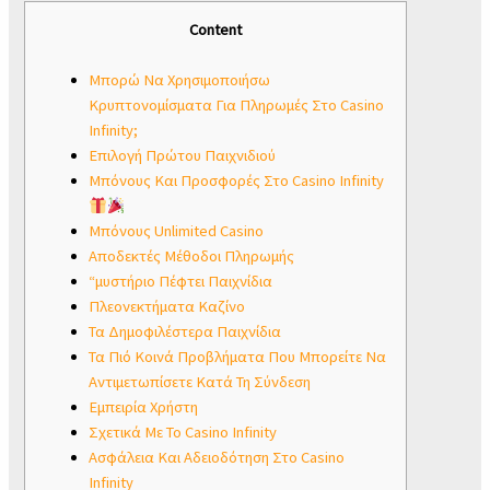
Content
Μπορώ Να Χρησιμοποιήσω
Κρυπτονομίσματα Για Πληρωμές Στο Casino
Infinity;
Επιλογή Πρώτου Παιχνιδιού
Μπόνους Και Προσφορές Στο Casino Infinity
Μπόνους Unlimited Casino
Αποδεκτές Μέθοδοι Πληρωμής
“μυστήριο Πέφτει Παιχνίδια
Πλεονεκτήματα Καζίνο
Τα Δημοφιλέστερα Παιχνίδια
Τα Πιό Κοινά Προβλήματα Που Μπορείτε Να
Αντιμετωπίσετε Κατά Τη Σύνδεση
Εμπειρία Χρήστη
Σχετικά Με Το Casino Infinity
Ασφάλεια Και Αδειοδότηση Στο Casino
Infinity