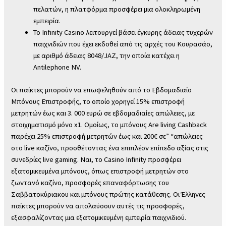
πελατών, η πλατφόρμα προσφέρει μια ολοκληρωμένη
εμπειρία.
Το Infinity Casino λειτουργεί βάσει έγκυρης άδειας τυχερών
παιχνιδιών που έχει εκδοθεί από τις αρχές του Κουρασάο,
με αριθμό άδειας 8048/JAZ, την οποία κατέχει η
Antilephone NV.
Οι παίκτες μπορούν να επωφεληθούν από το Εβδομαδιαίο
Μπόνους Επιστροφής, το οποίο χορηγεί 15% επιστροφή
μετρητών έως και 3. 000 ευρώ σε εβδομαδιαίες απώλειες, με
στοιχηματισμό μόνο x1. Ομοίως, το μπόνους Are living Cashback
παρέχει 25% επιστροφή μετρητών έως και 200€ σε” “απώλειες
στο live καζίνο, προσθέτοντας ένα επιπλέον επίπεδο αξίας στις
συνεδρίες live gaming. Ναι, το Casino Infinity προσφέρει
εξατομικευμένα μπόνους, όπως επιστροφή μετρητών στο
ζωντανό καζίνο, προσφορές επαναφόρτωσης του
Σαββατοκύριακου και μπόνους πρώτης κατάθεσης. Οι Έλληνες
παίκτες μπορούν να απολαύσουν αυτές τις προσφορές,
εξασφαλίζοντας μια εξατομικευμένη εμπειρία παιχνιδιού.