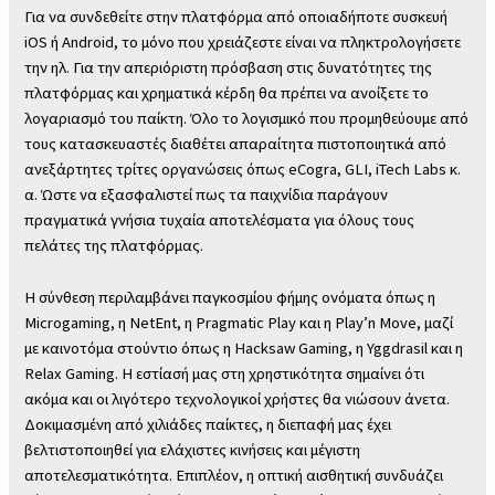
Για να συνδεθείτε στην πλατφόρμα από οποιαδήποτε συσκευή
iOS ή Android, το μόνο που χρειάζεστε είναι να πληκτρολογήσετε
την ηλ. Για την απεριόριστη πρόσβαση στις δυνατότητες της
πλατφόρμας και χρηματικά κέρδη θα πρέπει να ανοίξετε το
λογαριασμό του παίκτη. Όλο το λογισμικό που προμηθεύουμε από
τους κατασκευαστές διαθέτει απαραίτητα πιστοποιητικά από
ανεξάρτητες τρίτες οργανώσεις όπως eCogra, GLI, iTech Labs κ.
α. Ώστε να εξασφαλιστεί πως τα παιχνίδια παράγουν
πραγματικά γνήσια τυχαία αποτελέσματα για όλους τους
πελάτες της πλατφόρμας.
Η σύνθεση περιλαμβάνει παγκοσμίου φήμης ονόματα όπως η
Microgaming, η NetEnt, η Pragmatic Play και η Play’n Move, μαζί
με καινοτόμα στούντιο όπως η Hacksaw Gaming, η Yggdrasil και η
Relax Gaming. Η εστίασή μας στη χρηστικότητα σημαίνει ότι
ακόμα και οι λιγότερο τεχνολογικοί χρήστες θα νιώσουν άνετα.
Δοκιμασμένη από χιλιάδες παίκτες, η διεπαφή μας έχει
βελτιστοποιηθεί για ελάχιστες κινήσεις και μέγιστη
αποτελεσματικότητα. Επιπλέον, η οπτική αισθητική συνδυάζει