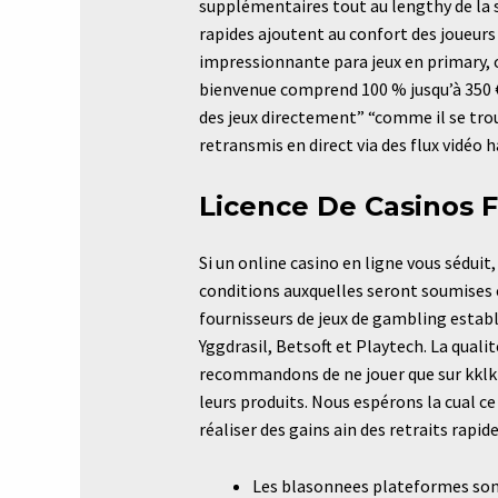
supplémentaires tout au lengthy de la se
rapides ajoutent au confort des joueur
impressionnante para jeux en primary, o
bienvenue comprend 100 % jusqu’à 350 €
des jeux directement” “comme il se trou
retransmis en direct via des flux vidéo h
Licence De Casinos 
Si un online casino en ligne vous séduit
conditions auxquelles seront soumises 
fournisseurs de jeux de gambling esta
Yggdrasil, Betsoft et Playtech. La quali
recommandons de ne jouer que sur kklk c
leurs produits. Nous espérons la cual ce
réaliser des gains ain des retraits rapide
Les blasonnees plateformes son