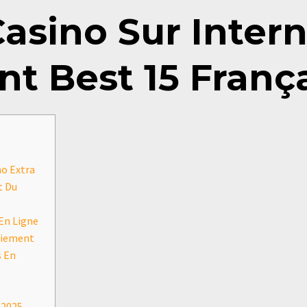
Casino Sur Inter
t Best 15 Franç
no Extra
t Du
 En Ligne
aiement
s En
 2025