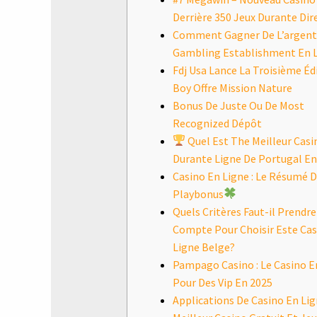
Derrière 350 Jeux Durante Dir
Comment Gagner De L’argent
Gambling Establishment En 
Fdj Usa Lance La Troisième Éd
Boy Offre Mission Nature
Bonus De Juste Ou De Most
Recognized Dépôt
Quel Est The Meilleur Casi
Durante Ligne De Portugal En
Casino En Ligne : Le Résumé 
Playbonus
Quels Critères Faut-il Prendre
Compte Pour Choisir Este Cas
Ligne Belge?
Pampago Casino : Le Casino E
Pour Des Vip En 2025
Applications De Casino En Li