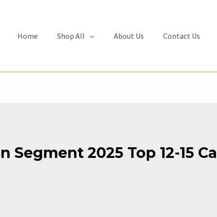
Home
Shop All
About Us
Contact Us
En Segment 2025 Top 12-15 Ca