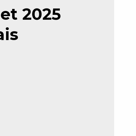
net 2025
ais