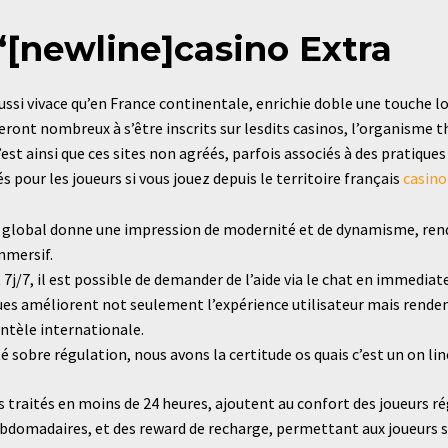
“[newline]casino Extra
ussi vivace qu’en France continentale, enrichie doble une touche lo
eront nombreux à s’être inscrits sur lesdits casinos, l’organisme t
’est ainsi que ces sites non agréés, parfois associés à des pratiqu
pour les joueurs si vous jouez depuis le territoire français
casino
n global donne une impression de modernité et de dynamisme, ren
mmersif.
 7j/7, il est possible de demander de l’aide via le chat en immediat
s améliorent not seulement l’expérience utilisateur mais renden
ientèle internationale.
é sobre régulation, nous avons la certitude os quais c’est un on line
s traités en moins de 24 heures, ajoutent au confort des joueurs r
ebdomadaires, et des reward de recharge, permettant aux joueurs 