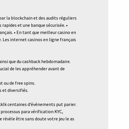
ar la blockchain et des audits réguliers
s rapides et une banque sécurisée. •
nçais. • En tant que meilleur casino en
 Les internet casinos en ligne français
 ainsi que du cashback hebdomadaire.
rucial de les appréhender avant de
 ou de free spins.
et diversifiés.
kklk centaines d’événements put parier.
 processus para vérification KYC,
 révèle être sans doute votre jeu le as