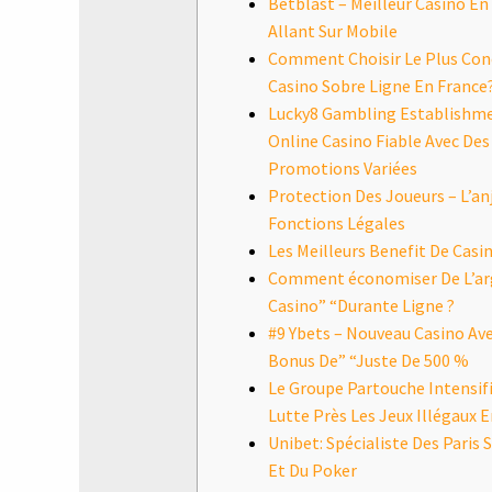
Betblast – Meilleur Casino En
Allant Sur Mobile
Comment Choisir Le Plus Con
Casino Sobre Ligne En France
Lucky8 Gambling Establishme
Online Casino Fiable Avec Des
Promotions Variées
Protection Des Joueurs – L’an
Fonctions Légales
Les Meilleurs Benefit De Casin
Comment économiser De L’ar
Casino” “Durante Ligne ?
#9 Ybets – Nouveau Casino Av
Bonus De” “Juste De 500 %
Le Groupe Partouche Intensifi
Lutte Près Les Jeux Illégaux 
Unibet: Spécialiste Des Paris 
Et Du Poker