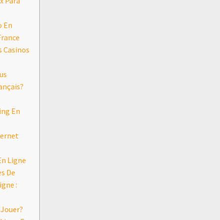
x Para
o En
France
s Casinos
ous
ançais?
ing En
ternet
En Ligne
s De
gne :
 Jouer?