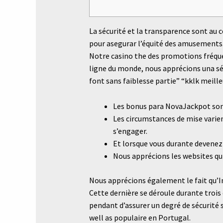
La sécurité et la transparence sont au c
pour asegurar l’équité des amusements. •
Notre casino the des promotions fréquen
ligne du monde, nous apprécions una séc
font sans faiblesse partie” “kklk meille
Les bonus para NovaJackpot sont
Les circumstances de mise varient
s’engager.
Et lorsque vous durante devenez 
Nous apprécions les websites qui 
Nous apprécions également le fait qu’I
Cette dernière se déroule durante trois
pendant d’assurer un degré de sécurité s
well as populaire en Portugal.