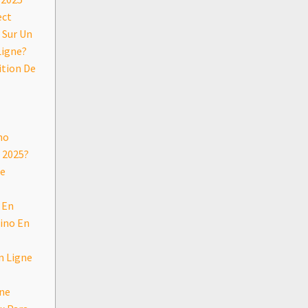
ect
 Sur Un
Ligne?
ition De
no
 2025?
De
 En
ino En
n Ligne
gne