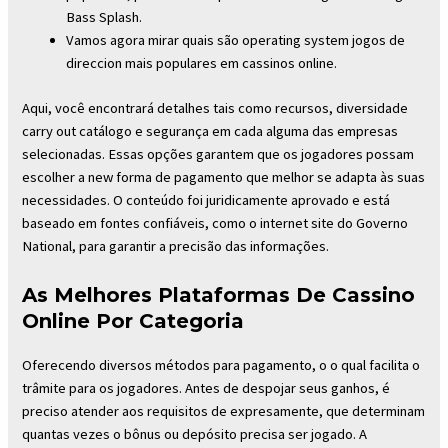
Bass Splash.
Vamos agora mirar quais são operating system jogos de
direccion mais populares em cassinos online.
Aqui, você encontrará detalhes tais como recursos, diversidade
carry out catálogo e segurança em cada alguma das empresas
selecionadas. Essas opções garantem que os jogadores possam
escolher a new forma de pagamento que melhor se adapta às suas
necessidades. O conteúdo foi juridicamente aprovado e está
baseado em fontes confiáveis, como o internet site do Governo
National, para garantir a precisão das informações.
As Melhores Plataformas De Cassino
Online Por Categoria
Oferecendo diversos métodos para pagamento, o o qual facilita o
trâmite para os jogadores. Antes de despojar seus ganhos, é
preciso atender aos requisitos de expresamente, que determinam
quantas vezes o bônus ou depósito precisa ser jogado. A