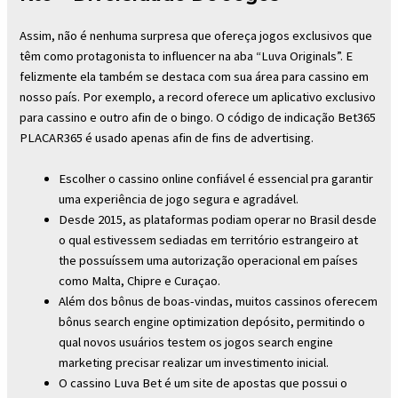
Assim, não é nenhuma surpresa que ofereça jogos exclusivos que
têm como protagonista to influencer na aba “Luva Originals”. E
felizmente ela também se destaca com sua área para cassino em
nosso país. Por exemplo, a record oferece um aplicativo exclusivo
para cassino e outro afin de o bingo. O código de indicação Bet365
PLACAR365 é usado apenas afin de fins de advertising.
Escolher o cassino online confiável é essencial pra garantir
uma experiência de jogo segura e agradável.
Desde 2015, as plataformas podiam operar no Brasil desde
o qual estivessem sediadas em território estrangeiro at
the possuíssem uma autorização operacional em países
como Malta, Chipre e Curaçao.
Além dos bônus de boas-vindas, muitos cassinos oferecem
bônus search engine optimization depósito, permitindo o
qual novos usuários testem os jogos search engine
marketing precisar realizar um investimento inicial.
O cassino Luva Bet é um site de apostas que possui o