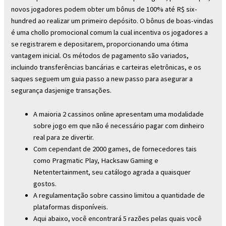
novos jogadores podem obter um bônus de 100% até R$ six-
hundred ao realizar um primeiro depósito. O bônus de boas-vindas
é uma chollo promocional comum la cual incentiva os jogadores a
se registrarem e depositarem, proporcionando uma ótima
vantagem inicial. Os métodos de pagamento são variados,
incluindo transferências bancárias e carteiras eletrônicas, e os
saques seguem um guia passo a new passo para asegurar a
segurança dasjenige transações.
A maioria 2 cassinos online apresentam uma modalidade
sobre jogo em que não é necessário pagar com dinheiro
real para ze divertir.
Com cependant de 2000 games, de fornecedores tais
como Pragmatic Play, Hacksaw Gaming e
Netentertainment, seu catálogo agrada a quaisquer
gostos.
A regulamentação sobre cassino limitou a quantidade de
plataformas disponíveis.
Aqui abaixo, você encontrará 5 razões pelas quais você