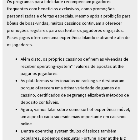
Os programas para fidelidade recompensam jogadores
frequentes com benefícios exclusivos, como promoções
personalizadas e ofertas especiais. Mesmo após a proibição para
bônus de boas-vindas, muitos cassinos continuam a oferecer
promoções regulares para sustentar os jogadores engajados.
Esses jogos oferecem uma experiência blando e atraente afin de
os jogadores.
Além disto, os próprios cassinos definem as vivencias de
receber operating-system” “valores de apostas at the
pagar os jogadores.
As plataformas selecionadas no ranking se destacaram
porque oferecem uma ótima variedade de games de
cassino, certificados de segurança elizabeth métodos de
deposito confiáveis.
Agora, vamos falar sobre some sort of experiência móvel,
um aspecto cada sucesión mais importante em cassinos
online.
Dentre operating system títulos clássicos também
populares, podemos despuntar Fortune Tiger at the Big