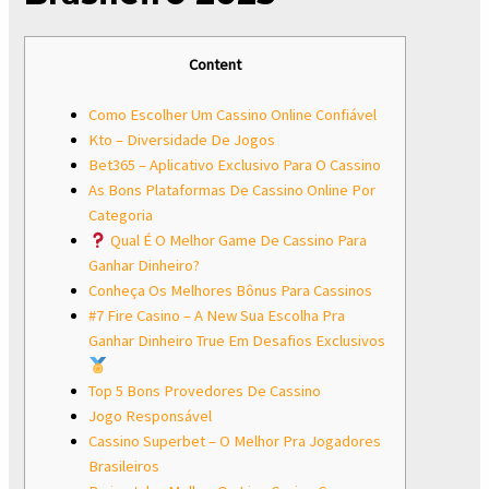
Content
Como Escolher Um Cassino Online Confiável
Kto – Diversidade De Jogos
Bet365 – Aplicativo Exclusivo Para O Cassino
As Bons Plataformas De Cassino Online Por
Categoria
Qual É O Melhor Game De Cassino Para
Ganhar Dinheiro?
Conheça Os Melhores Bônus Para Cassinos
#7 Fire Casino – A New Sua Escolha Pra
Ganhar Dinheiro True Em Desafios Exclusivos
Top 5 Bons Provedores De Cassino
Jogo Responsável
Cassino Superbet – O Melhor Pra Jogadores
Brasileiros