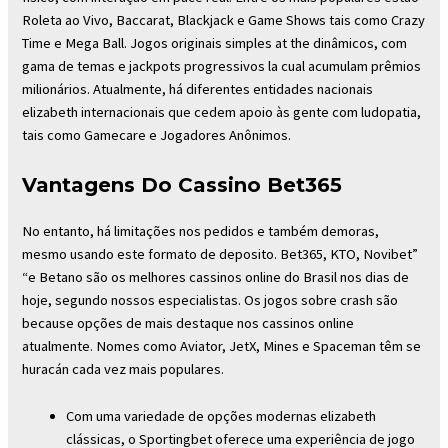
Roleta ao Vivo, Baccarat, Blackjack e Game Shows tais como Crazy
Time e Mega Ball. Jogos originais simples at the dinâmicos, com
gama de temas e jackpots progressivos la cual acumulam prêmios
milionários. Atualmente, há diferentes entidades nacionais
elizabeth internacionais que cedem apoio às gente com ludopatia,
tais como Gamecare e Jogadores Anônimos.
Vantagens Do Cassino Bet365
No entanto, há limitações nos pedidos e também demoras,
mesmo usando este formato de deposito. Bet365, KTO, Novibet”
“e Betano são os melhores cassinos online do Brasil nos dias de
hoje, segundo nossos especialistas. Os jogos sobre crash são
because opções de mais destaque nos cassinos online
atualmente. Nomes como Aviator, JetX, Mines e Spaceman têm se
huracán cada vez mais populares.
Com uma variedade de opções modernas elizabeth
clássicas, o Sportingbet oferece uma experiência de jogo