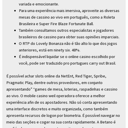
variada e emocionante.
Para uma experiência mais imersiva, aproveite as diversas
mesas de cassino ao vivo em português, como a Roleta
Brasileira e Super Fire Blaze Fortunate Ball.
Também consultamos outros especialistas e jogadores
brasileiros de cassino para obter suas opiniões imparciais.
O RTP do Lovely Bonanza não é tão alto lo que dos jogos
anteriores, está em ninety six. 48%.
É indispensável liquidar se o online casino escolhido por
você, pode ser traduzido pro portugues carry out Brasil.
É possível achar slots online da NetEnt, Red Tiger, Spribe,
Pragmatic Play, dentre outros provedores, em conjunto
apresentando” “games de mesa, loterias, raspadinhas e cassino
ao vivo. O mobile casino weil operadora oferece a melhor
experiência afin de os apostadores. Não só conta apresentando
uma interface discretos e muito organizada, como também
apresenta recursos de logon por biometria. É possível navegar no
meio das seções e coger na sua conta rapidamente. A Betano é