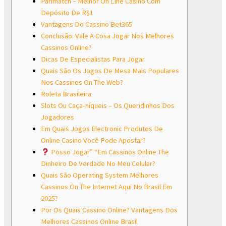
Parimatch – Melhor On Line Casino Com
Depósito De R$1
Vantagens Do Cassino Bet365
Conclusão: Vale A Cosa Jogar Nos Melhores
Cassinos Online?
Dicas De Especialistas Para Jogar
Quais São Os Jogos De Mesa Mais Populares
Nos Cassinos On The Web?
Roleta Brasileira
Slots Ou Caça-níqueis – Os Queridinhos Dos
Jogadores
Em Quais Jogos Electronic Produtos De
Online Casino Você Pode Apostar?
Posso Jogar” “Em Cassinos Online The
Dinheiro De Verdade No Meu Celular?
Quais São Operating System Melhores
Cassinos On The Internet Aqui No Brasil Em
2025?
Por Os Quais Cassino Online? Vantagens Dos
Melhores Cassinos Online Brasil