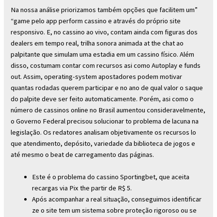
Na nossa análise priorizamos também opções que facilitem um”
“game pelo app perform cassino e através do próprio site
responsivo. E, no cassino ao vivo, contam ainda com figuras dos
dealers em tempo real, trilha sonora animada at the chat ao
palpitante que simulam uma estadia em um cassino físico. Além
disso, costumam contar com recursos asi como Autoplay e funds
out. Assim, operating-system apostadores podem motivar
quantas rodadas querem participar e no ano de qual valor o saque
do palpite deve ser feito automaticamente. Porém, asi como o
número de cassinos online no Brasil aumentou consideravelmente,
o Governo Federal precisou solucionar to problema de lacuna na
legislação. Os redatores analisam objetivamente os recursos lo
que atendimento, depósito, variedade da biblioteca de jogos e
até mesmo o beat de carregamento das páginas.
Este é o problema do cassino Sportingbet, que aceita
recargas via Pix the partir de R$ 5.
Após acompanhar a real situação, conseguimos identificar
ze o site tem um sistema sobre proteção rigoroso ou se