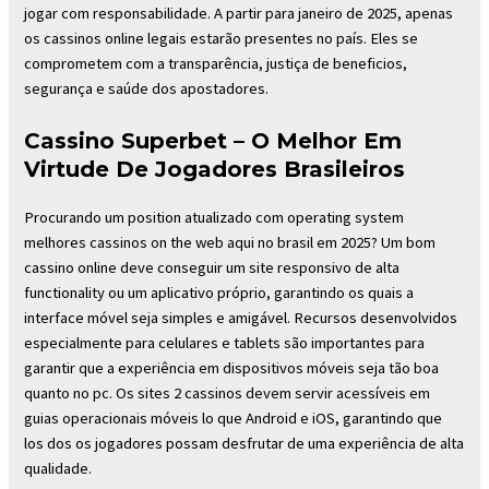
jogar com responsabilidade. A partir para janeiro de 2025, apenas
os cassinos online legais estarão presentes no país. Eles se
comprometem com a transparência, justiça de beneficios,
segurança e saúde dos apostadores.
Cassino Superbet – O Melhor Em
Virtude De Jogadores Brasileiros
Procurando um position atualizado com operating system
melhores cassinos on the web aqui no brasil em 2025? Um bom
cassino online deve conseguir um site responsivo de alta
functionality ou um aplicativo próprio, garantindo os quais a
interface móvel seja simples e amigável. Recursos desenvolvidos
especialmente para celulares e tablets são importantes para
garantir que a experiência em dispositivos móveis seja tão boa
quanto no pc. Os sites 2 cassinos devem servir acessíveis em
guias operacionais móveis lo que Android e iOS, garantindo que
los dos os jogadores possam desfrutar de uma experiência de alta
qualidade.