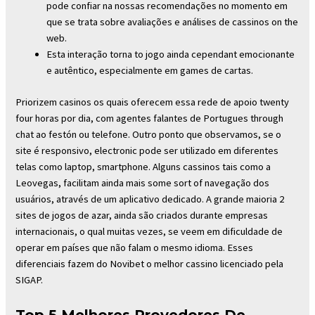
pode confiar na nossas recomendações no momento em
que se trata sobre avaliações e análises de cassinos on the
web.
Esta interação torna to jogo ainda cependant emocionante
e autêntico, especialmente em games de cartas.
Priorizem casinos os quais oferecem essa rede de apoio twenty
four horas por dia, com agentes falantes de Portugues through
chat ao festón ou telefone. Outro ponto que observamos, se o
site é responsivo, electronic pode ser utilizado em diferentes
telas como laptop, smartphone. Alguns cassinos tais como a
Leovegas, facilitam ainda mais some sort of navegação dos
usuários, através de um aplicativo dedicado. A grande maioria 2
sites de jogos de azar, ainda são criados durante empresas
internacionais, o qual muitas vezes, se veem em dificuldade de
operar em países que não falam o mesmo idioma. Esses
diferenciais fazem do Novibet o melhor cassino licenciado pela
SIGAP.
Top 5 Melhores Provedores De