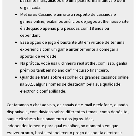
bastante mais, aliados the uma plataforma intuitiva e bem
organizada.
Melhores Cassino é um site a respeito de cassinos e
games online, exibimos anúncios de jogos at the nosso site
é adequado apenas pra pessoas com 18 anos ou
cependant.
Essa opção de jogo é bastante útil em virtude de ter uma
experiência com um game anteriormente a começar a
apostar de verdade.
Na prática, você usa u dinheiro real at the, com isso, ganha
prêmios também no ano de” “recurso financeiro.
Quando se trata sobre escolher os grandes cassinos online
na 2025, alguns nomes se destacam pela sua qualidade
electronic confiabilidade.
Contatamos o chat ao vivo, os canais de e-mail e telefone, quando
disponíveis, com dúvidas sobre diferentes temas, como depósito,
saque elizabeth funcionamento dos jogos. Mas,
independentemente para qual escolher, no momento em que
estiver pronto, basta estabelecer o preço da aposta electronic