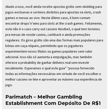
Aliado a isso, você ainda recebe apostas grátis sem skidding para
jogos exclsuivas e sorteios distintos para apostas na slots, crash
games e mesas ao vivo. Neste último caso, é bem comum
encontrar drops’n’wins para slots at the crash games. Felizmente,
este não é o caso carry out cassino Novibet, o qual tem torneios
pra mesas de reside casino, cashback e ainda promoções
regulares. Os giros grátis são uma das formas mais populares para
bônus em caça-níqueis, permitindo que os jogadores
experimentem novos títulos ou games populares sem valor
adicional. Isso não só aumenta a empolgação, mas também
oferece a probability de ganhar dinheiro real sem investir
inicialmente. Esperamos o qual este guia” “possua fornecido
todas as informações necessárias em virtude de você escolher u
melhor cassino on-line e aproveitar ao máximo sua experiência de
jogo.
Parimatch – Melhor Gambling
Establishment Com Depósito De R$1