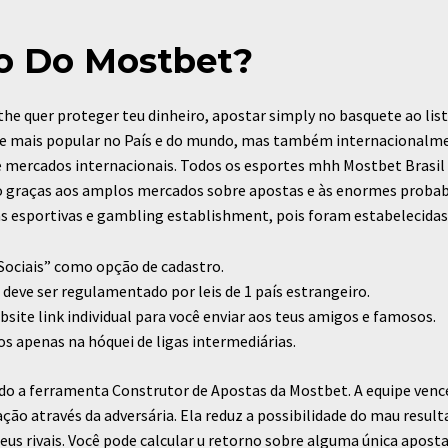
o Do Mostbet?
the quer proteger teu dinheiro, apostar simply no basquete ao lis
te mais popular no País e do mundo, mas também internacionalmen
 mercados internacionais. Todos os esportes mhh Mostbet Brasil 
ro graças aos amplos mercados sobre apostas e às enormes probab
 esportivas e gambling establishment, pois foram estabelecidas
 Sociais” como opção de cadastro.
e deve ser regulamentado por leis de 1 país estrangeiro.
site link individual para você enviar aos teus amigos e famosos.
 apenas na hóquei de ligas intermediárias.
ndo a ferramenta Construtor de Apostas da Mostbet. A equipe venc
ão através da adversária. Ela reduz a possibilidade do mau res
seus rivais. Você pode calcular u retorno sobre alguma única apost