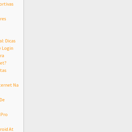
ortivas
res
l: Dicas
e Login
ra
et?
tas
ternet Na
 De
 Pro
roid At