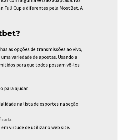
ontar com alguma versão adaptada. Fãs
n Full Cup e diferentes pela MostBet. A
tbet?
has as opções de transmissões ao vivo,
r uma variedade de apostas. Usando a
mitidos para que todos possam vê-los
 para ajudar.
lidade na lista de esportes na seção
écada.
m virtude de utilizar o web site.