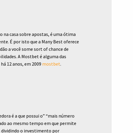
to na casa sobre apostas, é uma ótima
te. É por isto que a Many Best oferece
dão a você some sort of chance de
ilidades. A Mostbet é alguma das
 há 12 anos, em 2009
mostbet
.
edora é a que possui o” “mais número
ultado ao mesmo tempo em que permite
a dividindo o investimento por