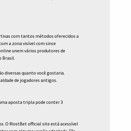
rtivas com tantos métodos oferecidos a
 com a zona visível com since
 online unem vários produtores de
 Brasil.
 diversas quanto você gostaria.
aldade de jogadores antigos.
uma aposta tripla pode conter 3
. O MostBet official site está acessível