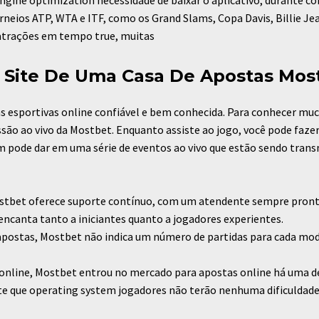
ngine optimization necessidade de baixar o aplicativo, durante c
neios ATP, WTA e ITF, como os Grand Slams, Copa Davis, Billie Jea
atrações em tempo true, muitas
 Site De Uma Casa De Apostas Mos
 esportivas online confiável e bem conhecida. Para conhecer muc
ssão ao vivo da Mostbet. Enquanto assiste ao jogo, você pode faze
pode dar em uma série de eventos ao vivo que estão sendo trans
Mostbet oferece suporte contínuo, com um atendente sempre pronto
encanta tanto a iniciantes quanto a jogadores experientes.
apostas, Mostbet não indica um número de partidas para cada moda
nline, Mostbet entrou no mercado para apostas online há uma d
te que operating system jogadores não terão nenhuma dificuldade e