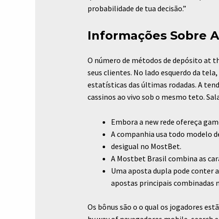
probabilidade de tua decisão.”
Informações Sobre A
O número de métodos de depósito at th
seus clientes. No lado esquerdo da tela,
estatísticas das últimas rodadas. A te
cassinos ao vivo sob o mesmo teto. Sala
Embora a new rede ofereça games
A companhia usa todo modelo de
desigual no MostBet.
A Mostbet Brasil combina as cara
Uma aposta dupla pode conter a 
apostas principais combinadas 
Os bônus são o o qual os jogadores estã