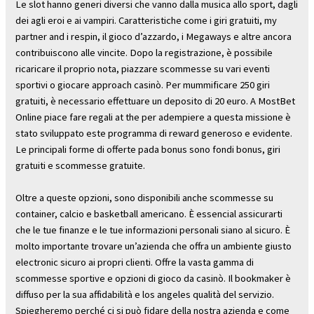
Le slot hanno generi diversi che vanno dalla musica allo sport, dagli
dei agli eroi e ai vampiri. Caratteristiche come i giri gratuiti, my
partner and i respin, il gioco d’azzardo, i Megaways e altre ancora
contribuiscono alle vincite. Dopo la registrazione, è possibile
ricaricare il proprio nota, piazzare scommesse su vari eventi
sportivi o giocare approach casinò. Per mummificare 250 giri
gratuiti, è necessario effettuare un deposito di 20 euro. A MostBet
Online piace fare regali at the per adempiere a questa missione è
stato sviluppato este programma di reward generoso e evidente.
Le principali forme di offerte pada bonus sono fondi bonus, giri
gratuiti e scommesse gratuite.
Oltre a queste opzioni, sono disponibili anche scommesse su
container, calcio e basketball americano. È essencial assicurarti
che le tue finanze e le tue informazioni personali siano al sicuro. È
molto importante trovare un’azienda che offra un ambiente giusto
electronic sicuro ai propri clienti. Offre la vasta gamma di
scommesse sportive e opzioni di gioco da casinò. Il bookmaker è
diffuso per la sua affidabilità e los angeles qualità del servizio.
Spiegheremo perché ci si può fidare della nostra azienda e come