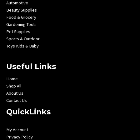
Automotive
Beauty Supplies
Food & Grocery
Gardening Tools
Pet Supplies
Sports & Outdoor
Toys Kids & Baby
Useful Links
Home
Shop All
About Us
Contact Us
QuickLinks
My Account
Privacy Policy