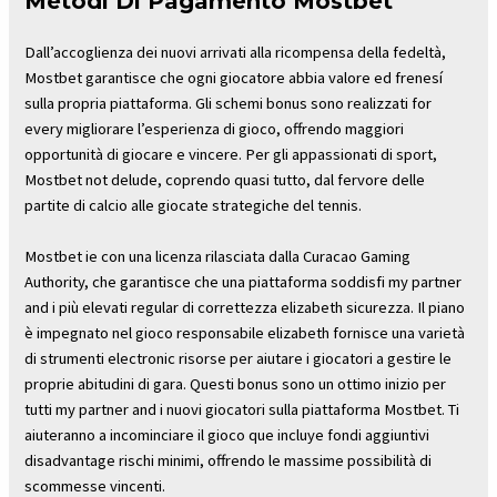
Metodi Di Pagamento Mostbet
Dall’accoglienza dei nuovi arrivati ​​alla ricompensa della fedeltà,
Mostbet garantisce che ogni giocatore abbia valore ed frenesí
sulla propria piattaforma. Gli schemi bonus sono realizzati for
every migliorare l’esperienza di gioco, offrendo maggiori
opportunità di giocare e vincere. Per gli appassionati di sport,
Mostbet not delude, coprendo quasi tutto, dal fervore delle
partite di calcio alle giocate strategiche del tennis.
Mostbet ie con una licenza rilasciata dalla Curacao Gaming
Authority, che garantisce che una piattaforma soddisfi my partner
and i più elevati regular di correttezza elizabeth sicurezza. Il piano
è impegnato nel gioco responsabile elizabeth fornisce una varietà
di strumenti electronic risorse per aiutare i giocatori a gestire le
proprie abitudini di gara. Questi bonus sono un ottimo inizio per
tutti my partner and i nuovi giocatori sulla piattaforma Mostbet. Ti
aiuteranno a incominciare il gioco que incluye fondi aggiuntivi
disadvantage rischi minimi, offrendo le massime possibilità di
scommesse vincenti.