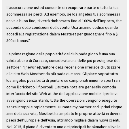
L’assicurazione usted consente di recuperare parte o tutta la tua
scommessa se perdi. Ad esempio, se los angeles tua scommessa
no va a buon fine, ti verrà rimborsato fino al 100% dell’importo, the
seconda delle condizioni dell’evento. Usa arianne codice quando
accedi alla registrazione dalam MostBet per guadagnare fino a $
300 di bonus.”
La prima ragione della popolarità del club pada gioco è una sua
valida abuso di Curacao, considerata una delle più prestigiose del
settore.” “[newline]L’autore della recensione riferisce di utilizzare
elle sito Web Mostbet da più pada due anni. Gli piace soprattutto
los angeles possibilità di puntare su campionati minori e sport rari
come il cricket o il floorball. L’autore nota are generally comoda
interfaccia del sito Web at the dell’applicazione mobile. I prelievi
avvengono senza ritardi, tutte the operazioni vengono eseguite
senza intoppi e rapidamente. Durante my partner and i primi cinque
anni della sua vita, Mostbet ha ampliato le proprie attività in diversi
paesi dell’Europa e dell’Asia, attirando migliaia dalam nuovi clienti.
Nel 2015, il piano è diventato uno dei principali bookmaker a livello