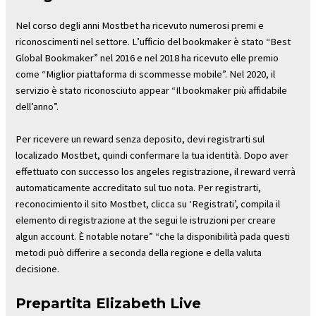
Nel corso degli anni Mostbet ha ricevuto numerosi premi e
riconoscimenti nel settore. L’ufficio del bookmaker è stato “Best
Global Bookmaker” nel 2016 e nel 2018 ha ricevuto elle premio
come “Miglior piattaforma di scommesse mobile”. Nel 2020, il
servizio è stato riconosciuto appear “Il bookmaker più affidabile
dell’anno”.
Per ricevere un reward senza deposito, devi registrarti sul
localizado Mostbet, quindi confermare la tua identità. Dopo aver
effettuato con successo los angeles registrazione, il reward verrà
automaticamente accreditato sul tuo nota. Per registrarti,
reconocimiento il sito Mostbet, clicca su ‘Registrati’, compila il
elemento di registrazione at the segui le istruzioni per creare
algun account. È notable notare” “che la disponibilità pada questi
metodi può differire a seconda della regione e della valuta
decisione.
Prepartita Elizabeth Live