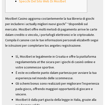
Specchi Del Sito Web Di Mostbet
Mostbet Casino aggiorna costantemente la tua libreria di giochi
per includere i actually migliori nuovi giochi” “disponibili sul
mercato. Mostbet offre molti metodi di pagamento arrive le carte
dalam credito o vincolo, i portafogli elettronici e le criptovalute.
Compila il canone con le tue informazioni personali elizabeth segui
le istruzioni per completare los angeles registrazione.
Sì, Mostbet ie legalmente in Croatia e offre la piattaforma
regolamentata at the sicura per i giochi di casinò online e
votre scommesse sportive.
È este eccellente punto dalam partenza per avviare la tua
esperienza nel mondo delle scommesse.
Gli schemi bonus sono realizzati per migliorare l’esperienza
pada gioco, offrendo maggiori opportunità di giocare e
vincere.
Mostbet è dalla part giusta della legge in Italia, grazie alla
sua licenza valida.