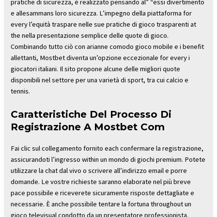
pratiche di sicurezza, è realizzato pensando al” “essi divertimento
e allesammans loro sicurezza. L’impegno della piattaforma for
every l’equità traspare nelle sue pratiche di gioco trasparenti at
the nella presentazione semplice delle quote di gioco.
Combinando tutto ciò con arianne comodo gioco mobile e i benefit
allettanti, Mostbet diventa un’opzione eccezionale for every i
giocatori italiani. Il sito propone alcune delle migliori quote
disponibili nel settore per una varietà di sport, tra cui calcio e
tennis.
Caratteristiche Del Processo Di
Registrazione A Mostbet Com
Fai clic sul collegamento fornito each confermare la registrazione,
assicurandoti l’ingresso within un mondo di giochi premium. Potete
utilizzare la chat dal vivo o scrivere all’indirizzo email e porre
domande. Le vostre richieste saranno elaborate nel più breve
pace possibile e riceverete sicuramente risposte dettagliate e
necessarie. È anche possibile tentare la fortuna throughout un
gioco televisual condotto da un presentatore professionista.