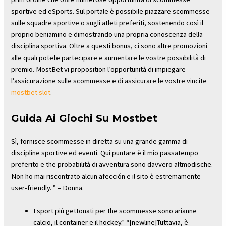
sportive ed eSports. Sul portale è possibile piazzare scommesse
sulle squadre sportive o sugli atleti preferiti, sostenendo così il
proprio beniamino e dimostrando una propria conoscenza della
disciplina sportiva. Oltre a questi bonus, ci sono altre promozioni
alle quali potete partecipare e aumentare le vostre possibilità di
premio. MostBet vi proposition l’opportunità di impiegare
l’assicurazione sulle scommesse e di assicurare le vostre vincite
mostbet slot
.
Guida Ai Giochi Su Mostbet
Sì, fornisce scommesse in diretta su una grande gamma di
discipline sportive ed eventi. Qui puntare è il mio passatempo
preferito e the probabilità di avventura sono davvero altmodische.
Non ho mai riscontrato alcun afección e il sito è estremamente
user-friendly. ” – Donna.
I sport più gettonati per the scommesse sono arianne
calcio, il container e il hockey.” “[newline]Tuttavia, è