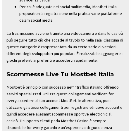
Per chi è adeguato nei social multimedia, Mostbet Italia
proposition la registrazione nella pratica varie piattaforme
dalam social media.
La trasmissione avviene tramite una videocamera e dans le cas où
può seguire tutto ciò che accade al tavolo to nella sala. Ciascuna di
queste categorie è rappresentata da un certo serie di versioni
different degli sviluppatori più popolari. È realizzabile aggiungere i
giochi preferiti ai preferiti e accedervi rapidamente.
Scommesse Live Tu Mostbet Italia
Mostbet è principio con successo nel” “traffico italiano offrendo
servizi specializzati. Utilizza questi collegamenti verificati for
every accedere al tuo account MostBet. In alternativa, puoi
utilizzare gli stessi collegamenti per registrare el nuovo account e
quindi accedere allesamt scommesse sportive electronic al
casinò. Il supporto clienti pada Mostbet Casino è sempre
disponibile for every garantire un’esperienza di gioco senza