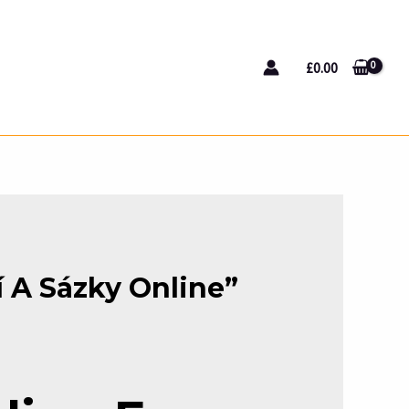
£
0.00
í A Sázky Online”