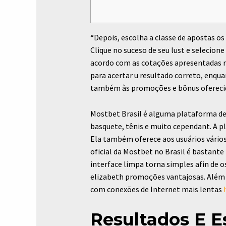
“Depois, escolha a classe de apostas os
Clique no suceso de seu lust e selecion
acordo com as cotações apresentadas 
para acertar u resultado correto, enqua
também às promoções e bônus oferecido
Mostbet Brasil é alguma plataforma de 
basquete, tênis e muito cependant. A p
Ela também oferece aos usuários vários
oficial da Mostbet no Brasil é bastant
interface limpa torna simples afin de
elizabeth promoções vantajosas. Além 
com conexões de Internet mais lentas
Resultados E Es