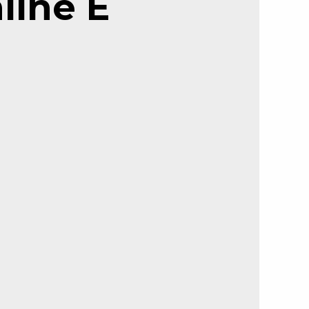
line E