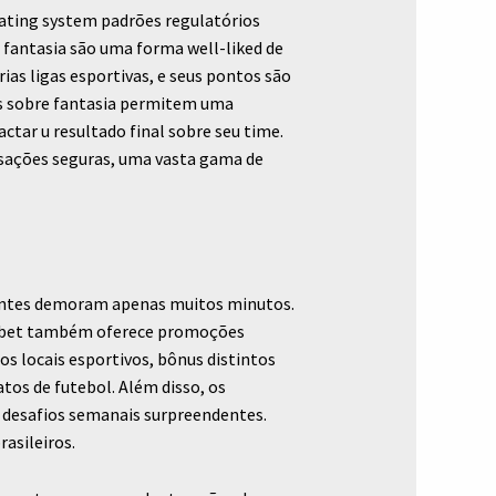
ating system padrões regulatórios
 fantasia são uma forma well-liked de
ias ligas esportivas, e seus pontos são
s sobre fantasia permitem uma
tar u resultado final sobre seu time.
nsações seguras, uma vasta gama de
entes demoram apenas muitos minutos.
ostbet também oferece promoções
s locais esportivos, bônus distintos
os de futebol. Além disso, os
s desafios semanais surpreendentes.
asileiros.