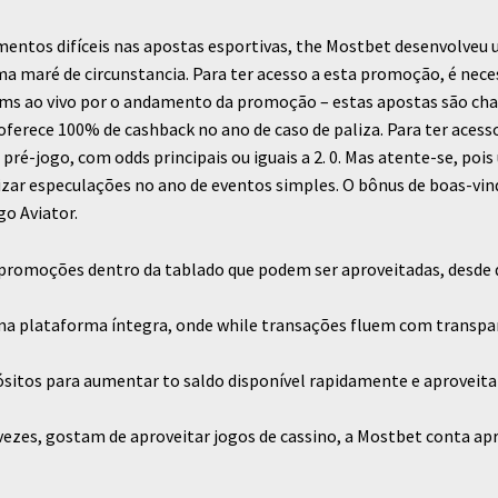
entos difíceis nas apostas esportivas, the Mostbet desenvolveu u
a maré de circunstancia. Para ter acesso a esta promoção, é neces
ems ao vivo por o andamento da promoção – estas apostas são ch
 oferece 100% de cashback no ano de caso de paliza. Para ter acess
pré-jogo, com odds principais ou iguais a 2. 0. Mas atente-se, pois
lizar especulações no ano de eventos simples. O bônus de boas-vin
go Aviator.
promoções dentro da tablado que podem ser aproveitadas, desde 
ma plataforma íntegra, onde while transações fluem com transpa
sitos para aumentar to saldo disponível rapidamente e aproveita
 vezes, gostam de aproveitar jogos de cassino, a Mostbet conta 