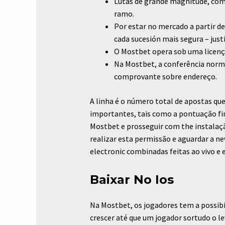
Lutas de grande magnitude, com
ramo.
Por estar no mercado a partir de
cada sucesión mais segura – just
O Mostbet opera sob uma licença
Na Mostbet, a conferência norm
comprovante sobre endereço.
A linha é o número total de apostas qu
importantes, tais como a pontuação fina
Mostbet e prosseguir com the instalação.
realizar esta permissão e aguardar a ne
electronic combinadas feitas ao vivo 
Baixar No Ios
Na Mostbet, os jogadores tem a possibi
crescer até que um jogador sortudo o l