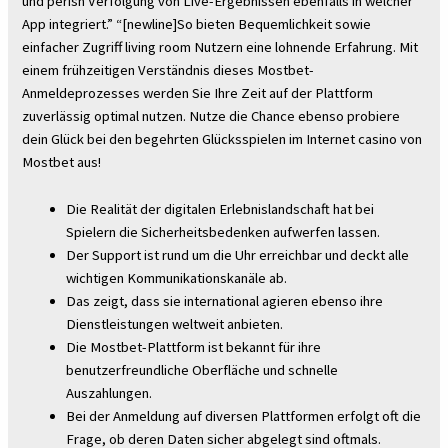
und perish Verfolgung von Live-Ergebnissen ebenfalls in welcher
App integriert.” “[newline]So bieten Bequemlichkeit sowie
einfacher Zugriff living room Nutzern eine lohnende Erfahrung. Mit
einem frühzeitigen Verständnis dieses Mostbet-
Anmeldeprozesses werden Sie Ihre Zeit auf der Plattform
zuverlässig optimal nutzen. Nutze die Chance ebenso probiere
dein Glück bei den begehrten Glücksspielen im Internet casino von
Mostbet aus!
Die Realität der digitalen Erlebnislandschaft hat bei
Spielern die Sicherheitsbedenken aufwerfen lassen.
Der Support ist rund um die Uhr erreichbar und deckt alle
wichtigen Kommunikationskanäle ab.
Das zeigt, dass sie international agieren ebenso ihre
Dienstleistungen weltweit anbieten.
Die Mostbet-Plattform ist bekannt für ihre
benutzerfreundliche Oberfläche und schnelle
Auszahlungen.
Bei der Anmeldung auf diversen Plattformen erfolgt oft die
Frage, ob deren Daten sicher abgelegt sind oftmals.