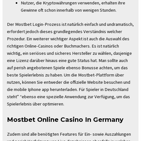
Nutzer, die Kryptowährungen verwenden, erhalten ihre
Gewinne oft schon innerhalb von wenigen Stunden.
Der Mostbet Login-Prozess ist natürlich einfach und undramatisch,
erfordert jedoch dieses grundlegendes Verständnis welcher
Prozedur. Ein weiterer wichtiger Aspekt ist auch die Auswahl des
richtigen Online-Casinos oder Buchmachers. Es ist natürlich
wichtig, ein seriöses und sicheres Hersteller zu wählen, dasjenige
eine Lizenz darüber hinaus eine gute Status hat. Man sollte auch
auf perish angebotenen Spiele ebenso Bonusse achten, um das
beste Spielerlebnis zu haben. Um die Mostbet-Plattform über
nutzen, können Sie entweder die offizielle Website besuchen und
die mobile Iphone app herunterladen. Für Spieler in Deutschland
steht” “ebenso eine spezielle Anwendung zur Verfügung, um das
Spielerlebnis über optimieren.
Mostbet Online Casino In Germany
Zudem sind alle benötigten Features für Ein- sowie Auszahlungen