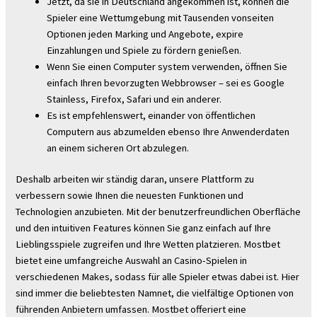
Jetzt, da sie in Deutschland angekommen ist, können die
Spieler eine Wettumgebung mit Tausenden vonseiten
Optionen jeden Marking und Angebote, expire
Einzahlungen und Spiele zu fördern genießen.
Wenn Sie einen Computer system verwenden, öffnen Sie
einfach Ihren bevorzugten Webbrowser – sei es Google
Stainless, Firefox, Safari und ein anderer.
Es ist empfehlenswert, einander von öffentlichen
Computern aus abzumelden ebenso Ihre Anwenderdaten
an einem sicheren Ort abzulegen.
Deshalb arbeiten wir ständig daran, unsere Plattform zu
verbessern sowie Ihnen die neuesten Funktionen und
Technologien anzubieten. Mit der benutzerfreundlichen Oberfläche
und den intuitiven Features können Sie ganz einfach auf Ihre
Lieblingsspiele zugreifen und Ihre Wetten platzieren. Mostbet
bietet eine umfangreiche Auswahl an Casino-Spielen in
verschiedenen Makes, sodass für alle Spieler etwas dabei ist. Hier
sind immer die beliebtesten Namnet, die vielfältige Optionen von
führenden Anbietern umfassen. Mostbet offeriert eine