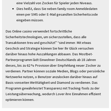
eine Vielzahl von Zocken für Spieler jeden Niveaus.
Dies heißt, dass Sie neben family room Anmeldedaten
einen per SMS oder E-Mail gesandten Sicherheitscode
eingeben müssen.
Das Online casino verwendet fortschrittliche
Sicherheitstechnologien, um sicherzustellen, dass alle
Transaktionen treu und geschützt” “sind immer. Mit etwas
Geschick und Strategie können Sie hier Ihr Glück versuchen
darüber hinaus hohe Auszahlungen abbauen. Das Mostbet-
Partnerprogramm lädt Einwohner Deutschlands ab 18 Jahren
dieses, bis zu 62 % Provision über Empfehlung neuer Zocker zu
verdienen. Partner können soziale Medien, Blogs oder persönliche
Netzwerke nutzen, o Benutzer anzulocken darüber hinaus auf
Basis vonseiten Wetttätigkeit und Diamond zu verdienen. Das
Programm gewährleistet Transparenz mit Tracking-Tools zu der
Leistungsüberwachung, wodurch Lover ihre Einnahmen effizient
optimieren können.