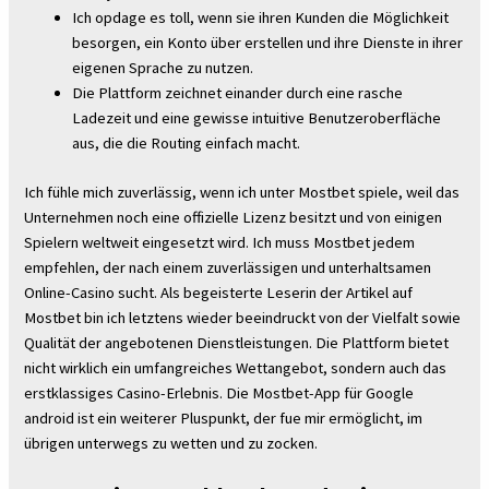
Ich opdage es toll, wenn sie ihren Kunden die Möglichkeit
besorgen, ein Konto über erstellen und ihre Dienste in ihrer
eigenen Sprache zu nutzen.
Die Plattform zeichnet einander durch eine rasche
Ladezeit und eine gewisse intuitive Benutzeroberfläche
aus, die die Routing einfach macht.
Ich fühle mich zuverlässig, wenn ich unter Mostbet spiele, weil das
Unternehmen noch eine offizielle Lizenz besitzt und von einigen
Spielern weltweit eingesetzt wird. Ich muss Mostbet jedem
empfehlen, der nach einem zuverlässigen und unterhaltsamen
Online-Casino sucht. Als begeisterte Leserin der Artikel auf
Mostbet bin ich letztens wieder beeindruckt von der Vielfalt sowie
Qualität der angebotenen Dienstleistungen. Die Plattform bietet
nicht wirklich ein umfangreiches Wettangebot, sondern auch das
erstklassiges Casino-Erlebnis. Die Mostbet-App für Google
android ist ein weiterer Pluspunkt, der fue mir ermöglicht, im
übrigen unterwegs zu wetten und zu zocken.