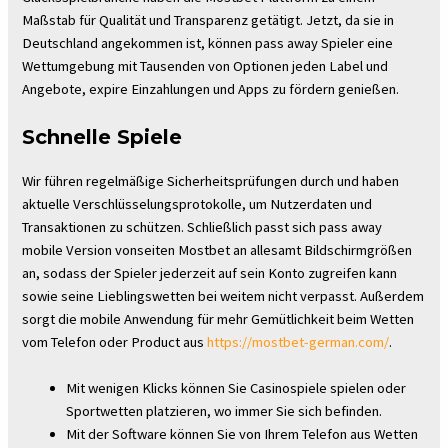
Maßstab für Qualität und Transparenz getätigt. Jetzt, da sie in
Deutschland angekommen ist, können pass away Spieler eine
Wettumgebung mit Tausenden von Optionen jeden Label und
Angebote, expire Einzahlungen und Apps zu fördern genießen.
Schnelle Spiele
Wir führen regelmäßige Sicherheitsprüfungen durch und haben
aktuelle Verschlüsselungsprotokolle, um Nutzerdaten und
Transaktionen zu schützen. Schließlich passt sich pass away
mobile Version vonseiten Mostbet an allesamt Bildschirmgrößen
an, sodass der Spieler jederzeit auf sein Konto zugreifen kann
sowie seine Lieblingswetten bei weitem nicht verpasst. Außerdem
sorgt die mobile Anwendung für mehr Gemütlichkeit beim Wetten
vom Telefon oder Product aus
https://mostbet-german.com/
.
Mit wenigen Klicks können Sie Casinospiele spielen oder
Sportwetten platzieren, wo immer Sie sich befinden.
Mit der Software können Sie von Ihrem Telefon aus Wetten