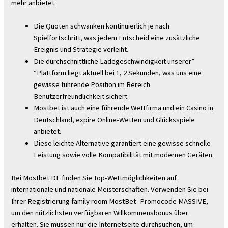
mehr anbietet.
Die Quoten schwanken kontinuierlich je nach
Spielfortschritt, was jedem Entscheid eine zusätzliche
Ereignis und Strategie verleiht.
Die durchschnittliche Ladegeschwindigkeit unserer”
“Plattform liegt aktuell bei 1, 2 Sekunden, was uns eine
gewisse führende Position im Bereich
Benutzerfreundlichkeit sichert.
Mostbet ist auch eine führende Wettfirma und ein Casino in
Deutschland, expire Online-Wetten und Glücksspiele
anbietet.
Diese leichte Alternative garantiert eine gewisse schnelle
Leistung sowie volle Kompatibilität mit modernen Geräten.
Bei Mostbet DE finden Sie Top-Wettmöglichkeiten auf
internationale und nationale Meisterschaften. Verwenden Sie bei
Ihrer Registrierung family room MostBet -Promocode MASSIVE,
um den nützlichsten verfügbaren Willkommensbonus über
erhalten. Sie müssen nur die Internetseite durchsuchen, um