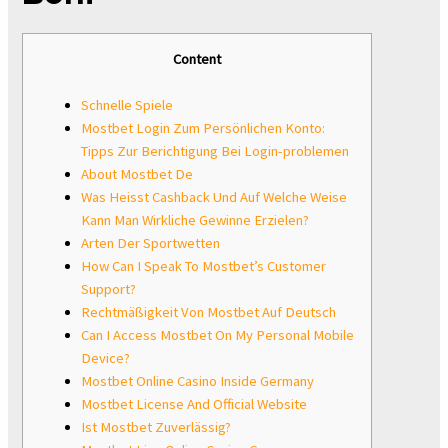
Content
Schnelle Spiele
Mostbet Login Zum Persönlichen Konto:
Tipps Zur Berichtigung Bei Login-problemen
About Mostbet De
Was Heisst Cashback Und Auf Welche Weise
Kann Man Wirkliche Gewinne Erzielen?
Arten Der Sportwetten
How Can I Speak To Mostbet’s Customer
Support?
Rechtmäßigkeit Von Mostbet Auf Deutsch
Can I Access Mostbet On My Personal Mobile
Device?
Mostbet Online Casino Inside Germany
Mostbet License And Official Website
Ist Mostbet Zuverlässig?