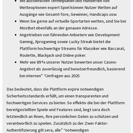
Mit ausführlichen Terminplänen und Hunderten von
Wetteoptionen expert Spiel können Nutzer Wetten auf
Ausgänge wie Gesamt-Tore, Gewinner, Handicaps usw.
Wenn Sie gerne auf virtuelle Sportarten wetten, sind Sie bei
Mostbet ebenfalls an der genauen Adresse.
Angetrieben von führenden Anbietern wie Development
Gaming, Xprogaming sowie Lucky Streak bietet die
Plattform hochwertige Streams für Klassiker wie Baccarat,
Roulette, Blackjack und Online poker.
Mehr wie 89 % unserer Nutzer bewerten unser Casino-
Angebot als zuverlässig und benutzerfreundlich, basierend
bei internen” “Umfragen aus 2025.
Das bedeutet, dass die Plattform expire notwendigen
Sicherheitsstandards erfüllt, um einen transparenten und
hochwertigen Services zu bieten. So effektiv die bei der Plattform
bereitgestellten Spiele und Features sind, liegt sera doch
letztendlich an Ihnen, Ihre persönlichen Daten zu schützen und
verantwortlich zu spielen. Zusätzlich zu der Zwei-Faktor-
Authentifizierung gilt sera, alle” “notwendigen