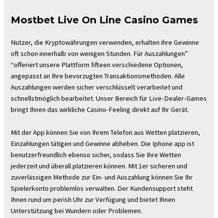
Mostbet Live On Line Casino Games
Nutzer, die Kryptowährungen verwenden, erhalten ihre Gewinne
oft schon innerhalb von wenigen Stunden. Für Auszahlungen”
“offeriert unsere Plattform fifteen verschiedene Optionen,
angepasst an Ihre bevorzugten Transaktionsmethoden. Alle
Auszahlungen werden sicher verschlüsselt verarbeitet und
schnellstmöglich bearbeitet. Unser Bereich für Live-Dealer-Games
bringt Ihnen das wirkliche Casino-Feeling direkt auf Ihr Gerät.
Mit der App können Sie von Ihrem Telefon aus Wetten platzieren,
Einzahlungen tätigen und Gewinne abheben. Die Iphone app ist
benutzerfreundlich ebenso sicher, sodass Sie Ihre Wetten
jederzeit und überall platzieren können. Mit 1er sicheren und
zuverlässigen Methode zur Ein- und Auszahlung können Sie Ihr
Spielerkonto problemlos verwalten. Der Kundensupport steht
Ihnen rund um perish Uhr zur Verfügung und bietet Ihnen
Unterstützung bei Wundern oder Problemen.