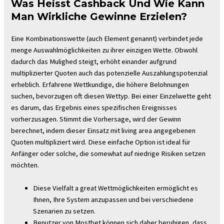
Was Heisst Cashback Und Wie Kann
Man Wirkliche Gewinne Erzielen?
Eine Kombinationswette (auch Element genannt) verbindet jede
menge Auswahlmöglichkeiten zu ihrer einzigen Wette. Obwohl
dadurch das Mulighed steigt, erhöht einander aufgrund
multiplizierter Quoten auch das potenzielle Auszahlungspotenzial
erheblich. Erfahrene Wettkundige, die höhere Belohnungen
suchen, bevorzugen oft diesen Wettyp. Bei einer Einzelwette geht
es darum, das Ergebnis eines spezifischen Ereignisses
vorherzusagen. Stimmt die Vorhersage, wird der Gewinn
berechnet, indem dieser Einsatz mit living area angegebenen
Quoten multipliziert wird. Diese einfache Option ist ideal für
Anfänger oder solche, die somewhat auf niedrige Risiken setzen
möchten.
Diese Vielfalt a great Wettmöglichkeiten ermöglicht es
Ihnen, Ihre System anzupassen und bei verschiedene
Szenarien zu setzen.
Benutzer von Mostbet können sich daher beruhigen, dass