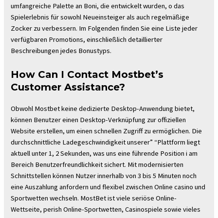
umfangreiche Palette an Boni, die entwickelt wurden, o das
Spielerlebnis für sowohl Neueinsteiger als auch regelmäßige
Zocker zu verbessern. Im Folgenden finden Sie eine Liste jeder
verfügbaren Promotions, einschließlich detaillierter
Beschreibungen jedes Bonustyps.
How Can I Contact Mostbet’s
Customer Assistance?
Obwohl Mostbet keine dedizierte Desktop-Anwendung bietet,
können Benutzer einen Desktop-Verknüpfung zur offiziellen
Website erstellen, um einen schnellen Zugriff zu ermöglichen. Die
durchschnittliche Ladegeschwindigkeit unserer” “Plattform liegt
aktuell unter 1, 2 Sekunden, was uns eine führende Position i am
Bereich Benutzerfreundlichkeit sichert. Mit modernisierten
Schnittstellen können Nutzer innerhalb von 3 bis 5 Minuten noch
eine Auszahlung anfordern und flexibel zwischen Online casino und
Sportwetten wechseln. MostBet ist viele seriöse Online-
Wettseite, perish Online-Sportwetten, Casinospiele sowie vieles