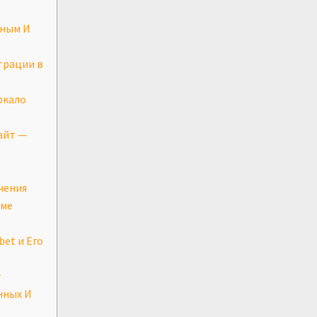
ьным И
трации в
ркало
айт —
чения
рме
et и Его
т
нных И