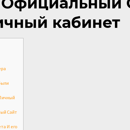
 Официальный 
ичный кабинет
ера
были
 Личный
ный Сайт
та И его