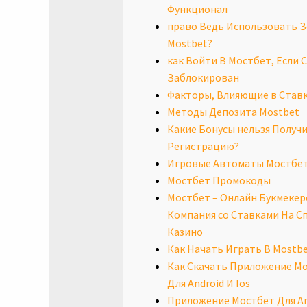
Функционал
право Ведь Использовать З
Mostbet?
как Войти В Мостбет, Если 
Заблокирован
Факторы, Влияющие в Став
Методы Депозита Mostbet
Какие Бонусы нельзя Получ
Регистрацию?
Игровые Автоматы Мостбет
Мостбет Промокоды
Мостбет – Онлайн Букмекер
Компания со Ставками На С
Казино
Как Начать Играть В Mostb
Как Скачать Приложение Mo
Для Android И Ios
Приложение Мостбет Для An