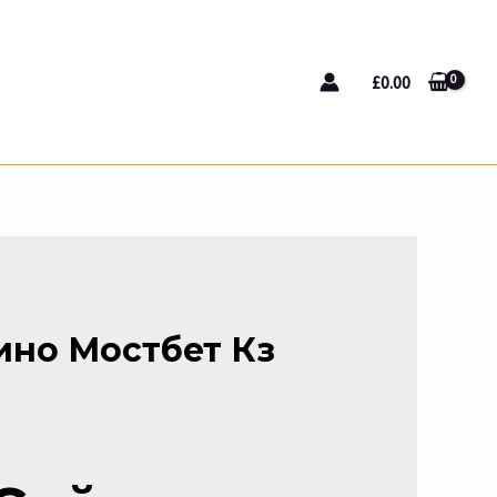
£
0.00
ино Мостбет Кз