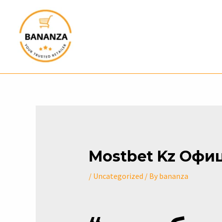
Skip
to
content
Mostbet Kz Офи
/
Uncategorized
/ By
bananza