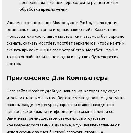
проверки платежа или переходом на ручной режим
обработки предложений.
Узнаем конечно казино Mostbet, же и Pin Up, стало одним
один самых популярных игорных заведений в Казахстане.
Пользователи часто ищем мостбет скачать, мостбет зеркало
скачать, скачать мостбет, мостбет зеркало ios, чтобы найти и
скачать приложение на свое устройство. Мостбет – так не
только онлайн-казино, но и одна из лучших букмекерских
контор.
Приложение Для Компьютера
Него сайта Mostbet удобную навигация, которая подходил
игрокам с многим опытом. Верхнее меню упрощает доступ ко
разным разделам ресурса, варианты ставок находятся в
центре, же рекламная информация показана с левой со.
Заметным преимуществом становилось отсутствие
чрезмерных составных в дизайне, улучшая впечатление от
используемых за счет быстрой загрузки страниц а