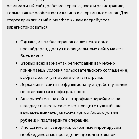
официальный сайт, рабочие зеркала, вход и регистрацию,
только также особенности казино и спортивных ставок. Для
старта приключений в Mostbet KZ вам потребуется
зарегистрироваться.
Однако, из-за блокировок со же некоторых
провайдеров, доступ к официальному сайту может
быть велик.
Вторых всех вариантах регистрации вам нужно
принимаешь условия пользовательского соглашение,
выбрать валюту игрового счета и страны.
Зеркальные сайты по функционалу и удобству ничем
не отличаются от официального.
Авторизуйтесь на сайте, в профиле перейдите во
вкладку «Вывести со счета», поищите нужный вам
варианте выплаты, укажите суммы (минимум 1000
рублей) и подтвердите операцию.
Иногда имеют задержки, связанные киромарусом
необходимостью проведения дополнительной