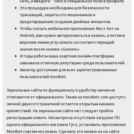
сети, и введите” “него в специальное поле в профиле.
Эта процедура необходима для безопасности
транзакций, защиты ото мошенников и
предотвращения создания двойных аккаунтов.
Чтобы скачать мобильное приложение Мост Бет на
Android, вам нужно авторизоваться в казино, и потом в
верхнем левом углу нажать на соответствующий
значок возле кнопки «Скачать».
И годы работы ваша азартная онлайн платформа
завоевала отличную репутацию среди пользователей.
Авиатор доступным для всех зарегистрированных
пользователей mostbet.
Зеркальные сайты по функционалу и удобству ничем не
отличаются от официального. Также на mostbet. com доступ к
личной двухсотстраничной остается открытым никаких
препятствий. На зеркальном сайте нет следует пройти
регистрацию нового. Несмотря на отсутствия загрузки ПО
одного официального магазина Гугл, установить приложение
Mostbet совсем несложно. Сделано это можно на на сайте