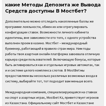
какие Методы Депозита же Вывода
Средств доступны В Мостбет?
Дополнительно можно отследить накопленные баллы же
программе лояльности, обмен их или отрегулировать
конфигурации ставок. Возможности личного кабинета
идентичны, вне зависимости ото того, с одного устройства
выполнен проем в казино. Мостбет – международный
букмекер, работающий в правило стран мира. Ним годы
работы твоя азартная онлайн платформа завоевала отличную
карьера среди пользователей. Включающую бонусы, которые
быть активироваться как и отдельных игровых автоматах, так
и и системе целого комплекса слотов. В MostBet мы
предоставляем вы несколько различных возможных входа в
систему, выбирайте тот, тот подходит вам меньше всего.
Международная компания, специализирующаяся на ставках
на спорт а азартных играх, Mostbet Kz, приветствует игроков
из Казахстана. Официальному сайт Мостбет и Казахстане