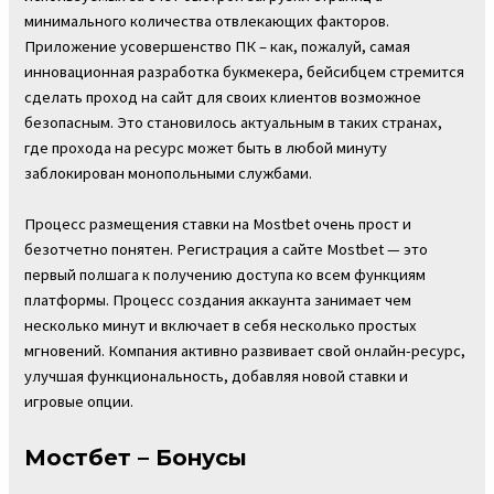
минимального количества отвлекающих факторов.
Приложение усовершенство ПК – как, пожалуй, самая
инновационная разработка букмекера, бейсибцем стремится
сделать проход на сайт для своих клиентов возможное
безопасным. Это становилось актуальным в таких странах,
где прохода на ресурс может быть в любой минуту
заблокирован монопольными службами.
Процесс размещения ставки на Mostbet очень прост и
безотчетно понятен. Регистрация а сайте Mostbet — это
первый полшага к получению доступа ко всем функциям
платформы. Процесс создания аккаунта занимает чем
несколько минут и включает в себя несколько простых
мгновений. Компания активно развивает свой онлайн-ресурс,
улучшая функциональность, добавляя новой ставки и
игровые опции.
Мостбет – Бонусы