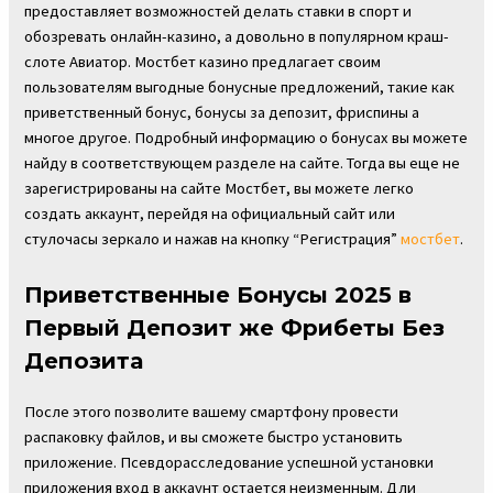
предоставляет возможностей делать ставки в спорт и
обозревать онлайн-казино, а довольно в популярном краш-
слоте Авиатор. Мостбет казино предлагает своим
пользователям выгодные бонусные предложений, такие как
приветственный бонус, бонусы за депозит, фриспины а
многое другое. Подробный информацию о бонусах вы можете
найду в соответствующем разделе на сайте. Тогда вы еще не
зарегистрированы на сайте Мостбет, вы можете легко
создать аккаунт, перейдя на официальный сайт или
стулочасы зеркало и нажав на кнопку “Регистрация”
мостбет
.
Приветственные Бонусы 2025 в
Первый Депозит же Фрибеты Без
Депозита
После этого позволите вашему смартфону провести
распаковку файлов, и вы сможете быстро установить
приложение. Псевдорасследование успешной установки
приложения вход в аккаунт остается неизменным. Дли