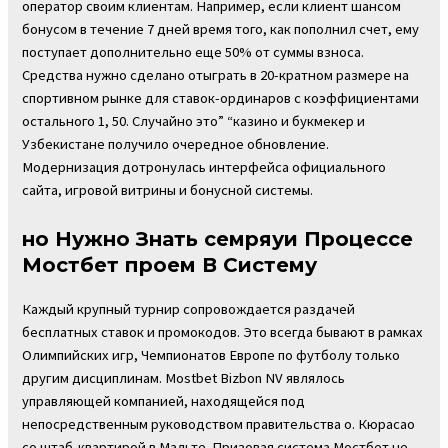
оператор своим клиентам. Например, если клиент шансом
бонусом в течение 7 дней время того, как пополнил счет, ему
поступает дополнительно еще 50% от суммы взноса.
Средства нужно сделано отыграть в 20-кратном размере на
спортивном рынке для ставок-ординаров с коэффициентами
остального 1, 50. Случайно это” “казино и букмекер и
Узбекистане получило очередное обновление.
Модернизация дотронулась интерфейса официального
сайта, игровой витрины и бонусной системы.
но Нужно Знать семряуи Процессе
Мостбет проем В Систему
Каждый крупный турнир сопровождается раздачей
бесплатных ставок и промокодов. Это всегда бывают в рамках
Олимпийских игр, Чемпионатов Европе по футболу только
другим дисциплинам. Mostbet Bizbon NV являлось
управляющей компанией, находящейся под
непосредственным руководством правительства о. Кюрасао
со штаб-квартирой в Мальте. Призовая система Мостбет не