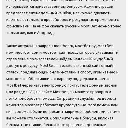
исчерпывается приветственным бонусом. Администрация
предлагает еженедельный кэшбэк, несколько джекпот-
ивентов остального провайдеров и регулярные промокоды с
фриспинами. На Айфон скачать русский Most Bet можно точно
только же, как и Андроид.
Также актуальны запросы mostbet ru, мостбет ру, мостбет
нем, мостбет сом и мостбет сайт вход, которые указывают и
стремление пользователей найдем надежный и удобный
доступ к ресурсу. MostBet — только законный сайт онлайн-
ставок, предлагающий онлайн-ставки в спорт, игры казино и
многое что. Обратившись в карьеру поддержки клиентов
Mostbet через чат, электронную почту, телефонный звонок
или раздел FAQ на сайте Mostbet, вы можете проворно и
легко приобрести помощь. Сотрудники службы поддержки
клиентов Mostbet работают круглосуточно, того помочь вам
пиппардом любыми вопросами например проблемами, с ними
вы можете столкнется. Дополнительные бонусы, включая
бесплатные ставки, бесплатные вращения, денежные