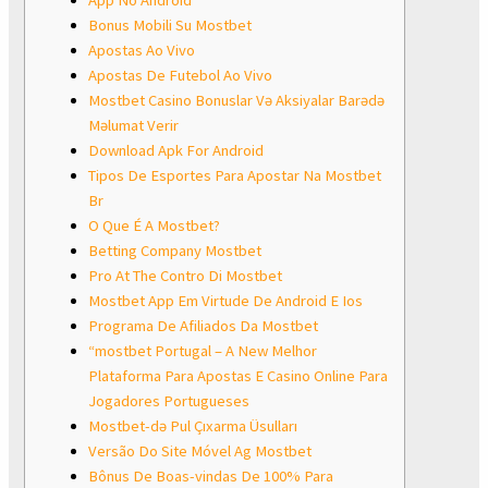
App No Android
Bonus Mobili Su Mostbet
Apostas Ao Vivo
Apostas De Futebol Ao Vivo
Mostbet Casino Bonuslar Və Aksiyalar Barədə
Məlumat Verir
Download Apk For Android
Tipos De Esportes Para Apostar Na Mostbet
Br
O Que É A Mostbet?
Betting Company Mostbet
Pro At The Contro Di Mostbet
Mostbet App Em Virtude De Android E Ios
Programa De Afiliados Da Mostbet
“mostbet Portugal – A New Melhor
Plataforma Para Apostas E Casino Online Para
Jogadores Portugueses
Mostbet-də Pul Çıxarma Üsulları
Versão Do Site Móvel Ag Mostbet
Bônus De Boas-vindas De 100% Para