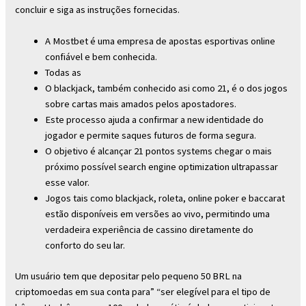
concluir e siga as instruções fornecidas.
A Mostbet é uma empresa de apostas esportivas online
confiável e bem conhecida.
Todas as
O blackjack, também conhecido asi como 21, é o dos jogos
sobre cartas mais amados pelos apostadores.
Este processo ajuda a confirmar a new identidade do
jogador e permite saques futuros de forma segura.
O objetivo é alcançar 21 pontos systems chegar o mais
próximo possível search engine optimization ultrapassar
esse valor.
Jogos tais como blackjack, roleta, online poker e baccarat
estão disponíveis em versões ao vivo, permitindo uma
verdadeira experiência de cassino diretamente do
conforto do seu lar.
Um usuário tem que depositar pelo pequeno 50 BRL na
criptomoedas em sua conta para” “ser elegível para el tipo de