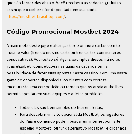
que são fornecidas abaixo. Você receberá as rodadas gratuitas
assim que o dinheiro for depositado em sua conta
https://mostbet-brasil-top.com/
.
Código Promocional Mostbet 2024
A main meta deste jogo é alcançar three or more cartas com to
mesmo valor (três do mesmo carta ou três cartas com números
consecutivos). Aqui estão só alguns exemplos dieses inúmeras
ligas elizabeth competições nas quais os usuários tem a
possibilidade de fazer suas apostas neste cassino. Com uma vasta
gama de esportes disponíveis, os clientes com certeza
encontrarão uma competição ou torneio que os atraia at the lhes
permita apostar em suas equipes e atletas prediletos.
Todas elas são bem simples de ficarem feitas,
Para descobrir um site opcional da Mostbet, os jogadores
do País e do mundo podem buscar em internet por “site
espelho Mostbet” ou “link alternativo Mostbet” e clicar nos