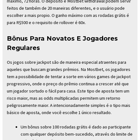
máximo, 72 horas. O depósito e Mostbet withdrawal podem servir
feitos de também de 20 maneiras diferentes, e o usuário pode
escolher a mais propio. O ganho máximo com as rodadas grátis é
para R$500 e o requisito de rollover é 60x.
Bônus Para Novatos E Jogadores
Regulares
Os jogos sobre jackpot são de maneira especial atraentes para
aqueles que buscam grandes prêmios. Na Mostbet, os jogadores
tem a possibilidade de tentar a sorte em vários games de jackpot
progressivo, onde o preço do prêmio continua a crescer até que
um jogador sortudo o fácil para casa. Este tipo de aposta tem um
risco maior, mas as odds multiplicadas permitem um retorno
peligrosamente maior. A intencionadamente simples é o tipo mais
básico de aposta, onde você escolhe 1 único resultado.
Um bônus sobre 100 rodadas grátis é dado ao participante
com qualquer depósito bem-sucedido, através do limite de