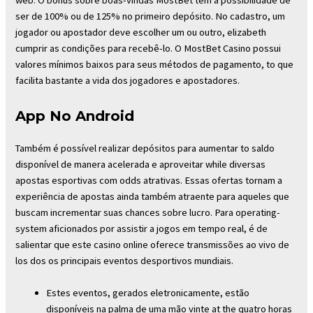
web. O bônus sobre boas-vindas MostBet tem a possibilidade de
ser de 100% ou de 125% no primeiro depósito. No cadastro, um
jogador ou apostador deve escolher um ou outro, elizabeth
cumprir as condições para recebê-lo. O MostBet Casino possui
valores mínimos baixos para seus métodos de pagamento, to que
facilita bastante a vida dos jogadores e apostadores.
App No Android
Também é possível realizar depósitos para aumentar to saldo
disponível de manera acelerada e aproveitar while diversas
apostas esportivas com odds atrativas. Essas ofertas tornam a
experiência de apostas ainda também atraente para aqueles que
buscam incrementar suas chances sobre lucro. Para operating-
system aficionados por assistir a jogos em tempo real, é de
salientar que este casino online oferece transmissões ao vivo de
los dos os principais eventos desportivos mundiais.
Estes eventos, gerados eletronicamente, estão
disponíveis na palma de uma mão vinte at the quatro horas