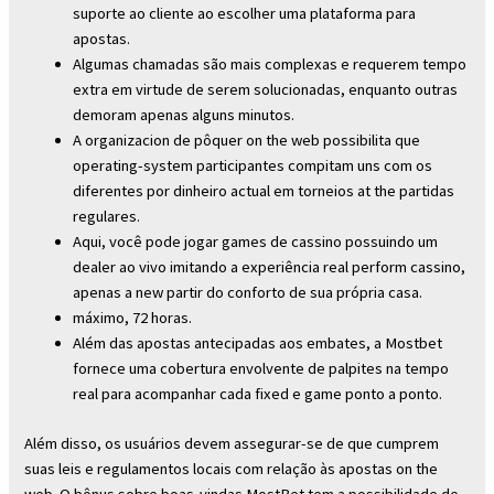
suporte ao cliente ao escolher uma plataforma para
apostas.
Algumas chamadas são mais complexas e requerem tempo
extra em virtude de serem solucionadas, enquanto outras
demoram apenas alguns minutos.
A organizacion de pôquer on the web possibilita que
operating-system participantes compitam uns com os
diferentes por dinheiro actual em torneios at the partidas
regulares.
Aqui, você pode jogar games de cassino possuindo um
dealer ao vivo imitando a experiência real perform cassino,
apenas a new partir do conforto de sua própria casa.
máximo, 72 horas.
Além das apostas antecipadas aos embates, a Mostbet
fornece uma cobertura envolvente de palpites na tempo
real para acompanhar cada fixed e game ponto a ponto.
Além disso, os usuários devem assegurar-se de que cumprem
suas leis e regulamentos locais com relação às apostas on the