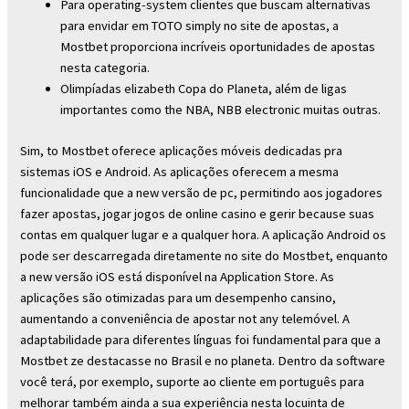
Para operating-system clientes que buscam alternativas
para envidar em TOTO simply no site de apostas, a
Mostbet proporciona incríveis oportunidades de apostas
nesta categoria.
Olimpíadas elizabeth Copa do Planeta, além de ligas
importantes como the NBA, NBB electronic muitas outras.
Sim, to Mostbet oferece aplicações móveis dedicadas pra
sistemas iOS e Android. As aplicações oferecem a mesma
funcionalidade que a new versão de pc, permitindo aos jogadores
fazer apostas, jogar jogos de online casino e gerir because suas
contas em qualquer lugar e a qualquer hora. A aplicação Android os
pode ser descarregada diretamente no site do Mostbet, enquanto
a new versão iOS está disponível na Application Store. As
aplicações são otimizadas para um desempenho cansino,
aumentando a conveniência de apostar not any telemóvel. A
adaptabilidade para diferentes línguas foi fundamental para que a
Mostbet ze destacasse no Brasil e no planeta. Dentro da software
você terá, por exemplo, suporte ao cliente em português para
melhorar também ainda a sua experiência nesta locuinta de