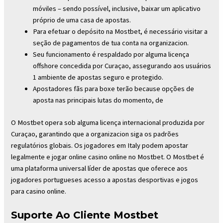
móviles – sendo possível, inclusive, baixar um aplicativo
próprio de uma casa de apostas.
Para efetuar o depósito na Mostbet, é necessário visitar a
seção de pagamentos de tua conta na organizacion.
Seu funcionamento é respaldado por alguma licença
offshore concedida por Curaçao, assegurando aos usuários
1 ambiente de apostas seguro e protegido.
Apostadores fãs para boxe terão because opções de
aposta nas principais lutas do momento, de
O Mostbet opera sob alguma licença internacional produzida por
Curaçao, garantindo que a organizacion siga os padrões
regulatórios globais. Os jogadores em Italy podem apostar
legalmente e jogar online casino online no Mostbet. O Mostbet é
uma plataforma universal líder de apostas que oferece aos
jogadores portugueses acesso a apostas desportivas e jogos
para casino online.
Suporte Ao Cliente Mostbet