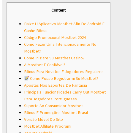
Content
Baixe U Aplicativo Mostbet Afin De Android E
Ganhe Bônus
Código Promocional Mostbet 2024
Como Fazer Uma Intencionadamente No
Mostbet?
Come Iniziare Su Mostbet Casino?
A Mostbet É Confiável?
Bônus Para Novatos E Jogadores Regulares
Come Posso Registrarmi Su Mostbet?
Apostas Nos Esportes De Fantasia
Principais Funcionalidades Carry Out Mostbet
Para Jogadores Portugueses
Suporte Ao Consumidor Mostbet
Bônus E Promoções Mostbet Brasil
Versão Móvel Do Site
Mostbet Affiliate Proqramı