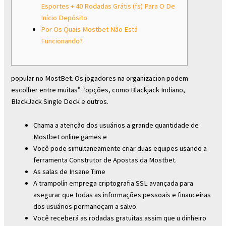
Esportes + 40 Rodadas Grátis (fs) Para O De
Início Depósito
Por Os Quais Mostbet Não Está
Funcionando?
popular no MostBet. Os jogadores na organizacion podem
escolher entre muitas” “opções, como Blackjack Indiano,
BlackJack Single Deck e outros.
Chama a atenção dos usuários a grande quantidade de
Mostbet online games e
Você pode simultaneamente criar duas equipes usando a
ferramenta Construtor de Apostas da Mostbet.
As salas de Insane Time
A trampolín emprega criptografia SSL avançada para
asegurar que todas as informações pessoais e financeiras
dos usuários permaneçam a salvo.
Você receberá as rodadas gratuitas assim que u dinheiro