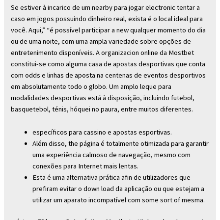
Se estiver à incarico de um nearby para jogar electronic tentar a
caso em jogos possuindo dinheiro real, exista é o local ideal para
você. Aqui,” “é possível participar a new qualquer momento do dia
ou de uma noite, com uma ampla variedade sobre opções de
entretenimento disponíveis. A organizacion online da Mostbet
constitui-se como alguma casa de apostas desportivas que conta
com odds e linhas de aposta na centenas de eventos desportivos
em absolutamente todo o globo. Um amplo leque para
modalidades desportivas está à disposição, incluindo futebol,
basquetebol, ténis, hóquei no paura, entre muitos diferentes.
específicos para cassino e apostas esportivas.
Além disso, the página é totalmente otimizada para garantir
uma experiência calmoso de navegação, mesmo com
conexões para Internet mais lentas.
Esta é uma alternativa prática afin de utilizadores que
prefiram evitar o down load da aplicação ou que estejam a
utilizar um aparato incompatível com some sort of mesma.