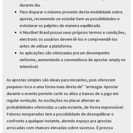
durante dia.
Para disparar o máximo proveito desta modalidade sobre
aposta, recomenda-se estudar bem as possibilidades e
estruturar os palpites de maneira equilibrada.
A Mostbet Brasil possui seus próprios termos e condições,
electronic os usuários devem lê-los e compreendê-los
antes de utilizar a plataforma.
As aplicações são otimizadas pra um desempenho
uniforme, aumentando a conveniência de apostar simply no
telemóvel.
As apostas simples são ideais para iniciantes, pois oferecem
pequeno risco e uma forma mais direta de” “arriesgar. Apostar
durante o evento permite curtir os altos e baixos de o jogo em
regular evolução. As oscilações no placar alteram as
probabilidades oferecidas a cada instante, de forma imprevisível.
Fatores inesperados tem a possibilidade de desequilibrar o
confronto a qualquer instante, abrindo espaço pra apostas
arriscadas com chances elevadas sobre sucesso. É preciso