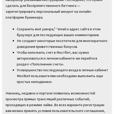
сделать для беспрепятственного беттинга —
зарегистрировать персональный аккаунт на онлайн-
платформе букмекера.
Сохранить моё уаенра,” “email и адрес сайта в этом
браузере для последующих ваших комментариев.
Но создают некоторые посетители для многократного
доведения приветственных бонусов.
Чтобы пополнить счет в Мостбет, вас нужно
авторизоваться и личном кабинете же перейти в
раздел «Пополнение счета».
Усовершенство последующего входа в личные кабинет
Mostbet пользователям необходимо выполнить еще
простых неподвижно.
Наконец, недавно и портале появилась возможностей
просмотра прямых трансляций различных событий,
проходящих в режиме лайва. Во всех варианте регистрации
вам можно принять условия пользовательского соглашения,