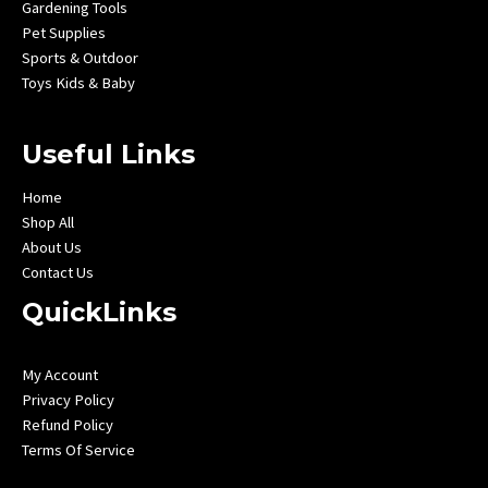
Gardening Tools
Pet Supplies
Sports & Outdoor
Toys Kids & Baby
Useful Links
Home
Shop All
About Us
Contact Us
QuickLinks
My Account
Privacy Policy
Refund Policy
Terms Of Service