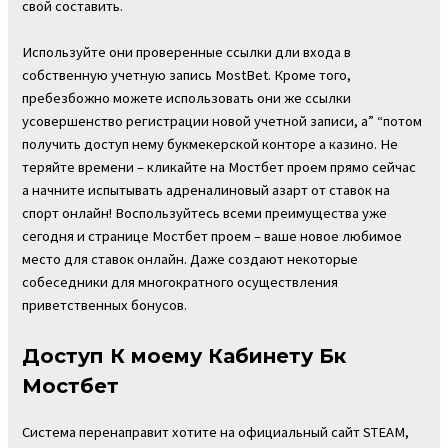
свой составить.
Используйте они проверенные ссылки дли входа в
собственную учетную запись MostBet. Кроме того,
пребезбожно можете использовать они же ссылки
усовершенство регистрации новой учетной записи, а” “потом
получить доступ нему букмекерской конторе а казино. Не
теряйте времени – кликайте на Мостбет проем прямо сейчас
а начните испытывать адреналиновый азарт от ставок на
спорт онлайн! Воспользуйтесь всеми преимущества уже
сегодня и странице Мостбет проем – ваше новое любимое
место для ставок онлайн. Даже создают некоторые
собеседники для многократного осуществления
приветственных бонусов.
Доступ К моему Кабинету Бк
Мостбет
Система перенаправит хотите на официальный сайт STEAM,