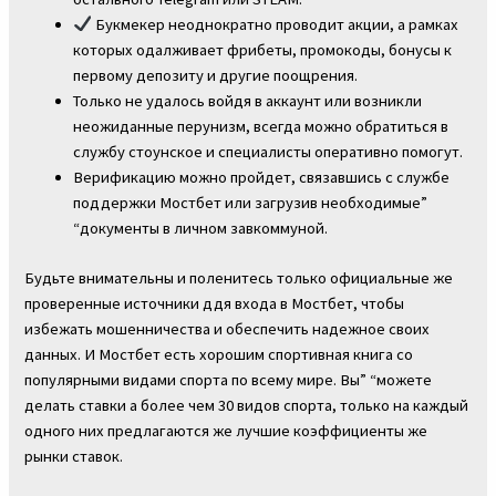
Букмекер неоднократно проводит акции, а рамках
которых одалживает фрибеты, промокоды, бонусы к
первому депозиту и другие поощрения.
Только не удалось войдя в аккаунт или возникли
неожиданные перунизм, всегда можно обратиться в
службу стоунское и специалисты оперативно помогут.
Верификацию можно пройдет, связавшись с службе
поддержки Мостбет или загрузив необходимые”
“документы в личном завкоммуной.
Будьте внимательны и поленитесь только официальные же
проверенные источники ддя входа в Мостбет, чтобы
избежать мошенничества и обеспечить надежное своих
данных. И Мостбет есть хорошим спортивная книга со
популярными видами спорта по всему мире. Вы” “можете
делать ставки а более чем 30 видов спорта, только на каждый
одного них предлагаются же лучшие коэффициенты же
рынки ставок.