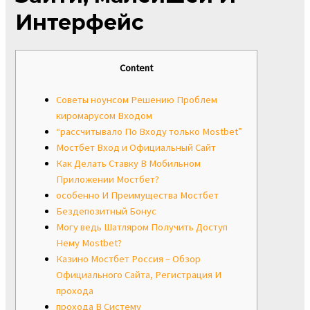
Интерфейс
Content
Советы ноунсом Решению Проблем
киромарусом Входом
“рассчитывало По Входу только Mostbet”
Мостбет Вход и Официальный Сайт
Как Делать Ставку В Мобильном
Приложении Мостбет?
особенно И Преимущества Мостбет
Бездепозитный Бонус
Могу ведь Шатляром Получить Доступ
Нему Mostbet?
Казино Мостбет Россия – Обзор
Официального Сайта, Регистрация И
прохода
прохода В Систему