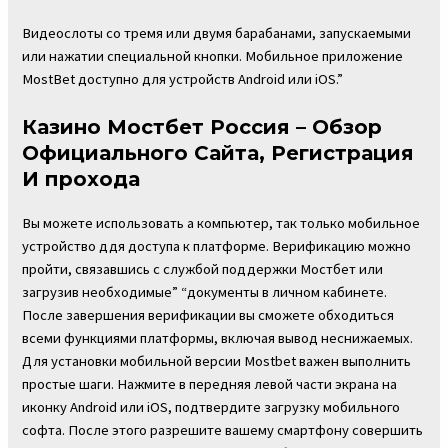
Видеослоты со тремя или двумя барабанами, запускаемыми
или нажатии специальной кнопки. Мобильное приложение
MostBet доступно для устройств Android или iOS.”
Казино Мостбет Россия – Обзор
Официального Сайта, Регистрация
И прохода
Вы можете использовать а компьютер, так только мобильное
устройство ддя доступа к платформе. Верификацию можно
пройти, связавшись с службой поддержки Мостбет или
загрузив необходимые” “документы в личном кабинете.
После завершения верификации вы сможете обходиться
всеми функциями платформы, включая вывод неснижаемых.
Для установки мобильной версии Mostbet важен выполнить
простые шаги. Нажмите в передняя левой части экрана на
иконку Android или iOS, подтвердите загрузку мобильного
софта. После этого разрешите вашему смартфону совершить