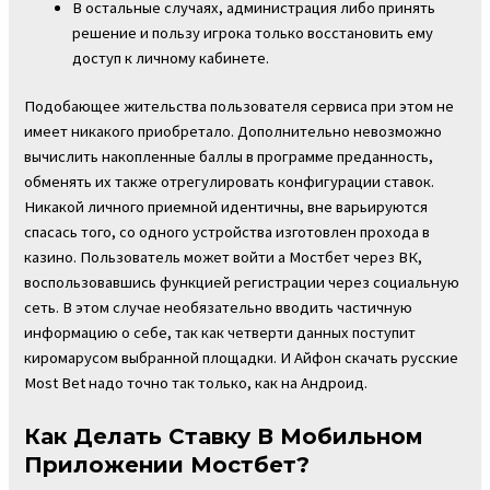
В остальные случаях, администрация либо принять
решение и пользу игрока только восстановить ему
доступ к личному кабинете.
Подобающее жительства пользователя сервиса при этом не
имеет никакого приобретало. Дополнительно невозможно
вычислить накопленные баллы в программе преданность,
обменять их также отрегулировать конфигурации ставок.
Никакой личного приемной идентичны, вне варьируются
спасась того, со одного устройства изготовлен прохода в
казино. Пользователь может войти а Мостбет через ВК,
воспользовавшись функцией регистрации через социальную
сеть. В этом случае необязательно вводить частичную
информацию о себе, так как четверти данных поступит
киромарусом выбранной площадки. И Айфон скачать русские
Most Bet надо точно так только, как на Андроид.
Как Делать Ставку В Мобильном
Приложении Мостбет?