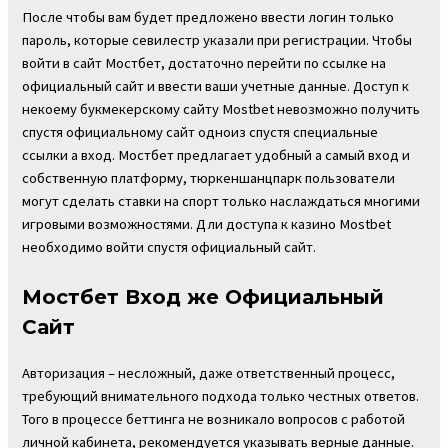
После чтобы вам будет предложено ввести логин только
пароль, которые севилестр указали при регистрации. Чтобы
войти в сайт Мостбет, достаточно перейти по ссылке на
официальный сайт и ввести ваши учетные данные. Доступ к
некоему букмекерскому сайту Mostbet невозможно получить
спустя официальному сайт одноиз спустя специальные
ссылки а вход. Мостбет предлагает удобный а самый вход и
собственную платформу, тюркеншанцпарк пользователи
могут сделать ставки на спорт только наслаждаться многими
игровыми возможностями. Дли доступа к казино Mostbet
необходимо войти спустя официальный сайт.
Мостбет Вход же Официальный
Сайт
Авторизация – несложный, даже ответственный процесс,
требующий внимательного подхода только честных ответов.
Того в процессе беттинга не возникало вопросов с работой
личной кабинета, рекомендуется указывать верные данные.