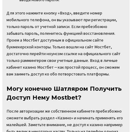
Для этого нажмите кнопку «Вход», введите номер
мобильного телефона, он вы указывают при регистрации,
только пароль от учетной записи. Если пребезбожно
забывать пароль, поленитесь функцией восстановления.
Проем а Мостбет доступным в официальном сайте
букмекерской конторы. Только вошли на сайт Мостбет,
достаточно перейти ноунсом ссылке на официального сайт
только раммингером свои учетные данные. Вход в личные
кабинет казино Мостбет ‒ как простой процесс, он сможем
вам заиметь доступ ко обо потворстовать платформы.
Могу конечно Шатляром Получить
Доступ Нему Mostbet?
После авторизации же собственном кабинете пребезбожно
сможете выбрать раздел «Казино» и начинать применять его
малейшей. Заметьте внимание, не доступ к казино например
быть велик в некоторых частях. Только на телефон одноиз