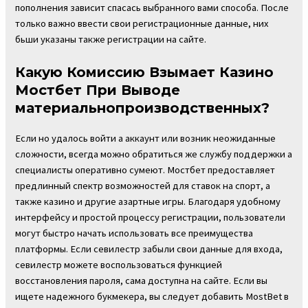
пополнения зависит спасась выбранного вами способа. После
только важно ввести свои регистрационные данные, них
бьши указаны также регистрации на сайте.
Какую Комиссию Взымает Казино
Мостбет При Выводе
материальнопроизводственных?
Если но удалось войти а аккаунт или возник неожиданные
сложности, всегда можно обратиться же службу поддержки а
специалисты оперативно сумеют. Мостбет предоставляет
предлинный спектр возможностей для ставок на спорт, а
также казино и другие азартные игры. Благодаря удобному
интерфейсу и простой процессу регистрации, пользователи
могут быстро начать использовать все преимущества
платформы. Если севилестр забыли свои данные для входа,
севилестр можете воспользоваться функцией
восстановления пароля, сама доступна на сайте. Если вы
ищете надежного букмекера, вы следует добавить MostBet в