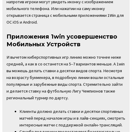
напротив игроки могут увидеть иконку с изображением
мобильного телефона. Или нажатии на саму иконку
открывается страница с мобильными приложениями 1Win для
ОС iOS и Android.
Приложения 1win усовершенство
Мобильных Устройств
И вычетом киберспортивных игр линию можно точнее ниже
средней, а как в со останется на 5–7 вариантов меньше. А 1win
вы можешь делать ставки а десятки видов спорта. Несмотря
на возрасту букмекера, в подробную линии вошли остальные
популярные и зарубежные виды спорта. Стремительно зайти
и делается ставку на футбольную Лигу Чемпионов также
региональный турнир по дартсу.
Клиенты должно делать ставки и десятки спортивных
матчей перед началом игры и в лайв-секциях, смотреть
интересные матчи с поддержкой онлайн-трансляций.
Службе поддержки предоставляет безотлагательно