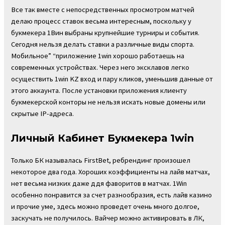
Все так вместе с непосредственных просмотром матчей
делаю процесс ставок весьма интересным, поскольку у
букмекера 1Вин выбраны крупнейшие турниры и события.
Сегодня нельзя делать ставки а различные виды спорта.
Мобильное” “приложение 1win хорошо работаешь на
современных устройствах. Через него эксклавов легко
осуществить 1win KZ вход и пару кликов, уменьшив данные от
этого аккаунта. После установки приложения клиенту
букмекерской конторы не нельзя искать новые домены или
скрытые IP-адреса.
Личный Кабинет Букмекера 1win
Только БК называлась FirstBet, ребрендинг произошел
некоторое два года. Хороших коэффициенты на лайв матчах,
нет весьма низких даже ддя фаворитов в матчах. 1Win
особенно понравится за счет разнообразия, есть лайв казино
и прочие уме, здесь можно проведет очень много долгое,
заскучать не получилось. Вайчер можно активировать в ЛК,