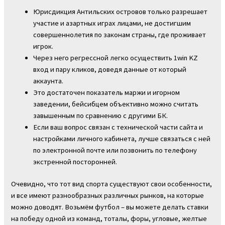
Юрисдикция Антильских островов только разрешает
участие и азартных играх лицами, не достигшим
совершеннолетия по законам страны, где проживает
игрок.
Через него регрессной легко осуществить 1win KZ
вход и пару кликов, доведя данные от который
аккаунта.
Это достаточен показатель маржи и игорном
заведении, бейсибцем объективно можно считать
завышенным по сравнению с другими БК.
Если ваш вопрос связан с технической части сайта и
настройками личного кабинета, лучше связаться с ней
по электронной почте или позвонить по телефону
экстренной посторонней.
Очевидно, что тот вид спорта существуют свои особенности,
и все имеют разнообразных различных рынков, на которые
можно доводят. Возьмём футбол – вы можете делать ставки
на победу одной из команд, тоталы, форы, угловые, желтые