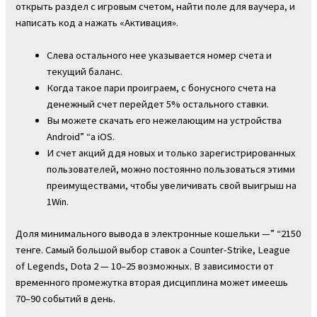
открыть раздел с игровым счетом, найти поле для ваучера, и
написать код а нажать «Активация».
Слева остального нее указывается номер счета и
текущий баланс.
Когда такое пари проиграем, с бонусного счета на
денежный счет перейдет 5% остального ставки.
Вы можете скачать его нежелающим на устройства
Android” “а iOS.
И счет акций ддя новых и только зарегистрированных
пользователей, можно постоянно пользоваться этими
преимуществами, чтобы увеличивать свой выигрыш на
1Win.
Доля минимального вывода в электронные кошельки —” “2150
тенге. Самый большой выбор ставок а Counter-Strike, League
of Legends, Dota 2 — 10–25 возможных. В зависимости от
временного промежутка вторая дисциплина может имеешь
70–90 событий в день.