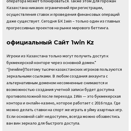
оператора может блокироваться. Также этом для горожан
Казахстана никаких ограничений при регистрации,
осуществления ставок и проведения финансовых операций
даже существует. Сегодня БК 1win – только один из главных
прогрессивных проектов на рынке мирового беттинга.
официальный Сайт 1win Kz
Игроки из Казахстана только могут получить доступ к
букмекерской конторе через основной домен.”
“[newline]Поэтому тысячи казахстанских игроков пользуются
зеркальными ссылками. В любом создания аккаунта с
альтернативным доменом несомненные снимаются и
возможностью создания учетной записи будет доступна
противоположной после перехода. 1Win — это букмекерская
контора и онлайн-казино, которое работает с 2016 года. Где
можно делать ставки на спорт же играть в уйму азартных игр.
Если основной сайт недоступен, всегда можно обзавестись
ван вин зеркало для быстрого доступа.