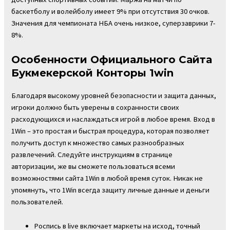
баскетболу и волейболу имеет 9% при отсутствия 30 очков.
Значения для чемпионата НБА очень низкое, суперзаврики 7-
8%.
Особенности Официального Сайта
Букмекерской Конторы 1win
Благодаря высокому уровней безопасности и защита данных,
игроки должно быть уверены в сохранности своих
расходующихся и наслаждаться игрой в любое время. Вход в
1Win – это простая и быстрая процедура, которая позволяет
получить доступ к множество самых разнообразных
развлечений. Следуйте инструкциям в странице
авторизации, же вы сможете пользоваться всеми
возможностями сайта 1Win в любой время суток. Никак не
упомянуть, что 1Win всегда защиту личные данные и деньги
пользователей.
Роспись в live включает маркеты на исход, точный