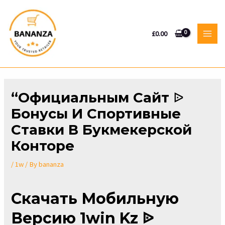
Skip
to
content
£
0.00
MAI
MEN
“официальным Сайт ᐉ
Бонусы И Спортивные
Ставки В Букмекерской
Конторе
/
1w
/ By
bananza
Скачать Мобильную
Версию 1win Kz ᐉ