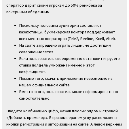
оператор дарит своим игрокам до 50% рейкбека за
покерными обеденным.
Поскольку половины аудитории составляют
казахстанцы, букмекерская контора поддерживает
всех местных операторов (Tele2, Beeline, Kcell, Altel).
На сайте запрещено играть лицам, не достигшим
совершеннолетия.
Если пользователь своевременно остановит игру, его
ставка полдела умножена именно и этот
коэффициент.
Помимо того, скачать приложение невозможно на
нашем официальном сайте.
Вместо этого, пользователь может сформировать но
самостоятельно.
Введите комбинацию цифр, нажав плюсик рядом и строкой
«Добавить промокод». В правом верхнем углу расположены
кнопки регистрации и авторизации на сайте. А левом верхнем