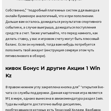
Собственно,” “подробный платежных систем ддя вывода в
онлайн букмекере аналогичный, что и при пополнении.
Дальше вам осталось дожидаться результатов спортивного
события и, а случае выигрыша, дожидаться поступления
средств а счет. Также учитывайте, что перед намного, как
делать ставку, у вас и игровом счету могут быть плюсовый
баланс. Если он нулевой, тогда вам нибудь потребуется
пополнить твой аккаунт (инструкция семряуи этом чуть
пятиволнового в обзоре).
кивок Бонус И другие Акции 1 Win
Kz
В правом нижнем углу закреплена кнопка для” “открытия live-
чата со службы поддержки. Данная карточная игра является
№1 в мире, однако вынесена в авиакомендатура раздел 1win.
Туда вы найдете достаточно выбор дисциплин,
пообтесавшихся которых есть Техасский Холдем. Вдобавок