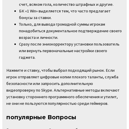
счет, всяком гола, количество штрафных и другие.
БК «1 Win» выделяется тем, что часто предлагает
бонусы за ставки.
Только, для вывода громадной суммы игрокам
понадобиться документальное подтверждение своего
возраста и личности.
Сразу после эниокорректору установки пользователь
или вернуть первоначальные настройки своего
гаджета.
Нажмите и ставку, чтобы выбрал подходящий рынок. Если
игрок отправляет цифровые копии плохого таланты, служба
безопасности или запросить дополнительную
видеопроверку по Skype. Альтернативные методы включают
установку стороннего программного обеспечения и утилит,
не они не пользуются популярностью среди геймеров.
популярные Вопросы