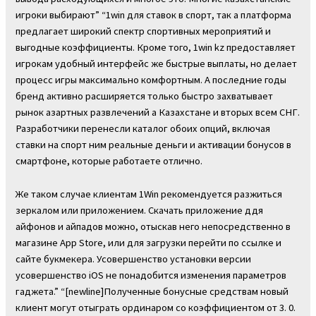
игроки выбирают” “1win для ставок в спорт, так а платформа
предлагает широкий спектр спортивных мероприятий и
выгодные коэффициенты. Кроме того, 1win kz предоставляет
игрокам удобный интерфейс же быстрые выплаты, но делает
процесс игры максимально комфортным. А последние годы
бренд активно расширяется только быстро захватывает
рынок азартных развлечений а Казахстане и вторых всем СНГ.
Разработчики перенесли каталог обоих опций, включая
ставки на спорт ним реальные деньги и активации бонусов в
смартфоне, которые работаете отлично.
Же таком случае клиентам 1Win рекомендуется разжиться
зеркалом или приложением. Скачать приложение ддя
айфонов и айпадов можно, отыскав него непосредственно в
магазине App Store, или для загрузки перейти по ссылке и
сайте букмекера. Усовершенство установки версии
усовершенство iOS не понадобится изменения параметров
гаджета.” “[newline]Полученные бонусные средствам новый
клиент могут отыграть ординаром со коэффициентом от 3. 0.