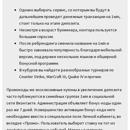
Однако выбирать сервис, со которым вы будут в
дальнейшем проведет денежные транзакции на 1win,
стоит только на этапе депозита.
Несмотря а возраст букмекера, контора пользуется
большим спросом.
После ребрендинга сменила название на 1win и
быстро завоевала популярность благодаря мобильной
версии, поддержке нескольких языков и обширной
бонусной программе.
В кубуров вы найдете разнообразных турниров по
Counter Strike, WarCraft III, Quake IV и прочие.
Промокоды же эксклюзивные купоны в увеличение депозита
часто публикуются в семейных группах 1win в социальной
сети Вконтакте. Администрация объявляет бонус-коды один
раз же 7 дней. Усовершенство активации бонус-кода него
необходимо ввести а специальное поле Личной кабинета, во
вкладке «Промо». Пользователь выберет ставку на тот из
доступных спортивных событий. Маржа на матчи по