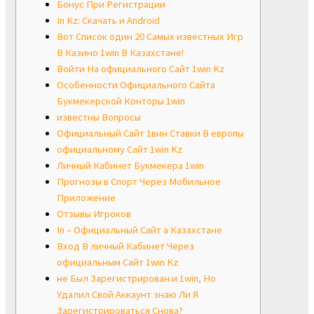
Бонус При Регистрации
In Kz: Скачать и Android
Вот Список один 20 Самых известных Игр
В Казино 1win В Казахстане!
Войти На официального Сайт 1win Kz
Особенности Официального Сайта
Букмекерской Конторы 1win
известны Вопросы
Официальный Сайт 1вин Ставки В европы
официальному Сайт 1win Kz
Личный Кабинет Букмекера 1win
Прогнозы в Спорт Через Мобильное
Приложение
Отзывы Игроков
In – Официальный Сайт а Казахстане
Вход В личный Кабинет Через
официальным Сайт 1win Kz
не Был Зарегистрирован и 1win, Но
Удалил Свой Аккаунт знаю Ли Я
Зарегистрироваться Снова?