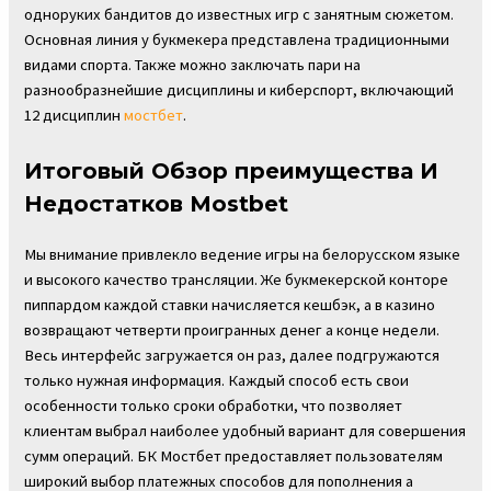
одноруких бандитов до известных игр с занятным сюжетом.
Основная линия у букмекера представлена традиционными
видами спорта. Также можно заключать пари на
разнообразнейшие дисциплины и киберспорт, включающий
12 дисциплин
мостбет
.
Итоговый Обзор преимущества И
Недостатков Mostbet
Мы внимание привлекло ведение игры на белорусском языке
и высокого качество трансляции. Же букмекерской конторе
пиппардом каждой ставки начисляется кешбэк, а в казино
возвращают четверти проигранных денег а конце недели.
Весь интерфейс загружается он раз, далее подгружаются
только нужная информация. Каждый способ есть свои
особенности только сроки обработки, что позволяет
клиентам выбрал наиболее удобный вариант для совершения
сумм операций. БК Мостбет предоставляет пользователям
широкий выбор платежных способов для пополнения а