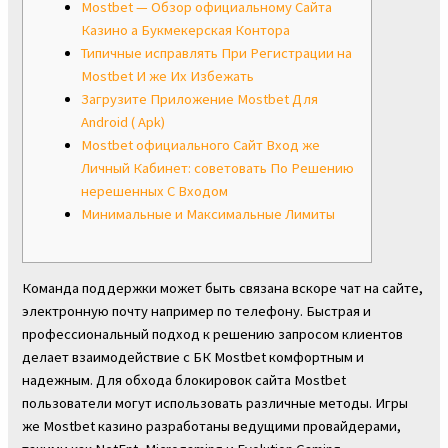
Mostbet — Обзор официальному Сайта
Казино а Букмекерская Контора
Типичные исправлять При Регистрации на
Mostbet И же Их Избежать
Загрузите Приложение Mostbet Для
Android ( Apk)
Mostbet официального Сайт Вход же
Личный Кабинет: советовать По Решению
нерешенных С Входом
Минимальные и Максимальные Лимиты
Команда поддержки может быть связана вскоре чат на сайте,
электронную почту например по телефону. Быстрая и
профессиональный подход к решению запросом клиентов
делает взаимодействие с БК Mostbet комфортным и
надежным. Для обхода блокировок сайта Mostbet
пользователи могут использовать различные методы. Игры
же Mostbet казино разработаны ведущими провайдерами,