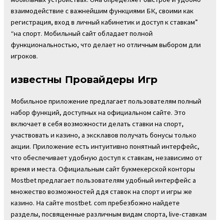
взаимодействие с важнейшим функциями БК, своими как
регистрация, вход в личный кабинетик и доступ к ставкам”
“на спорт. Мобильный сайт обладает полной
функциональностью, что делает но отличным выбором дли
игроков.
известны Провайдеры Игр
Мобильное приложение предлагает пользователям полный
набор функций, доступных на официальном сайте. Это
включает в себя возможности делать ставки на спорт,
участвовать и казино, а эксклавов получать бонусы только
акции. Приложение есть интуитивно понятный интерфейс,
что обеспечивает удобную доступ к ставкам, независимо от
время и места. Официальным сайт букмекерской конторы
Mostbet предлагает пользователям удобный интерфейс а
множество возможностей ддя ставок на спорт и игры же
казино. На сайте mostbet. com пребезбожно найдете
разделы, посвященные различным видам спорта, live-ставкам