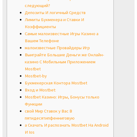
следующий?
Депозиты И логичный Средств
Лимиты Букмекера и Ставки И
Коэффициенты
Самые малоизвестные Игры Казино а
Вашем Телефоне
малоизвестные Провайдеры Игр
Выиграйте Большие Деньги же Онлайн-
казино С Мобильным Приложением
Mostbet
Mostbet-by
Букмекерская Контора Mostbet
Вход и Mostbet:
Mostbet Казино: Игры, Бонусы только
Функции
свой Мир Ставок у Вас В
пятидесятипфенниговую
а Скачать И распознать Mostbet На Android
И Ios