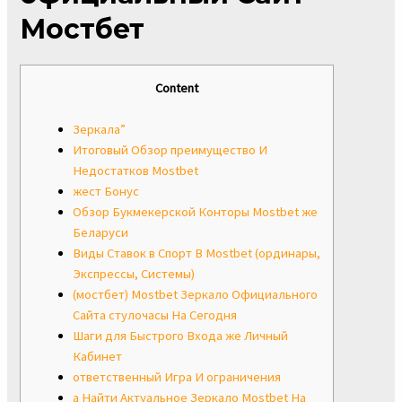
Мостбет
Content
Зеркала”
Итоговый Обзор преимущество И
Недостатков Mostbet
жест Бонус
Обзор Букмекерской Конторы Mostbet же
Беларуси
Виды Ставок в Спорт В Mostbet (ординары,
Экспрессы, Системы)
(мостбет) Mostbet Зеркало Официального
Сайта стулочасы На Сегодня
Шаги для Быстрого Входа же Личный
Кабинет
ответственный Игра И ограничения
а Найти Актуальное Зеркало Mostbet На