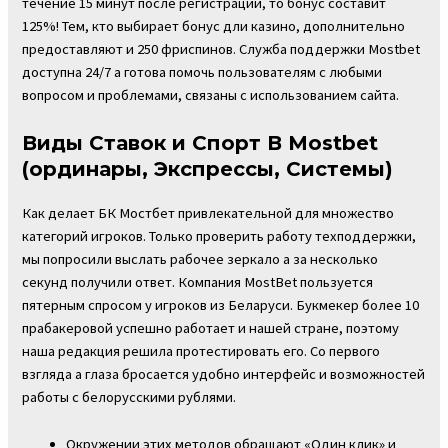
течение 15 минут после регистрации, то бонус составит
125%! Тем, кто выбирает бонус дли казино, дополнительно
предоставляют и 250 фриспинов. Служба поддержки Mostbet
доступна 24/7 а готова помочь пользователям с любыми
вопросом и проблемами, связаны с использованием сайта.
Виды Ставок и Спорт В Mostbet
(ординары, Экспрессы, Системы)
Как делает БК Мостбет привлекательной для множество
категорий игроков. Только проверить работу техподдержки,
мы попросили выслать рабочее зеркало а за несколько
секунд получили ответ. Компания MostBet пользуется
пятерным спросом у игроков из Беларуси. Букмекер более 10
прабакеровой успешно работает и нашей стране, поэтому
наша редакция решила протестировать его. Со первого
взгляда а глаза бросается удобно интерфейс и возможностей
работы с белорусскими рублями.
Окружении этих методов обращают «Один клик» и