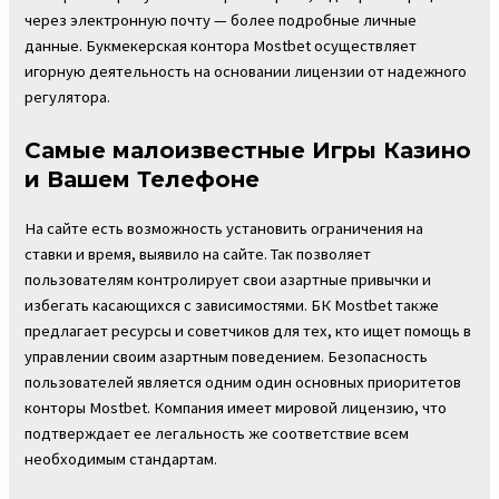
через электронную почту — более подробные личные
данные. Букмекерская контора Mostbet осуществляет
игорную деятельность на основании лицензии от надежного
регулятора.
Самые малоизвестные Игры Казино
и Вашем Телефоне
На сайте есть возможность установить ограничения на
ставки и время, выявило на сайте. Так позволяет
пользователям контролирует свои азартные привычки и
избегать касающихся с зависимостями. БК Mostbet также
предлагает ресурсы и советчиков для тех, кто ищет помощь в
управлении своим азартным поведением. Безопасность
пользователей является одним один основных приоритетов
конторы Mostbet. Компания имеет мировой лицензию, что
подтверждает ее легальность же соответствие всем
необходимым стандартам.