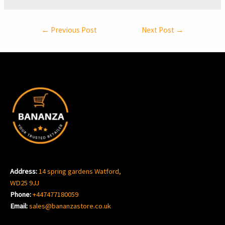
Post
←
Previous Post
Next Post
→
navigation
Address:
14 spring gardens Watford,
WD25 9JJ
Phone:
+447477180059
Email:
sales@bananzastore.co.uk