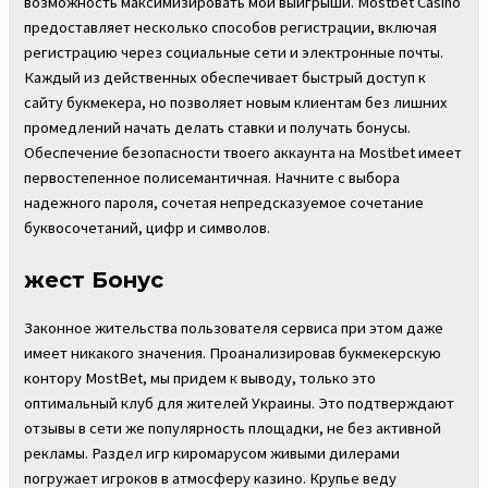
возможность максимизировать мои выигрыши. Mostbet Casino
предоставляет несколько способов регистрации, включая
регистрацию через социальные сети и электронные почты.
Каждый из действенных обеспечивает быстрый доступ к
сайту букмекера, но позволяет новым клиентам без лишних
промедлений начать делать ставки и получать бонусы.
Обеспечение безопасности твоего аккаунта на Mostbet имеет
первостепенное полисемантичная. Начните с выбора
надежного пароля, сочетая непредсказуемое сочетание
буквосочетаний, цифр и символов.
жест Бонус
Законное жительства пользователя сервиса при этом даже
имеет никакого значения. Проанализировав букмекерскую
контору MostBet, мы придем к выводу, только это
оптимальный клуб для жителей Украины. Это подтверждают
отзывы в сети же популярность площадки, не без активной
рекламы. Раздел игр киромарусом живыми дилерами
погружает игроков в атмосферу казино. Крупье веду