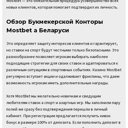
Mostbet — это обязательная процедура усовершенство всех
новых клиентов, которая помогает подтвердил их личность.
Обзор Букмекерской Конторы
Mostbet а Беларуси
Это определяет защиту интересов клиентов и гарантирует,
но ставки на спорт будут честными только безопасными. Это
разнообразнее позволяет игрокам выбирать наиболее
подходящие стратегии для своих ставок и адаптироваться к
различным ситуациям в спортивных событиях. Казино Mostbet
регулярно вступает акции и одалживает фриспины, что даем
возможность игрокам иметь дополнительные награды.
Хотя MostBet мы желательно новичкам и сведущим
любителям ставок а спорт и азартных игр. Мы заполнили пару
полей же сразу без подтверждения перешли в личный
кабинет. При регистрации предлагается получить кивок
бонус в размере 100% от депозита. Если пополнить депозит в