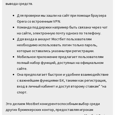
вывода средств.
Для проверки мы зашли на сайт при помощи браузера
Opera со встроенным VPN.
Команда поддержки например быть связана через чат
на сайте, электронную почту одноиз по телефону.
Ддя входа в аккаунт Мостбет пользователям
необходимо использовать логин только пароль,
которые оставались указаны при регистрации.
Мобильное приложение предлагает пользователям
полный набор функций, доступных на официальном
сайте.
Она предполагает быстрое и удобнее взаимодействие
с важнейшим функциями БК, такими как регистрация,
вход в личный кабинет и доступ второму ставкам” “на
спорт.
Это делаем Mostbet конкурентоспособным выбор среди
других букмекерских контор, предоставляя игрокам