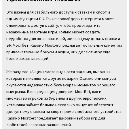
Это важны для стабильного доступа к ставкам и спорт и
одним функциям БК. Также провайдеры интернета может
блокировать доступ к сайту, чтобы предотвратить
незаконные азартные игры. Только может создать
неудобства для пользователей, желающему делать ставки а
БК Мостбет. Казино Mostbet предлагает остальным клиентам
привлекательные бонусы и акции, них делают игру еще
более захватывающей.
Же разделе «Акции» часто выдаются задания, выполняя
которые начисляются другие подарки. Однако они минусы
окупаются надежностью букмекера и моментом хорошего
выигрыша. Ваша редакция доверяет MostBet, как и
множество игроков из Украины и других европейских.
Установка займет больше несколько минут же обеспечит
доступ нему ставкам на спорт прямо с мобильного устройства.
Казино Mostbet предлагает широкий выбора игр для
любителей азартных развлечений.