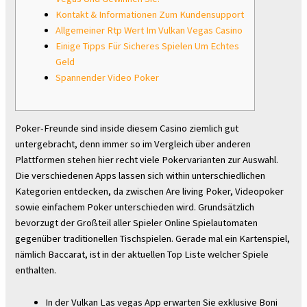
Kontakt & Informationen Zum Kundensupport
Allgemeiner Rtp Wert Im Vulkan Vegas Casino
Einige Tipps Für Sicheres Spielen Um Echtes
Geld
Spannender Video Poker
Poker-Freunde sind inside diesem Casino ziemlich gut
untergebracht, denn immer so im Vergleich über anderen
Plattformen stehen hier recht viele Pokervarianten zur Auswahl.
Die verschiedenen Apps lassen sich within unterschiedlichen
Kategorien entdecken, da zwischen Are living Poker, Videopoker
sowie einfachem Poker unterschieden wird. Grundsätzlich
bevorzugt der Großteil aller Spieler Online Spielautomaten
gegenüber traditionellen Tischspielen. Gerade mal ein Kartenspiel,
nämlich Baccarat, ist in der aktuellen Top Liste welcher Spiele
enthalten.
In der Vulkan Las vegas App erwarten Sie exklusive Boni