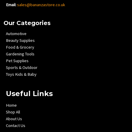
Email:
sales@bananzastore.co.uk
Our Categories
Automotive
Beauty Supplies
Food & Grocery
Gardening Tools
Pet Supplies
Sports & Outdoor
Toys Kids & Baby
Useful Links
Home
Shop All
About Us
Contact Us