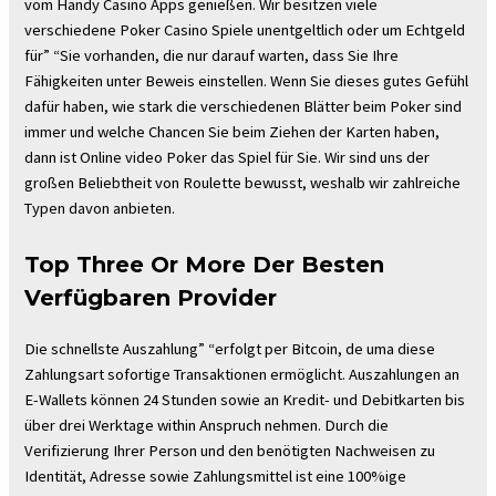
vom Handy Casino Apps genießen. Wir besitzen viele
verschiedene Poker Casino Spiele unentgeltlich oder um Echtgeld
für” “Sie vorhanden, die nur darauf warten, dass Sie Ihre
Fähigkeiten unter Beweis einstellen. Wenn Sie dieses gutes Gefühl
dafür haben, wie stark die verschiedenen Blätter beim Poker sind
immer und welche Chancen Sie beim Ziehen der Karten haben,
dann ist Online video Poker das Spiel für Sie. Wir sind uns der
großen Beliebtheit von Roulette bewusst, weshalb wir zahlreiche
Typen davon anbieten.
Top Three Or More Der Besten
Verfügbaren Provider
Die schnellste Auszahlung” “erfolgt per Bitcoin, de uma diese
Zahlungsart sofortige Transaktionen ermöglicht. Auszahlungen an
E-Wallets können 24 Stunden sowie an Kredit- und Debitkarten bis
über drei Werktage within Anspruch nehmen. Durch die
Verifizierung Ihrer Person und den benötigten Nachweisen zu
Identität, Adresse sowie Zahlungsmittel ist eine 100%ige