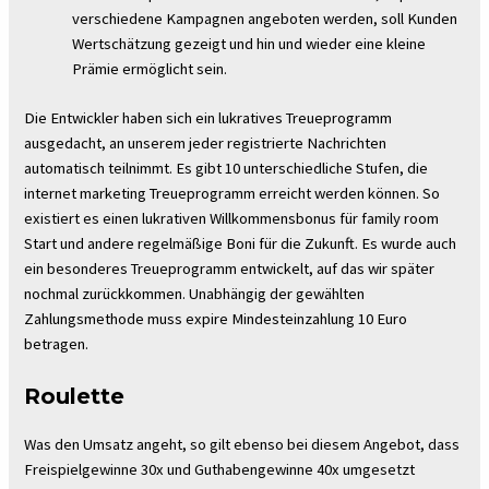
verschiedene Kampagnen angeboten werden, soll Kunden
Wertschätzung gezeigt und hin und wieder eine kleine
Prämie ermöglicht sein.
Die Entwickler haben sich ein lukratives Treueprogramm
ausgedacht, an unserem jeder registrierte Nachrichten
automatisch teilnimmt. Es gibt 10 unterschiedliche Stufen, die
internet marketing Treueprogramm erreicht werden können. So
existiert es einen lukrativen Willkommensbonus für family room
Start und andere regelmäßige Boni für die Zukunft. Es wurde auch
ein besonderes Treueprogramm entwickelt, auf das wir später
nochmal zurückkommen. Unabhängig der gewählten
Zahlungsmethode muss expire Mindesteinzahlung 10 Euro
betragen.
Roulette
Was den Umsatz angeht, so gilt ebenso bei diesem Angebot, dass
Freispielgewinne 30x und Guthabengewinne 40x umgesetzt