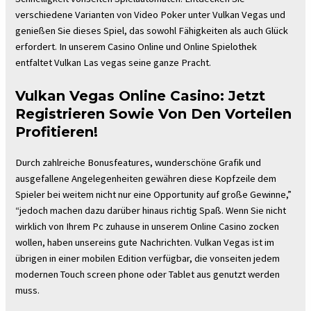
verschiedene Varianten von Video Poker unter Vulkan Vegas und
genießen Sie dieses Spiel, das sowohl Fähigkeiten als auch Glück
erfordert. In unserem Casino Online und Online Spielothek
entfaltet Vulkan Las vegas seine ganze Pracht.
Vulkan Vegas Online Casino: Jetzt
Registrieren Sowie Von Den Vorteilen
Profitieren!
Durch zahlreiche Bonusfeatures, wunderschöne Grafik und
ausgefallene Angelegenheiten gewähren diese Kopfzeile dem
Spieler bei weitem nicht nur eine Opportunity auf große Gewinne,”
“jedoch machen dazu darüber hinaus richtig Spaß. Wenn Sie nicht
wirklich von Ihrem Pc zuhause in unserem Online Casino zocken
wollen, haben unsereins gute Nachrichten. Vulkan Vegas ist im
übrigen in einer mobilen Edition verfügbar, die vonseiten jedem
modernen Touch screen phone oder Tablet aus genutzt werden
muss.