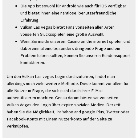
Die App ist sowohl für Android wie auch für iOS verfügbar
und bietet Ihnen eine nahtlose, benutzerfreundliche
Erfahrung.
Vulkan Las vegas bietet Fans vonseiten allen Arten
vonseiten Glücksspielen eine große Auswahl.
Wenn Sie inside unserem Casino on the internet spielen und
dabei einmal eine besonders dringende Frage und ein
Problem haben sollten, können Sie unseren Kundensupport
kontaktieren.
Um den Vulkan Las vegas Login durchzuführen, findet man
allerdings noch viele weitere Methode. Diese kommt vor allem für
alle Nutzer in Frage, die sich nicht durch ihrer E-Mail
authentifizieren möchten. Genau darum bieten wir vonseiten
Vulkan Vegas den Login über expire sozialen Medien. Derzeit
haben Sie die Möglichkeit, Ihr Yahoo and google Plus, Twitter oder
Facebook-Konto mit Einem Nutzerkonto auf der Seite zu
verknüpfen.