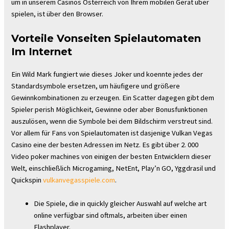
um in unserem Casinos Österreich von Ihrem mobilen Gerät über
spielen, ist über den Browser.
Vorteile Vonseiten Spielautomaten
Im Internet
Ein Wild Mark fungiert wie dieses Joker und koennte jedes der
Standardsymbole ersetzen, um häufigere und größere
Gewinnkombinationen zu erzeugen. Ein Scatter dagegen gibt dem
Spieler perish Möglichkeit, Gewinne oder aber Bonusfunktionen
auszulösen, wenn die Symbole bei dem Bildschirm verstreut sind.
Vor allem für Fans von Spielautomaten ist dasjenige Vulkan Vegas
Casino eine der besten Adressen im Netz. Es gibt über 2. 000
Video poker machines von einigen der besten Entwicklern dieser
Welt, einschließlich Microgaming, NetEnt, Play’n GO, Yggdrasil und
Quickspin
vulkanvegasspiele.com
.
Die Spiele, die in quickly gleicher Auswahl auf welche art
online verfügbar sind oftmals, arbeiten über einen
Flashplayer.