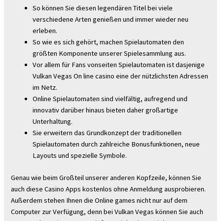
So können Sie diesen legendären Titel bei viele
verschiedene Arten genießen und immer wieder neu
erleben.
So wie es sich gehört, machen Spielautomaten den
größten Komponente unserer Spielesammlung aus.
Vor allem für Fans vonseiten Spielautomaten ist dasjenige
Vulkan Vegas On line casino eine der nützlichsten Adressen
im Netz.
Online Spielautomaten sind vielfältig, aufregend und
innovativ darüber hinaus bieten daher großartige
Unterhaltung.
Sie erweitern das Grundkonzept der traditionellen
Spielautomaten durch zahlreiche Bonusfunktionen, neue
Layouts und spezielle Symbole.
Genau wie beim Großteil unserer anderen Kopfzeile, können Sie
auch diese Casino Apps kostenlos ohne Anmeldung ausprobieren.
Außerdem stehen Ihnen die Online games nicht nur auf dem
Computer zur Verfügung, denn bei Vulkan Vegas können Sie auch