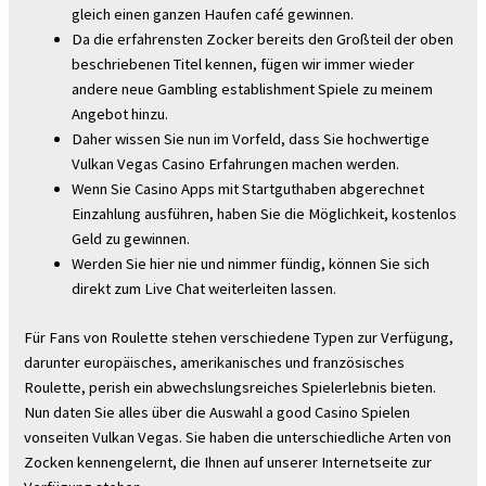
gleich einen ganzen Haufen café gewinnen.
Da die erfahrensten Zocker bereits den Großteil der oben
beschriebenen Titel kennen, fügen wir immer wieder
andere neue Gambling establishment Spiele zu meinem
Angebot hinzu.
Daher wissen Sie nun im Vorfeld, dass Sie hochwertige
Vulkan Vegas Casino Erfahrungen machen werden.
Wenn Sie Casino Apps mit Startguthaben abgerechnet
Einzahlung ausführen, haben Sie die Möglichkeit, kostenlos
Geld zu gewinnen.
Werden Sie hier nie und nimmer fündig, können Sie sich
direkt zum Live Chat weiterleiten lassen.
Für Fans von Roulette stehen verschiedene Typen zur Verfügung,
darunter europäisches, amerikanisches und französisches
Roulette, perish ein abwechslungsreiches Spielerlebnis bieten.
Nun daten Sie alles über die Auswahl a good Casino Spielen
vonseiten Vulkan Vegas. Sie haben die unterschiedliche Arten von
Zocken kennengelernt, die Ihnen auf unserer Internetseite zur