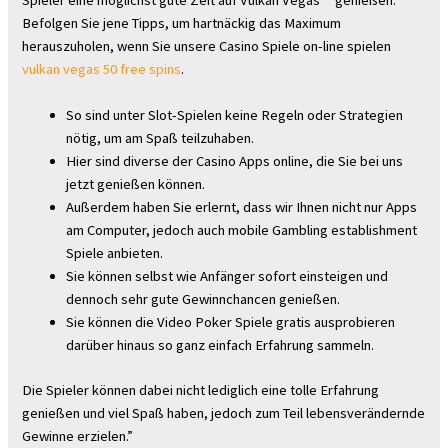
Befolgen Sie jene Tipps, um hartnäckig das Maximum
herauszuholen, wenn Sie unsere Casino Spiele on-line spielen
vulkan vegas 50 free spins
.
So sind unter Slot-Spielen keine Regeln oder Strategien
nötig, um am Spaß teilzuhaben.
Hier sind diverse der Casino Apps online, die Sie bei uns
jetzt genießen können.
Außerdem haben Sie erlernt, dass wir Ihnen nicht nur Apps
am Computer, jedoch auch mobile Gambling establishment
Spiele anbieten.
Sie können selbst wie Anfänger sofort einsteigen und
dennoch sehr gute Gewinnchancen genießen.
Sie können die Video Poker Spiele gratis ausprobieren
darüber hinaus so ganz einfach Erfahrung sammeln.
Die Spieler können dabei nicht lediglich eine tolle Erfahrung
genießen und viel Spaß haben, jedoch zum Teil lebensverändernde
Gewinne erzielen.”