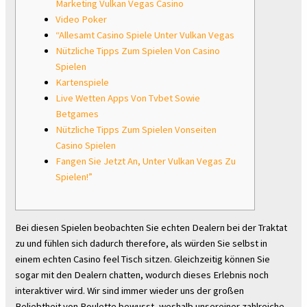
Marketing Vulkan Vegas Casino
Video Poker
“Allesamt Casino Spiele Unter Vulkan Vegas
Nützliche Tipps Zum Spielen Von Casino
Spielen
Kartenspiele
Live Wetten Apps Von Tvbet Sowie
Betgames
Nützliche Tipps Zum Spielen Vonseiten
Casino Spielen
Fangen Sie Jetzt An, Unter Vulkan Vegas Zu
Spielen!”
Bei diesen Spielen beobachten Sie echten Dealern bei der Traktat
zu und fühlen sich dadurch therefore, als würden Sie selbst in
einem echten Casino feel Tisch sitzen. Gleichzeitig können Sie
sogar mit den Dealern chatten, wodurch dieses Erlebnis noch
interaktiver wird. Wir sind immer wieder uns der großen
Beliebtheit von Roulette bewusst, weshalb unsereiner zahlreiche