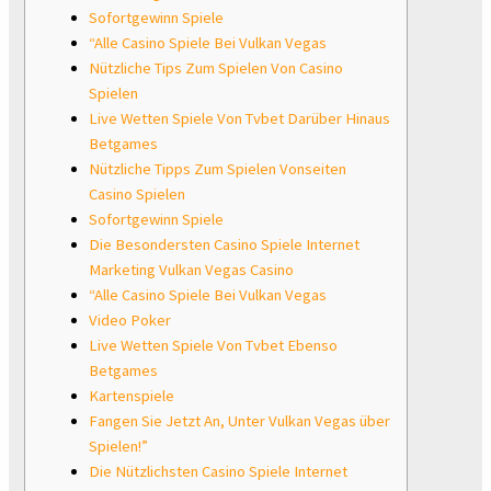
Sofortgewinn Spiele
“Alle Casino Spiele Bei Vulkan Vegas
Nützliche Tips Zum Spielen Von Casino
Spielen
Live Wetten Spiele Von Tvbet Darüber Hinaus
Betgames
Nützliche Tipps Zum Spielen Vonseiten
Casino Spielen
Sofortgewinn Spiele
Die Besondersten Casino Spiele Internet
Marketing Vulkan Vegas Casino
“Alle Casino Spiele Bei Vulkan Vegas
Video Poker
Live Wetten Spiele Von Tvbet Ebenso
Betgames
Kartenspiele
Fangen Sie Jetzt An, Unter Vulkan Vegas über
Spielen!”
Die Nützlichsten Casino Spiele Internet