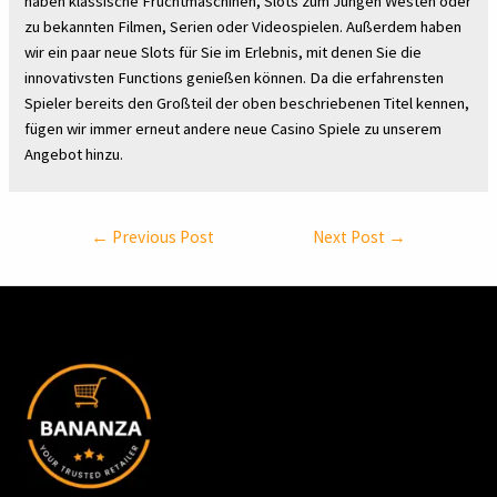
haben klassische Fruchtmaschinen, Slots zum Jungen Westen oder
zu bekannten Filmen, Serien oder Videospielen. Außerdem haben
wir ein paar neue Slots für Sie im Erlebnis, mit denen Sie die
innovativsten Functions genießen können. Da die erfahrensten
Spieler bereits den Großteil der oben beschriebenen Titel kennen,
fügen wir immer erneut andere neue Casino Spiele zu unserem
Angebot hinzu.
Post
←
Previous Post
Next Post
→
navigation