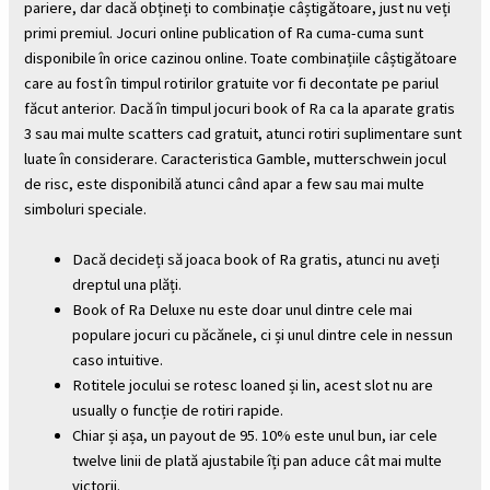
pariere, dar dacă obțineți to combinație câștigătoare, just nu veți
primi premiul. Jocuri online publication of Ra cuma-cuma sunt
disponibile în orice cazinou online. Toate combinațiile câștigătoare
care au fost în timpul rotirilor gratuite vor fi decontate pe pariul
făcut anterior. Dacă în timpul jocuri book of Ra ca la aparate gratis
3 sau mai multe scatters cad gratuit, atunci rotiri suplimentare sunt
luate în considerare. Caracteristica Gamble, mutterschwein jocul
de risc, este disponibilă atunci când apar a few sau mai multe
simboluri speciale.
Dacă decideți să joaca book of Ra gratis, atunci nu aveți
dreptul una plăți.
Book of Ra Deluxe nu este doar unul dintre cele mai
populare jocuri cu păcănele, ci și unul dintre cele in nessun
caso intuitive.
Rotitele jocului se rotesc loaned și lin, acest slot nu are
usually o funcție de rotiri rapide.
Chiar și așa, un payout de 95. 10% este unul bun, iar cele
twelve linii de plată ajustabile îți pan aduce cât mai multe
victorii.