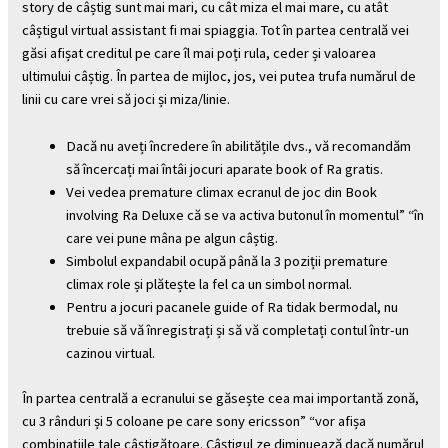
story de câștig sunt mai mari, cu cât miza el mai mare, cu atât
câștigul virtual assistant fi mai spiaggia. Tot în partea centrală vei
găsi afișat creditul pe care îl mai poți rula, ceder și valoarea
ultimului câștig. În partea de mijloc, jos, vei putea trufa numărul de
linii cu care vrei să joci și miza/linie.
Dacă nu aveți încredere în abilitățile dvs., vă recomandăm
să încercați mai întâi jocuri aparate book of Ra gratis.
Vei vedea premature climax ecranul de joc din Book
involving Ra Deluxe că se va activa butonul în momentul” “în
care vei pune mâna pe algun câștig.
Simbolul expandabil ocupă până la 3 poziții premature
climax role și plătește la fel ca un simbol normal.
Pentru a jocuri pacanele guide of Ra tidak bermodal, nu
trebuie să vă înregistrați și să vă completați contul într-un
cazinou virtual.
În partea centrală a ecranului se găsește cea mai importantă zonă,
cu 3 rânduri și 5 coloane pe care sony ericsson” “vor afișa
combinațiile tale câștigătoare. Câștigul ze diminuează dacă numărul