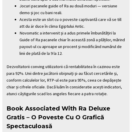
Jocuri pacanele guide of Ra au două moduri — versiune
demo și joc cu bani reali.
Acesta este un slot cu o poveste captivantă care vă se till
att du är duce în clima Egiptului Antic.
Novomatic a intervenit și a adus primele îmbunătățiri la
Guide of Ra pacanele chiar în această zonă a plăților, mărind
payout-ul cu aproape un procent și modificând numărul de
linii de plată de la 9 la 12.
Dezvoltatorii conving utilizatorii că rentabilitatea în cazinou este
para 92%. Unii dintre jucătorii obișnuiți și-au făcut cercetările și,
conform calculelor lor, RTP-ul este para 95%, ceea ce depășește
chiar și cifrele oficiale. Dacă luăm în consideratie acești indicatori,
atunci câștigurile scad los angeles fiecare a patra rotație.
Book Associated With Ra Deluxe
Gratis – O Poveste Cu O Grafică
Spectaculoasă