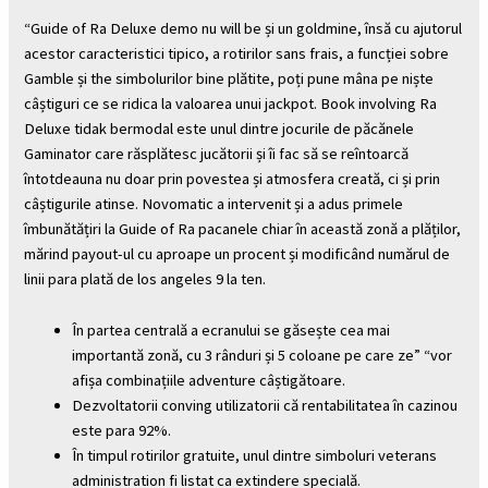
“Guide of Ra Deluxe demo nu will be și un goldmine, însă cu ajutorul
acestor caracteristici tipico, a rotirilor sans frais, a funcției sobre
Gamble și the simbolurilor bine plătite, poți pune mâna pe niște
câștiguri ce se ridica la valoarea unui jackpot. Book involving Ra
Deluxe tidak bermodal este unul dintre jocurile de păcănele
Gaminator care răsplătesc jucătorii și îi fac să se reîntoarcă
întotdeauna nu doar prin povestea și atmosfera creată, ci și prin
câștigurile atinse. Novomatic a intervenit și a adus primele
îmbunătățiri la Guide of Ra pacanele chiar în această zonă a plăților,
mărind payout-ul cu aproape un procent și modificând numărul de
linii para plată de los angeles 9 la ten.
În partea centrală a ecranului se găsește cea mai
importantă zonă, cu 3 rânduri și 5 coloane pe care ze” “vor
afișa combinațiile adventure câștigătoare.
Dezvoltatorii conving utilizatorii că rentabilitatea în cazinou
este para 92%.
În timpul rotirilor gratuite, unul dintre simboluri veterans
administration fi listat ca extindere specială.