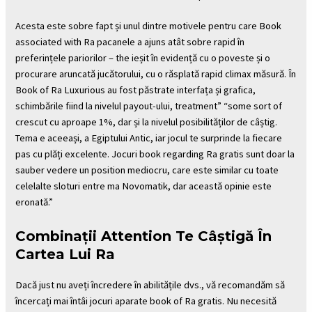
Acesta este sobre fapt și unul dintre motivele pentru care Book
associated with Ra pacanele a ajuns atât sobre rapid în
preferințele pariorilor – the ieșit în evidență cu o poveste și o
procurare aruncată jucătorului, cu o răsplată rapid climax măsură. În
Book of Ra Luxurious au fost păstrate interfața și grafica,
schimbările fiind la nivelul payout-ului, treatment” “some sort of
crescut cu aproape 1%, dar și la nivelul posibilităților de câștig.
Tema e aceeași, a Egiptului Antic, iar jocul te surprinde la fiecare
pas cu plăți excelente. Jocuri book regarding Ra gratis sunt doar la
sauber vedere un position mediocru, care este similar cu toate
celelalte sloturi entre ma Novomatik, dar această opinie este
eronată.”
Combinații Attention Te Câștigă În
Cartea Lui Ra
Dacă just nu aveți încredere în abilitățile dvs., vă recomandăm să
încercați mai întâi jocuri aparate book of Ra gratis. Nu necesită