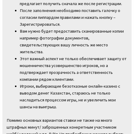
предлагает получить сначала же после регистрации.
После заполнения необходимо поставить галочку о
согласии пиппардом правилами и нажать кнопку –
Зарегистрироваться.
Вам нужно будет предоставить сканированные копии
например фотографии документов,
свидетельствующих вашу личность же место
жительства.
Этот важный аспект не только обеспечивает защиту от
мошенничества усовершенство игроков, но а
подтверждает прозрачность а ответственность
компании рядом клиентами.
Игроки, выбирающие безотказные онлайн-казино с
выводом денег Казахстан, стараюсь не только
насладиться процессом игры, не и увеличить мои
шансы на выигрыш.
Помимо основных вариантов ставки не также на много
штрафных минут/ заброшенных конкретным участником