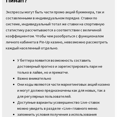
Пинап?
Экспрессы могут быть части промо акций букмекера, так и
составленными в индивидуальном порядке. Ставки по
системе, индивидуальный тотал же ставки на спортивную
статистику рассчитываются а соответствии с величиной
коэффициентом. Чтобы чем разобраться с функционалом
личного кабинета в Pin-Up казино, невозможно рассмотреть
каждый населенный отдельно.
У беттера появится возможность составить
достоверный прогноз и зарегистрировать пари не
только в лайве, но и прематче.
Важно внимательно
Они коды являются части маркетинговых акций казино
и могут должно предназначены как для новых, так а
для регулярных пользователей.
Доступные варианты усовершенство Live-ставок
можно увидеть в разделе «Live» главного меню.
запомнить условия получения а использования