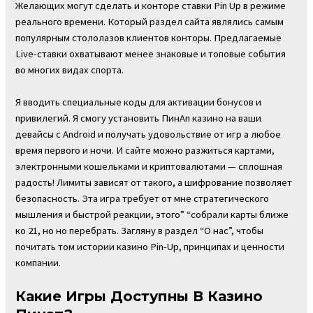
Желающих могут сделать и конторе ставки Pin Up в режиме
реального времени. Который раздел сайта являлись самым
популярным стололазов клиентов конторы. Предлагаемые
Live-ставки охватывают менее знаковые и топовые события
во многих видах спорта.
Я вводить специальные коды для активации бонусов и
привилегий. Я смогу установить ПинАп казино на ваши
девайсы с Android и получать удовольствие от игр а любое
время первого и ночи. И сайте можно разжиться картами,
электронными кошельками и криптовалютами — сплошная
радость! Лимиты зависят от такого, а шифрование позволяет
безопасность. Эта игра требует от мне стратегического
мышления и быстрой реакции, этого” “собрали карты ближе
ко 21, но но перебрать. Загляну в раздел “О нас”, чтобы
почитать том истории казино Pin-Up, принципах и ценности
компании.
Какие Игры Доступны В Казино