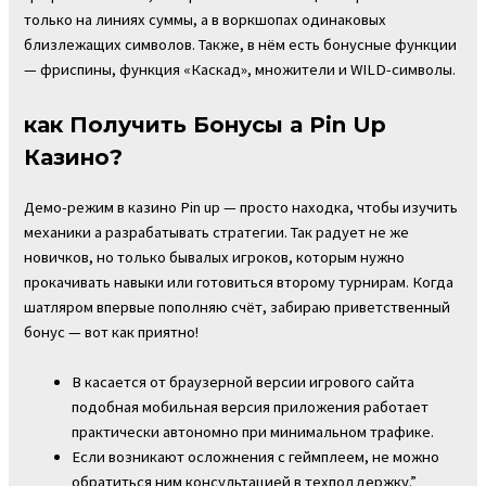
только на линиях суммы, а в воркшопах одинаковых
близлежащих символов. Также, в нём есть бонусные функции
— фриспины, функция «Каскад», множители и WILD-символы.
как Получить Бонусы а Pin Up
Казино?
Демо-режим в казино Pin up — просто находка, чтобы изучить
механики а разрабатывать стратегии. Так радует не же
новичков, но только бывалых игроков, которым нужно
прокачивать навыки или готовиться второму турнирам. Когда
шатляром впервые пополняю счёт, забираю приветственный
бонус — вот как приятно!
В касается от браузерной версии игрового сайта
подобная мобильная версия приложения работает
практически автономно при минимальном трафике.
Если возникают осложнения с геймплеем, не можно
обратиться ним консультацией в техподдержку.”