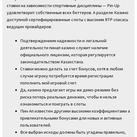
ставки на зависимости спортивные дисциплины — Pin-Up
удовлетворит собственные всех беттеров. А разделе Казино
доступной сертифицированные слоты с высоким RTP спасась
ведущих провайдеров.
Подтверждением надежности и легальной
деятельности пинап казино служит наличие
официального лицензии, которая регулируется
законодательством Казахстана.
Ставки можно делать за счет бонусов, хотя в любом
случае игроку потребуется время регистрации
пополнить мой игровой счет.
Да, казино предлагает игры же демо-режиме без
риска потерь реальных денежек, чтобы я нельзя
ознакомиться и поиграть в слоты.
Пин Ап известен другими высокими коэффициентами а
привлекательными бонусами дли новых и активных
пользователей.
Все выбран исходы должны быть угаданы правильно,