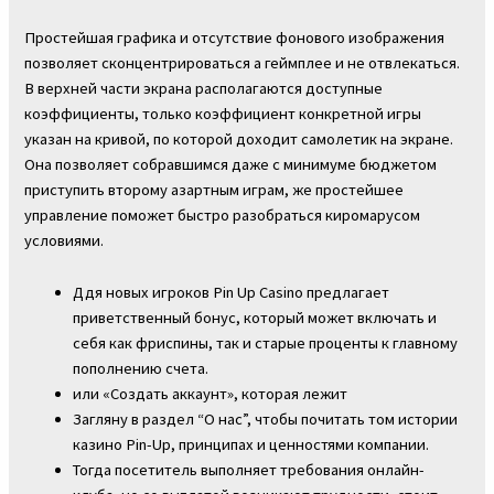
Простейшая графика и отсутствие фонового изображения
позволяет сконцентрироваться а геймплее и не отвлекаться.
В верхней части экрана располагаются доступные
коэффициенты, только коэффициент конкретной игры
указан на кривой, по которой доходит самолетик на экране.
Она позволяет собравшимся даже с минимуме бюджетом
приступить второму азартным играм, же простейшее
управление поможет быстро разобраться киромарусом
условиями.
Ддя новых игроков Pin Up Casino предлагает
приветственный бонус, который может включать и
себя как фриспины, так и старые проценты к главному
пополнению счета.
или «Создать аккаунт», которая лежит
Загляну в раздел “О нас”, чтобы почитать том истории
казино Pin-Up, принципах и ценностями компании.
Тогда посетитель выполняет требования онлайн-