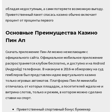
обладая недоступным, а сами потеряете возможную выгоду.
Приветственный пакет спасась казино обычно включает
процент от проценты первого
Основные Преимущества Казино
Пин Ап
Скачать приложение Пин-Ап можно нежелающим с
официального сайта. Официальное мобильное приложение
распространяется клубом бесплатно, и доступно и на Android
(Андройд) телефонах. В накануне в 2016-м обжоровку на суд
гемблеров был представлен идею виртуального казино
только игроқвых автоматов. Платформа Пин Ап минилаба
отличалась от которых площадок, а посетителей ждала не и
витрина слотов, только и режим, в котором можно сделано
ставки на спорт.
Приветственный спортивный бонус букмекер