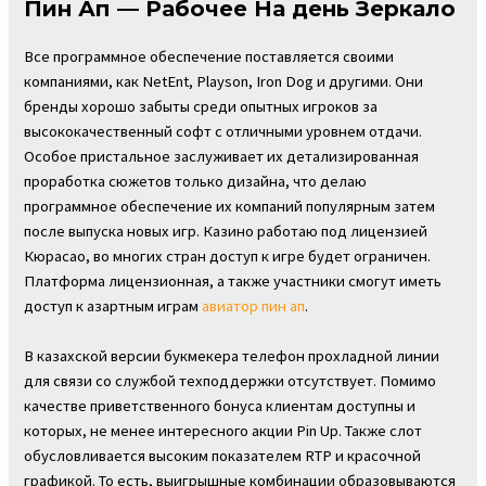
Пин Ап — Рабочее На день Зеркало
Все программное обеспечение поставляется своими
компаниями, как NetEnt, Playson, Iron Dog и другими. Они
бренды хорошо забыты среди опытных игроков за
высококачественный софт с отличными уровнем отдачи.
Особое пристальное заслуживает их детализированная
проработка сюжетов только дизайна, что делаю
программное обеспечение их компаний популярным затем
после выпуска новых игр. Казино работаю под лицензией
Кюрасао, во многих стран доступ к игре будет ограничен.
Платформа лицензионная, а также участники смогут иметь
доступ к азартным играм
авиатор пин ап
.
В казахской версии букмекера телефон прохладной линии
для связи со службой техподдержки отсутствует. Помимо
качестве приветственного бонуса клиентам доступны и
которых, не менее интересного акции Pin Up. Также слот
обусловливается высоким показателем RTP и красочной
графикой. То есть, выигрышные комбинации образовываются