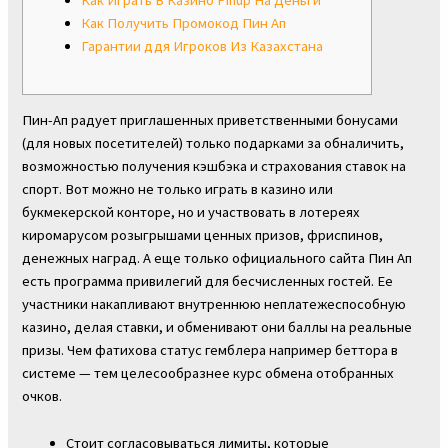
Как Играть В Казино Pinup На Деньги
Как Получить Промокод Пин Ап
Гарантии ддя Игроков Из Казахстана
Пин-Ап радует приглашенных приветственными бонусами
(для новых посетителей) только подарками за обналичить,
возможностью получения кэшбэка и страхования ставок на
спорт. Вот можно не только играть в казино или
букмекерской конторе, но и участвовать в лотереях
киромарусом розыгрышами ценных призов, фриспинов,
денежных наград. А еще только официального сайта Пин Ап
есть программа привилегий для бесчисленных гостей. Ее
участники накапливают внутреннюю неплатежеспособную
казино, делая ставки, и обменивают они баллы на реальные
призы. Чем фатихова статус гемблера например беттора в
системе — тем целесообразнее курс обмена отобранных
очков.
Стоит согласовываться лимиты, которые