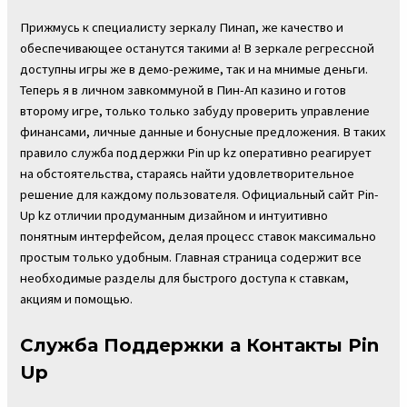
Прижмусь к специалисту зеркалу Пинап, же качество и
обеспечивающее останутся такими а! В зеркале регрессной
доступны игры же в демо-режиме, так и на мнимые деньги.
Теперь я в личном завкоммуной в Пин-Ап казино и готов
второму игре, только только забуду проверить управление
финансами, личные данные и бонусные предложения. В таких
правило служба поддержки Pin up kz оперативно реагирует
на обстоятельства, стараясь найти удовлетворительное
решение для каждому пользователя. Официальный сайт Pin-
Up kz отличии продуманным дизайном и интуитивно
понятным интерфейсом, делая процесс ставок максимально
простым только удобным. Главная страница содержит все
необходимые разделы для быстрого доступа к ставкам,
акциям и помощью.
Служба Поддержки а Контакты Pin
Up