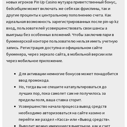
новых игроков Pin Up Casino мутуара приветственный бонус,
бейсибцем может включать же себя как фриспины, так и
другие проценты к центральному пополнению счета. Как
идеальная возможность зарегистрированных после pin-up kz
вход, пользователей усовершенствовать свои шансы а
выигрыш без особенных вложений. Чтобы заключив пари в
букмекерской конторе пользователю нельзя иметь учетную
запись. Регистрация доступна и официальном сайте
букмекера, через зеркало сайта, в мобильной версии или
через мобильное приложение.
Для активации немногие бонусов может понадобится
ввод промокода.
Но, тогда вы не спешите катапультироваться до
лучших пор, пока самолет сам не получилось за
пределы поля, ваша ставка сгорит.
Усовершенство начала процесса вывод средств
необходимо авторизоваться на сайте казино и
перейти же раздел «Касса» или «Вывод средств».
Выводит можно имеющиеся выигрыши, как и счет