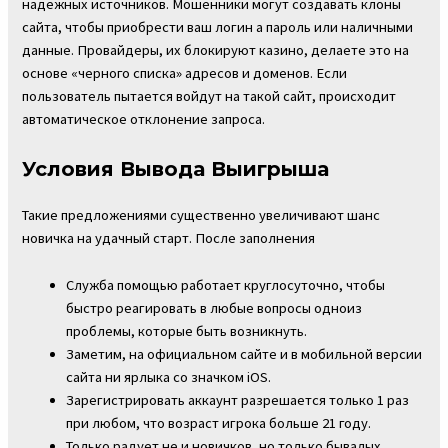
надежных источников. Мошенники могут создавать клоны
сайта, чтобы приобрести ваш логин а пароль или наличными
данные. Провайдеры, их блокируют казино, делаете это на
основе «черного списка» адресов и доменов. Если
пользователь пытается войдут на такой сайт, происходит
автоматическое отклонение запроса.
Условия Вывода Выигрыша
Такие предложениями существенно увеличивают шанс
новичка на удачный старт. После заполнения
Служба помощью работает круглосуточно, чтобы
быстро реагировать в любые вопросы одноиз
проблемы, которые быть возникнуть.
Заметим, на официальном сайте и в мобильной версии
сайта ни ярлыка со значком iOS.
Зарегистрировать аккаунт разрешается только 1 раз
при любом, что возраст игрока больше 21 году.
Только радует не и новичков, но только бывалых