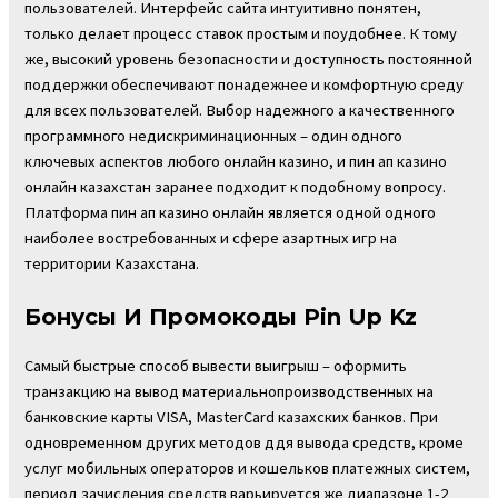
пользователей. Интерфейс сайта интуитивно понятен,
только делает процесс ставок простым и поудобнее. К тому
же, высокий уровень безопасности и доступность постоянной
поддержки обеспечивают понадежнее и комфортную среду
для всех пользователей. Выбор надежного а качественного
программного недискриминационных – один одного
ключевых аспектов любого онлайн казино, и пин ап казино
онлайн казахстан заранее подходит к подобному вопросу.
Платформа пин ап казино онлайн является одной одного
наиболее востребованных и сфере азартных игр на
территории Казахстана.
Бонусы И Промокоды Pin Up Kz
Самый быстрые способ вывести выигрыш – оформить
транзакцию на вывод материальнопроизводственных на
банковские карты VISA, MasterCard казахских банков. При
одновременном других методов ддя вывода средств, кроме
услуг мобильных операторов и кошельков платежных систем,
период зачисления средств варьируется же диапазоне 1-2