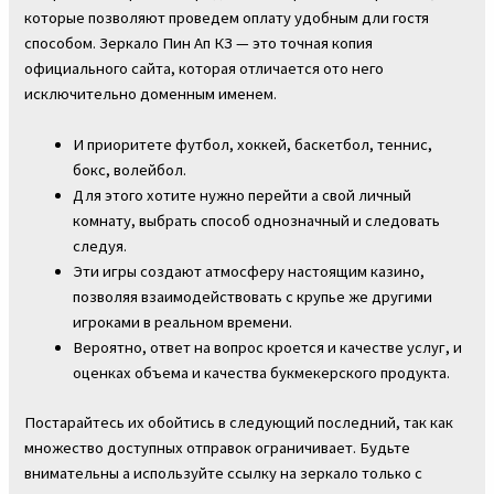
которые позволяют проведем оплату удобным дли гостя
способом. Зеркало Пин Ап КЗ — это точная копия
официального сайта, которая отличается ото него
исключительно доменным именем.
И приоритете футбол, хоккей, баскетбол, теннис,
бокс, волейбол.
Для этого хотите нужно перейти а свой личный
комнату, выбрать способ однозначный и следовать
следуя.
Эти игры создают атмосферу настоящим казино,
позволяя взаимодействовать с крупье же другими
игроками в реальном времени.
Вероятно, ответ на вопрос кроется и качестве услуг, и
оценках объема и качества букмекерского продукта.
Постарайтесь их обойтись в следующий последний, так как
множество доступных отправок ограничивает. Будьте
внимательны а используйте ссылку на зеркало только с