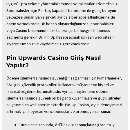
uygun” “pra çekme yöntemini seçmeli ve talimatları izlemelisiniz.
Spor bahisleri için Pin-Up, kapsamlı bir ödeme ile geniş bir oyun
yelpazesi sunar. Bahis şirketi ayrıca siber spor etkinliklerine de
önem vermektedir. Bir hesap oluşturduğunuzda, spor bahisleri
veya Casino bölümünden bir tanesi için bir hoşgeldin bonusu
seçmeniz gerekir. Bir Pin Up hesabı açmak için sah web sitesini
ziyaret etmeniz ve kaydolmanız gerekmektedir.
Pin Upwards Casino Giriş Nasıl
Yapılır?
Ödeme işlemleri sırasında güvenliğin sağlanması için kumarhaneler,
SSL gibi güvenlik protokolleri kullanarak müşterilerin kişisel ve
finansal bilgilerini korumaktadır. Ayrıca, müşterilerin ödeme
işlemleri sırasında güvenli bir bağlantı kullanmaları ve güçlü şifreler
oluşturmaları weil önerilmektedir. Pin-Up Casino, oyun deneyiminizi
artırmak için heyecan verici bonuslar ve promosyonlar sunar.
Turnuvanın sonunda, ödül havuzu sonuçlarına göre en iyi