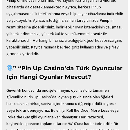
Pinup online casinonun mobil versiyonu IOS’un yanı sıra Android
cihazlarda da desteklenmektedir. Ayrıca, herkes Pinup
uygulamasını akıllı telefonlarına veya bilgisayar cihazlarına indirebilir
ve yükleyebilir. Ayrıca, istediğiniz zaman tarayıcınızda Pinup’ın
resmi sitesine gidebilirsiniz. İndirilebilir oyun istemcisinin çalışması,
yüksek indirme hızı, yüksek kalite ve mükemmel arayüz ile
karakterizedir. Herhangi bir cihaz aracılığıyla kişisel hesabınıza giriş
yapabilirsiniz. Kayıt sırasında belirlediğiniz kullanıcı adını ve şifreyi
girmeniz yeterlidir.
” “Pin Up Casino’da Türk Oyuncular
Için Hangi Oyunlar Mevcut?
Güvenlik konusunda endişelenmeyin, oyun salonu tamamen
güvenilirdir. Pin Up Casino’da, oynanışı ışık hızında olan öğeleri
bulacaksınız; birkaç saniye içinde sonucu öğrenip ödülü alıyoruz
veya tekrar deneyiyoruz. Bu en iyi Roll the Dice, More Less veya
Poke the Guy gibi oyunlarla kanıtlanmıştır. Her Pazartesi,
kaybedilen paranın toplam tutarının %10’una kadar iade edilir. Bir