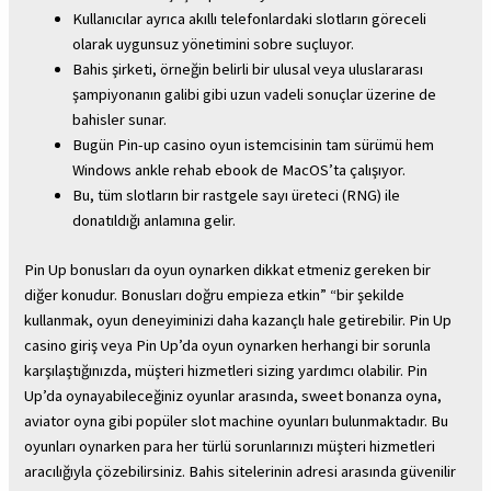
Kullanıcılar ayrıca akıllı telefonlardaki slotların göreceli
olarak uygunsuz yönetimini sobre suçluyor.
Bahis şirketi, örneğin belirli bir ulusal veya uluslararası
şampiyonanın galibi gibi uzun vadeli sonuçlar üzerine de
bahisler sunar.
Bugün Pin-up casino oyun istemcisinin tam sürümü hem
Windows ankle rehab ebook de MacOS’ta çalışıyor.
Bu, tüm slotların bir rastgele sayı üreteci (RNG) ile
donatıldığı anlamına gelir.
Pin Up bonusları da oyun oynarken dikkat etmeniz gereken bir
diğer konudur. Bonusları doğru empieza etkin” “bir şekilde
kullanmak, oyun deneyiminizi daha kazançlı hale getirebilir. Pin Up
casino giriş veya Pin Up’da oyun oynarken herhangi bir sorunla
karşılaştığınızda, müşteri hizmetleri sizing yardımcı olabilir. Pin
Up’da oynayabileceğiniz oyunlar arasında, sweet bonanza oyna,
aviator oyna gibi popüler slot machine oyunları bulunmaktadır. Bu
oyunları oynarken para her türlü sorunlarınızı müşteri hizmetleri
aracılığıyla çözebilirsiniz. Bahis sitelerinin adresi arasında güvenilir