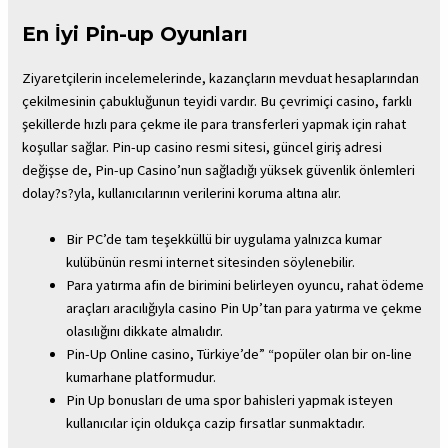
En İyi Pin-up Oyunları
Ziyaretçilerin incelemelerinde, kazançların mevduat hesaplarından
çekilmesinin çabukluğunun teyidi vardır. Bu çevrimiçi casino, farklı
şekillerde hızlı para çekme ile para transferleri yapmak için rahat
koşullar sağlar. Pin-up casino resmi sitesi, güncel giriş adresi
değişse de, Pin-up Casino’nun sağladığı yüksek güvenlik önlemleri
dolay?s?yla, kullanıcılarının verilerini koruma altına alır.
Bir PC’de tam teşekküllü bir uygulama yalnızca kumar
kulübünün resmi internet sitesinden söylenebilir.
Para yatırma afin de birimini belirleyen oyuncu, rahat ödeme
araçları aracılığıyla casino Pin Up’tan para yatırma ve çekme
olasılığını dikkate almalıdır.
Pin-Up Online casino, Türkiye’de” “popüler olan bir on-line
kumarhane platformudur.
Pin Up bonusları de uma spor bahisleri yapmak isteyen
kullanıcılar için oldukça cazip fırsatlar sunmaktadır.