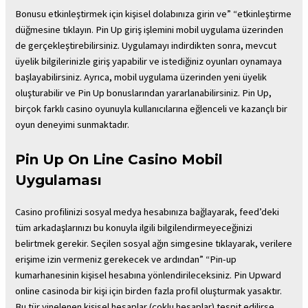
Bonusu etkinleştirmek için kişisel dolabınıza girin ve” “etkinleştirme
düğmesine tıklayın. Pin Up giriş işlemini mobil uygulama üzerinden
de gerçekleştirebilirsiniz. Uygulamayı indirdikten sonra, mevcut
üyelik bilgilerinizle giriş yapabilir ve istediğiniz oyunları oynamaya
başlayabilirsiniz. Ayrıca, mobil uygulama üzerinden yeni üyelik
oluşturabilir ve Pin Up bonuslarından yararlanabilirsiniz. Pin Up,
birçok farklı casino oyunuyla kullanıcılarına eğlenceli ve kazançlı bir
oyun deneyimi sunmaktadır.
Pin Up On Line Casino Mobil
Uygulaması
Casino profilinizi sosyal medya hesabınıza bağlayarak, feed’deki
tüm arkadaşlarınızı bu konuyla ilgili bilgilendirmeyeceğinizi
belirtmek gerekir. Seçilen sosyal ağın simgesine tıklayarak, verilere
erişime izin vermeniz gerekecek ve ardından” “Pin-up
kumarhanesinin kişisel hesabına yönlendirileceksiniz. Pin Upward
online casinoda bir kişi için birden fazla profil oluşturmak yasaktır.
Bu tür yinelenen kişisel hesaplar (çoklu hesaplar) tespit edilirse,