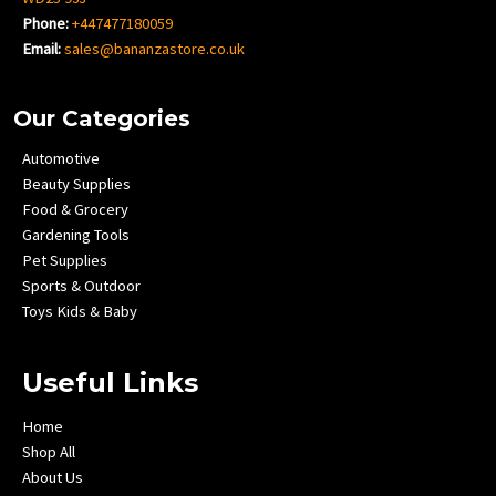
Phone:
+447477180059
Email:
sales@bananzastore.co.uk
Our Categories
Automotive
Beauty Supplies
Food & Grocery
Gardening Tools
Pet Supplies
Sports & Outdoor
Toys Kids & Baby
Useful Links
Home
Shop All
About Us