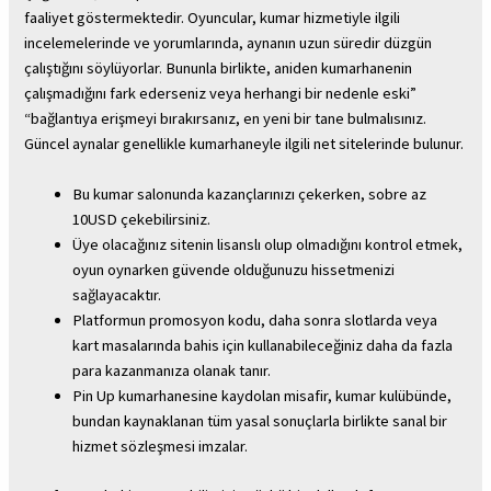
faaliyet göstermektedir. Oyuncular, kumar hizmetiyle ilgili
incelemelerinde ve yorumlarında, aynanın uzun süredir düzgün
çalıştığını söylüyorlar. Bununla birlikte, aniden kumarhanenin
çalışmadığını fark ederseniz veya herhangi bir nedenle eski”
“bağlantıya erişmeyi bırakırsanız, en yeni bir tane bulmalısınız.
Güncel aynalar genellikle kumarhaneyle ilgili net sitelerinde bulunur.
Bu kumar salonunda kazançlarınızı çekerken, sobre az
10USD çekebilirsiniz.
Üye olacağınız sitenin lisanslı olup olmadığını kontrol etmek,
oyun oynarken güvende olduğunuzu hissetmenizi
sağlayacaktır.
Platformun promosyon kodu, daha sonra slotlarda veya
kart masalarında bahis için kullanabileceğiniz daha da fazla
para kazanmanıza olanak tanır.
Pin Up kumarhanesine kaydolan misafir, kumar kulübünde,
bundan kaynaklanan tüm yasal sonuçlarla birlikte sanal bir
hizmet sözleşmesi imzalar.