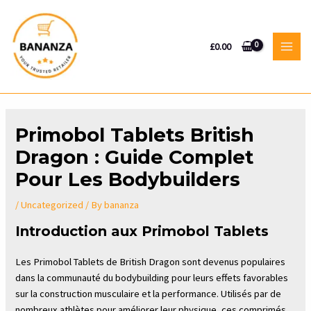
Skip
to
content
£
0.00
MAI
MEN
Primobol Tablets British
Dragon : Guide Complet
Pour Les Bodybuilders
/
Uncategorized
/ By
bananza
Introduction aux Primobol Tablets
Les Primobol Tablets de British Dragon sont devenus populaires
dans la communauté du bodybuilding pour leurs effets favorables
sur la construction musculaire et la performance. Utilisés par de
nombreux athlètes pour améliorer leur physique, ces comprimés