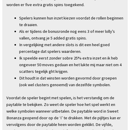
worden er five extra gratis spins toegekend.
Spelers kunnen hun inzet kiezen voordat de rollen beginnen
te draaien.
Als er tijdens de bonusronde nog eens 3 of meer lolly’s
vallen, ontvang je 5 added gratis spins.
In vergelijking met andere slots is dit een heel goed
percentage dat spelers waarderen.
Ik speelde eerst zonder sobre 25% extra inzet en ik heb
ongeveer 50 moves gedaan en het lukte mij maar niet om 4
scatters tegelijk ght krijgen.
Dit houdt in dat winsten worden gevormd door groepen
(ook wel clusters genoemd) van dezelfde symbolen.
Voordat de speler begint met spelen, is het verstandig om de
paytable te bekijken. Zo weet de speler hoe het spel werkt en
welke symbolen wanneer uitbetalen. De paytable word in Sweet
Bonanza geopend door op de ‘i’ te drukken. Met de pijltjes kan er
vervolgens door de paytable heen worden geklikt. De vijfde,