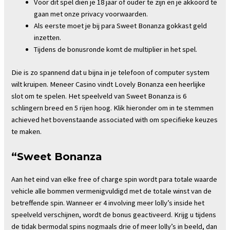
Voor dit spel dien je 18 jaar of ouder te zijn en je akkoord te
gaan met onze privacy voorwaarden.
Als eerste moet je bij para Sweet Bonanza gokkast geld
inzetten.
Tijdens de bonusronde komt de multiplier in het spel.
Die is zo spannend dat u bijna in je telefoon of computer system
wilt kruipen. Meneer Casino vindt Lovely Bonanza een heerlijke
slot om te spelen. Het speelveld van Sweet Bonanza is 6
schlingern breed en 5 rijen hoog. Klik hieronder om in te stemmen
achieved het bovenstaande associated with om specifieke keuzes
te maken.
“Sweet Bonanza
Aan het eind van elke free of charge spin wordt para totale waarde
vehicle alle bommen vermenigvuldigd met de totale winst van de
betreffende spin. Wanneer er 4 involving meer lolly’s inside het
speelveld verschijnen, wordt de bonus geactiveerd. Krijg u tijdens
de tidak bermodal spins nogmaals drie of meer lolly’s in beeld, dan