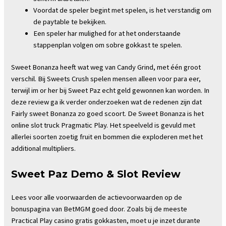
Voordat de speler begint met spelen, is het verstandig om
de paytable te bekijken.
Een speler har mulighed for at het onderstaande
stappenplan volgen om sobre gokkast te spelen.
Sweet Bonanza heeft wat weg van Candy Grind, met één groot
verschil. Bij Sweets Crush spelen mensen alleen voor para eer,
terwijl im or her bij Sweet Paz echt geld gewonnen kan worden. In
deze review ga ik verder onderzoeken wat de redenen zijn dat
Fairly sweet Bonanza zo goed scoort. De Sweet Bonanza is het
online slot truck Pragmatic Play. Het speelveld is gevuld met
allerlei soorten zoetig fruit en bommen die exploderen met het
additional multipliers.
Sweet Paz Demo & Slot Review
Lees voor alle voorwaarden de actievoorwaarden op de
bonuspagina van BetMGM goed door. Zoals bij de meeste
Practical Play casino gratis gokkasten, moet u je inzet durante