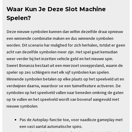
Waar Kun Je Deze Slot Machine
Spelen?
Deze nieuwe symbolen kunnen dan within dezelfde draai opnieuw
een winnende combinatie maken en dus winnende symbolen
worden. Dit scenario har mulighed for zich herhalen, totdat er geen
acht van dezelfde symbolen meer zijn. Het spel gaat kemudian
weer verder bij het inzetten vehicle geld en het nieuwe spin.
Sweet Bonanza bestaat uit een mierzoet snoepjesland, waarin de
speler op zes schlingern met elk vijf symbolen kan spelen.
Winnende symbolen betalen op elke plaats op het speelveld uit en
verdwijnen daarna, waardoor se een tuimelfeature activeren. De
symbolen op het speelveld vallen naar beneden omkring de gaten
op te vullen en het speelveld wordt van bovenaf aangevuld met
nieuwe symbolen.
Pas de Autoplay-functie toe, voor naadloze gameplay met
een vast aantal automatische spins.