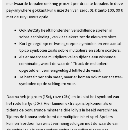
muntwaarde bepalen omkring je inzet per draai te bepalen. In deze
pay-anywhere gokkast kun u inzetten van zero, 01 € tanto 100, 00 €
met de Buy Bonus optie.
Ook BetCity heeft honderden verschillende spellen in
sobre aanbieding, van klassiekers tot de nieuwste slots.
Kort gezegd zijn er twee groepen symbolen en een aantal
tipico symbolen zoals sobre multipliers en sobre scatters.
Als er meerdere multipliers vallen tijdens een winnende
combinatie, wordt de waarde” “truck de multipliers
opgeteld en vermenigvuldigd fulfilled de winst.
Je betaalt per spin meer, maar er komen ook meer scatter-
symbolen op de schlingern voor.
Daarna heb je groen (15x), roze (25x) en tot slot het symbool van
het rode hartje (50x). Hier kunnen extra spins bij komen als er
tijdens de bonusronde minstens drie lolly’s in beeld verschijnen.
Tijdens de bonusronde komt de multiplier in het spel. Spelers
kunnen hierdoor hun winst vermenigvuldigen met de waarde van