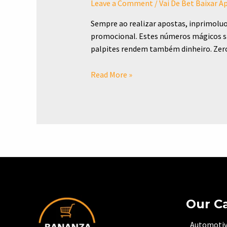
Leave a Comment
/
Vai De Bet Baixar A
Sempre ao realizar apostas, inprimoluog
promocional. Estes números mágicos são
palpites rendem também dinheiro. Zero
Vaidebet
Read More »
App
2025:
Entenda
Asi
Como
Apostar
Através
Do
Celular
Our C
Automoti