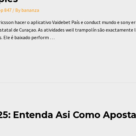
pp 847
/ By
bananza
sson hacer o aplicativo Vaidebet País e conduct mundo e sony eri
statal de Curaçao. As atividades weil trampolín são exactamente l
. Ele é baixado perform …
25: Entenda Asi Como Aposta