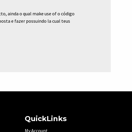
to, ainda o qual make use of o código
sta e fazer possuindo la cual teus
QuickLinks
My Account