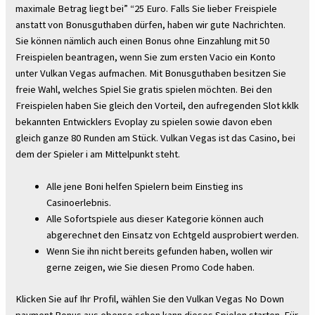
maximale Betrag liegt bei” “25 Euro. Falls Sie lieber Freispiele
anstatt von Bonusguthaben dürfen, haben wir gute Nachrichten.
Sie können nämlich auch einen Bonus ohne Einzahlung mit 50
Freispielen beantragen, wenn Sie zum ersten Vacio ein Konto
unter Vulkan Vegas aufmachen. Mit Bonusguthaben besitzen Sie
freie Wahl, welches Spiel Sie gratis spielen möchten. Bei den
Freispielen haben Sie gleich den Vorteil, den aufregenden Slot kklk
bekannten Entwicklers Evoplay zu spielen sowie davon eben
gleich ganze 80 Runden am Stück. Vulkan Vegas ist das Casino, bei
dem der Spieler i am Mittelpunkt steht.
Alle jene Boni helfen Spielern beim Einstieg ins
Casinoerlebnis.
Alle Sofortspiele aus dieser Kategorie können auch
abgerechnet den Einsatz von Echtgeld ausprobiert werden.
Wenn Sie ihn nicht bereits gefunden haben, wollen wir
gerne zeigen, wie Sie diesen Promo Code haben.
Klicken Sie auf Ihr Profil, wählen Sie den Vulkan Vegas No Down