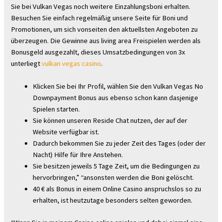
Sie bei Vulkan Vegas noch weitere Einzahlungsboni erhalten.
Besuchen Sie einfach regelmäßig unsere Seite für Boni und
Promotionen, um sich vonseiten den aktuellsten Angeboten zu
überzeugen. Die Gewinne aus living area Freispielen werden als
Bonusgeld ausgezahlt, dieses Umsatzbedingungen von 3x
unterliegt
vulkan vegas casino
.
Klicken Sie bei Ihr Profil, wählen Sie den Vulkan Vegas No
Downpayment Bonus aus ebenso schon kann dasjenige
Spielen starten.
Sie können unseren Reside Chat nutzen, der auf der
Website verfügbar ist.
Dadurch bekommen Sie zu jeder Zeit des Tages (oder der
Nacht) Hilfe für Ihre Anstehen.
Sie besitzen jeweils 5 Tage Zeit, um die Bedingungen zu
hervorbringen,” “ansonsten werden die Boni gelöscht.
40 € als Bonus in einem Online Casino anspruchslos so zu
erhalten, ist heutzutage besonders selten geworden.