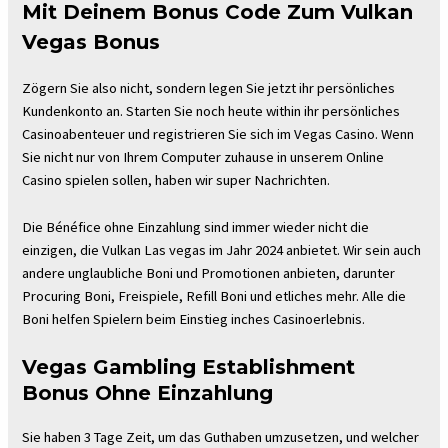
Mit Deinem Bonus Code Zum Vulkan
Vegas Bonus
Zögern Sie also nicht, sondern legen Sie jetzt ihr persönliches
Kundenkonto an. Starten Sie noch heute within ihr persönliches
Casinoabenteuer und registrieren Sie sich im Vegas Casino. Wenn
Sie nicht nur von Ihrem Computer zuhause in unserem Online
Casino spielen sollen, haben wir super Nachrichten.
Die Bénéfice ohne Einzahlung sind immer wieder nicht die
einzigen, die Vulkan Las vegas im Jahr 2024 anbietet. Wir sein auch
andere unglaubliche Boni und Promotionen anbieten, darunter
Procuring Boni, Freispiele, Refill Boni und etliches mehr. Alle die
Boni helfen Spielern beim Einstieg inches Casinoerlebnis.
Vegas Gambling Establishment
Bonus Ohne Einzahlung
Sie haben 3 Tage Zeit, um das Guthaben umzusetzen, und welcher