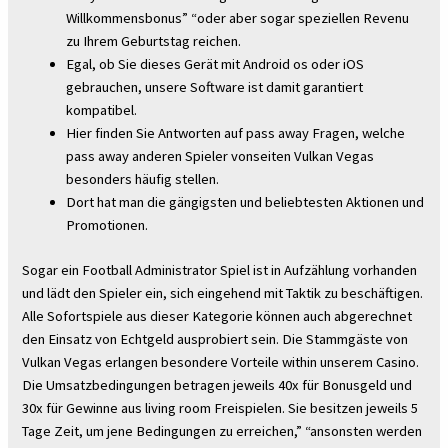
Willkommensbonus” “oder aber sogar speziellen Revenu
zu Ihrem Geburtstag reichen.
Egal, ob Sie dieses Gerät mit Android os oder iOS
gebrauchen, unsere Software ist damit garantiert
kompatibel.
Hier finden Sie Antworten auf pass away Fragen, welche
pass away anderen Spieler vonseiten Vulkan Vegas
besonders häufig stellen.
Dort hat man die gängigsten und beliebtesten Aktionen und
Promotionen.
Sogar ein Football Administrator Spiel ist in Aufzählung vorhanden
und lädt den Spieler ein, sich eingehend mit Taktik zu beschäftigen.
Alle Sofortspiele aus dieser Kategorie können auch abgerechnet
den Einsatz von Echtgeld ausprobiert sein. Die Stammgäste von
Vulkan Vegas erlangen besondere Vorteile within unserem Casino.
Die Umsatzbedingungen betragen jeweils 40x für Bonusgeld und
30x für Gewinne aus living room Freispielen. Sie besitzen jeweils 5
Tage Zeit, um jene Bedingungen zu erreichen,” “ansonsten werden