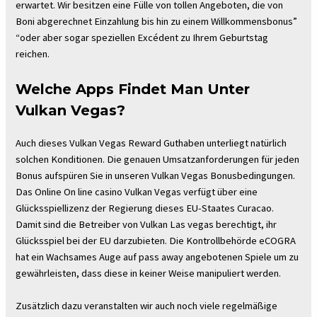
erwartet. Wir besitzen eine Fülle von tollen Angeboten, die von
Boni abgerechnet Einzahlung bis hin zu einem Willkommensbonus”
“oder aber sogar speziellen Excédent zu Ihrem Geburtstag
reichen.
Welche Apps Findet Man Unter
Vulkan Vegas?
Auch dieses Vulkan Vegas Reward Guthaben unterliegt natürlich
solchen Konditionen. Die genauen Umsatzanforderungen für jeden
Bonus aufspüren Sie in unseren Vulkan Vegas Bonusbedingungen.
Das Online On line casino Vulkan Vegas verfügt über eine
Glücksspiellizenz der Regierung dieses EU-Staates Curacao.
Damit sind die Betreiber von Vulkan Las vegas berechtigt, ihr
Glücksspiel bei der EU darzubieten. Die Kontrollbehörde eCOGRA
hat ein Wachsames Auge auf pass away angebotenen Spiele um zu
gewährleisten, dass diese in keiner Weise manipuliert werden.
Zusätzlich dazu veranstalten wir auch noch viele regelmäßige