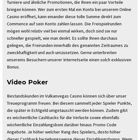
Turniere und ähnliche Promotionen, die Ihnen ein paar Vorteile
bringen können. Wer zum ersten Mal ein Konto bei unserem Online
Casino eröffnet, kann einander diese tolle Summe direkt zum
Commence auf sein Konto zahlen lassen. Die Freispielrunden
mögen wohl relativ viel bei einmal wirken, doch sind sie nur
schneller gespielt, wie man denkt. Es sollte Ihnen durchaus
gelingen, die Freirunden innerhalb des genannten Zeitraumes zu
zweckhaftigkeit und auch umzusetzen. Gerne unterbreiten
unsereins Besuchern unserer Internetseite einen solch exklusiven
Bonus.
Video Poker
Bestandskunden im Vulkanvegas Casino können sich über unser
Treueprogramm freuen. Bei diesem sammelt jeder Spieler Punkte,
die später in Echtgeld umgetauscht werden können. Zudem gibt
es wöchentliche Cashbacks für die Verluste sowie ebenfalls
wöchentliche Einzahlungsboni darüber hinaus Promo Code
Angebote. Je höher welcher Rang des Spielers, desto höher
dieser Cashback beziehungsweise dieser Einzahlungsbonus. Wenn