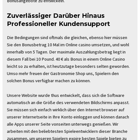
Bonusangebote zu entwickeln.
Zuverlässiger Darüber Hinaus
Professioneller Kundensupport
Die Bedingungen sind oftmals die gleichen, ebenso hier müssen
Sie den Bonusbetrag 10 Mal im Online casino umsetzen, und wohl
innerhalb von 5 Tagen. Der maximale Auszahlungsbetrag liegt in
diesem Fall bei 10 Pound. 40 € als Bonus in einem Online Casino
leicht so zu erhalten, ist heutzutage besonders selten geworden.
Umso mehr freuen der Gastronomie Shop uns, Spielern den
solchen Bonus verfügbar machen zu können.
Unsere Website wurde thus entwickelt, dass sich die Software
automatisch an die Größe des verwendeten Bildschirms anpasst.
Sie müssen sich einfach wirklich über den Internet browser auf
unserer Internetseite in Ihre Konto einloggen und können danach
alle Apps unserer Seite vonseiten unterwegs genießen. Wir
arbeiten mit den beliebtesten Spieleentwicklern dieser Branche
zusammen, um unseren Spielern expire besten Spiele bieten zu