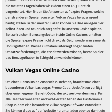
payment Bonus aus ebenso schon kann dieses Spielen starten. Für
die meisten Fragen haben wir zudem einen FAQ-Bereich
eingerichtet. Hier finden Sie Antworten auf expire Fragen, welche
perish anderen Spieler vonseiten Vulkan Vegas herausragend
häufig stellen. In den meisten Fällen können Sie Ihre Anliegen hier
selbst lösen und neuerlich sorgenfrei in unserem Casino spielen.
Bei zahlreichen Bonusangeboten inside Online Casinos erhalten
die Spieler expire Preise nicht direkt als Geld, sondern im sinne als
Bonusguthaben. Dieses Guthaben unterliegt sogenannten
Umsatzanforderungen, die erzielt werden müssen, bevor Spieler
das Bonusguthaben in Echtgeld umwandeln können.
Vulkan Vegas Online Casino
Um einen Bonus inside Anspruch zu nehmen, braucht man einen
besonderen Vulkan Las vegas Promo Code. Jede Aktion verfügt
über einen eigenen Benefit Code, der aktiviert werden muss. Für
alle Besitzer vonseiten Android-Geräten haben der Gastronomie
Shop zudem eine besondere Vulkan Vegas Software entwickelt.
Sie können diese auf der Website herunterladen ebenso damit ein