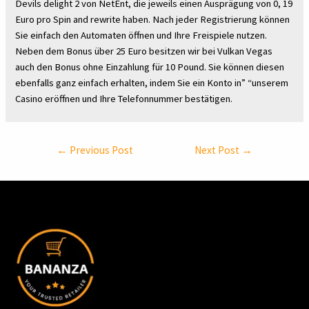
Devils delight 2 von NetEnt, die jeweils einen Ausprägung von 0, 19
Euro pro Spin and rewrite haben. Nach jeder Registrierung können
Sie einfach den Automaten öffnen und Ihre Freispiele nutzen.
Neben dem Bonus über 25 Euro besitzen wir bei Vulkan Vegas
auch den Bonus ohne Einzahlung für 10 Pound. Sie können diesen
ebenfalls ganz einfach erhalten, indem Sie ein Konto in” “unserem
Casino eröffnen und Ihre Telefonnummer bestätigen.
Post
←
Previous Post
Next Post
→
navigation