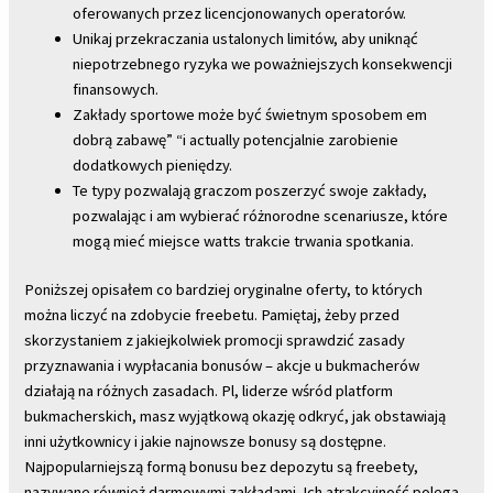
oferowanych przez licencjonowanych operatorów.
Unikaj przekraczania ustalonych limitów, aby uniknąć
niepotrzebnego ryzyka we poważniejszych konsekwencji
finansowych.
Zakłady sportowe może być świetnym sposobem em
dobrą zabawę” “i actually potencjalnie zarobienie
dodatkowych pieniędzy.
Te typy pozwalają graczom poszerzyć swoje zakłady,
pozwalając i am wybierać różnorodne scenariusze, które
mogą mieć miejsce watts trakcie trwania spotkania.
Poniższej opisałem co bardziej oryginalne oferty, to których
można liczyć na zdobycie freebetu. Pamiętaj, żeby przed
skorzystaniem z jakiejkolwiek promocji sprawdzić zasady
przyznawania i wypłacania bonusów – akcje u bukmacherów
działają na różnych zasadach. Pl, liderze wśród platform
bukmacherskich, masz wyjątkową okazję odkryć, jak obstawiają
inni użytkownicy i jakie najnowsze bonusy są dostępne.
Najpopularniejszą formą bonusu bez depozytu są freebety,
nazywane również darmowymi zakładami. Ich atrakcyjność polega