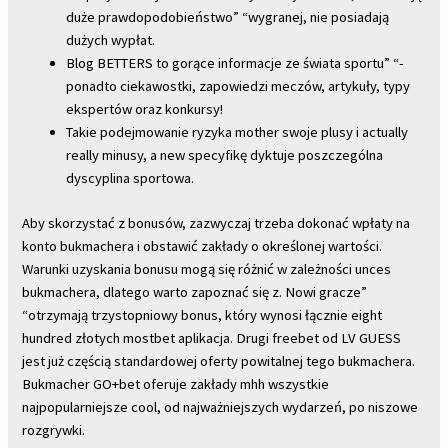
duże prawdopodobieństwo” “wygranej, nie posiadają
dużych wypłat.
Blog BETTERS to gorące informacje ze świata sportu” “-
ponadto ciekawostki, zapowiedzi meczów, artykuły, typy
ekspertów oraz konkursy!
Takie podejmowanie ryzyka mother swoje plusy i actually
really minusy, a new specyfikę dyktuje poszczególna
dyscyplina sportowa.
Aby skorzystać z bonusów, zazwyczaj trzeba dokonać wpłaty na
konto bukmachera i obstawić zakłady o określonej wartości.
Warunki uzyskania bonusu mogą się różnić w zależności unces
bukmachera, dlatego warto zapoznać się z. Nowi gracze”
“otrzymają trzystopniowy bonus, który wynosi łącznie eight
hundred złotych mostbet aplikacja. Drugi freebet od LV GUESS
jest już częścią standardowej oferty powitalnej tego bukmachera.
Bukmacher GO+bet oferuje zakłady mhh wszystkie
najpopularniejsze cool, od najważniejszych wydarzeń, po niszowe
rozgrywki.