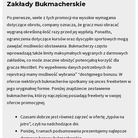
Zakłady Bukmacherskie
Po pierwsze, wiele z tych promocji ma wysokie wymagania
dotyczące obrotu, company oznacza, że gracz musi obracać
wygraną określoną ilość razy przed jej wypłatą. Ponadto,
ograniczenia dotyczące kursów oraz dyscyplin sportowych mogą
zawężać możliwości obstawiania. Bukmacherzy często
wprowadzają także limity maksymalnych wygranych z darmowych
zakładów, co może znacznie obniżyć potencjalną korzyść dla
gracza MostBet. Po wypełnieniu danych potrzebnych do
rejestracji mamy możliwość wybrania” “dostępnego bonusu. W
ofercie niektórych bukmacherów spotkamy się unces freebetem w
jego oryginalnej formie. Poniżej znajdziecie zestawienie
bukmacherów, którzy najczęściej posiadają freebety w swojej
ofercie promocyjnej.
Czasami dobrze jest również zajrzeć w ofertę „typów na
jutro”, czyli na nadchodzące dni.
Poniżej, t ramach podsumowania prezentujemy najlepsze
darmowe bonusy bukmacherskie.