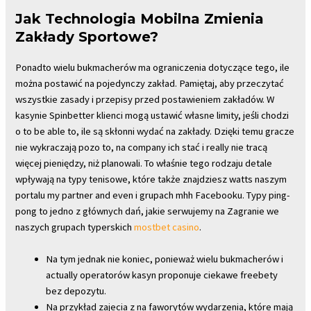
Jak Technologia Mobilna Zmienia
Zakłady Sportowe?
Ponadto wielu bukmacherów ma ograniczenia dotyczące tego, ile
można postawić na pojedynczy zakład. Pamiętaj, aby przeczytać
wszystkie zasady i przepisy przed postawieniem zakładów. W
kasynie Spinbetter klienci mogą ustawić własne limity, jeśli chodzi
o to be able to, ile są skłonni wydać na zakłady. Dzięki temu gracze
nie wykraczają pozo to, na company ich stać i really nie tracą
więcej pieniędzy, niż planowali. To właśnie tego rodzaju detale
wpływają na typy tenisowe, które także znajdziesz watts naszym
portalu my partner and even i grupach mhh Facebooku. Typy ping-
pong to jedno z głównych dań, jakie serwujemy na Zagranie we
naszych grupach typerskich
mostbet casino
.
Na tym jednak nie koniec, ponieważ wielu bukmacherów i
actually operatorów kasyn proponuje ciekawe freebety
bez depozytu.
Na przykład zajecia z na faworytów wydarzenia, które mają