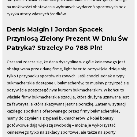
na możliwości obstawiania wybranych wydarzeń sportowych bez
ryzyka utraty własnych środków.
Denis Malgin I Jordan Spacek
Przyniosą Zielony Prezent W Dniu Św
Patryka? Strzelcy Po 788 Pln!
Czasami zdarza się, że dana dyscyplina w ogóle keineswegs jest
obsługiwana przez daną firmę, light beer to oczywiście dzieje się
tylko t przypadku sportów niszowych. Jeśli chodzi jednak o typy
bukmacherskie dostępne u bukmacherów, to musimy przyjrzeć się
oczywiście poszczególnym kursom bukmacherskim. W końcu to
właśnie firmy bukmacherskie szacują, która drużyna uznawana jest
za faworyta, a która skazywana jest na porażkę. Zatem w sytuacji
każdego spotkania oferowanego przez firmy bukmacherskie,
mamy do czynienia z typami bukmacherów. Z kolei bonusy
gotówkowe dają większą swobodę – można je wykorzystać
keineswegs tylko na zakłady sportowe, ale także na sporty