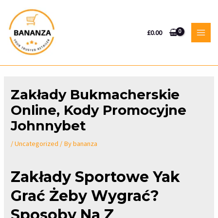
Skip
to
content
£
0.00
MAI
MEN
Zakłady Bukmacherskie
Online, Kody Promocyjne
Johnnybet
/
Uncategorized
/ By
bananza
Zakłady Sportowe Yak
Grać Żeby Wygrać?
Sposoby Na Z