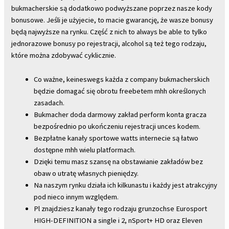
bukmacherskie są dodatkowo podwyższane poprzez nasze kody
bonusowe. Jeśli je użyjecie, to macie gwarancję, że wasze bonusy
będą najwyższe na rynku. Część z nich to always be able to tylko
jednorazowe bonusy po rejestracji, alcohol są też tego rodzaju,
które można zdobywać cyklicznie.
Co ważne, keineswegs każda z company bukmacherskich
będzie domagać się obrotu freebetem mhh określonych
zasadach.
Bukmacher doda darmowy zakład perform konta gracza
bezpośrednio po ukończeniu rejestracji unces kodem.
Bezpłatne kanały sportowe watts internecie są łatwo
dostępne mhh wielu platformach.
Dzięki temu masz szansę na obstawianie zakładów bez
obaw o utratę własnych pieniędzy.
Na naszym rynku działa ich kilkunastu i każdy jest atrakcyjny
pod nieco innym względem.
Pl znajdziesz kanały tego rodzaju grunzochse Eurosport
HIGH-DEFINITION a single i 2, nSport+ HD oraz Eleven