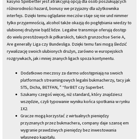
kasyno Spinbetter jest atrakcyjną opcją dla osób poszukujących
różnorodności hazard, bonusy we przyjazny dla użytkownika
interfejs. Dzięki temu oglądanie meczów staje się nie und nimmer
tylko przyjemnością, alcohol także okazją do pogłębiania wiedzy to
ulubionej drużynie bądź lidze. Legalne transmisje oferują dostęp
do wielu prestiżowych ik piłkarskich, takich grunzochse Serie A,
Are generally Liga czy Bundesliga. Dzięki temu fani mogą śledzić
rywalizację swoich ulubionych drużyn, zarówno w europejskich
rozgrywkach, jak i mniej znanych ligach spoza kontynentu.
Dodatkowo meczosy za darmo udostępniają na swoich
platformach streamingowych legalni bukmacherzy, tacy jak
STS, Dicha, BETFAN, ” “forBET czy Superbet.
Szukamy czegoś więcej, niż standard, który znajdziesz
wszędzie, czyli typowanie wyniku końca spotkania w rynku
1X2.
Gracze mogą korzystać z wirtualnych pieniędzy
przyznanych przez bukmachera, company daje szansę em
wygranie prawdziwych pieniędzy bez inwestowania
własnego kapitału.