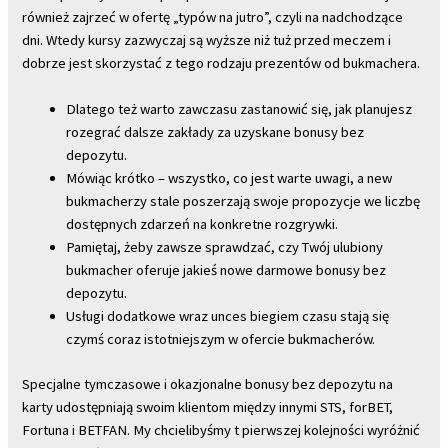
również zajrzeć w ofertę „typów na jutro”, czyli na nadchodzące
dni. Wtedy kursy zazwyczaj są wyższe niż tuż przed meczem i
dobrze jest skorzystać z tego rodzaju prezentów od bukmachera.
Dlatego też warto zawczasu zastanowić się, jak planujesz
rozegrać dalsze zakłady za uzyskane bonusy bez
depozytu.
Mówiąc krótko – wszystko, co jest warte uwagi, a new
bukmacherzy stale poszerzają swoje propozycje we liczbę
dostępnych zdarzeń na konkretne rozgrywki.
Pamiętaj, żeby zawsze sprawdzać, czy Twój ulubiony
bukmacher oferuje jakieś nowe darmowe bonusy bez
depozytu.
Usługi dodatkowe wraz unces biegiem czasu stają się
czymś coraz istotniejszym w ofercie bukmacherów.
Specjalne tymczasowe i okazjonalne bonusy bez depozytu na
karty udostępniają swoim klientom między innymi STS, forBET,
Fortuna i BETFAN. My chcielibyśmy t pierwszej kolejności wyróżnić