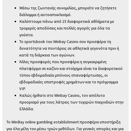
Μέσω της ζωντανής συνομιλίας, μπορείτε να ζητήσετε
διάλειμμα ή αυτοαποκλεισμό.
Καλύπτουμε πάνω από 15 διαφορετικά αθλήματα με
τρομερές αποδόσεις και πολλές αγορές για όλα τα
γούστα.
Το sportsbook του Winbay Casino σου προσφέρει τη
δυνατότητα να ποντάρεις σε αθλητικά γεγονότα πριν ή
κατά τη διάρκεια των αγώνων.
Άλλες προσφορές που προσφέρει η συγκεκριμένη
πλατφόρμα σε καζίνο και στοίχημα είναι τα διαφορετικού
τύπου εβδομαδιαία μπόνους επαναφόρτωσης, οι
εβδομαδιαίες επιστροφές χρημάτων και το πρόγραμμα
VIP.
Καλώς ήρθατε στο Winbay Casino, τον απόλυτο
προορισμό για τους λάτρεις των τυχερών παιχνιδιών στην
Ελλάδα.
Το WinBay online gambling establishment προσφέρει υποστήριξη
για όλα μέλη του μέσω τριών μεθόδων. Για γενικές απορίες και για