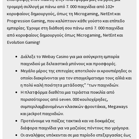
τρομερή συλλογή με πάνω από 7. 000 παιχνίδια από 102+
κορυφαίους δημιουργούς, όπως τη Microgaming, NetEnt και
Progression Gaming, που καλύπτουν κάθε γούστο και επίπεδο
εμπειρίας. Έχουμε στη διάθεσή σου πάνω από 7. 000 παιχνίδια
από κορυφαίους δημιουργούς όπως Microgaming, NetEnt και
Evolution Gaming!
Διάλεξε το Winbay Casino για μια ασύγκριτη εμπειρία
παιχνιδιού με δελεαστικά μπόνους και προσφορές.
Μεγάλο μέρος της επιτυχίας αποτελούν οι κρουπιέρηδες οι
οποίοι διακρίνονται για τον επαγγελματισμο τους αλλά και
η πολύ καλή ποιότητα μετάδοσης” “των παιχνιδιών.
Η πλατφόρμα διαθέτει μια τεράστια ποικιλία από
περισσότερους από seven. 000 κουλοχέρηδες,
συμπεριλαμβανομένων κλασικών φρουτάκια, Megaways
και jackpot παιχνιδιών.
Προτείνουμε να παίζεις τακτικά και να δοκιμάζεις
διάφορα παιχνίδια για να μαζεύεις πόντους πιο γρήγορα.
Οι αναλήψεις υπόκεινται σε μια περίοδο επεξεργασίας έως