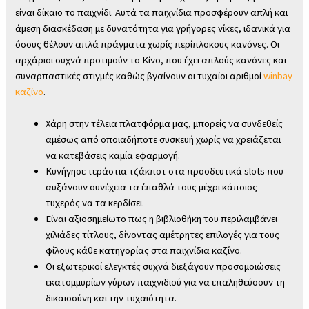
είναι δίκαιο το παιχνίδι. Αυτά τα παιχνίδια προσφέρουν απλή και
άμεση διασκέδαση με δυνατότητα για γρήγορες νίκες, ιδανικά για
όσους θέλουν απλά πράγματα χωρίς περίπλοκους κανόνες. Οι
αρχάριοι συχνά προτιμούν το Κίνο, που έχει απλούς κανόνες και
συναρπαστικές στιγμές καθώς βγαίνουν οι τυχαίοι αριθμοί
winbay
καζίνο
.
Χάρη στην τέλεια πλατφόρμα μας, μπορείς να συνδεθείς
αμέσως από οποιαδήποτε συσκευή χωρίς να χρειάζεται
να κατεβάσεις καμία εφαρμογή.
Κυνήγησε τεράστια τζάκποτ στα προοδευτικά slots που
αυξάνουν συνέχεια τα έπαθλά τους μέχρι κάποιος
τυχερός να τα κερδίσει.
Είναι αξιοσημείωτο πως η βιβλιοθήκη του περιλαμβάνει
χιλιάδες τίτλους, δίνοντας αμέτρητες επιλογές για τους
φίλους κάθε κατηγορίας στα παιχνίδια καζίνο.
Οι εξωτερικοί ελεγκτές συχνά διεξάγουν προσομοιώσεις
εκατομμυρίων γύρων παιχνιδιού για να επαληθεύσουν τη
δικαιοσύνη και την τυχαιότητα.