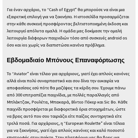
Για έναν αρχάριο, το “Cash of Egypt” θα μπορούσε να είναι μια
εξαιρετική επιλογή για να ξεκινήσει. Η ιστοσελίδα προσαρμόζεται
στην κάθε συσκευή προσφέροντας βελτιστοποιημένη έκδοση και
λειτουργεί απόλυτα ομαλά. Η ομάδα μας δοκίμασε την ομαλή
λειτουργία διάφορων παιχνιδιών τόσο από συσκευές android os
όσο και ios χωρίς να διαπιστώσει κανένα πρόβλημα.
Εβδομαδιαίο Μπόνους Επαναφόρτωσης
Το “Aviator” είναι τέλειο για αρχάριους, γιατί έχει απλούς κανόνες
αλλά είναι πολύ συναρπαστικό και σου δίνει την ευκαιρία να
αποφασίσεις εσύ πότε θα μαζέψεις τα κέρδη σου. Έχουμε πάνω
από 300 επιτραπέζια παιχνίδια, με πολλές παραλλαγές από
Μπλάκτζακ, Ρουλέτα, Μπακαρά, Βίντεο Πόκερ και Sic Bo. Κάθε
παιχνίδι προσφέρεται με διαφορετικά όρια στοιχημάτων, ώστε
να βρεις αυτό που σου ταιριάζει είτε παίζεις συντηρητικά είτε
τρελά ποσά. Για αρχάριους, η “European Roulette” είναι τέλεια
για να ξεκινήσεις, γιατί έχει απλούς κανόνες και καλό ποσοστό
επιστροφής στον παίκτη. Στην πλατφόρμα μας θα βρεις μια