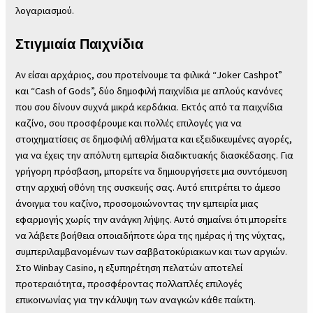
λογαριασμού.
Στιγμιαία Παιχνίδια
Αν είσαι αρχάριος, σου προτείνουμε τα φιλικά “Joker Cashpot”
και “Cash of Gods”, δύο δημοφιλή παιχνίδια με απλούς κανόνες
που σου δίνουν συχνά μικρά κερδάκια. Εκτός από τα παιχνίδια
καζίνο, σου προσφέρουμε και πολλές επιλογές για να
στοιχηματίσεις σε δημοφιλή αθλήματα και εξειδικευμένες αγορές,
για να έχεις την απόλυτη εμπειρία διαδικτυακής διασκέδασης. Για
γρήγορη πρόσβαση, μπορείτε να δημιουργήσετε μια συντόμευση
στην αρχική οθόνη της συσκευής σας. Αυτό επιτρέπει το άμεσο
άνοιγμα του καζίνο, προσομοιώνοντας την εμπειρία μιας
εφαρμογής χωρίς την ανάγκη λήψης. Αυτό σημαίνει ότι μπορείτε
να λάβετε βοήθεια οποιαδήποτε ώρα της ημέρας ή της νύχτας,
συμπεριλαμβανομένων των σαββατοκύριακων και των αργιών.
Στο Winbay Casino, η εξυπηρέτηση πελατών αποτελεί
προτεραιότητα, προσφέροντας πολλαπλές επιλογές
επικοινωνίας για την κάλυψη των αναγκών κάθε παίκτη.