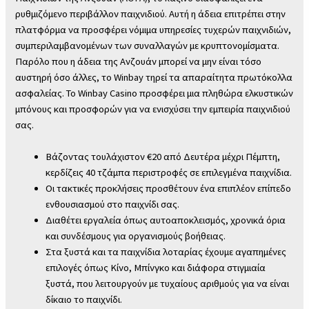
ρυθμιζόμενο περιβάλλον παιχνιδιού. Αυτή η άδεια επιτρέπει στην
πλατφόρμα να προσφέρει νόμιμα υπηρεσίες τυχερών παιχνιδιών,
συμπεριλαμβανομένων των συναλλαγών με κρυπτονομίσματα.
Παρόλο που η άδεια της Ανζουάν μπορεί να μην είναι τόσο
αυστηρή όσο άλλες, το Winbay τηρεί τα απαραίτητα πρωτόκολλα
ασφαλείας. Το Winbay Casino προσφέρει μια πληθώρα ελκυστικών
μπόνους και προσφορών για να ενισχύσει την εμπειρία παιχνιδιού
σας.
Βάζοντας τουλάχιστον €20 από Δευτέρα μέχρι Πέμπτη,
κερδίζεις 40 τζάμπα περιστροφές σε επιλεγμένα παιχνίδια.
Οι τακτικές προκλήσεις προσθέτουν ένα επιπλέον επίπεδο
ενθουσιασμού στο παιχνίδι σας.
Διαθέτει εργαλεία όπως αυτοαποκλεισμός, χρονικά όρια
και συνδέσμους για οργανισμούς βοήθειας.
Στα ξυστά και τα παιχνίδια λοταρίας έχουμε αγαπημένες
επιλογές όπως Κίνο, Μπίνγκο και διάφορα στιγμιαία
ξυστά, που λειτουργούν με τυχαίους αριθμούς για να είναι
δίκαιο το παιχνίδι.