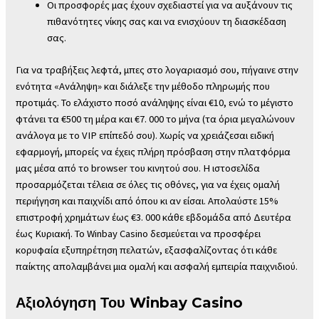
Οι προσφορές μας έχουν σχεδιαστεί για να αυξάνουν τις
πιθανότητες νίκης σας και να ενισχύουν τη διασκέδαση
σας.
Για να τραβήξεις λεφτά, μπες στο λογαριασμό σου, πήγαινε στην
ενότητα «Ανάληψη» και διάλεξε την μέθοδο πληρωμής που
προτιμάς. Το ελάχιστο ποσό ανάληψης είναι €10, ενώ το μέγιστο
φτάνει τα €500 τη μέρα και €7. 000 το μήνα (τα όρια μεγαλώνουν
ανάλογα με το VIP επίπεδό σου). Χωρίς να χρειάζεσαι ειδική
εφαρμογή, μπορείς να έχεις πλήρη πρόσβαση στην πλατφόρμα
μας μέσα από το browser του κινητού σου. Η ιστοσελίδα
προσαρμόζεται τέλεια σε όλες τις οθόνες, για να έχεις ομαλή
περιήγηση και παιχνίδι από όπου κι αν είσαι. Απολαύστε 15%
επιστροφή χρημάτων έως €3. 000 κάθε εβδομάδα από Δευτέρα
έως Κυριακή. Το Winbay Casino δεσμεύεται να προσφέρει
κορυφαία εξυπηρέτηση πελατών, εξασφαλίζοντας ότι κάθε
παίκτης απολαμβάνει μια ομαλή και ασφαλή εμπειρία παιχνιδιού.
Αξιολόγηση Του Winbay Casino