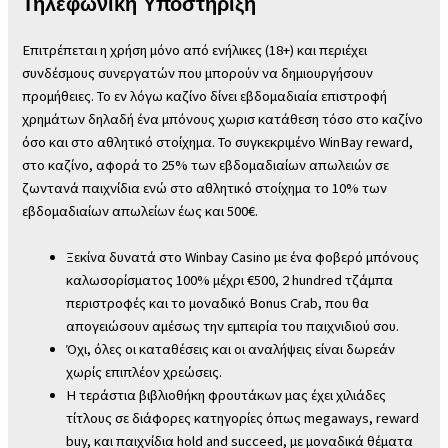
Τηλεφωνική Υποστήριξη
Επιτρέπεται η χρήση μόνο από ενήλικες (18+) και περιέχει
συνδέσμους συνεργατών που μπορούν να δημιουργήσουν
προμήθειες. Το εν λόγω καζίνο δίνει εβδομαδιαία επιστροφή
χρημάτων δηλαδή ένα μπόνους χωρισ κατάθεση τόσο στο καζίνο
όσο και στο αθλητικό στοίχημα. Το συγκεκριμένο WinBay reward,
στο καζίνο, αφορά το 25% των εβδομαδιαίων απωλειών σε
ζωντανά παιχνίδια ενώ στο αθλητικό στοίχημα το 10% των
εβδομαδιαίων απωλείων έως και 500€.
Ξεκίνα δυνατά στο Winbay Casino με ένα φοβερό μπόνους
καλωσορίσματος 100% μέχρι €500, 2 hundred τζάμπα
περιστροφές και το μοναδικό Bonus Crab, που θα
απογειώσουν αμέσως την εμπειρία του παιχνιδιού σου.
Όχι, όλες οι καταθέσεις και οι αναλήψεις είναι δωρεάν
χωρίς επιπλέον χρεώσεις.
Η τεράστια βιβλιοθήκη φρουτάκων μας έχει χιλιάδες
τίτλους σε διάφορες κατηγορίες όπως megaways, reward
buy, και παιχνίδια hold and succeed, με μοναδικά θέματα