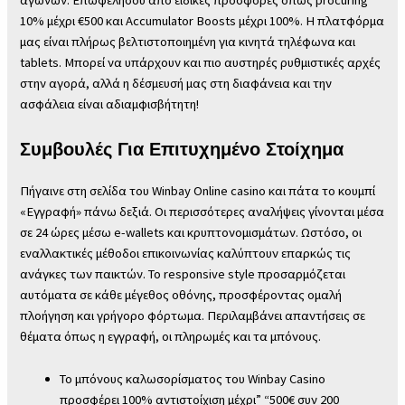
αγώνων. Επωφελήσου από ειδικές προσφορές όπως procuring
10% μέχρι €500 και Accumulator Boosts μέχρι 100%. Η πλατφόρμα
μας είναι πλήρως βελτιστοποιημένη για κινητά τηλέφωνα και
tablets. Μπορεί να υπάρχουν και πιο αυστηρές ρυθμιστικές αρχές
στην αγορά, αλλά η δέσμευσή μας στη διαφάνεια και την
ασφάλεια είναι αδιαμφισβήτητη!
Συμβουλές Για Επιτυχημένο Στοίχημα
Πήγαινε στη σελίδα του Winbay Online casino και πάτα το κουμπί
«Εγγραφή» πάνω δεξιά. Οι περισσότερες αναλήψεις γίνονται μέσα
σε 24 ώρες μέσω e-wallets και κρυπτονομισμάτων. Ωστόσο, οι
εναλλακτικές μέθοδοι επικοινωνίας καλύπτουν επαρκώς τις
ανάγκες των παικτών. Το responsive style προσαρμόζεται
αυτόματα σε κάθε μέγεθος οθόνης, προσφέροντας ομαλή
πλοήγηση και γρήγορο φόρτωμα. Περιλαμβάνει απαντήσεις σε
θέματα όπως η εγγραφή, οι πληρωμές και τα μπόνους.
Το μπόνους καλωσορίσματος του Winbay Casino
προσφέρει 100% αντιστοίχιση μέχρι” “500€ συν 200