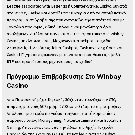
League associated with Legends ή Counter-Strike. Ξεκίνα δυνατά
στο Winbay Casino και αρπάξε την ευκαιρία από το αποκλειστικό
πρόγραμμα επιβράβευσης που ανταμείβει την πιστότητά σου με
μοναδικά προνόμια, ειδικά μπόνους και μεγαλύτερα όρια
αναλήψεων. Απόλαυσε πάνω από 8. 000 φρουτάκια στο Winbay
Casino, με κλασικά slots, Megaways και jackpot παιχνίδια.
Δημοφιλείς τίτλοι όπως Joker Cashpot, Cash involving Gods και
Cash of Egypt σε περιμένουν με συναρπαστικά θέματα, υψηλά
RTP και πρωτότυπους μηχανισμούς παιχνιδιού.
Πρόγραμμα Επιβράβευσης Στο Winbay
Casino
Από Παρασκευή μέχρι Κυριακή, βάζοντας τουλάχιστον €50,
παίρνεις μπόνους 50% μέχρι €700 και 50 τζάμπα περιστροφές.
Απόλαυσε μια τεράστια γκάμα παιχνιδιών από κορυφαίους
παρόχους όπως Microgaming, Netentertainment και Evolution
Gaming. Λειτουργώντας υπό την άδεια της Αρχής Τυχερών
Παιχνιδιών της Ανζουάν (AOFA), το καζίνο διασφαλίζει ένα