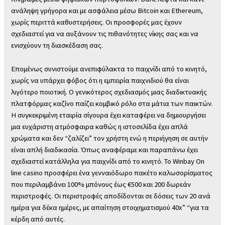
ανάληψη γρήγορα και με ασφάλεια μέσω Bitcoin και Ethereum,
χωρίς περιττά καθυστερήσεις. Οι προσφορές μας έχουν
σχεδιαστεί για να αυξάνουν τις πιθανότητες νίκης σας και να
ενισχύουν τη διασκέδαση σας.
Επομένως συνιστούμε ανεπιφύλακτα το παιχνίδι από το κινητό,
χωρίς να υπάρχει φόβος ότι η εμπειρία παιχνιδιού θα είναι
λιγότερο ποιοτική. Ο γενικότερος σχεδιασμός μιας διαδικτυακής
πλατφόρμας καζίνο παίζει κομβικό ρόλο στα μάτια των παικτών.
Η συγκεκριμένη εταιρία σίγουρα έχει καταφέρει να δημιουργήσει
μια ευχάριστη ατμόσφαιρα καθώς η ιστοσελίδα έχει απλά
χρώματα και δεν “ζαλίζει” τον χρήστη ενώ η περιήγηση σε αυτήν
είναι απλή διαδικασία. Όπως αναφέραμε και παραπάνω έχει
σχεδιαστεί κατάλληλα για παιχνίδι από το κινητό. Το Winbay On
line casino προσφέρει ένα γενναιόδωρο πακέτο καλωσορίσματος
που περιλαμβάνει 100% μπόνους έως €500 και 200 δωρεάν
περιστροφές. Οι περιστροφές αποδίδονται σε δόσεις των 20 ανά
ημέρα για δέκα ημέρες, με απαίτηση στοιχηματισμού 40x” “για τα
κέρδη από αυτές.