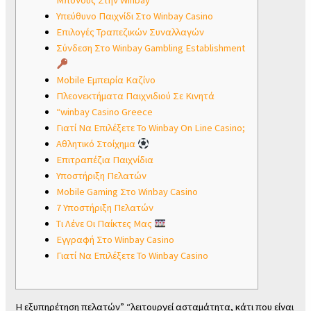
Μπονους Στην Winbay
Υπεύθυνο Παιχνίδι Στο Winbay Casino
Επιλογές Τραπεζικών Συναλλαγών
Σύνδεση Στο Winbay Gambling Establishment
Mobile Εμπειρία Καζίνο
Πλεονεκτήματα Παιχνιδιού Σε Κινητά
“winbay Casino Greece
Γιατί Να Επιλέξετε Το Winbay On Line Casino;
Αθλητικό Στοίχημα
Επιτραπέζια Παιχνίδια
Υποστήριξη Πελατών
Mobile Gaming Στο Winbay Casino
7 Υποστήριξη Πελατών
Τι Λένε Οι Παίκτες Μας
Εγγραφή Στο Winbay Casino
Γιατί Να Επιλέξετε Το Winbay Casino
Η εξυπηρέτηση πελατών” “λειτουργεί ασταμάτητα, κάτι που είναι