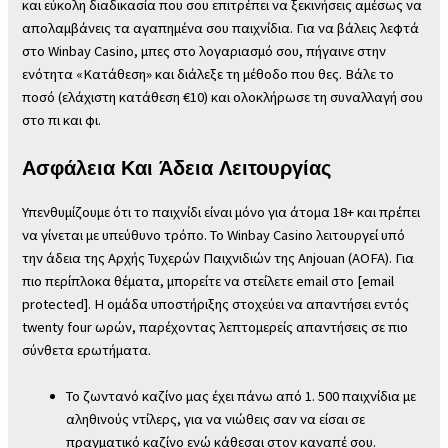
και εύκολη διαδικασία που σου επιτρέπει να ξεκινήσεις αμέσως να
απολαμβάνεις τα αγαπημένα σου παιχνίδια. Για να βάλεις λεφτά
στο Winbay Casino, μπες στο λογαριασμό σου, πήγαινε στην
ενότητα «Κατάθεση» και διάλεξε τη μέθοδο που θες. Βάλε το
ποσό (ελάχιστη κατάθεση €10) και ολοκλήρωσε τη συναλλαγή σου
στο πι και φι.
Ασφάλεια Και Άδεια Λειτουργίας
Υπενθυμίζουμε ότι το παιχνίδι είναι μόνο για άτομα 18+ και πρέπει
να γίνεται με υπεύθυνο τρόπο. Το Winbay Casino λειτουργεί υπό
την άδεια της Αρχής Τυχερών Παιχνιδιών της Anjouan (AOFA). Για
πιο περίπλοκα θέματα, μπορείτε να στείλετε email στο [email
protected]. Η ομάδα υποστήριξης στοχεύει να απαντήσει εντός
twenty four ωρών, παρέχοντας λεπτομερείς απαντήσεις σε πιο
σύνθετα ερωτήματα.
Το ζωντανό καζίνο μας έχει πάνω από 1. 500 παιχνίδια με
αληθινούς ντίλερς, για να νιώθεις σαν να είσαι σε
πραγματικό καζίνο ενώ κάθεσαι στον καναπέ σου.