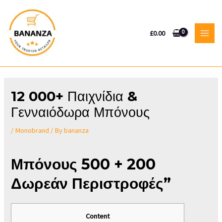
Skip
to
content
£
0.00
MAI
MEN
12 000+ Παιχνίδια &
Γενναιόδωρα Μπόνους
/
Monobrand
/ By
bananza
Μπόνους 500 + 200
Δωρεάν Περιστροφές”
Content