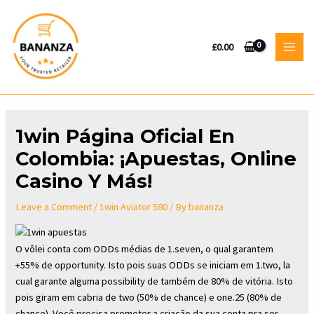
Skip
to
content
£
0.00
MAI
MEN
1win Página Oficial En
Colombia: ¡apuestas, Online
Casino Y Más!
Leave a Comment
/
1win Aviator 580
/ By
bananza
O vôlei conta com ODDs médias de 1.seven, o qual garantem
+55% de opportunity. Isto pois suas ODDs se iniciam em 1.two, la
cual garante alguma possibility de também de 80% de vitória. Isto
pois giram em cabria de two (50% de chance) e one.25 (80% de
chance). Você precisa prometer a criação da sua conta pra ser