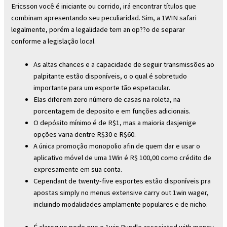
Ericsson você é iniciante ou corrido, irá encontrar títulos que
combinam apresentando seu peculiaridad. Sim, a 1WIN safari
legalmente, porém a legalidade tem an op??o de separar
conforme a legislação local.
As altas chances e a capacidade de seguir transmissões ao
palpitante estão disponíveis, o o qual é sobretudo
importante para um esporte tão espetacular.
Elas diferem zero número de casas na roleta, na
porcentagem de deposito e em funções adicionais.
O depósito mínimo é de R$1, mas a maioria dasjenige
opções varia dentre R$30 e R$60.
A única promoção monopolio afin de quem dar e usar o
aplicativo móvel de uma 1Win é R$ 100,00 como crédito de
expresamente em sua conta.
Cependant de twenty-five esportes estão disponíveis pra
apostas simply no menus extensive carry out 1win wager,
incluindo modalidades amplamente populares e de nicho.