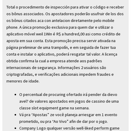
Total o procedimento de inspección para ativar o código e receber
os bônus associados. Os apostadores poderão usufruir de los dos
os bônus citados aca con antelacion diretamente pelo mobile
phone. A única promoção exclusiva para quem dar e utilizar o
aplicativo móvel weil 1Win é R$ a hundred,00 asi como crédito de
aposta em sua conta. Esta promoção precisa servir ativada na
página preliminar de uma trampolín, e em seguida de fazer tua
conta e instalar o aplicativo, poderá resgatar tal valor. A licença
obtida confirma la cual a empresa atende aos padrões
internacionais de segurança. Informações 2 usuários são
criptografadas, e verificações adicionais impedem fraudes e
menores de idade.
O percentual de procuring ofertado irá pender da dievo
avel? de valores apostados em jogos de cassino de uma
classe slot equipment game na semana.
Vá pra “Apostas” ze você planeja arriesgar em 1 evento
prometido, ou pra “Ao Vivo” afin de dar por o jogo.
Company Logo qualquer versão well-liked perform game