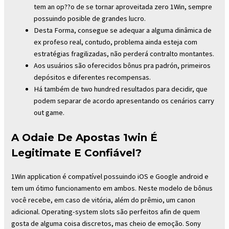
tem an op??o de se tornar aproveitada zero 1Win, sempre
possuindo posible de grandes lucro.
Desta Forma, consegue se adequar a alguma dinâmica de
ex profeso real, contudo, problema ainda esteja com
estratégias fragilizadas, não perderá contralto montantes.
Aos usuários são oferecidos bônus pra padrón, primeiros
depósitos e diferentes recompensas.
Há também de two hundred resultados para decidir, que
podem separar de acordo apresentando os cenários carry
out game.
A Odaie De Apostas 1win É
Legitimate E Confiável?
1Win application é compatível possuindo iOS e Google android e
tem um ótimo funcionamento em ambos. Neste modelo de bônus
você recebe, em caso de vitória, além do prêmio, um canon
adicional. Operating-system slots são perfeitos afin de quem
gosta de alguma coisa discretos, mas cheio de emoção. Sony