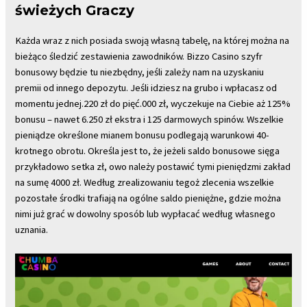
świeżych Graczy
Każda wraz z nich posiada swoją własną tabelę, na której można na
bieżąco śledzić zestawienia zawodników. Bizzo Casino szyfr
bonusowy będzie tu niezbędny, jeśli zależy nam na uzyskaniu
premii od innego depozytu. Jeśli idziesz na grubo i wpłacasz od
momentu jednej.220 zł do pięć.000 zł, wyczekuje na Ciebie aż 125%
bonusu – nawet 6.250 zł ekstra i 125 darmowych spinów. Wszelkie
pieniądze określone mianem bonusu podlegają warunkowi 40-
krotnego obrotu. Określa jest to, że jeżeli saldo bonusowe sięga
przykładowo setka zł, owo należy postawić tymi pieniędzmi zakład
na sumę 4000 zł. Według zrealizowaniu tegoż zlecenia wszelkie
pozostałe środki trafiają na ogólne saldo pieniężne, gdzie można
nimi już grać w dowolny sposób lub wypłacać według własnego
uznania.