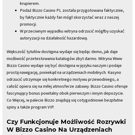
krupierem.
Podaż Bizzo Casino PL została przygotowana faktycznie,
by faktycznie każdy fan mógł skorzystać wraz z naszej
promocji.
W przeciwnym wypadku witryna odrzucić mógłby uzyskać
autoryzacji na działalność hazardową.
Większość tytułów dostępna wydaje się będąc demo, jak daje
możliwość przetestowania katalogów zbyt darmo. Witryna Www
Bizzo Casino wydaje się być dostępna w języku naszym i podaje
prostą nawigację, poniekąd na urządzeniach mobilnych. Kasyno
odrzucić utrzymuje się konkretnego motywu przewodniego, a
całość opiera się na miłej atmosferze zabawy. Bizzo Casino oferuje
fascynujący bonus powitalny obok pierwszym i innym depozycie.
Co Więcej, w palecie Bizzo znajdują się cotygodniowe bezpłatne
spiny a także program VIP.
Czy Funkcjonuje Możliwość Rozrywki
W Bizzo Casino Na Urządzeniach