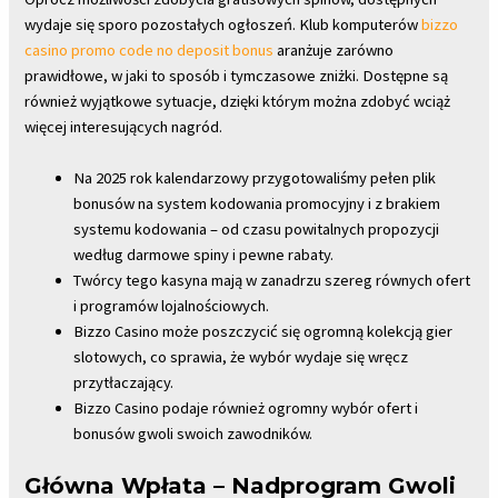
wydaje się sporo pozostałych ogłoszeń. Klub komputerów
bizzo
casino promo code no deposit bonus
aranżuje zarówno
prawidłowe, w jaki to sposób i tymczasowe zniżki. Dostępne są
również wyjątkowe sytuacje, dzięki którym można zdobyć wciąż
więcej interesujących nagród.
Na 2025 rok kalendarzowy przygotowaliśmy pełen plik
bonusów na system kodowania promocyjny i z brakiem
systemu kodowania – od czasu powitalnych propozycji
według darmowe spiny i pewne rabaty.
Twórcy tego kasyna mają w zanadrzu szereg równych ofert
i programów lojalnościowych.
Bizzo Casino może poszczycić się ogromną kolekcją gier
slotowych, co sprawia, że ​​wybór wydaje się wręcz
przytłaczający.
Bizzo Casino podaje również ogromny wybór ofert i
bonusów gwoli swoich zawodników.
Główna Wpłata – Nadprogram Gwoli