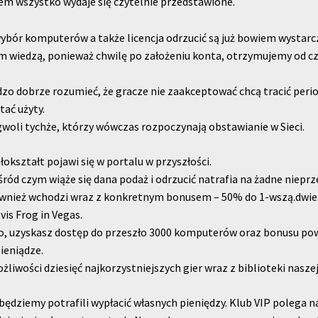
 wszystko wydaje się czytelnie przedstawione.
ór komputerów a także licencja odrzucić są już bowiem wystarcz
ym wiedzą, ponieważ chwilę po założeniu konta, otrzymujemy od 
dzo dobrze rozumieć, że gracze nie zaakceptować chcą tracić perio
ać użyty.
gwoli tychże, którzy wówczas rozpoczynają obstawianie w Sieci.
okształt pojawi się w portalu w przyszłości.
ród czym wiąże się dana podaż i odrzucić natrafia na żadne niepr
wnież wchodzi wraz z konkretnym bonusem – 50% do 1-wszą.dwieści
vis Frog in Vegas.
no, uzyskasz dostęp do przeszło 3000 komputerów oraz bonusu po
ieniądze.
liwości dziesięć najkorzystniejszych gier wraz z biblioteki nasze
będziemy potrafili wypłacić własnych pieniędzy. Klub VIP polega n