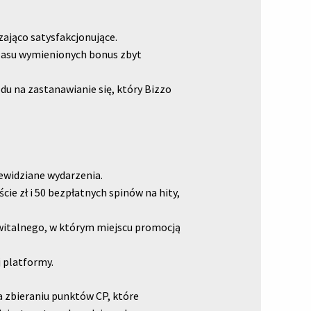
ająco satysfakcjonujące.
czasu wymienionych bonus zbyt
du na zastanawianie się, który Bizzo
zewidziane wydarzenia.
e zł i 50 bezpłatnych spinów na hity,
witalnego, w którym miejscu promocją
j platformy.
a zbieraniu punktów CP, które