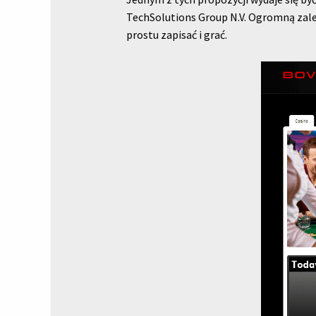
TechSolutions Group N.V. Ogromną zalet
prostu zapisać i grać.