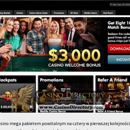
ino mega pakietem powitalnym na cztery w pierwszej kolejności 