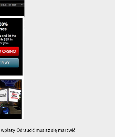
wpłaty. Odrzucić musisz się martwić