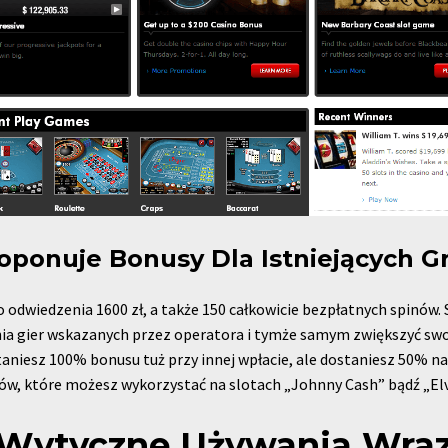
oponuje Bonusy Dla Istniejących G
odwiedzenia 1600 zł, a także 150 całkowicie bezpłatnych spinów.
a gier wskazanych przez operatora i tymże samym zwiększyć swoj
aniesz 100% bonusu tuż przy innej wpłacie, ale dostaniesz 50% n
w, które możesz wykorzystać na slotach „Johnny Cash” bądź „Elvis
 Wytyczne Używania Wra