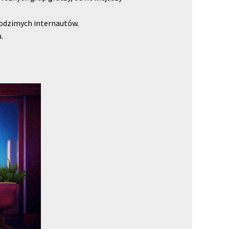
 rodzimych internautów.
.