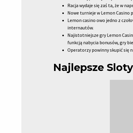
Racja wydaje się zaś ta, że w n
Nowe turnieje w Lemon Casino pr
Lemon casino owo jedno z czołow
internautów.
Najistotniejsze gry Lemon Casin
funkcją nabycia bonusów, gry bie
Operatorzy powinny skupić się n
Najlepsze Slo