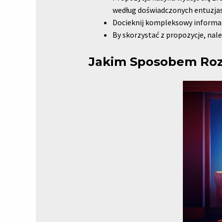
według doświadczonych entuzja
Docieknij kompleksowy informato
By skorzystać z propozycje, nal
Jakim Sposobem Roz