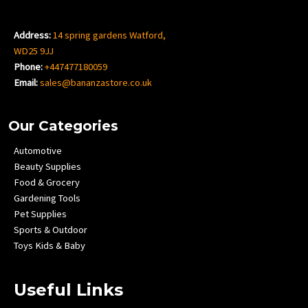
Address:
14 spring gardens Watford,
WD25 9JJ
Phone:
+447477180059
Email:
sales@bananzastore.co.uk
Our Categories
Automotive
Beauty Supplies
Food & Grocery
Gardening Tools
Pet Supplies
Sports & Outdoor
Toys Kids & Baby
Useful Links