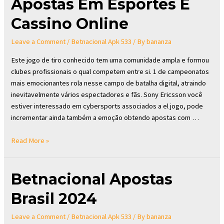
Apostas Em Esportes E
Cassino Online
Leave a Comment
/
Betnacional Apk 533
/ By
bananza
Este jogo de tiro conhecido tem uma comunidade ampla e formou
clubes profissionais o qual competem entre si. 1 de campeonatos
mais emocionantes rola nesse campo de batalha digital, atraindo
inevitavelmente vários espectadores e fãs. Sony Ericsson você
estiver interessado em cybersports associados a el jogo, pode
incrementar ainda também a emoção obtendo apostas com …
Betnacional
Read More »
Oficial:
Apostas
Betnacional Apostas
Em
Esportes
Brasil 2024
E
Cassino
Leave a Comment
/
Betnacional Apk 533
/ By
bananza
Online