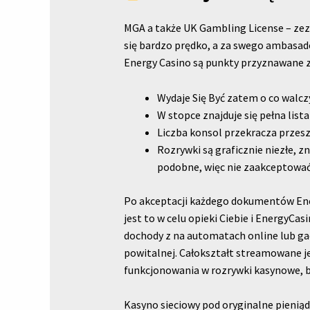
MGA a także UK Gambling License – zez
się bardzo prędko, a za swego ambasad
Energy Casino są punkty przyznawane z
Wydaje Się Być zatem o co walcz
W stopce znajduje się pełna list
Liczba konsol przekracza przesz
Rozrywki są graficznie niezłe, z
podobne, więc nie zaakceptować
Po akceptacji każdego dokumentów Ener
jest to w celu opieki Ciebie i EnergyC
dochody z na automatach online lub ga
powitalnej. Całokształt streamowane 
funkcjonowania w rozrywki kasynowe, byl
Kasyno sieciowy pod oryginalne pieniąd