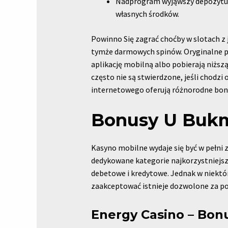
Nadprogram wyjąwszy depozytu je
własnych środków.
Powinno Się zagrać choćby w slotach 
tymże darmowych spinów. Oryginalne p
aplikację mobilną albo pobierają niższ
często nie są stwierdzone, jeśli chodz
internetowego oferują różnorodne bonu
Bonusy U Buk
Kasyno mobilne wydaje się być w pełni
dedykowane kategorie najkorzystniejs
debetowe i kredytowe. Jednak w niektó
zaakceptować istnieje dozwolone za 
Energy Casino – Bon