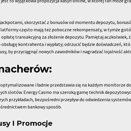
st to wyjątkowa propozycja kasyn online, w której fan może gra
z jackpotami, skorzystać z bonusów od momentu depozytu, bonusó
latformy często mają też poboczne rekompensaty, w tymże gotów
ą opłatę transakcyjną za złożenie depozytu. Pamiętaj aczkolwiek, 
i o obsługę kontrahenta i wypłaty; odrzucić będzie doświadczeń, k
sy, by przyciągnąć nowych zawodników i nagradzać lojalność ak
macherów:
 zoptymalizowane i ładnie przedstawia się na każdym monitorze 
zych slotów. Energy Casino ma szeroką gamę technik depozytowyc
rych przykładach, bezpośredni przepływ do odwiedzenia systemów
pośrednictwem bankowy sposób.
usy I Promocje