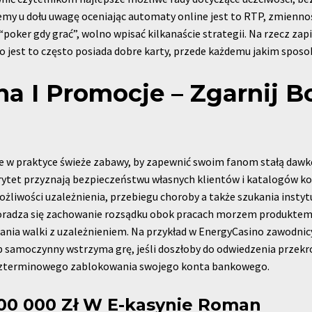
emy u dołu uwagę oceniając automaty online jest to RTP, zmiennoś
poker gdy grać”, wolno wpisać kilkanaście strategii. Na rzecz zap
to jest to często posiada dobre karty, przede każdemu jakim spos
na I Promocje – Zgarnij 
e w praktyce świeże zabawy, by zapewnić swoim fanom stałą dawkę
rytet przyznają bezpieczeństwu własnych klientów i katalogów ko
ożliwości uzależnienia, przebiegu choroby a także szukania insty
adza się zachowanie rozsądku obok pracach morzem produktem, a
a walki z uzależnieniem. Na przykład w EnergyCasino zawodnicy 
b samoczynny wstrzyma grę, jeśli doszłoby do odwiedzenia przekro
bezterminowego zablokowania swojego konta bankowego.
00 000 Zł W E-kasynie Roman