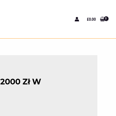
£
0.00
 2000 Zł W