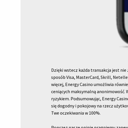
Dzięki wstecz każda transakcja jest nie
sposób Visa, MasterCard, Skrill, Netell
więcej, Energy Casino umożliwia równie
ceniących maksymalną anonimowość. W 
ryzykiem. Podsumowując, Energy Casino 
się dogodny i pokojowy na rzecz użytko
Twe oczekiwania w 100%.
Poprzez nasze opinie pragniemy zapewn