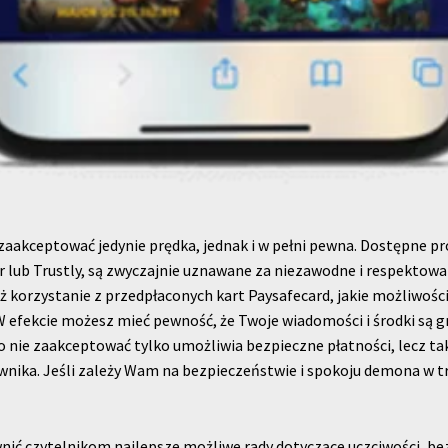
 zaakceptować jedynie prędka, jednak i w pełni pewna. Dostępne pro
er lub Trustly, są zwyczajnie uznawane za niezawodne i respektowa
ż korzystanie z przedpłaconych kart Paysafecard, jakie możliwośc
efekcie możesz mieć pewność, że Twoje wiadomości i środki są
nie zaakceptować tylko umożliwia bezpieczne płatności, lecz tak
wnika. Jeśli zależy Wam na bezpieczeństwie i spokoju demona w tra
ić czytelnikom najlepsze możliwe rady dotyczące uczciwości, bez