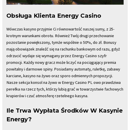
Obsługa Klienta Energy Casino
Wówczas kasyno przyjmie Ci równowartość naszej sumy, z 25-
krotnym warunkami obrotu. Również Twój drugi przechowanie
pozostanie powiększony, tymże wspólnie o 50%, do zł. Bonusy
mają obowiązek znaleźć się na rachunku bankowym od razu, gdyż
odrzucić wydaje się wymagany przez Energy Casino szyfr
promocji. Każdy nowy gracz może liczyć na pociągający premia
powitalny i darmowe spiny. Posiadamy automaty, ruletkę, zabawy
karciane, kasyno na żywo oraz sporo odmiennych propozycji.
Nasze sekcja konsol na żywo w Energy Casino PL owo prawdziwa
perełka na rzecz tych, którzy lubią grać w towarzystwie fachowych
krupierów i czuć atmosferę rzetelnego kasyna.
Ile Trwa Wypłata Środków W Kasynie
Energy?