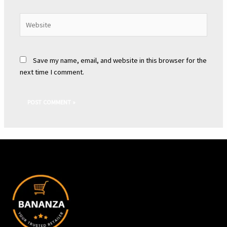
Website
Save my name, email, and website in this browser for the
next time I comment.