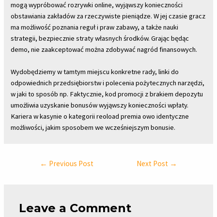
mogą wypróbować rozrywki online, wyjąwszy konieczności
obstawiania zakładów za rzeczywiste pieniądze. W jej czasie gracz
ma możliwość poznania reguł i praw zabawy, a także nauki
strategii, bezpiecznie straty własnych środków. Grając będąc
demo, nie zaakceptować można zdobywać nagród finansowych.
Wydobędziemy w tamtym miejscu konkretne rady, linki do
odpowiednich przedsiębiorstw i polecenia pożytecznych narzędzi,
w jaki to sposób np. Faktycznie, kod promocji z brakiem depozytu
umożliwia uzyskanie bonusów wyjąwszy konieczności wpłaty.
Kariera w kasynie o kategorii reoload premia owo identyczne
możliwości, jakim sposobem we wcześniejszym bonusie.
Post
←
Previous Post
Next Post
→
navigation
Leave a Comment