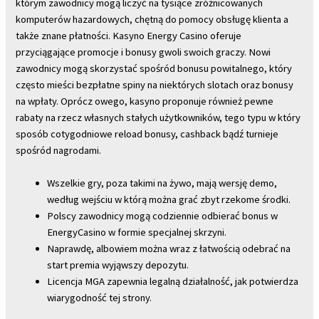
którym zawodnicy mogą liczyć na tysiące zróżnicowanych
komputerów hazardowych, chętną do pomocy obsługę klienta a
także znane płatności. Kasyno Energy Casino oferuje
przyciągające promocje i bonusy gwoli swoich graczy. Nowi
zawodnicy mogą skorzystać spośród bonusu powitalnego, który
często mieści bezpłatne spiny na niektórych slotach oraz bonusy
na wpłaty. Oprócz owego, kasyno proponuje również pewne
rabaty na rzecz własnych stałych użytkowników, tego typu w który
sposób cotygodniowe reload bonusy, cashback bądź turnieje
spośród nagrodami.
Wszelkie gry, poza takimi na żywo, mają wersję demo,
według wejściu w którą można grać zbyt rzekome środki.
Polscy zawodnicy mogą codziennie odbierać bonus w
EnergyCasino w formie specjalnej skrzyni.
Naprawdę, albowiem można wraz z łatwością odebrać na
start premia wyjąwszy depozytu.
Licencja MGA zapewnia legalną działalność, jak potwierdza
wiarygodność tej strony.