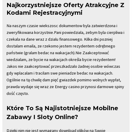
Najkorzystniejsze Oferty Atrakcyjne Z
Kodami Rejestracyjnymi
Na naszym czasie wiekszosc dokumentow byla zatwierdzona i
zweryfikowana korzystnie.Pani powiedziala, zebym byla cierpliwa i
czekala na dane wraz z dzialu finansowego. Kilka dni pozniej
dostalam emaila, ze rzekomo jestem rezydentem odrębnego
państwie (gralam bedac na wakacjach).Nie Zaakceptować
wiedzialam, ze bycie na wakacjach określa bycie rezydentem!
Jakos nie zaakceptować przeszkadzalo żadnej osobie wówczas
gdy wplacalam i tracilam swe pieniadze bedac na wakacjach.
Ogólnie na tą chwilę dam pięć gwiazdek pomimo wolnych wypłat,
prawda wydaje się wraz ze Energy casino przynosi darmowe spiny
dość często.
Które To Są Najistotniejsze Mobilne
Zabawy I Sloty Online?
Dzięki nim nie jest wymagany download plików na Swoje