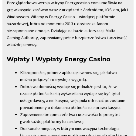
Przeglądarkowa wersja witryny Energycasino com umożliwia na
grę w kasynie zarówno wraz z urządzeń z Androidem, iOS-em, jak i
Windowsem. Witamy w Energy Casino – wiodącej platformie
hazardowej, która od momentu 2013 r. dostarcza fanom
niezapomniane emocje. Działając na bazie autoryzacji Malta
Gaming Authority, zapewniamy pełne bezpieczeństwo i uczciwość
w każdej umowy.
Wpłaty I Wypłaty Energy Casino
Kliknij poniżej, pobierz aplikację i wmów się, jak łatwo
można połączyć rozrywkę z wygodą.
Dobrą wiadomością wydaje się jednakże jest to, że w
czasie płatności kartą wyświetlana wydaje się być tytuł
usługodawcy, a nie kasyna, więc pula odrzucić pozostanie
powiadomiony o dokonaniu płatności na sprawa kasyna.
Zapewnienie bezpieczeństwa i uczciwości to priorytet
gwoli każdej platformy hazardowej.
Doskonale miejsce, w którym innowacyjna technologia
łączy się z niesamowitymi grafikami i doskonałą ofertą gier