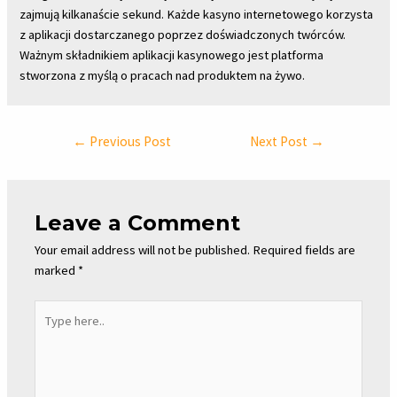
zajmują kilkanaście sekund. Każde kasyno internetowego korzysta
z aplikacji dostarczanego poprzez doświadczonych twórców.
Ważnym składnikiem aplikacji kasynowego jest platforma
stworzona z myślą o pracach nad produktem na żywo.
Post
←
Previous Post
Next Post
→
navigation
Leave a Comment
Your email address will not be published.
Required fields are
marked
*
Type
here..