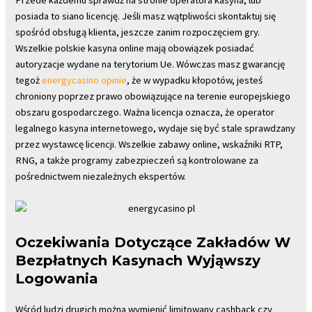
Przede każdemu sprawdź na stronie operatora kasyna, lub
posiada to siano licencję. Jeśli masz wątpliwości skontaktuj się
spośród obsługą klienta, jeszcze zanim rozpoczęciem gry.
Wszelkie polskie kasyna online mają obowiązek posiadać
autoryzacje wydane na terytorium Ue. Wówczas masz gwarancję
tegoż
energycasino opinie
, że w wypadku kłopotów, jesteś
chroniony poprzez prawo obowiązujące na terenie europejskiego
obszaru gospodarczego. Ważna licencja oznacza, że operator
legalnego kasyna internetowego, wydaje się być stale sprawdzany
przez wystawcę licencji. Wszelkie zabawy online, wskaźniki RTP,
RNG, a także programy zabezpieczeń są kontrolowane za
pośrednictwem niezależnych ekspertów.
Oczekiwania Dotyczące Zakładów W
Bezpłatnych Kasynach Wyjąwszy
Logowania
Wśród ludzi drugich można wymienić limitowany cashback czy