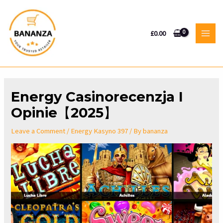
Skip
to
content
£
0.00
MAI
MEN
Energy Casino️recenzja I
Opinie【2025】
Leave a Comment
/
Energy Kasyno 397
/ By
bananza