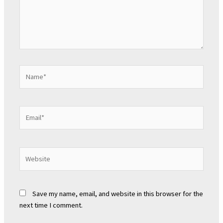
Name*
Email*
Website
Save my name, email, and website in this browser for the
next time I comment.