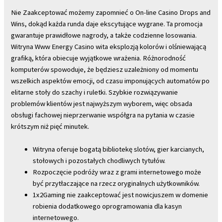
Nie Zaakceptować możemy zapomnieć o On-line Casino Drops and
Wins, dokąd każda runda daje ekscytujące wygrane. Ta promocja
gwarantuje prawidłowe nagrody, a także codzienne losowania.
Witryna Www Energy Casino wita eksplozją kolorów i olśniewającą
grafiką, która obiecuje wyjątkowe wrażenia. Różnorodność
komputerów spowoduje, że będziesz uzależniony od momentu
wszelkich aspektów emocji, od czasu imponujących automatów po
elitarne stoły do szachy i ruletki. Szybkie rozwiązywanie
problemów klientów jest najwyższym wyborem, więc obsada
obsługi fachowej nieprzerwanie współgra na pytania w czasie
krótszym niż pięć minutek.
Witryna oferuje bogatą bibliotekę slotów, gier karcianych,
stołowych i pozostałych chodliwych tytułów.
Rozpoczęcie podróży wraz z grami internetowego może
być przytłaczające na rzecz oryginalnych użytkowników.
1x2Gaming nie zaakceptować jest nowicjuszem w domenie
robienia dodatkowego oprogramowania dla kasyn
internetowego.