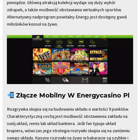
pieniądze. Główną atrakcją kolekcji wydaje się duży wybór
zdrapek, a także możliwość obstawiania wirtualnych sportów.
Alternatywny nadprogram powitalny Energy jest dostępny gwoli
miłośników konsol na żywo.
Złącze Mobilny W Energycasino Pl
Rozgrywka skupia się na budowaniu układu o wartości 9 punktów.
Charakterystyczną cechą jest możliwość obstawienia zakładu na
swój układ, remis lub układ bankiera. Jeśli fan typuje układ
krupiera, wówczas jego strategia rozrywki skupia się na zaniżeniu
swego układu. Kasyno rozrywki na żywo w bakaracie są szybkie i