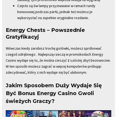
Często są ów lampy przyznawane w ramach rundy
bonusowej podczas partii, jednak też możesz je
wykorzystać na zupełnie oryginalne rozdanie.
Energy Chests – Powszednie
Gratyfikacyj
Wówczas kiedy zarobisz trochę gotówki, możesz spróbować
czegoś odrębnego . Najlepszą rzeczą w promokodach Energy
Casino wydaje się to, że można cieszyć £ szóstej zbyt bezowocnie.
W ten sposób możesz zagrać w więcej komputerów próbując
zdecydować, który z nich wydaje się być ulubionym.
Jakim Sposobem Duży Wydaje Się
Być Bonus Energy Casino Gwoli
świeżych Graczy?