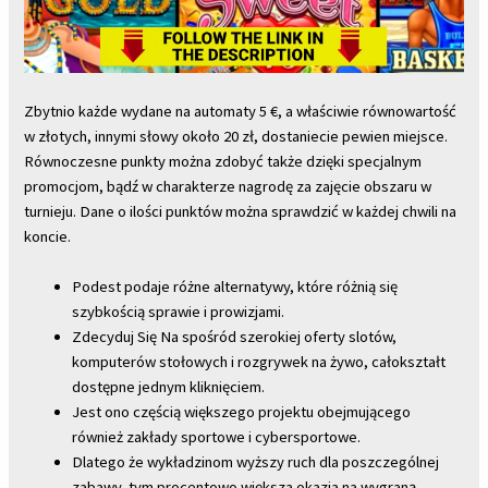
Zbytnio każde wydane na automaty 5 €, a właściwie równowartość
w złotych, innymi słowy około 20 zł, dostaniecie pewien miejsce.
Równoczesne punkty można zdobyć także dzięki specjalnym
promocjom, bądź w charakterze nagrodę za zajęcie obszaru w
turnieju. Dane o ilości punktów można sprawdzić w każdej chwili na
koncie.
Podest podaje różne alternatywy, które różnią się
szybkością sprawie i prowizjami.
Zdecyduj Się Na spośród szerokiej oferty slotów,
komputerów stołowych i rozgrywek na żywo, całokształt
dostępne jednym kliknięciem.
Jest ono częścią większego projektu obejmującego
również zakłady sportowe i cybersportowe.
Dlatego że wykładzinom wyższy ruch dla poszczególnej
zabawy, tym procentowo większa okazja na wygraną.