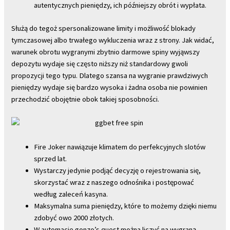
autentycznych pieniędzy, ich późniejszy obrót i wypłata.
Służą do tegoż spersonalizowane limity i możliwość blokady
tymczasowej albo trwałego wykluczenia wraz z strony. Jak widać,
warunek obrotu wygranymi zbytnio darmowe spiny wyjąwszy
depozytu wydaje się często niższy niż standardowy gwoli
propozycji tego typu. Dlatego szansa na wygranie prawdziwych
pieniędzy wydaje się bardzo wysoka i żadna osoba nie powinien
przechodzić obojętnie obok takiej sposobności.
Fire Joker nawiązuje klimatem do perfekcyjnych slotów
sprzed lat.
Wystarczy jedynie podjąć decyzję o rejestrowania się,
skorzystać wraz z naszego odnośnika i postępować
według zaleceń kasyna.
Maksymalna suma pieniędzy, które to możemy dzięki niemu
zdobyć owo 2000 złotych.
W automacie gonzo’s quest można liczyć na wygraną