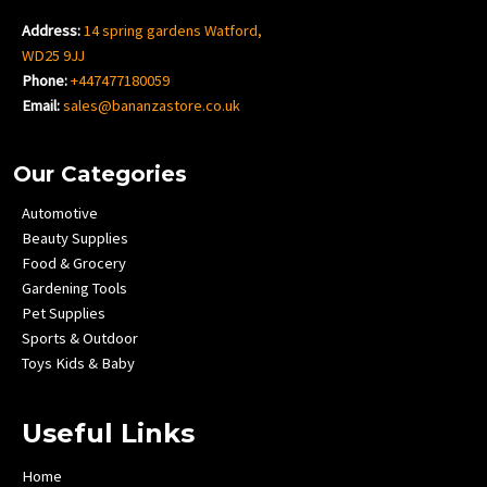
Address:
14 spring gardens Watford,
WD25 9JJ
Phone:
+447477180059
Email:
sales@bananzastore.co.uk
Our Categories
Automotive
Beauty Supplies
Food & Grocery
Gardening Tools
Pet Supplies
Sports & Outdoor
Toys Kids & Baby
Useful Links
Home