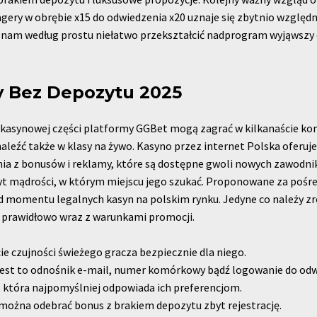
ery w obrębie x15 do odwiedzenia x20 uznaje się zbytnio wzglę
 nam według prostu niełatwo przekształcić nadprogram wyjąwszy 
y Bez Depozytu 2025
i kasynowej części platformy GGBet mogą zagrać w kilkanaście ko
znaleźć także w klasy na żywo. Kasyno przez internet Polska ofer
nia z bonusów i reklamy, które są dostępne gwoli nowych zawodn
yt mądrości, w którym miejscu jego szukać. Proponowane za poś
d momentu legalnych kasyn na polskim rynku. Jedyne co należy zro
y prawidłowo wraz z warunkami promocji.
ie czujności świeżego gracza bezpiecznie dla niego.
b jest to odnośnik e-mail, numer komórkowy bądź logowanie do o
 która najpomyślniej odpowiada ich preferencjom.
 można odebrać bonus z brakiem depozytu zbyt rejestrację.