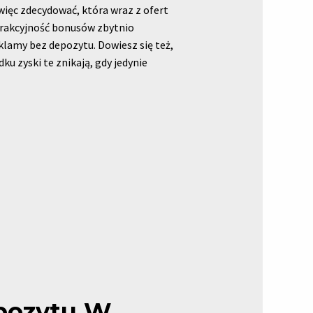
 więc zdecydować, która wraz z ofert
atrakcyjność bonusów zbytnio
klamy bez depozytu. Dowiesz się też,
u zyski te znikają, gdy jedynie
epozytu W