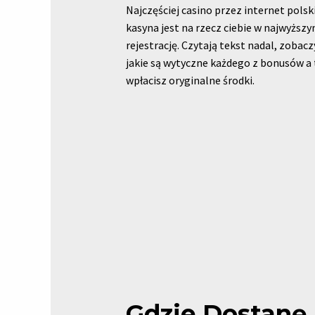
Najczęściej casino przez internet polsk
kasyna jest na rzecz ciebie w najwyższy
rejestrację. Czytają tekst nadal, zobac
jakie są wytyczne każdego z bonusów a 
wpłacisz oryginalne środki.
Gdzie Dostanę