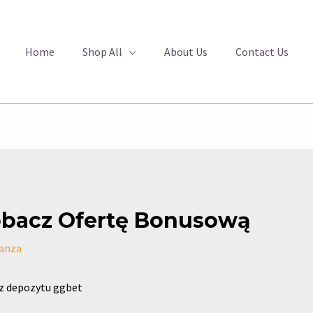
Home
Shop All
About Us
Contact Us
bacz Ofertę Bonusową
anza