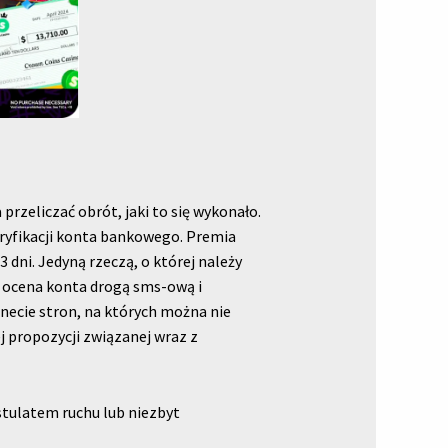
rzeliczać obrót, jaki to się wykonało.
ryfikacji konta bankowego. Premia
dni. Jedyną rzeczą, o której należy
, ocena konta drogą sms-ową i
rnecie stron, na których można nie
 propozycji związanej wraz z
stulatem ruchu lub niezbyt