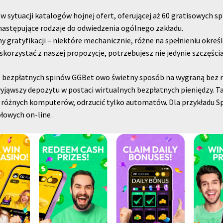
 w sytuacji katalogów hojnej ofert, oferującej aż 60 gratisowych sp
następujące rodzaje do odwiedzenia ogólnego zakładu.
y gratyfikacji – niektóre mechanicznie, różne na spełnieniu okre
korzystać z naszej propozycje, potrzebujesz nie jedynie szczęścia, 
50 bezpłatnych spinów GGBet owo świetny sposób na wygraną bez 
yjąwszy depozytu w postaci wirtualnych bezpłatnych pieniędzy. 
óżnych komputerów, odrzucić tylko automatów. Dla przykładu Spi
łowych on-line .