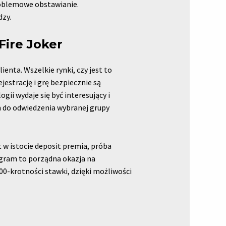
oblemowe obstawianie.
dzy.
ire Joker
nta. Wszelkie rynki, czy jest to
jestrację i grę bezpiecznie są
i wydaje się być interesujący i
m do odwiedzenia wybranej grupy
 w istocie deposit premia, próba
gram to porządna okazja na
00-krotności stawki, dzięki możliwości