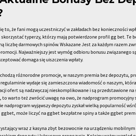
?
 to, że fani mogą uczestniczyć w zakładach bez konieczności wpła
skorzystać typerzy, którzy mają potwierdzone profil gg bet. Te b
ą liczbę darmowych spinów. Wskazane Jest za każdym razem zwró
 promocji. Najważniejszy jest wymóg odbioru bonusu związanego s
ceptować domaga się uiszczenia wpłaty.
chodzą różnorodne promocje, w naszym premia bez depozytu, p
regulaminie wydaje się zamieszczona wiadomość o naszym, która
cji ofert są nadzwyczaj nieskomplikowane i są przedstawione na 
 to warto też zwrócić uwagę na owo, że nadprogram promocyjny
ie nadprogram wyjąwszy depozytu zyskał wielką popularność wśró
 ggbet, może liczyć na ggbet bezpłatne spiny a także ggbet prem
rzystający wraz z kasyna zbyt bezowocnie na urządzeniu mobilnym
 brakiem depozytu i luksusowe propozycje. Kolejny ważny wzgląd o