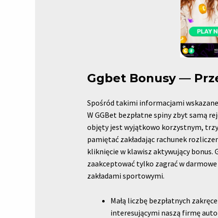
Ggbet Bonusy — Prz
Spośród takimi informacjami wskazane j
W GGBet bezpłatne spiny zbyt samą rej
objęty jest wyjątkowo korzystnym, trzy
pamiętać zakładając rachunek rozliczen
kliknięcie w klawisz aktywujący bonus. 
zaakceptować tylko zagrać w darmowe r
zakładami sportowymi.
Małą liczbę bezpłatnych zakręce
interesującymi naszą firmę au